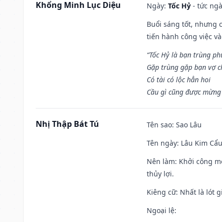
Khổng Minh Lục Diệu
Ngày:
Tốc Hỷ
- tức ngà
Buổi sáng tốt, nhưng 
tiến hành công việc v
“Tốc Hỷ là bạn trùng p
Gặp trùng gặp bạn vợ c
Có tài có lộc hẳn hoi
Cầu gì cũng được mừng 
Nhị Thập Bát Tú
Tên sao
: Sao Lâu
Tên ngày
: Lâu Kim Cẩu
Nên làm
: Khởi công mọ
thủy lợi.
Kiêng cữ
: Nhất là lót
Ngoại lệ
: