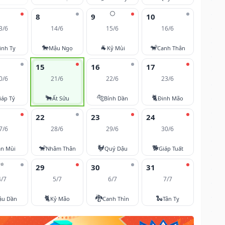
🌕
8
9
10
3/6
14/6
15/6
16/6
🐎
🐐
🐒
inh Tỵ
Mậu Ngọ
Kỷ Mùi
Canh Thân
15
16
17
0/6
21/6
22/6
23/6
🐂
🐅
🐈
iáp Tý
Ất Sửu
Bính Dần
Đinh Mão
22
23
24
7/6
28/6
29/6
30/6
🐒
🐓
🐕
ân Mùi
Nhâm Thân
Quý Dậu
Giáp Tuất
⭐
29
30
31
4/7
5/7
6/7
7/7
🐈
🐉
🐍
ậu Dần
Kỷ Mão
Canh Thìn
Tân Tỵ