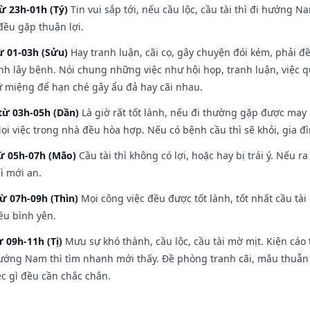
ừ 23h-01h (Tý)
Tin vui sắp tới, nếu cầu lộc, cầu tài thì đi hướng 
đều gặp thuận lợi.
ừ 01-03h (Sửu)
Hay tranh luận, cãi cọ, gây chuyện đói kém, phải đ
nh lây bệnh. Nói chung những việc như hội họp, tranh luận, việc q
iữ miệng để hạn ché gây ẩu đả hay cãi nhau.
từ 03h-05h (Dần)
Là giờ rất tốt lành, nếu đi thường gặp được may
ọi việc trong nhà đều hòa hợp. Nếu có bệnh cầu thì sẽ khỏi, gia 
từ 05h-07h (Mão)
Cầu tài thì không có lợi, hoặc hay bị trái ý. Nếu r
ì mới an.
từ 07h-09h (Thìn)
Mọi công việc đều được tốt lành, tốt nhất cầu t
ều bình yên.
ừ 09h-11h (Tị)
Mưu sự khó thành, cầu lộc, cầu tài mờ mịt. Kiện cáo 
hướng Nam thì tìm nhanh mới thấy. Đề phòng tranh cãi, mâu thuẫn
ệc gì đều cần chắc chắn.