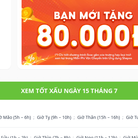
XEM TỐT XẤU NGÀY 15 THÁNG 7
ờ Mão (5h – 6h)
;
Giờ Tỵ (9h – 10h)
;
Giờ Thân (15h – 16h)
;
Giờ T
 Sửu (1h – 2h)
;
Giờ Thìn (7h – 8h)
;
Giờ Ngọ (11h – 12h)
;
Giờ Mù