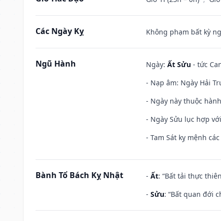
Các Ngày Kỵ
Không phạm bất kỳ ngày
Ngũ Hành
Ngày:
Ất Sửu
- tức Can
- Nạp âm: Ngày Hải Tru
- Ngày này thuộc hành 
- Ngày Sửu lục hợp với
- Tam Sát kỵ mệnh các 
Bành Tổ Bách Kỵ Nhật
-
Ất
: “Bất tải thực th
-
Sửu
: “Bất quan đới 