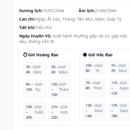
Dương lịch:
15/07/2044
Âm lịch:
21/06/2044
Can chi:
Ngày: Ất Sửu, Tháng: Tân Mùi, Năm: Giáp Tý
Tiết khí:
Tiểu thử
Ngày Huyền Vũ:
Xuất hành thường gặp cãi cọ, gặp việc
xấu, không nên đi
⏱️ Giờ Hoàng đạo
🌑 Giờ Hắc đạo
23h –
(Giờ
1h –
(Giờ
3h –
(Giờ
5h –
(Giờ
0h
Tí)
2h
Sửu)
4h
Dần)
6h
Mão)
7h –
(Giờ
11h
(Giờ
9h –
(Giờ
15h
(Giờ
8h
Thìn)
–
Ngọ)
10h
Tỵ)
–
Thân)
12h
16h
13h
(Giờ
17h
(Giờ
19h
(Giờ
21h
(Giờ
–
Mùi)
–
Dậu)
–
Tuất)
–
Hợi)
14h
18h
20h
22h