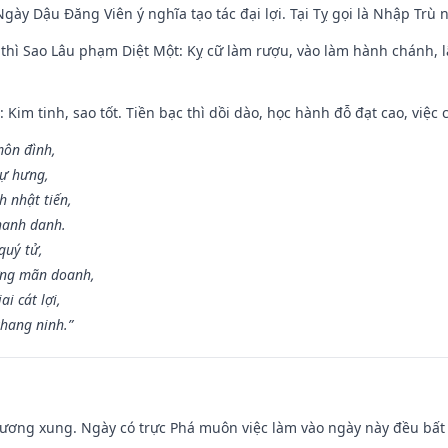
gày Dậu Đăng Viên ý nghĩa tạo tác đại lợi. Tại Tỵ gọi là Nhập Trù nê
 thì Sao Lâu phạm Diệt Một: Kỵ cữ làm rượu, vào làm hành chánh, l
 Kim tinh, sao tốt. Tiền bạc thì dồi dào, học hành đỗ đạt cao, việc cư
môn đình,
sự hưng,
h nhật tiến,
hanh danh.
quý tử,
ơng mãn doanh,
i cát lợi,
khang ninh.”
ương xung. Ngày có trực Phá muôn việc làm vào ngày này đều bất l