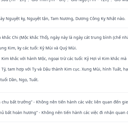
 Nguyệt kỵ, Nguyệt tận, Tam Nương, Dương Công Kỵ Nhật nào.
 khắc Chi (Mộc khắc Thổ), ngày này là ngày cát trung bình (chế nhậ
ng Kim, kỵ các tuổi: Kỷ Mùi và Quý Mùi.
Kim khắc với hành Mộc, ngoại trừ các tuổi: Kỷ Hợi vì Kim khắc mà 
 Tý, tam hợp với Tỵ và Dậu thành Kim cục. Xung Mùi, hình Tuất, hạ
tuổi Dần, Ngọ, Tuất.
iên chu bất trưởng” - Không nên tiến hành các việc liên quan đến g
chủ bất hoàn hương” - Không nên tiến hành các việc đi nhận quan 