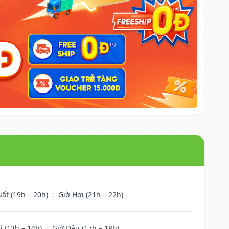
uất (19h – 20h)
;
Giờ Hợi (21h – 22h)
i (13h – 14h)
;
Giờ Dậu (17h – 18h)