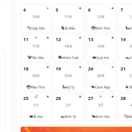
4
5
6
7
10/6
11/6
12/6
1
🐅
🐈
🐉
🐍
Giáp Dần
Ất Mão
Bính Thìn
Đ
⭐
11
12
13
14
17/6
18/6
19/6
2
🐓
🐕
🐖
🐀
Tân Dậu
Nhâm Tuất
Quý Hợi
G
18
19
20
21
24/6
25/6
26/6
2
🐉
🐍
🐎
🐐
Mậu Thìn
Kỷ Tỵ
Canh Ngọ
T
🌙
⭐
25
26
27
28
1/7
2/7
3/7
🐖
🐀
🐂
🐅
Ất Hợi
Bính Tý
Đinh Sửu
M