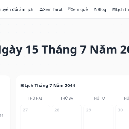
🃏
huyển đổi âm lịch
🔮
Xem Tarot
Xem quẻ
📝
Blog
📅
Lịch t
gày 15 Tháng 7 Năm 2
Lịch Tháng 7 Năm 2044
THỨ HAI
THỨ BA
THỨ TƯ
THỨ
27
28
29
30
44