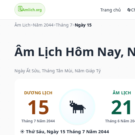
🗓️
Trang chủ
🔄
C
Amlich.org
Âm Lịch
>
Năm 2044
>
Tháng 7
>
Ngày 15
Âm Lịch Hôm Nay, N
Ngày Ất Sửu, Tháng Tân Mùi, Năm Giáp Tý
DƯƠNG LỊCH
ÂM LỊCH
15
21
🐂
Tháng 7 Năm 2044
Tháng 6 Năm 20
☀️ Thứ Sáu, Ngày 15 Tháng 7 Năm 2044