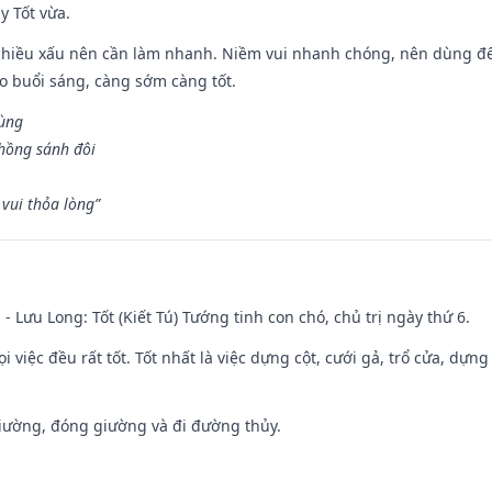
y Tốt vừa.
chiều xấu nên cần làm nhanh. Niềm vui nhanh chóng, nên dùng để 
ào buổi sáng, càng sớm càng tốt.
hùng
hồng sánh đôi
vui thỏa lòng”
 - Lưu Long: Tốt (Kiết Tú) Tướng tinh con chó, chủ trị ngày thứ 6.
i việc đều rất tốt. Tốt nhất là việc dựng cột, cưới gả, trổ cửa, dựng
 giường, đóng giường và đi đường thủy.