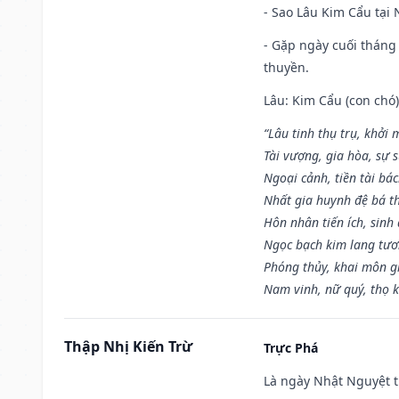
- Sao Lâu Kim Cẩu tại N
- Gặp ngày cuối tháng
thuyền.
Lâu: Kim Cẩu (con chó):
“Lâu tinh thụ trụ, khởi 
Tài vượng, gia hòa, sự 
Ngoại cảnh, tiền tài bác
Nhất gia huynh đệ bá t
Hôn nhân tiến ích, sinh 
Ngọc bạch kim lang tư
Phóng thủy, khai môn gia
Nam vinh, nữ quý, thọ 
Thập Nhị Kiến Trừ
Trực Phá
Là ngày Nhật Nguyệt t