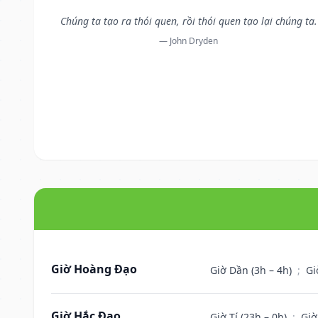
Chúng ta tạo ra thói quen, rồi thói quen tạo lại chúng ta.
— John Dryden
Giờ Hoàng Đạo
Giờ Dần (3h – 4h)
;
Gi
Giờ Hắc Đạo
Giờ Tí (23h – 0h)
;
Giờ