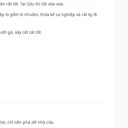
n rất tốt. Tại Sửu thì tốt vừa vừa.
ập lò gốm lò nhuộm, thừa kế sự nghiệp và rất kỵ đi
ới gả, xây cất rất tốt.
ợi, chỉ nên phá dỡ nhà cửa.