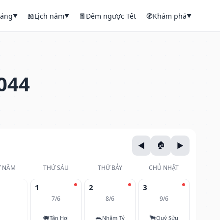
háng
📖
Lịch năm
🧧
Đếm ngược Tết
🧭
Khám phá
▼
▼
▼
044
 NĂM
THỨ SÁU
THỨ BẢY
CHỦ NHẬT
1
2
3
7/6
8/6
9/6
🐖
🐀
🐂
Tân Hợi
Nhâm Tý
Quý Sửu