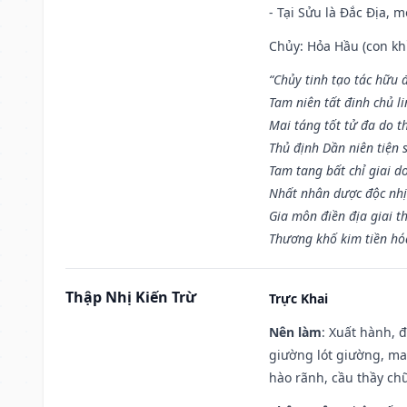
- Tại Sửu là Đắc Địa, 
Chủy: Hỏa Hầu (con khỉ
“Chủy tinh tạo tác hữu 
Tam niên tất đinh chủ li
Mai táng tốt tử đa do t
Thủ định Dần niên tiện 
Tam tang bất chỉ giai d
Nhất nhân dược độc nhị
Gia môn điền địa giai t
Thương khố kim tiền hóa
Thập Nhị Kiến Trừ
Trực Khai
Nên làm
: Xuất hành, 
giường lót giường, may
hào rãnh, cầu thầy chữ