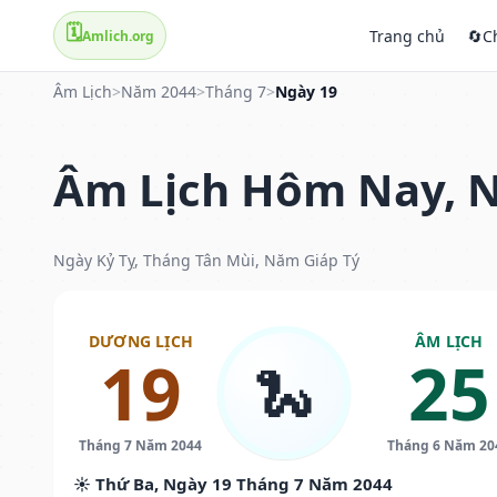
🗓️
Trang chủ
🔄
C
Amlich.org
Âm Lịch
>
Năm 2044
>
Tháng 7
>
Ngày 19
Âm Lịch Hôm Nay, N
Ngày Kỷ Tỵ, Tháng Tân Mùi, Năm Giáp Tý
DƯƠNG LỊCH
ÂM LỊCH
19
25
🐍
Tháng 7 Năm 2044
Tháng 6 Năm 20
☀️ Thứ Ba, Ngày 19 Tháng 7 Năm 2044