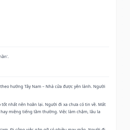
hần'.
 đi theo hướng Tây Nam – Nhà cửa được yên lành. Người
 tốt nhất nên hoãn lại. Người đi xa chưa có tin về. Mất
 hay miệng tiếng tầm thường. Việc làm chậm, lâu la
ng Nam. Đi công việc gặp gỡ có nhiều may mắn. Người đi