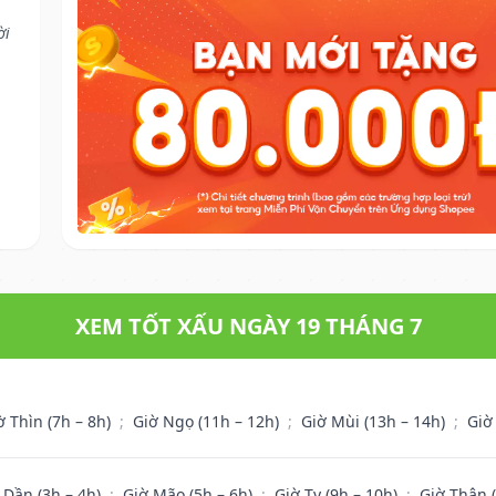
ời
XEM TỐT XẤU NGÀY 19 THÁNG 7
ờ Thìn (7h – 8h)
;
Giờ Ngọ (11h – 12h)
;
Giờ Mùi (13h – 14h)
;
Giờ
 Dần (3h – 4h)
;
Giờ Mão (5h – 6h)
;
Giờ Tỵ (9h – 10h)
;
Giờ Thân 