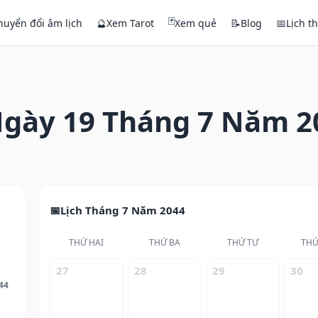
🃏
huyển đổi âm lịch
🔮
Xem Tarot
Xem quẻ
📝
Blog
📅
Lịch t
gày 19 Tháng 7 Năm 2
Lịch Tháng 7 Năm 2044
THỨ HAI
THỨ BA
THỨ TƯ
THỨ
27
28
29
30
44