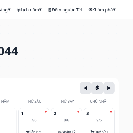
háng
📖
Lịch năm
🧧
Đếm ngược Tết
🧭
Khám phá
▼
▼
▼
044
 NĂM
THỨ SÁU
THỨ BẢY
CHỦ NHẬT
1
2
3
7/6
8/6
9/6
🐖
🐀
🐂
Tân Hợi
Nhâm Tý
Quý Sửu