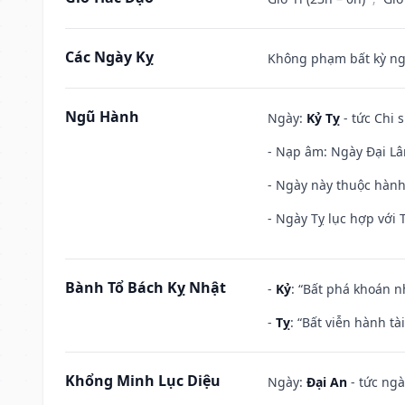
Các Ngày Kỵ
Không phạm bất kỳ ngày
Ngũ Hành
Ngày:
Kỷ Tỵ
- tức Chi 
- Nạp âm: Ngày Đại Lâm
- Ngày này thuộc hành
- Ngày Tỵ lục hợp với 
Bành Tổ Bách Kỵ Nhật
-
Kỷ
: “Bất phá khoán 
-
Tỵ
: “Bất viễn hành t
Khổng Minh Lục Diệu
Ngày:
Đại An
- tức ngà