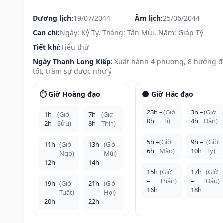
Dương lịch:
19/07/2044
Âm lịch:
25/06/2044
Can chi:
Ngày: Kỷ Tỵ, Tháng: Tân Mùi, Năm: Giáp Tý
Tiết khí:
Tiểu thử
Ngày Thanh Long Kiếp:
Xuất hành 4 phương, 8 hướng 
tốt, trăm sự được như ý
⏱️ Giờ Hoàng đạo
🌑 Giờ Hắc đạo
23h –
(Giờ
3h –
(Giờ
1h –
(Giờ
7h –
(Giờ
0h
Tí)
4h
Dần)
2h
Sửu)
8h
Thìn)
5h –
(Giờ
9h –
(Giờ
11h
(Giờ
13h
(Giờ
6h
Mão)
10h
Tỵ)
–
Ngọ)
–
Mùi)
12h
14h
15h
(Giờ
17h
(Giờ
–
Thân)
–
Dậu)
19h
(Giờ
21h
(Giờ
16h
18h
–
Tuất)
–
Hợi)
20h
22h