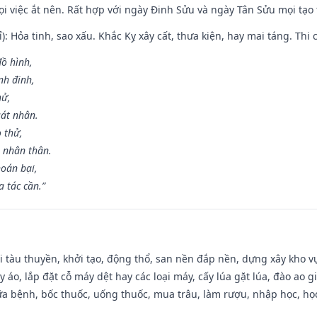
mọi việc ắt nên. Rất hợp với ngày Đinh Sửu và ngày Tân Sửu mọi tạo
): Hỏa tinh, sao xấu. Khắc Kỵ xây cất, thưa kiện, hay mai táng. Thi 
đồ hình,
nh đinh,
hử,
sát nhân.
o thử,
 nhân thân.
hoán bại,
 tác cần.”
đi tàu thuyền, khởi tạo, động thổ, san nền đắp nền, dựng xây kho
 áo, lắp đặt cỗ máy dệt hay các loại máy, cấy lúa gặt lúa, đào ao 
a bệnh, bốc thuốc, uống thuốc, mua trâu, làm rượu, nhập học, học 