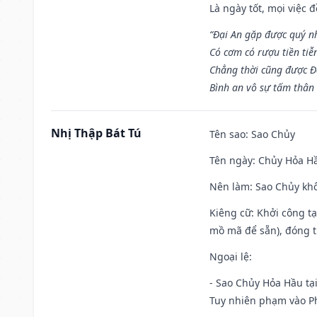
Là ngày tốt, mọi việc
“Đại An gặp được quý n
Có cơm có rượu tiền tiễ
Chẳng thời cũng được Đ
Bình an vô sự tấm thân
Nhị Thập Bát Tú
Tên sao
: Sao Chủy
Tên ngày
: Chủy Hỏa Hầ
Nên làm
: Sao Chủy khô
Kiêng cữ
: Khởi công t
mồ mã để sẵn), đóng t
Ngoại lệ
:
- Sao Chủy Hỏa Hầu tại
Tuy nhiên phạm vào Ph