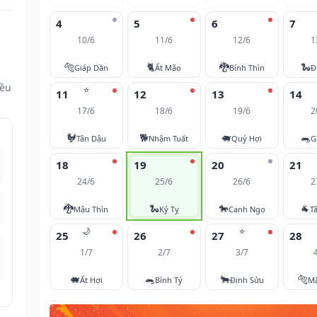
4
5
6
7
10/6
11/6
12/6
1
🐅
🐈
🐉
🐍
Giáp Dần
Ất Mão
Bính Thìn
Đ
đều
⭐
11
12
13
14
17/6
18/6
19/6
2
🐓
🐕
🐖
🐀
Tân Dậu
Nhâm Tuất
Quý Hợi
G
18
19
20
21
24/6
25/6
26/6
2
🐉
🐍
🐎
🐐
Mậu Thìn
Kỷ Tỵ
Canh Ngọ
T
🌙
⭐
25
26
27
28
1/7
2/7
3/7
🐖
🐀
🐂
🐅
Ất Hợi
Bính Tý
Đinh Sửu
M