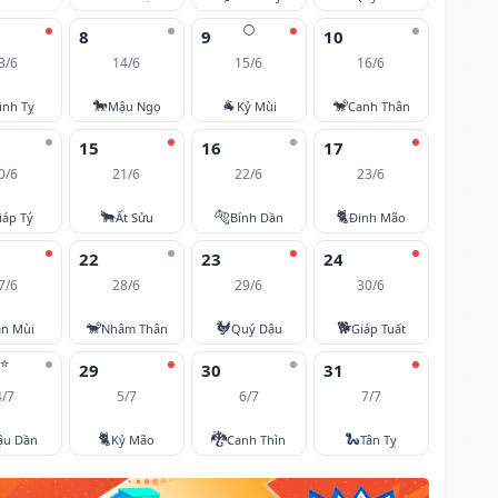
🌕
8
9
10
3/6
14/6
15/6
16/6
🐎
🐐
🐒
inh Tỵ
Mậu Ngọ
Kỷ Mùi
Canh Thân
15
16
17
0/6
21/6
22/6
23/6
🐂
🐅
🐈
iáp Tý
Ất Sửu
Bính Dần
Đinh Mão
22
23
24
7/6
28/6
29/6
30/6
🐒
🐓
🐕
ân Mùi
Nhâm Thân
Quý Dậu
Giáp Tuất
⭐
29
30
31
4/7
5/7
6/7
7/7
🐈
🐉
🐍
ậu Dần
Kỷ Mão
Canh Thìn
Tân Tỵ