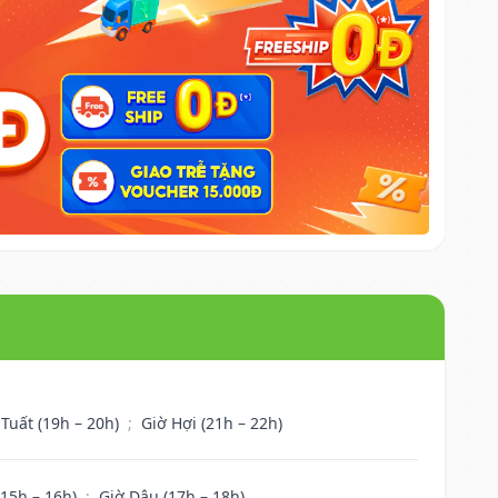
 Tuất (19h – 20h)
;
Giờ Hợi (21h – 22h)
(15h – 16h)
;
Giờ Dậu (17h – 18h)