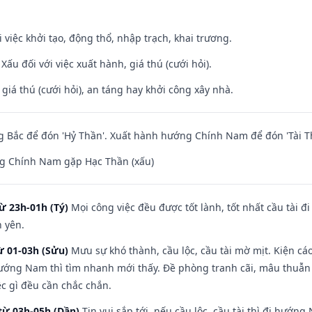
i việc khởi tạo, động thổ, nhập trạch, khai trương.
ấu đối với việc xuất hành, giá thú (cưới hỏi).
 giá thú (cưới hỏi), an táng hay khởi công xây nhà.
 Bắc để đón 'Hỷ Thần'. Xuất hành hướng Chính Nam để đón 'Tài T
g Chính Nam gặp Hạc Thần (xấu)
ừ 23h-01h (Tý)
Mọi công việc đều được tốt lành, tốt nhất cầu tài
h yên.
ừ 01-03h (Sửu)
Mưu sự khó thành, cầu lộc, cầu tài mờ mịt. Kiện cáo
hướng Nam thì tìm nhanh mới thấy. Đề phòng tranh cãi, mâu thuẫn
ệc gì đều cần chắc chắn.
từ 03h-05h (Dần)
Tin vui sắp tới, nếu cầu lộc, cầu tài thì đi hướ