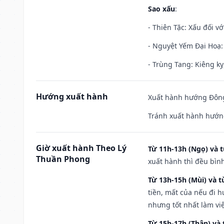
Sao xấu
:
- Thiên Tặc: Xấu đối vớ
- Nguyệt Yếm Đại Hoạ: X
- Trùng Tang: Kiêng kỵ
Hướng xuất hành
Xuất hành hướng Đông
Tránh xuất hành hướn
Giờ xuất hành Theo Lý
Từ 11h-13h (Ngọ) và t
Thuần Phong
xuất hành thì đều bìn
Từ 13h-15h (Mùi) và t
tiền, mất của nếu đi 
nhưng tốt nhất làm vi
Từ 15h-17h (Thân) và 