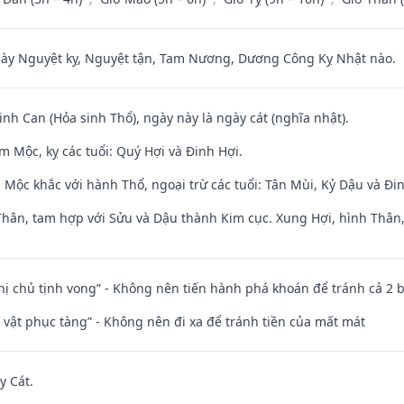
 Nguyệt kỵ, Nguyệt tận, Tam Nương, Dương Công Kỵ Nhật nào.
sinh Can (Hỏa sinh Thổ), ngày này là ngày cát (nghĩa nhật).
 Mộc, kỵ các tuổi: Quý Hợi và Đinh Hợi.
 Mộc khắc với hành Thổ, ngoại trừ các tuổi: Tân Mùi, Kỷ Dậu và Đ
Thân, tam hợp với Sửu và Dậu thành Kim cục. Xung Hợi, hình Thân, 
nhị chủ tịnh vong” - Không nên tiến hành phá khoán để tránh cả 2
ài vật phục tàng” - Không nên đi xa để tránh tiền của mất mát
y Cát.