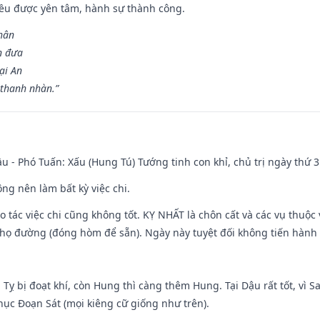
 đều được yên tâm, hành sự thành công.
hân
n đưa
ại An
 thanh nhàn.”
u - Phó Tuấn: Xấu (Hung Tú) Tướng tinh con khỉ, chủ trị ngày thứ 3
ng nên làm bất kỳ việc chi.
ạo tác việc chi cũng không tốt. KỴ NHẤT là chôn cất và các vụ thu
họ đường (đóng hòm để sẵn). Ngày này tuyệt đối không tiến hành 
 Tỵ bị đoạt khí, còn Hung thì càng thêm Hung. Tại Dậu rất tốt, vì
ục Đoạn Sát (mọi kiêng cữ giống như trên).