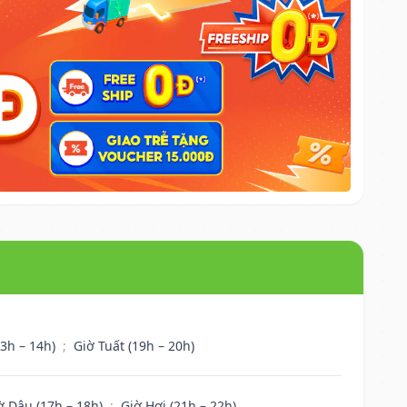
13h – 14h)
;
Giờ Tuất (19h – 20h)
ờ Dậu (17h – 18h)
;
Giờ Hợi (21h – 22h)