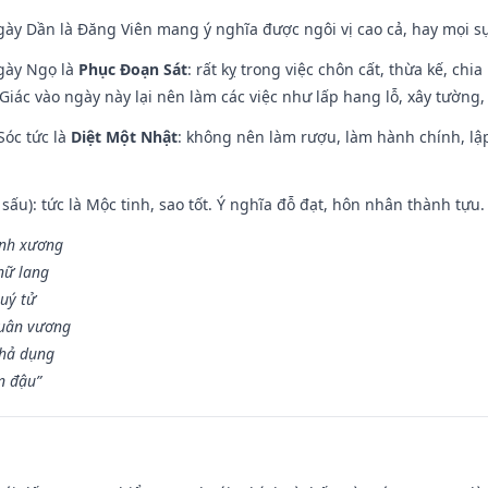
gày Dần là Đăng Viên mang ý nghĩa được ngôi vị cao cả, hay mọi sự
ngày Ngọ là
Phục Đoạn Sát
: rất kỵ trong việc chôn cất, thừa kế, ch
Giác vào ngày này lại nên làm các việc như lấp hang lỗ, xây tường, 
Sóc tức là
Diệt Một Nhật
: không nên làm rượu, làm hành chính, lậ
 sấu): tức là Mộc tinh, sao tốt. Ý nghĩa đỗ đạt, hôn nhân thành tựu
vinh xương
 nữ lang
uý tử
Quân vương
khả dụng
n đậu”