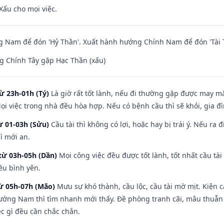
Xấu cho mọi việc.
 Nam để đón 'Hỷ Thần'. Xuất hành hướng Chính Nam để đón 'Tài 
g Chính Tây gặp Hạc Thần (xấu)
ừ 23h-01h (Tý)
Là giờ rất tốt lành, nếu đi thường gặp được may mắ
ọi việc trong nhà đều hòa hợp. Nếu có bệnh cầu thì sẽ khỏi, gia 
ừ 01-03h (Sửu)
Cầu tài thì không có lợi, hoặc hay bị trái ý. Nếu ra 
ì mới an.
từ 03h-05h (Dần)
Mọi công việc đều được tốt lành, tốt nhất cầu t
ều bình yên.
từ 05h-07h (Mão)
Mưu sự khó thành, cầu lộc, cầu tài mờ mịt. Kiện c
hướng Nam thì tìm nhanh mới thấy. Đề phòng tranh cãi, mâu thuẫn
ệc gì đều cần chắc chắn.