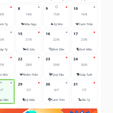
🌕
8
9
10
3/6
14/6
15/6
16/6
🐎
🐐
🐒
inh Tỵ
Mậu Ngọ
Kỷ Mùi
Canh Thân
15
16
17
0/6
21/6
22/6
23/6
🐂
🐅
🐈
iáp Tý
Ất Sửu
Bính Dần
Đinh Mão
22
23
24
7/6
28/6
29/6
30/6
🐒
🐓
🐕
ân Mùi
Nhâm Thân
Quý Dậu
Giáp Tuất
⭐
29
30
31
4/7
5/7
6/7
7/7
🐈
🐉
🐍
ậu Dần
Kỷ Mão
Canh Thìn
Tân Tỵ