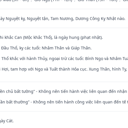
 Nguyệt kỵ, Nguyệt tận, Tam Nương, Dương Công Kỵ Nhật nào.
hi khắc Can (Mộc khắc Thổ), là ngày hung (phạt nhật).
Đầu Thổ, kỵ các tuổi: Nhâm Thân và Giáp Thân.
 Thổ khắc với hành Thủy, ngoại trừ các tuổi: Bính Ngọ và Nhâm T
 Hợi, tam hợp với Ngọ và Tuất thành Hỏa cục. Xung Thân, hình Tỵ, 
điền chủ bất tường” - Không nên tiến hành việc liên quan đến nhậ
 thần bất thường” - Không nên tiến hành công việc liên quan đến t
gày Cát.