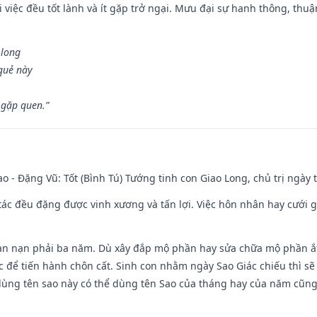
 việc đều tốt lành và ít gặp trở ngại. Mưu đại sự hanh thông, thuậ
 long
 quẻ này
 gặp quen.”
ao - Đặng Vũ: Tốt (Bình Tú) Tướng tinh con Giao Long, chủ trị ngày 
o tác đều đặng được vinh xương và tấn lợi. Việc hôn nhân hay cưới 
ạn nạn phải ba năm. Dù xây đắp mộ phần hay sửa chữa mộ phần ắt 
 để tiến hành chôn cất. Sinh con nhằm ngày Sao Giác chiếu thì sẽ 
dùng tên sao này có thể dùng tên Sao của tháng hay của năm cũn