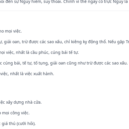
nói đến sự Nguy hiểm, suy thoái. Chính vì thế ngày có trực Nguy l
ho mọi việc.
tự, giải oan, trừ được các sao xấu, chỉ kiêng kỵ động thổ. Nếu gặp Tr
ọi việc, nhất là cầu phúc, cúng bái tế tự.
ệc cúng bái, tế tự, tố tụng, giải oan cũng như trừ được các sao xấu.
việc, nhất là việc xuất hành.
iệc xây dựng nhà cửa.
 mọi công việc.
giá thú (cưới hỏi).