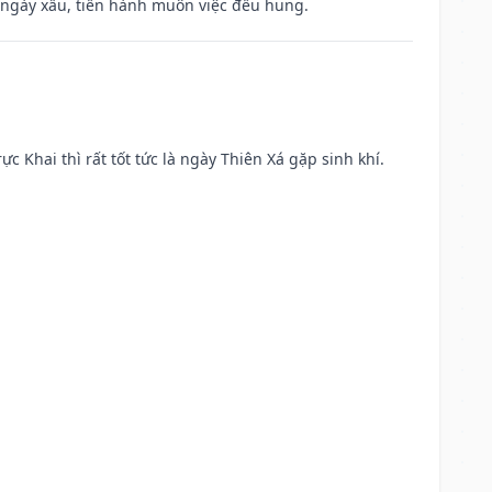
à ngày xấu, tiến hành muôn việc đều hung.
ực Khai thì rất tốt tức là ngày Thiên Xá gặp sinh khí.