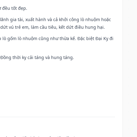
 đều tốt đẹp.
ia lãnh gia tài, xuất hành và cả khởi công lò nhuộm hoặc
dứt vú trẻ em, làm cầu tiêu, kết dứt điều hung hại.
p lò gốm lò nhuộm cũng như thừa kế. Đặc biệt Đại Kỵ đi
. Đồng thời kỵ cải táng và hung táng.