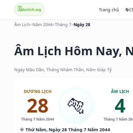
🗓️
Trang chủ
🔄
C
Amlich.org
Âm Lịch
>
Năm 2044
>
Tháng 7
>
Ngày 28
Âm Lịch Hôm Nay, N
Ngày Mậu Dần, Tháng Nhâm Thân, Năm Giáp Tý
DƯƠNG LỊCH
ÂM LỊCH
28
4
🐅
Tháng 7 Năm 2044
Tháng 7 Năm 20
☀️ Thứ Năm, Ngày 28 Tháng 7 Năm 2044