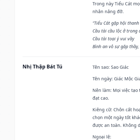
Trong này Tiểu Cát mọi
nhân nâng đỡ.
“Tiểu Cát gặp hội thanh
Cầu tài cầu lộc ở trong
Cầu tài toại ý vui vầy
Bình an vô sự gặp thầy,
Nhị Thập Bát Tú
Tên sao
: Sao Giác
Tên ngày
: Giác Mộc Gi
Nên làm
: Mọi việc tạ
đạt cao.
Kiêng cữ
: Chôn cất ho
chọn một ngày tốt khác
được an toàn. Không 
Ngoại lệ
: