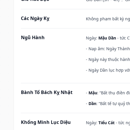
Các Ngày Kỵ
Không phạm bất kỳ ngày
Ngũ Hành
Ngày:
Mậu Dần
- tức C
- Nạp âm: Ngày Thành 
- Ngày này thuộc hành
- Ngày Dần lục hợp với
Bành Tổ Bách Kỵ Nhật
-
Mậu
: “Bất thụ điền 
-
Dần
: “Bất tế tự quỷ
Khổng Minh Lục Diệu
Ngày:
Tiểu Cát
- tức n