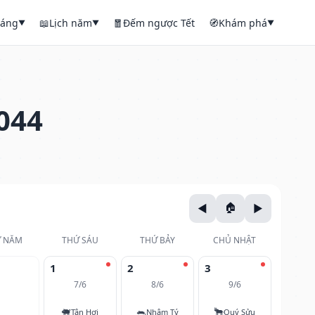
háng
📖
Lịch năm
🧧
Đếm ngược Tết
🧭
Khám phá
▼
▼
▼
044
 NĂM
THỨ SÁU
THỨ BẢY
CHỦ NHẬT
1
2
3
7/6
8/6
9/6
🐖
🐀
🐂
Tân Hợi
Nhâm Tý
Quý Sửu