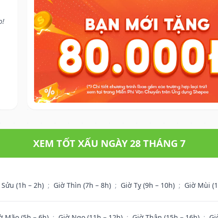
o!
XEM TỐT XẤU NGÀY 28 THÁNG 7
 Sửu (1h – 2h)
;
Giờ Thìn (7h – 8h)
;
Giờ Tỵ (9h – 10h)
;
Giờ Mùi (
ờ Mão (5h – 6h)
;
Giờ Ngọ (11h – 12h)
;
Giờ Thân (15h – 16h)
;
Gi