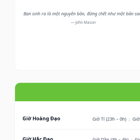
Bạn sinh ra là một nguyên bản, đừng chết như một bản sa
— John Mason
Giờ Hoàng Đạo
Giờ Tí (23h – 0h)
;
Giờ
Giờ Hắc Đạo
Giờ Dần (3h – 4h)
;
Gi