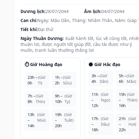
Dương lịch:
28/07/2044
Âm lịch:
04/07/2044
Can chi:
Ngày: Mậu Dần, Tháng: Nhâm Thân, Năm: Giáp 
Tiết khí:
Đại thử
Ngày Thuần Dương:
Xuất hành tốt, lúc về cũng tốt, nhi
thuận lợi, được người tốt giúp đỡ, cầu tài được như ý
muốn, tranh luận thường thắng lợi
⏱️ Giờ Hoàng đạo
🌑 Giờ Hắc đạo
3h –
(Giờ
5h –
(Giờ
23h –
(Giờ
1h –
(Giờ
4h
Dần)
6h
Mão)
0h
Tí)
2h
Sửu)
11h
(Giờ
15h
(Giờ
7h –
(Giờ
9h –
(Giờ
–
Ngọ)
–
Thân)
8h
Thìn)
10h
Tỵ)
12h
16h
13h
(Giờ
19h
(Giờ
17h
(Giờ
21h
(Giờ
–
Mùi)
–
Tuất)
–
Dậu)
–
Hợi)
14h
20h
18h
22h