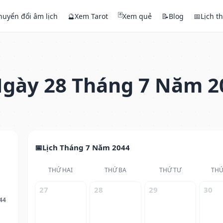
🃏
huyển đổi âm lịch
🔮
Xem Tarot
Xem quẻ
📝
Blog
📅
Lịch t
gày 28 Tháng 7 Năm 2
Lịch Tháng 7 Năm 2044
THỨ HAI
THỨ BA
THỨ TƯ
THỨ
27
28
29
30
44