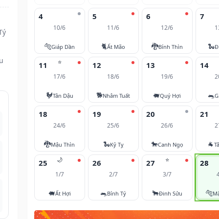
4
5
6
7
10/6
11/6
12/6
1
Tý
🐅
🐈
🐉
🐍
Giáp Dần
Ất Mão
Bính Thìn
Đ
ều
⭐
11
12
13
14
17/6
18/6
19/6
2
🐓
🐕
🐖
🐀
Tân Dậu
Nhâm Tuất
Quý Hợi
G
18
19
20
21
24/6
25/6
26/6
2
🐉
🐍
🐎
🐐
Mậu Thìn
Kỷ Tỵ
Canh Ngọ
T
🌙
⭐
25
26
27
28
1/7
2/7
3/7
🐖
🐀
🐂
🐅
Ất Hợi
Bính Tý
Đinh Sửu
M