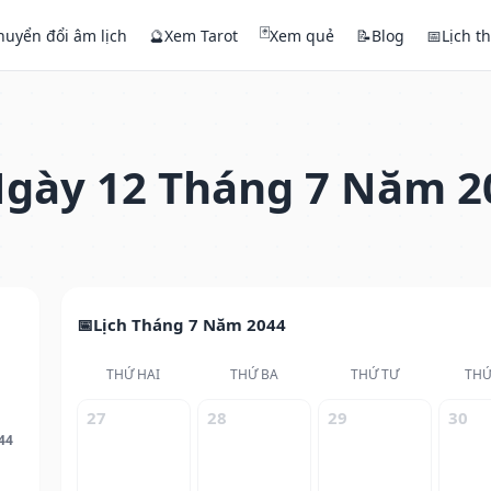
🃏
huyển đổi âm lịch
🔮
Xem Tarot
Xem quẻ
📝
Blog
📅
Lịch t
gày 12 Tháng 7 Năm 2
Lịch Tháng 7 Năm 2044
THỨ HAI
THỨ BA
THỨ TƯ
THỨ
27
28
29
30
44