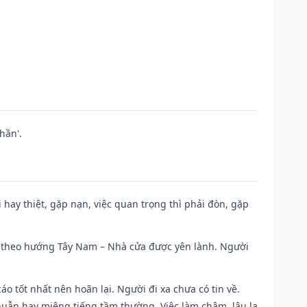
hần'.
đi hay thiệt, gặp nạn, việc quan trọng thì phải đòn, gặp
 đi theo hướng Tây Nam – Nhà cửa được yên lành. Người
áo tốt nhất nên hoãn lại. Người đi xa chưa có tin về.
huẫn hay miệng tiếng tầm thường. Việc làm chậm, lâu la