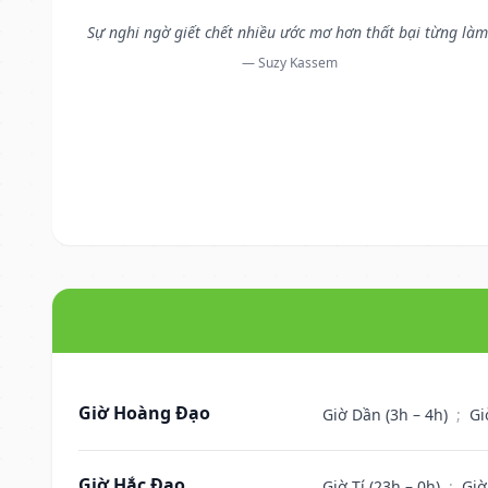
Sự nghi ngờ giết chết nhiều ước mơ hơn thất bại từng làm
— Suzy Kassem
Giờ Hoàng Đạo
Giờ Dần (3h – 4h)
;
Gi
Giờ Hắc Đạo
Giờ Tí (23h – 0h)
;
Giờ