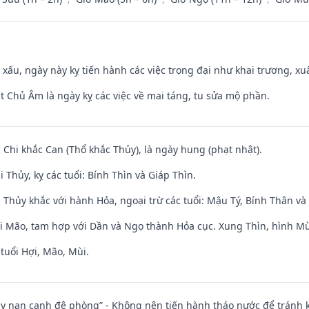
y xấu, ngày này kỵ tiến hành các việc trọng đại như khai trương, xuấ
t Chủ Âm là ngày kỵ các việc về mai táng, tu sửa mộ phần.
c Chi khắc Can (Thổ khắc Thủy), là ngày hung (phạt nhật).
 Thủy, kỵ các tuổi: Bính Thìn và Giáp Thìn.
 Thủy khắc với hành Hỏa, ngoại trừ các tuổi: Mậu Tý, Bính Thân 
ới Mão, tam hợp với Dần và Ngọ thành Hỏa cục. Xung Thìn, hình Mùi
tuổi Hợi, Mão, Mùi.
ủy nan canh đê phòng” - Không nên tiến hành tháo nước để tránh