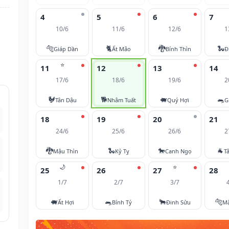
4
5
6
7
10/6
11/6
12/6
1
🐅
🐈
🐉
🐍
Giáp Dần
Ất Mão
Bính Thìn
Đ
⭐
11
12
13
14
17/6
18/6
19/6
2
🐓
🐕
🐖
🐀
Tân Dậu
Nhâm Tuất
Quý Hợi
G
18
19
20
21
24/6
25/6
26/6
2
🐉
🐍
🐎
🐐
Mậu Thìn
Kỷ Tỵ
Canh Ngọ
T
🌙
⭐
25
26
27
28
1/7
2/7
3/7
🐖
🐀
🐂
🐅
Ất Hợi
Bính Tý
Đinh Sửu
M