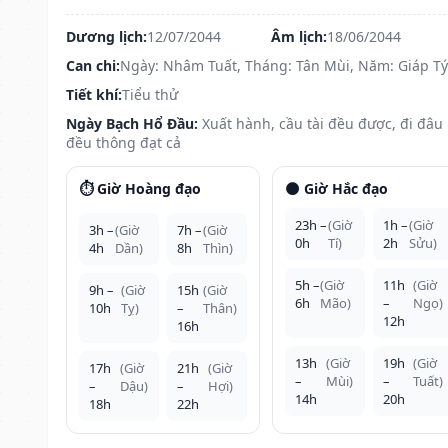
Dương lịch:
12/07/2044
Âm lịch:
18/06/2044
Can chi:
Ngày: Nhâm Tuất, Tháng: Tân Mùi, Năm: Giáp Tý
Tiết khí:
Tiểu thử
Ngày Bạch Hổ Đầu:
Xuất hành, cầu tài đều được, đi đâu
đều thông đạt cả
⏱️ Giờ Hoàng đạo
🌑 Giờ Hắc đạo
23h –
(Giờ
1h –
(Giờ
3h –
(Giờ
7h –
(Giờ
0h
Tí)
2h
Sửu)
4h
Dần)
8h
Thìn)
5h –
(Giờ
11h
(Giờ
9h –
(Giờ
15h
(Giờ
6h
Mão)
–
Ngọ)
10h
Tỵ)
–
Thân)
12h
16h
13h
(Giờ
19h
(Giờ
17h
(Giờ
21h
(Giờ
–
Mùi)
–
Tuất)
–
Dậu)
–
Hợi)
14h
20h
18h
22h