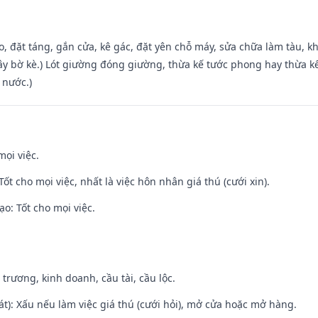
o, đặt táng, gắn cửa, kê gác, đặt yên chỗ máy, sửa chữa làm tàu, kh
xây bờ kè.) Lót giường đóng giường, thừa kế tước phong hay thừa k
 nước.)
mọi việc.
Tốt cho mọi việc, nhất là việc hôn nhân giá thú (cưới xin).
o: Tốt cho mọi việc.
 trương, kinh doanh, cầu tài, cầu lộc.
t): Xấu nếu làm việc giá thú (cưới hỏi), mở cửa hoặc mở hàng.