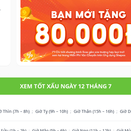
.
XEM TỐT XẤU NGÀY 12 THÁNG 7
ờ Thìn (7h – 8h)
;
Giờ Tỵ (9h – 10h)
;
Giờ Thân (15h – 16h)
;
Giờ D
 Sửu (1h – 2h)
;
Giờ Mão (5h – 6h)
;
Giờ Ngọ (11h – 12h)
;
Giờ Mù