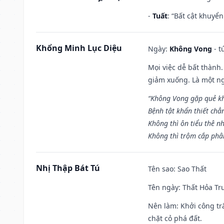
-
Tuất
: “Bất cật khuyể
Khổng Minh Lục Diệu
Ngày:
Không Vong
- t
Mọi việc dễ bất thành. 
giảm xuống. Là một ng
“Không Vong gặp quẻ k
Bệnh tật khẩn thiết chẳ
Không thì ôn tiểu thê nh
Không thì trộm cắp phân
Nhị Thập Bát Tú
Tên sao
: Sao Thất
Tên ngày
: Thất Hỏa Tr
Nên làm
: Khởi công tr
chặt cỏ phá đất.