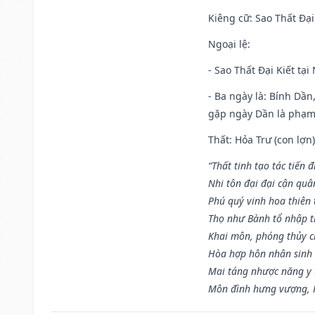
Kiêng cữ
: Sao Thất Đại
Ngoại lệ
:
- Sao Thất Đại Kiết tạ
- Ba ngày là: Bính Dầ
gặp ngày Dần là phạ
Thất: Hỏa Trư (con lợn)
“Thất tinh tạo tác tiến 
Nhi tôn đại đại cận quâ
Phú quý vinh hoa thiên 
Thọ như Bành tổ nhập t
Khai môn, phóng thủy ch
Hòa hợp hôn nhân sinh 
Mai táng nhược năng y 
Môn đình hưng vượng, P