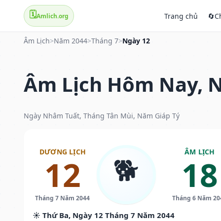
🗓️
Trang chủ
🔄
C
Amlich.org
Âm Lịch
>
Năm 2044
>
Tháng 7
>
Ngày 12
Âm Lịch Hôm Nay, N
Ngày Nhâm Tuất, Tháng Tân Mùi, Năm Giáp Tý
DƯƠNG LỊCH
ÂM LỊCH
🐕
12
18
Tháng 7 Năm 2044
Tháng 6 Năm 20
☀️ Thứ Ba, Ngày 12 Tháng 7 Năm 2044