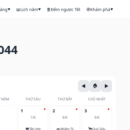
háng
📖
Lịch năm
🧧
Đếm ngược Tết
🧭
Khám phá
▼
▼
▼
044
 NĂM
THỨ SÁU
THỨ BẢY
CHỦ NHẬT
1
2
3
7/6
8/6
9/6
🐖
🐀
🐂
Tân Hợi
Nhâm Tý
Quý Sửu