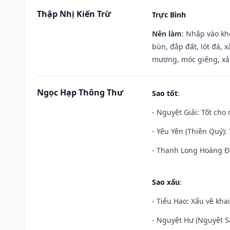
Thập Nhị Kiến Trừ
Trực Bình
Nên làm
: Nhập vào kh
bùn, đắp đất, lót đá, 
mương, móc giếng, xả
Ngọc Hạp Thông Thư
Sao tốt
:
- Nguyệt Giải: Tốt cho 
- Yếu Yên (Thiên Quý): 
- Thanh Long Hoàng Đạ
Sao xấu
:
- Tiểu Hao: Xấu về khai
- Nguyệt Hư (Nguyệt Sá