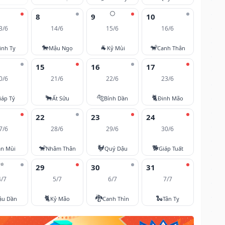
🌕
8
9
10
3/6
14/6
15/6
16/6
🐎
🐐
🐒
inh Tỵ
Mậu Ngọ
Kỷ Mùi
Canh Thân
15
16
17
0/6
21/6
22/6
23/6
🐂
🐅
🐈
iáp Tý
Ất Sửu
Bính Dần
Đinh Mão
22
23
24
7/6
28/6
29/6
30/6
🐒
🐓
🐕
ân Mùi
Nhâm Thân
Quý Dậu
Giáp Tuất
⭐
29
30
31
4/7
5/7
6/7
7/7
🐈
🐉
🐍
ậu Dần
Kỷ Mão
Canh Thìn
Tân Tỵ