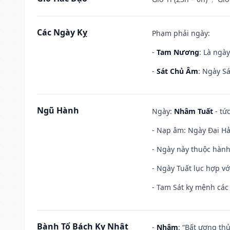
Các Ngày Kỵ
Phạm phải ngày:
-
Tam Nương
: Là ngà
-
Sát Chủ Âm
: Ngày Sá
Ngũ Hành
Ngày:
Nhâm Tuất
- tứ
- Nạp âm: Ngày Đại Hải
- Ngày này thuộc hành
- Ngày Tuất lục hợp v
- Tam Sát kỵ mệnh các 
Bành Tổ Bách Kỵ Nhật
-
Nhâm
: “Bất ương th