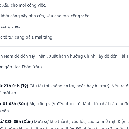
 Xấu cho mọi công việc.
ỵ khởi công xây nhà cửa, xấu cho mọi công việc.
 công việc.
c tế tự (cúng bái), mai táng.
 Nam để đón 'Hỷ Thần'. Xuất hành hướng Chính Tây để đón 'Tài T
m gặp Hạc Thần (xấu)
ừ 23h-01h (Tý)
Cầu tài thì không có lợi, hoặc hay bị trái ý. Nếu ra 
ì mới an.
ừ 01-03h (Sửu)
Mọi công việc đều được tốt lành, tốt nhất cầu tài
h yên.
từ 03h-05h (Dần)
Mưu sự khó thành, cầu lộc, cầu tài mờ mịt. Kiện c
 đi hướng Nam thì tìm nhanh mới thấy. Đề phòng tranh cãi, mâu t