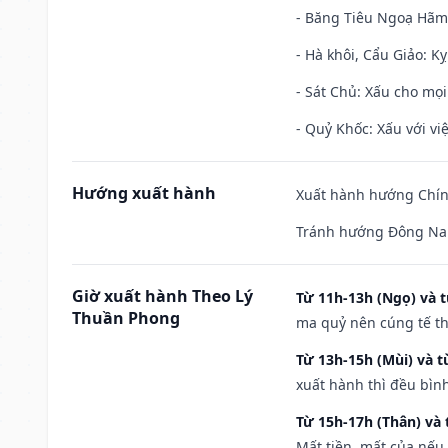
- Băng Tiêu Ngoạ Hãm:
- Hà khôi, Cẩu Giảo: K
- Sát Chủ: Xấu cho mọi
- Quỷ Khốc: Xấu với việ
Hướng xuất hành
Xuất hành hướng Chính
Tránh hướng Đông Na
Giờ xuất hành Theo Lý
Từ 11h-13h (Ngọ) và t
Thuần Phong
ma quỷ nên cúng tế th
Từ 13h-15h (Mùi) và t
xuất hành thì đều bìn
Từ 15h-17h (Thân) và 
Mất tiền, mất của nếu