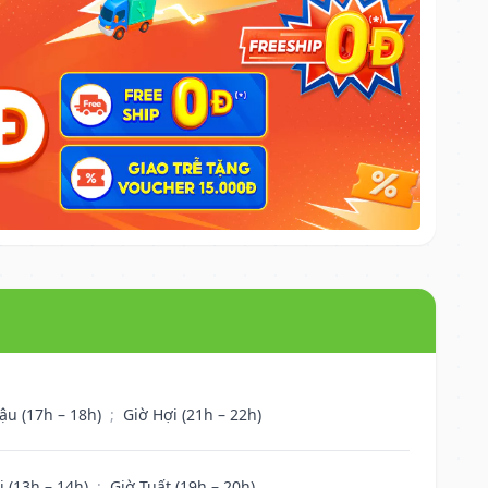
ậu (17h – 18h)
;
Giờ Hợi (21h – 22h)
i (13h – 14h)
;
Giờ Tuất (19h – 20h)