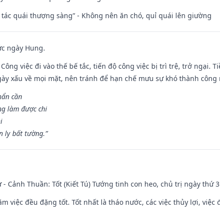
n tác quái thượng sàng” - Không nên ăn chó, quỉ quái lên giường
ức ngày Hung.
Công việc đi vào thế bế tắc, tiến độ công việc bị trì trệ, trở ngại. 
ày xấu về mọi mặt, nên tránh để hạn chế mưu sự khó thành công 
hẩn cần
ng làm được chi
i
 ly bất tường.”
ư - Cảnh Thuần: Tốt (Kiết Tú) Tướng tinh con heo, chủ trị ngày thứ 3
ăm việc đều đặng tốt. Tốt nhất là tháo nước, các việc thủy lợi, việc 