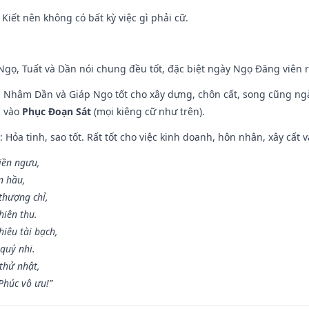
 Kiết nên không có bất kỳ việc gì phải cữ.
i Ngọ, Tuất và Dần nói chung đều tốt, đặc biệt ngày Ngọ Đăng viên r
n, Nhâm Dần và Giáp Ngọ tốt cho xây dựng, chôn cất, song cũng ng
m vào
Phục Đoạn Sát
(mọi kiêng cữ như trên).
: Hỏa tinh, sao tốt. Rất tốt cho việc kinh doanh, hôn nhân, xây cất v
điền ngưu,
n hầu,
thượng chỉ,
hiên thu.
iêu tài bạch,
quý nhi.
thử nhật,
húc vô ưu!”