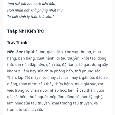
Tam tuế hài nhi bạch liễu đầu,
Hôn nhân bất khả phùng nhật thử,
Tử biệt sinh ly thật khả sầu.”
Thập Nhị Kiến Trừ
Trực Thành
Nên làm
: Lập khế ước, giao dịch, cho vay, thu nợ, mua
hàng, bán hàng, xuất hành, đi tàu thuyền, khởi tạo, động
thổ, san nền đắp nền, gắn cửa, đặt táng, kê gác, dựng xây
kho vựa, làm hay sửa chữa phòng bếp, thờ phụng Táo
Thần, lắp đặt máy móc ( hay các loại máy ), gặt lúa, đào ao
giếng, tháo nước, cầu thầy chữa bệnh, mua gia súc, các
việc trong vụ chăn nuôi, nhập học, làm lễ cầu thân, cưới
gả, kết hôn, thuê người, nộp đơn dâng sớ, học kỹ nghệ,
làm hoặc sửa tàu thuyền, khai trương tàu thuyền, vẽ
tranh, tu sửa cây cối.