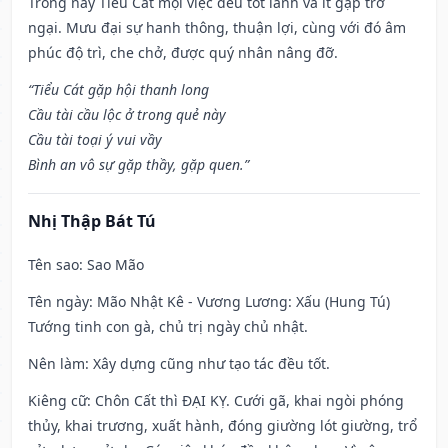
Trong này Tiểu Cát mọi việc đều tốt lành và ít gặp trở
ngại. Mưu đại sự hanh thông, thuận lợi, cùng với đó âm
phúc độ trì, che chở, được quý nhân nâng đỡ.
“Tiểu Cát gặp hội thanh long
Cầu tài cầu lộc ở trong quẻ này
Cầu tài toại ý vui vầy
Bình an vô sự gặp thầy, gặp quen.”
Nhị Thập Bát Tú
Tên sao
: Sao Mão
Tên ngày
: Mão Nhật Kê - Vương Lương: Xấu (Hung Tú)
Tướng tinh con gà, chủ trị ngày chủ nhật.
Nên làm
: Xây dựng cũng như tạo tác đều tốt.
Kiêng cữ
: Chôn Cất thì ĐẠI KỴ. Cưới gã, khai ngòi phóng
thủy, khai trương, xuất hành, đóng giường lót giường, trổ