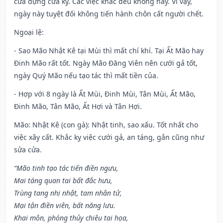
cửa dựng cửa kỵ. Các việc khác đều không hay. Vì vậy,
ngày này tuyệt đối không tiến hành chôn cất người chết.
Ngoại lệ
:
- Sao Mão Nhật Kê tại Mùi thì mất chí khí. Tại Ất Mão hay
Đinh Mão rất tốt. Ngày Mão Đăng Viên nên cưới gả tốt,
ngày Quý Mão nếu tạo tác thì mất tiền của.
- Hợp với 8 ngày là Ất Mùi, Đinh Mùi, Tân Mùi, Ất Mão,
Đinh Mão, Tân Mão, Ất Hợi và Tân Hợi.
Mão: Nhật Kê (con gà): Nhật tinh, sao xấu. Tốt nhất cho
việc xây cất. Khắc kỵ việc cưới gả, an táng, gắn cũng như
sửa cửa.
“Mão tinh tạo tác tiến điền ngưu,
Mai táng quan tai bất đắc hưu,
Trùng tang nhị nhật, tam nhân tử,
Mại tận điền viên, bất năng lưu.
Khai môn, phóng thủy chiêu tai họa,