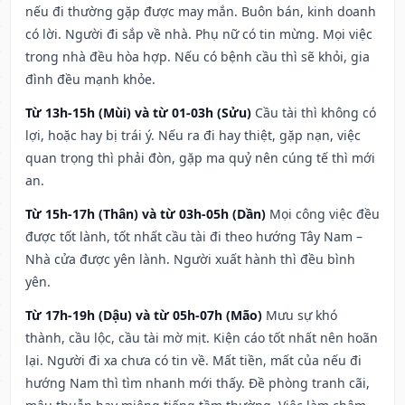
nếu đi thường gặp được may mắn. Buôn bán, kinh doanh
có lời. Người đi sắp về nhà. Phụ nữ có tin mừng. Mọi việc
trong nhà đều hòa hợp. Nếu có bệnh cầu thì sẽ khỏi, gia
đình đều mạnh khỏe.
Từ 13h-15h (Mùi) và từ 01-03h (Sửu)
Cầu tài thì không có
lợi, hoặc hay bị trái ý. Nếu ra đi hay thiệt, gặp nạn, việc
quan trọng thì phải đòn, gặp ma quỷ nên cúng tế thì mới
an.
Từ 15h-17h (Thân) và từ 03h-05h (Dần)
Mọi công việc đều
được tốt lành, tốt nhất cầu tài đi theo hướng Tây Nam –
Nhà cửa được yên lành. Người xuất hành thì đều bình
yên.
Từ 17h-19h (Dậu) và từ 05h-07h (Mão)
Mưu sự khó
thành, cầu lộc, cầu tài mờ mịt. Kiện cáo tốt nhất nên hoãn
lại. Người đi xa chưa có tin về. Mất tiền, mất của nếu đi
hướng Nam thì tìm nhanh mới thấy. Đề phòng tranh cãi,