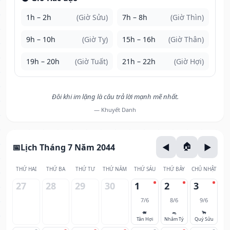
1h – 2h
(Giờ Sửu)
7h – 8h
(Giờ Thìn)
9h – 10h
(Giờ Tỵ)
15h – 16h
(Giờ Thân)
19h – 20h
(Giờ Tuất)
21h – 22h
(Giờ Hợi)
Đôi khi im lặng là câu trả lời mạnh mẽ nhất.
— Khuyết Danh
Lịch Tháng 7 Năm 2044
THỨ HAI
THỨ BA
THỨ TƯ
THỨ NĂM
THỨ SÁU
THỨ BẢY
CHỦ NHẬT
27
28
29
30
1
2
3
7/6
8/6
9/6
🐖
🐀
🐂
Tân Hợi
Nhâm Tý
Quý Sửu