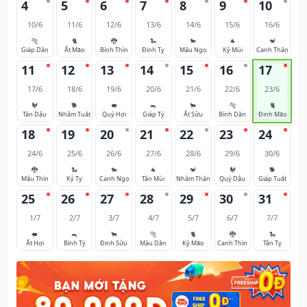
4
5
6
7
8
9
10
10/6
11/6
12/6
13/6
14/6
15/6
16/6
🐅
🐈
🐉
🐍
🐎
🐐
🐒
Giáp Dần
Ất Mão
Bính Thìn
Đinh Tỵ
Mậu Ngọ
Kỷ Mùi
Canh Thân
11
12
13
14
15
16
17
17/6
18/6
19/6
20/6
21/6
22/6
23/6
🐓
🐕
🐖
🐀
🐂
🐅
🐈
Tân Dậu
Nhâm Tuất
Quý Hợi
Giáp Tý
Ất Sửu
Bính Dần
Đinh Mão
18
19
20
21
22
23
24
24/6
25/6
26/6
27/6
28/6
29/6
30/6
🐉
🐍
🐎
🐐
🐒
🐓
🐕
Mậu Thìn
Kỷ Tỵ
Canh Ngọ
Tân Mùi
Nhâm Thân
Quý Dậu
Giáp Tuất
25
26
27
28
29
30
31
1/7
2/7
3/7
4/7
5/7
6/7
7/7
🐖
🐀
🐂
🐅
🐈
🐉
🐍
Ất Hợi
Bính Tý
Đinh Sửu
Mậu Dần
Kỷ Mão
Canh Thìn
Tân Tỵ