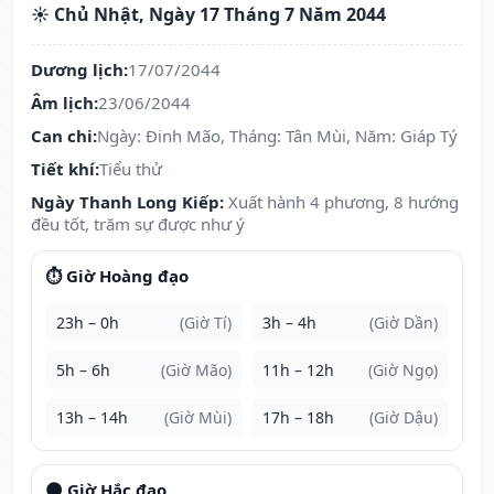
☀️ Chủ Nhật, Ngày 17 Tháng 7 Năm 2044
Dương lịch:
17/07/2044
Âm lịch:
23/06/2044
Can chi:
Ngày: Đinh Mão, Tháng: Tân Mùi, Năm: Giáp Tý
Tiết khí:
Tiểu thử
Ngày Thanh Long Kiếp:
Xuất hành 4 phương, 8 hướng
đều tốt, trăm sự được như ý
⏱️ Giờ Hoàng đạo
23h – 0h
(Giờ Tí)
3h – 4h
(Giờ Dần)
5h – 6h
(Giờ Mão)
11h – 12h
(Giờ Ngọ)
13h – 14h
(Giờ Mùi)
17h – 18h
(Giờ Dậu)
🌑 Giờ Hắc đạo