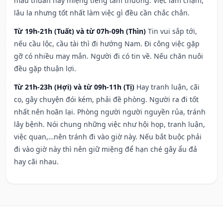
mâu thuẫn hay miệng tiếng tầm thường. Việc làm chậm,
lâu la nhưng tốt nhất làm việc gì đều cần chắc chắn.
Từ 19h-21h (Tuất) và từ 07h-09h (Thìn)
Tin vui sắp tới,
nếu cầu lộc, cầu tài thì đi hướng Nam. Đi công việc gặp
gỡ có nhiều may mắn. Người đi có tin về. Nếu chăn nuôi
đều gặp thuận lợi.
Từ 21h-23h (Hợi) và từ 09h-11h (Tị)
Hay tranh luận, cãi
cọ, gây chuyện đói kém, phải đề phòng. Người ra đi tốt
nhất nên hoãn lại. Phòng người người nguyền rủa, tránh
lây bệnh. Nói chung những việc như hội họp, tranh luận,
việc quan,…nên tránh đi vào giờ này. Nếu bắt buộc phải
đi vào giờ này thì nên giữ miệng để hạn ché gây ẩu đả
hay cãi nhau.