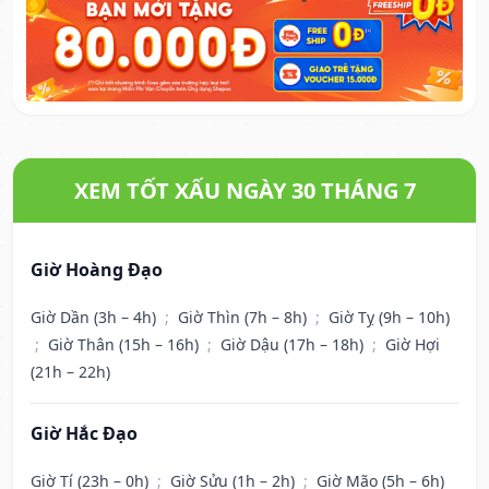
XEM TỐT XẤU NGÀY 30 THÁNG 7
Giờ Hoàng Đạo
Giờ Dần (3h – 4h)
;
Giờ Thìn (7h – 8h)
;
Giờ Tỵ (9h – 10h)
;
Giờ Thân (15h – 16h)
;
Giờ Dậu (17h – 18h)
;
Giờ Hợi
(21h – 22h)
Giờ Hắc Đạo
Giờ Tí (23h – 0h)
;
Giờ Sửu (1h – 2h)
;
Giờ Mão (5h – 6h)