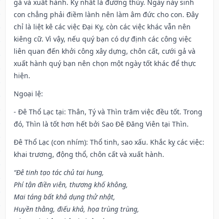
gả và xuất hành. Kỵ nhất là đường thủy. Ngày này sinh
con chẳng phải điềm lành nên làm âm đức cho con. Đây
chỉ là liệt kê các việc Đại Kỵ, còn các việc khác vẫn nên
kiêng cữ. Vì vậy, nếu quý bạn có dự định các công việc
liên quan đến khởi công xây dựng, chôn cất, cưới gả và
xuất hành quý bạn nên chọn một ngày tốt khác để thực
hiện.
Ngoại lệ
:
- Đê Thổ Lạc tại: Thân, Tý và Thìn trăm việc đều tốt. Trong
đó, Thìn là tốt hơn hết bởi Sao Đê Đăng Viên tại Thìn.
Đê Thổ Lạc (con nhím): Thổ tinh, sao xấu. Khắc kỵ các việc:
khai trương, động thổ, chôn cất và xuất hành.
“Đê tinh tạo tác chủ tai hung,
Phí tận điền viên, thương khố không,
Mai táng bất khả dụng thử nhật,
Huyền thằng, điếu khả, họa trùng trùng,