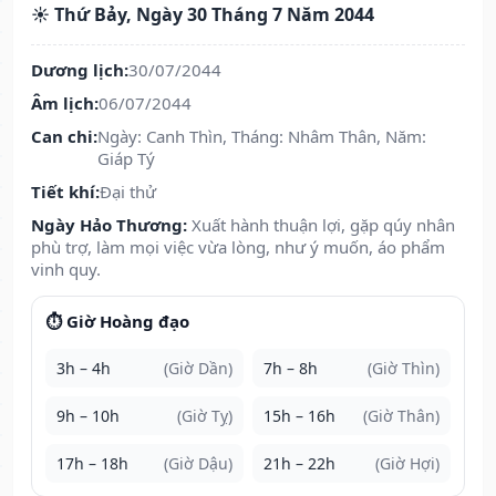
☀️ Thứ Bảy, Ngày 30 Tháng 7 Năm 2044
Dương lịch:
30/07/2044
Âm lịch:
06/07/2044
Can chi:
Ngày: Canh Thìn, Tháng: Nhâm Thân, Năm:
Giáp Tý
Tiết khí:
Đại thử
Ngày Hảo Thương:
Xuất hành thuận lợi, gặp qúy nhân
phù trợ, làm mọi việc vừa lòng, như ý muốn, áo phẩm
vinh quy.
⏱️ Giờ Hoàng đạo
3h – 4h
(Giờ Dần)
7h – 8h
(Giờ Thìn)
9h – 10h
(Giờ Tỵ)
15h – 16h
(Giờ Thân)
17h – 18h
(Giờ Dậu)
21h – 22h
(Giờ Hợi)