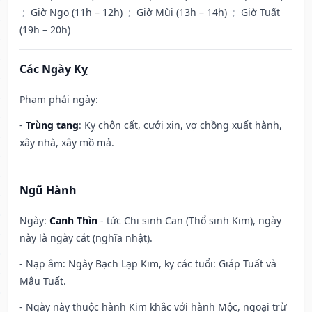
;
Giờ Ngọ (11h – 12h)
;
Giờ Mùi (13h – 14h)
;
Giờ Tuất
(19h – 20h)
Các Ngày Kỵ
Phạm phải ngày:
-
Trùng tang
: Kỵ chôn cất, cưới xin, vợ chồng xuất hành,
xây nhà, xây mồ mả.
Ngũ Hành
Ngày:
Canh Thìn
- tức Chi sinh Can (Thổ sinh Kim), ngày
này là ngày cát (nghĩa nhật).
- Nạp âm: Ngày Bạch Lạp Kim, kỵ các tuổi: Giáp Tuất và
Mậu Tuất.
- Ngày này thuộc hành Kim khắc với hành Mộc, ngoại trừ