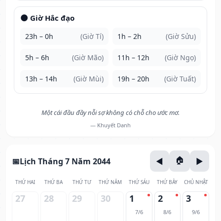
🌑 Giờ Hắc đạo
23h – 0h
(Giờ Tí)
1h – 2h
(Giờ Sửu)
5h – 6h
(Giờ Mão)
11h – 12h
(Giờ Ngọ)
13h – 14h
(Giờ Mùi)
19h – 20h
(Giờ Tuất)
Một cái đầu đầy nỗi sợ không có chỗ cho ước mơ.
— Khuyết Danh
Lịch Tháng 7 Năm 2044
THỨ HAI
THỨ BA
THỨ TƯ
THỨ NĂM
THỨ SÁU
THỨ BẢY
CHỦ NHẬT
27
28
29
30
1
2
3
7/6
8/6
9/6