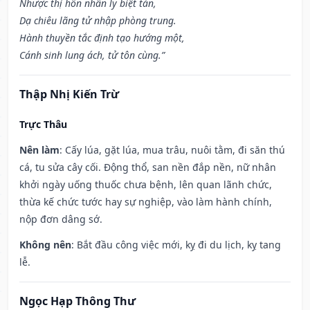
Nhược thị hôn nhân ly biệt tán,
Dạ chiêu lãng tử nhập phòng trung.
Hành thuyền tắc định tạo hướng một,
Cánh sinh lung ách, tử tôn cùng.”
Thập Nhị Kiến Trừ
Trực Thâu
Nên làm
: Cấy lúa, gặt lúa, mua trâu, nuôi tằm, đi săn thú
cá, tu sửa cây cối. Động thổ, san nền đắp nền, nữ nhân
khởi ngày uống thuốc chưa bệnh, lên quan lãnh chức,
thừa kế chức tước hay sự nghiệp, vào làm hành chính,
nộp đơn dâng sớ.
Không nên
: Bắt đầu công việc mới, kỵ đi du lịch, kỵ tang
lễ.
Ngọc Hạp Thông Thư