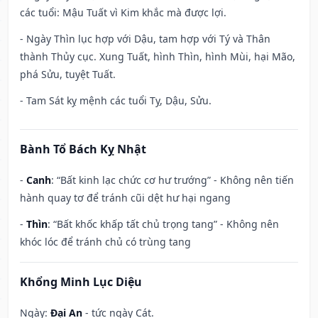
các tuổi: Mậu Tuất vì Kim khắc mà được lợi.
- Ngày Thìn lục hợp với Dậu, tam hợp với Tý và Thân
thành Thủy cục. Xung Tuất, hình Thìn, hình Mùi, hại Mão,
phá Sửu, tuyệt Tuất.
- Tam Sát kỵ mệnh các tuổi Tỵ, Dậu, Sửu.
Bành Tổ Bách Kỵ Nhật
-
Canh
: “Bất kinh lạc chức cơ hư trướng” - Không nên tiến
hành quay tơ để tránh cũi dệt hư hại ngang
-
Thìn
: “Bất khốc khấp tất chủ trọng tang” - Không nên
khóc lóc để tránh chủ có trùng tang
Khổng Minh Lục Diệu
Ngày:
Đại An
- tức ngày Cát.