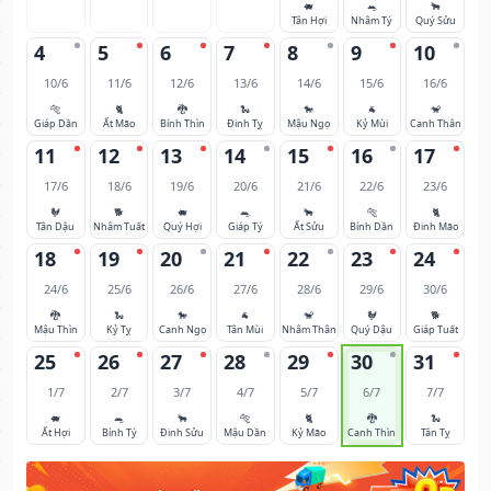
🐖
🐀
🐂
Tân Hợi
Nhâm Tý
Quý Sửu
4
5
6
7
8
9
10
10/6
11/6
12/6
13/6
14/6
15/6
16/6
🐅
🐈
🐉
🐍
🐎
🐐
🐒
Giáp Dần
Ất Mão
Bính Thìn
Đinh Tỵ
Mậu Ngọ
Kỷ Mùi
Canh Thân
11
12
13
14
15
16
17
17/6
18/6
19/6
20/6
21/6
22/6
23/6
🐓
🐕
🐖
🐀
🐂
🐅
🐈
Tân Dậu
Nhâm Tuất
Quý Hợi
Giáp Tý
Ất Sửu
Bính Dần
Đinh Mão
18
19
20
21
22
23
24
24/6
25/6
26/6
27/6
28/6
29/6
30/6
🐉
🐍
🐎
🐐
🐒
🐓
🐕
Mậu Thìn
Kỷ Tỵ
Canh Ngọ
Tân Mùi
Nhâm Thân
Quý Dậu
Giáp Tuất
25
26
27
28
29
30
31
1/7
2/7
3/7
4/7
5/7
6/7
7/7
🐖
🐀
🐂
🐅
🐈
🐉
🐍
Ất Hợi
Bính Tý
Đinh Sửu
Mậu Dần
Kỷ Mão
Canh Thìn
Tân Tỵ