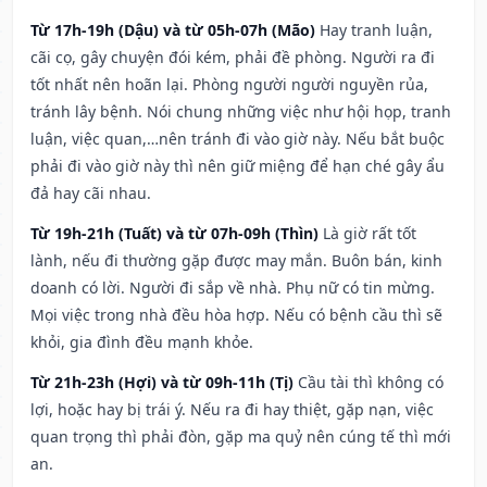
Từ 17h-19h (Dậu) và từ 05h-07h (Mão)
Hay tranh luận,
cãi cọ, gây chuyện đói kém, phải đề phòng. Người ra đi
tốt nhất nên hoãn lại. Phòng người người nguyền rủa,
tránh lây bệnh. Nói chung những việc như hội họp, tranh
luận, việc quan,…nên tránh đi vào giờ này. Nếu bắt buộc
phải đi vào giờ này thì nên giữ miệng để hạn ché gây ẩu
đả hay cãi nhau.
Từ 19h-21h (Tuất) và từ 07h-09h (Thìn)
Là giờ rất tốt
lành, nếu đi thường gặp được may mắn. Buôn bán, kinh
doanh có lời. Người đi sắp về nhà. Phụ nữ có tin mừng.
Mọi việc trong nhà đều hòa hợp. Nếu có bệnh cầu thì sẽ
khỏi, gia đình đều mạnh khỏe.
Từ 21h-23h (Hợi) và từ 09h-11h (Tị)
Cầu tài thì không có
lợi, hoặc hay bị trái ý. Nếu ra đi hay thiệt, gặp nạn, việc
quan trọng thì phải đòn, gặp ma quỷ nên cúng tế thì mới
an.