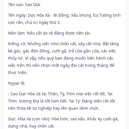
Tên sao
: Sao Dực
Tên ngày
: Dực Hỏa Xà - Bi Đồng: Xấu (Hung Tú) Tướng tinh
con rắn, chủ trị ngày thứ 3.
Nên làm
: Nếu cắt áo sẽ đặng được tiền tài.
Kiêng cữ
: Những việc như chôn cất, xây cất nhà, đặt táng
kê gác, gác đòn đông, cưới gã, trổ cửa gắn cửa, các việc
thủy lợi. Vì vậy, nếu quý bạn đang muốn tiến hành các
việc trên thì nên chọn một ngày đại cát trong tháng để
thực hiện.
Ngoại lệ
:
- Sao Dực Hỏa Xà tại Thân, Tý, Thìn mọi việc rất tốt. Tại
Thìn: Vượng Địa là tốt hơn hết. Tại Tý: Đăng Viên rất tốt
nên thừa kế sự nghiệp hay lên quan lãnh chức.
Dực: Hỏa Xà (con rắn): Hỏa tinh, sao xấu. Khắc kỵ cưới gả,
dựng nhà, hay chôn cất.