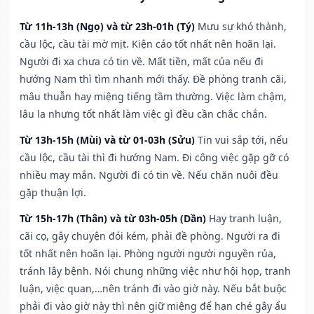
Từ 11h-13h (Ngọ) và từ 23h-01h (Tý)
Mưu sự khó thành,
cầu lộc, cầu tài mờ mịt. Kiện cáo tốt nhất nên hoãn lại.
Người đi xa chưa có tin về. Mất tiền, mất của nếu đi
hướng Nam thì tìm nhanh mới thấy. Đề phòng tranh cãi,
mâu thuẫn hay miệng tiếng tầm thường. Việc làm chậm,
lâu la nhưng tốt nhất làm việc gì đều cần chắc chắn.
Từ 13h-15h (Mùi) và từ 01-03h (Sửu)
Tin vui sắp tới, nếu
cầu lộc, cầu tài thì đi hướng Nam. Đi công việc gặp gỡ có
nhiều may mắn. Người đi có tin về. Nếu chăn nuôi đều
gặp thuận lợi.
Từ 15h-17h (Thân) và từ 03h-05h (Dần)
Hay tranh luận,
cãi cọ, gây chuyện đói kém, phải đề phòng. Người ra đi
tốt nhất nên hoãn lại. Phòng người người nguyền rủa,
tránh lây bệnh. Nói chung những việc như hội họp, tranh
luận, việc quan,…nên tránh đi vào giờ này. Nếu bắt buộc
phải đi vào giờ này thì nên giữ miệng để hạn ché gây ẩu