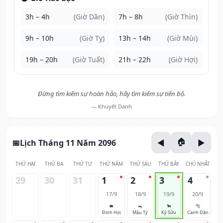
3h – 4h
(Giờ Dần)
7h – 8h
(Giờ Thìn)
9h – 10h
(Giờ Tỵ)
13h – 14h
(Giờ Mùi)
19h – 20h
(Giờ Tuất)
21h – 22h
(Giờ Hợi)
Đừng tìm kiếm sự hoàn hảo, hãy tìm kiếm sự tiến bộ.
— Khuyết Danh
Lịch Tháng 11 Năm 2096
THỨ HAI
THỨ BA
THỨ TƯ
THỨ NĂM
THỨ SÁU
THỨ BẢY
CHỦ NHẬT
29
30
31
1
2
3
4
17/9
18/9
19/9
20/9
🐖
🐀
🐂
🐅
Đinh Hợi
Mậu Tý
Kỷ Sửu
Canh Dần