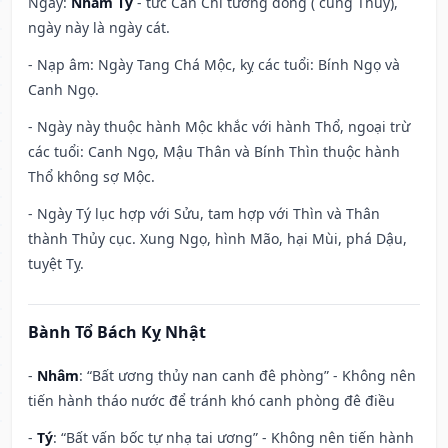
Ngày:
Nhâm Tý
- tức Can Chi tương đồng ( cùng Thủy),
ngày này là ngày cát.
- Nạp âm: Ngày Tang Chá Mộc, kỵ các tuổi: Bính Ngọ và
Canh Ngọ.
- Ngày này thuộc hành Mộc khắc với hành Thổ, ngoại trừ
các tuổi: Canh Ngọ, Mậu Thân và Bính Thìn thuộc hành
Thổ không sợ Mộc.
- Ngày Tý lục hợp với Sửu, tam hợp với Thìn và Thân
thành Thủy cục. Xung Ngọ, hình Mão, hại Mùi, phá Dậu,
tuyệt Tỵ.
Bành Tổ Bách Kỵ Nhật
-
Nhâm
: “Bất ương thủy nan canh đê phòng” - Không nên
tiến hành tháo nước để tránh khó canh phòng đê điều
-
Tý
: “Bất vấn bốc tự nhạ tai ương” - Không nên tiến hành