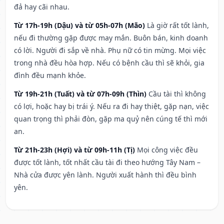
đả hay cãi nhau.
Từ 17h-19h (Dậu) và từ 05h-07h (Mão)
Là giờ rất tốt lành,
nếu đi thường gặp được may mắn. Buôn bán, kinh doanh
có lời. Người đi sắp về nhà. Phụ nữ có tin mừng. Mọi việc
trong nhà đều hòa hợp. Nếu có bệnh cầu thì sẽ khỏi, gia
đình đều mạnh khỏe.
Từ 19h-21h (Tuất) và từ 07h-09h (Thìn)
Cầu tài thì không
có lợi, hoặc hay bị trái ý. Nếu ra đi hay thiệt, gặp nạn, việc
quan trọng thì phải đòn, gặp ma quỷ nên cúng tế thì mới
an.
Từ 21h-23h (Hợi) và từ 09h-11h (Tị)
Mọi công việc đều
được tốt lành, tốt nhất cầu tài đi theo hướng Tây Nam –
Nhà cửa được yên lành. Người xuất hành thì đều bình
yên.