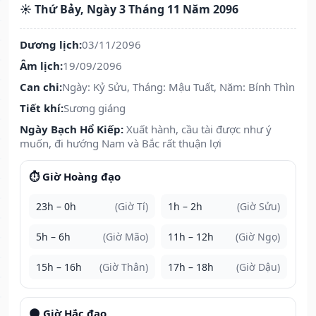
☀️ Thứ Bảy, Ngày 3 Tháng 11 Năm 2096
Dương lịch:
03/11/2096
Âm lịch:
19/09/2096
Can chi:
Ngày: Kỷ Sửu, Tháng: Mậu Tuất, Năm: Bính Thìn
Tiết khí:
Sương giáng
Ngày Bạch Hổ Kiếp:
Xuất hành, cầu tài được như ý
muốn, đi hướng Nam và Bắc rất thuận lợi
⏱️ Giờ Hoàng đạo
23h – 0h
(Giờ Tí)
1h – 2h
(Giờ Sửu)
5h – 6h
(Giờ Mão)
11h – 12h
(Giờ Ngọ)
15h – 16h
(Giờ Thân)
17h – 18h
(Giờ Dậu)
🌑 Giờ Hắc đạo