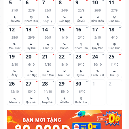
5
6
7
8
9
10
11
21/9
22/9
23/9
24/9
25/9
26/9
27/9
🐈
🐉
🐍
🐎
🐐
🐒
🐓
Tân Mão
Nhâm Thìn
Quý Tỵ
Giáp Ngọ
Ất Mùi
Bính Thân
Đinh Dậu
12
13
14
15
16
17
18
28/9
29/9
30/9
1/10
2/10
3/10
4/10
🐕
🐖
🐀
🐂
🐅
🐈
🐉
Mậu Tuất
Kỷ Hợi
Canh Tý
Tân Sửu
Nhâm Dần
Quý Mão
Giáp Thìn
19
20
21
22
23
24
25
5/10
6/10
7/10
8/10
9/10
10/10
11/10
🐍
🐎
🐐
🐒
🐓
🐕
🐖
Ất Tỵ
Bính Ngọ
Đinh Mùi
Mậu Thân
Kỷ Dậu
Canh Tuất
Tân Hợi
26
27
28
29
30
1
2
12/10
13/10
14/10
15/10
16/10
🐀
🐂
🐅
🐈
🐉
Nhâm Tý
Quý Sửu
Giáp Dần
Ất Mão
Bính Thìn