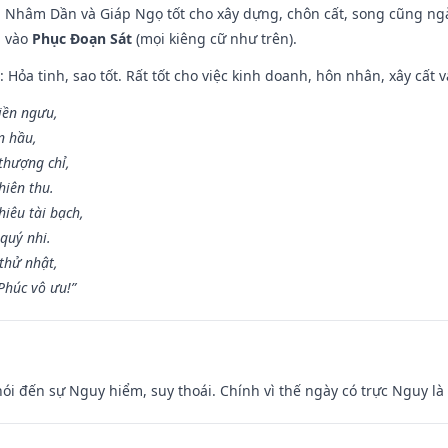
n, Nhâm Dần và Giáp Ngọ tốt cho xây dựng, chôn cất, song cũng ng
m vào
Phục Đoạn Sát
(mọi kiêng cữ như trên).
: Hỏa tinh, sao tốt. Rất tốt cho việc kinh doanh, hôn nhân, xây cất v
điền ngưu,
n hầu,
thượng chỉ,
hiên thu.
iêu tài bạch,
quý nhi.
thử nhật,
húc vô ưu!”
nói đến sự Nguy hiểm, suy thoái. Chính vì thế ngày có trực Nguy l