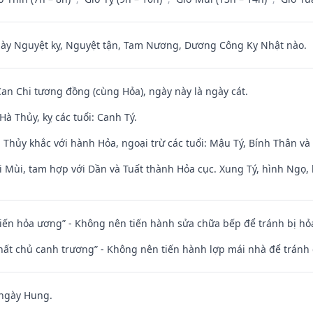
 Nguyệt kỵ, Nguyệt tận, Tam Nương, Dương Công Kỵ Nhật nào.
Can Chi tương đồng (cùng Hỏa), ngày này là ngày cát.
à Thủy, kỵ các tuổi: Canh Tý.
 Thủy khắc với hành Hỏa, ngoại trừ các tuổi: Mậu Tý, Bính Thân 
i Mùi, tam hợp với Dần và Tuất thành Hỏa cục. Xung Tý, hình Ngọ, 
t kiến hỏa ương” - Không nên tiến hành sửa chữa bếp để tránh bị hỏa
 thất chủ canh trương” - Không nên tiến hành lợp mái nhà để tránh 
 ngày Hung.