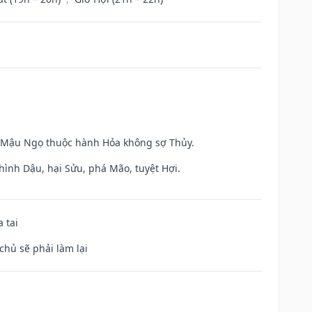
và Mậu Ngọ thuộc hành Hỏa không sợ Thủy.
hình Dậu, hại Sửu, phá Mão, tuyệt Hợi.
 tai
chủ sẽ phải làm lại