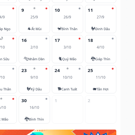
⭐
9
10
11
4/9
25/9
26/9
27/9
🐐
🐒
🐓
áp Ngọ
Ất Mùi
Bính Thân
Đinh Dậu
🌙
16
17
18
/10
2/10
3/10
4/10
🐅
🐈
🐉
ân Sửu
Nhâm Dần
Quý Mão
Giáp Thìn
⭐
⭐
23
24
25
/10
9/10
10/10
11/10
🐓
🐕
🐖
u Thân
Kỷ Dậu
Canh Tuất
Tân Hợi
⭐
30
1
2
5/10
16/10
🐉
t Mão
Bính Thìn