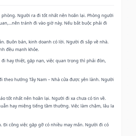
ề phòng. Người ra đi tốt nhất nên hoãn lại. Phòng người
uan,…nên tránh đi vào giờ này. Nếu bắt buộc phải đi
n. Buôn bán, kinh doanh có lời. Người đi sắp về nhà.
đình đều mạnh khỏe.
a đi hay thiệt, gặp nạn, việc quan trọng thì phải đòn,
i đi theo hướng Tây Nam – Nhà cửa được yên lành. Người
áo tốt nhất nên hoãn lại. Người đi xa chưa có tin về.
huẫn hay miệng tiếng tầm thường. Việc làm chậm, lâu la
am. Đi công việc gặp gỡ có nhiều may mắn. Người đi có