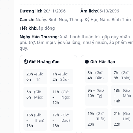
Dương lịch:
20/11/2096
Âm lịch:
06/10/2096
Can chi:
Ngày: Bính Ngọ, Tháng: Kỷ Hợi, Năm: Bính Thìn
Tiết khí:
Lập đông
Ngày Hảo Thương:
Xuất hành thuận lợi, gặp qúy nhân
phù trợ, làm mọi việc vừa lòng, như ý muốn, áo phẩm vi
quy.
⏱️ Giờ Hoàng đạo
🌑 Giờ Hắc đạo
3h –
(Giờ
7h –
(Giờ
23h –
(Giờ
1h –
(Giờ
4h
Dần)
8h
Thìn)
0h
Tí)
2h
Sửu)
9h –
(Giờ
13h
(Giờ
5h –
(Giờ
11h
(Giờ
10h
Tỵ)
–
Mùi)
6h
Mão)
–
Ngọ)
14h
12h
19h
(Giờ
21h
(Giờ
15h
(Giờ
17h
(Giờ
–
Tuất)
–
Hợi)
–
Thân)
–
Dậu)
20h
22h
16h
18h