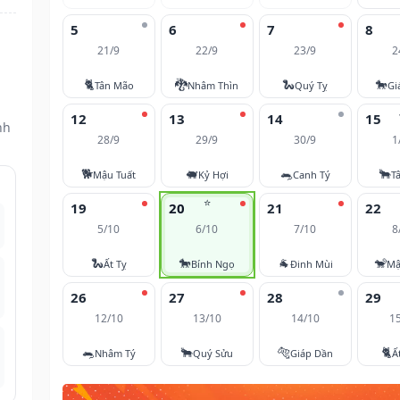
5
6
7
8
21/9
22/9
23/9
2
🐈
🐉
🐍
🐎
Tân Mão
Nhâm Thìn
Quý Tỵ
Gi
12
13
14
15
nh
28/9
29/9
30/9
1
🐕
🐖
🐀
🐂
Mậu Tuất
Kỷ Hợi
Canh Tý
T
⭐
19
20
21
22
5/10
6/10
7/10
8
🐍
🐎
🐐
🐒
Ất Tỵ
Bính Ngọ
Đinh Mùi
Mậ
26
27
28
29
12/10
13/10
14/10
1
🐀
🐂
🐅
🐈
Nhâm Tý
Quý Sửu
Giáp Dần
Ấ