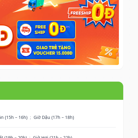
ân (15h – 16h)
;
Giờ Dậu (17h – 18h)
ất (19h – 20h)
;
Giờ Hợi (21h – 22h)