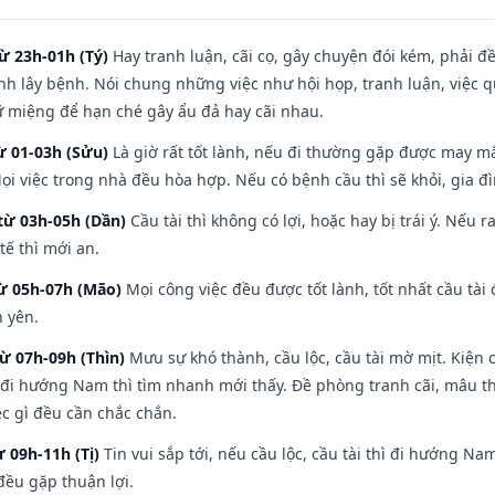
ừ 23h-01h (Tý)
Hay tranh luận, cãi cọ, gây chuyện đói kém, phải đ
nh lây bệnh. Nói chung những việc như hội họp, tranh luận, việc q
iữ miệng để hạn ché gây ẩu đả hay cãi nhau.
ừ 01-03h (Sửu)
Là giờ rất tốt lành, nếu đi thường gặp được may mắ
ọi việc trong nhà đều hòa hợp. Nếu có bệnh cầu thì sẽ khỏi, gia 
từ 03h-05h (Dần)
Cầu tài thì không có lợi, hoặc hay bị trái ý. Nếu r
ế thì mới an.
từ 05h-07h (Mão)
Mọi công việc đều được tốt lành, tốt nhất cầu tà
h yên.
từ 07h-09h (Thìn)
Mưu sự khó thành, cầu lộc, cầu tài mờ mịt. Kiện c
 đi hướng Nam thì tìm nhanh mới thấy. Đề phòng tranh cãi, mâu t
ệc gì đều cần chắc chắn.
ừ 09h-11h (Tị)
Tin vui sắp tới, nếu cầu lộc, cầu tài thì đi hướng N
đều gặp thuận lợi.