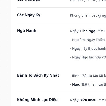
Các Ngày Kỵ
Không phạm bất kỳ ngày
Ngũ Hành
Ngày:
Bính Ngọ
- tức 
- Nạp âm: Ngày Thiên H
- Ngày này thuộc hành
- Ngày Ngọ lục hợp vớ
Bành Tổ Bách Kỵ Nhật
-
Bính
: “Bất tu táo tấ
-
Ngọ
: “Bất thiêm cái
Khổng Minh Lục Diệu
Ngày:
Xích Khẩu
- tức