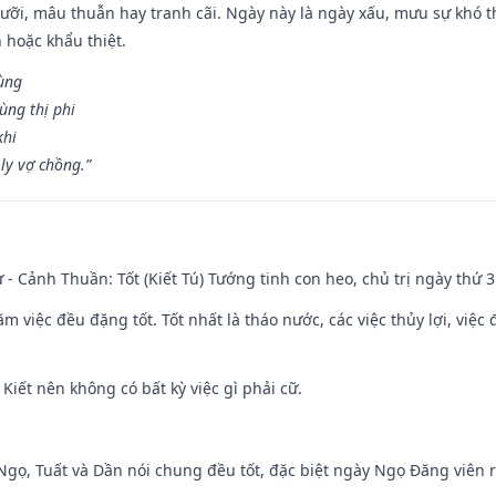
ỡi, mâu thuẫn hay tranh cãi. Ngày này là ngày xấu, mưu sự khó thà
 hoặc khẩu thiệt.
cùng
ùng thị phi
khi
ly vợ chồng.”
ư - Cảnh Thuần: Tốt (Kiết Tú) Tướng tinh con heo, chủ trị ngày thứ 3
ăm việc đều đặng tốt. Tốt nhất là tháo nước, các việc thủy lợi, việc 
 Kiết nên không có bất kỳ việc gì phải cữ.
i Ngọ, Tuất và Dần nói chung đều tốt, đặc biệt ngày Ngọ Đăng viên r