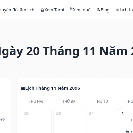
🃏
huyển đổi âm lịch
🔮
Xem Tarot
Xem quẻ
📝
Blog
📅
Lịch t
gày 20 Tháng 11 Năm 
Lịch Tháng 11 Năm 2096
THỨ HAI
THỨ BA
THỨ TƯ
THỨ
29
30
31
1
096
1
🐖
Đi