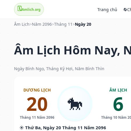
🗓️
Trang chủ
🔄
C
Amlich.org
Âm Lịch
>
Năm 2096
>
Tháng 11
>
Ngày 20
Âm Lịch Hôm Nay, N
Ngày Bính Ngọ, Tháng Kỷ Hợi, Năm Bính Thìn
DƯƠNG LỊCH
ÂM LỊCH
20
6
🐎
Tháng 11 Năm 2096
Tháng 10 Năm 2
☀️ Thứ Ba, Ngày 20 Tháng 11 Năm 2096