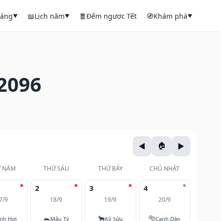
háng
📖
Lịch năm
🧧
Đếm ngược Tết
🧭
Khám phá
▼
▼
▼
2096
 NĂM
THỨ SÁU
THỨ BẢY
CHỦ NHẬT
2
3
4
7/9
18/9
19/9
20/9
🐀
🐂
🐅
nh Hợi
Mậu Tý
Kỷ Sửu
Canh Dần