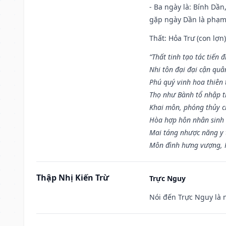
- Ba ngày là: Bính Dầ
gặp ngày Dần là phạ
Thất: Hỏa Trư (con lợn)
“Thất tinh tạo tác tiến 
Nhi tôn đại đại cận quâ
Phú quý vinh hoa thiên 
Thọ như Bành tổ nhập t
Khai môn, phóng thủy ch
Hòa hợp hôn nhân sinh 
Mai táng nhược năng y 
Môn đình hưng vượng, P
Thập Nhị Kiến Trừ
Trực Nguy
Nói đến Trực Nguy là 