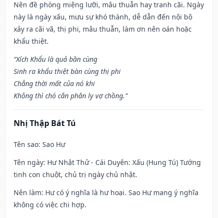
Nên đề phòng miệng lưỡi, mâu thuẫn hay tranh cãi. Ngày
này là ngày xấu, mưu sự khó thành, dễ dẫn đến nội bộ
xảy ra cãi vã, thị phi, mâu thuẫn, làm ơn nên oán hoặc
khẩu thiệt.
“Xích Khẩu là quả bần cùng
Sinh ra khẩu thiệt bàn cùng thị phi
Chẳng thời mất của nó khi
Không thì chó cắn phân ly vợ chồng.”
Nhị Thập Bát Tú
Tên sao
: Sao Hư
Tên ngày
: Hư Nhật Thử - Cái Duyên: Xấu (Hung Tú) Tướng
tinh con chuột, chủ trị ngày chủ nhật.
Nên làm
: Hư có ý nghĩa là hư hoại. Sao Hư mang ý nghĩa
không có việc chi hợp.