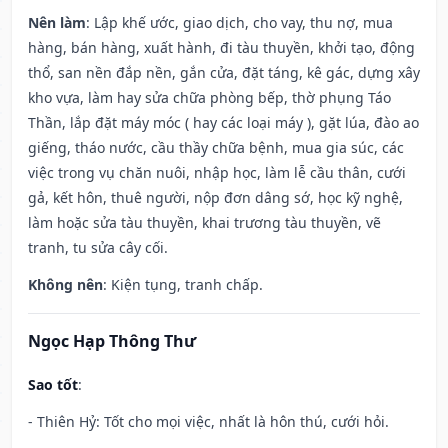
Nên làm
: Lập khế ước, giao dịch, cho vay, thu nợ, mua
hàng, bán hàng, xuất hành, đi tàu thuyền, khởi tạo, động
thổ, san nền đắp nền, gắn cửa, đặt táng, kê gác, dựng xây
kho vựa, làm hay sửa chữa phòng bếp, thờ phụng Táo
Thần, lắp đặt máy móc ( hay các loại máy ), gặt lúa, đào ao
giếng, tháo nước, cầu thầy chữa bệnh, mua gia súc, các
việc trong vụ chăn nuôi, nhập học, làm lễ cầu thân, cưới
gả, kết hôn, thuê người, nộp đơn dâng sớ, học kỹ nghệ,
làm hoặc sửa tàu thuyền, khai trương tàu thuyền, vẽ
tranh, tu sửa cây cối.
Không nên
: Kiện tụng, tranh chấp.
Ngọc Hạp Thông Thư
Sao tốt
:
- Thiên Hỷ: Tốt cho mọi việc, nhất là hôn thú, cưới hỏi.