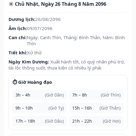
☀️ Chủ Nhật, Ngày 26 Tháng 8 Năm 2096
Dương lịch:
26/08/2096
Âm lịch:
09/07/2096
Can chi:
Ngày: Canh Thìn, Tháng: Bính Thân, Năm: Bính
Thìn
Tiết khí:
Xử thử
Ngày Kim Dương:
Xuất hành tốt, có quý nhân phù trợ,
tài lộc thông suốt, thưa kiện có nhiều lý phải
⏱️ Giờ Hoàng đạo
3h – 4h
(Giờ Dần)
7h – 8h
(Giờ Thìn)
9h – 10h
(Giờ Tỵ)
15h – 16h
(Giờ Thân)
17h – 18h
(Giờ Dậu)
21h – 22h
(Giờ Hợi)