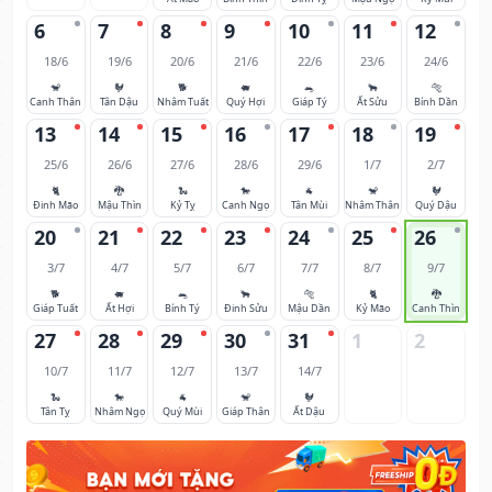
6
7
8
9
10
11
12
18/6
19/6
20/6
21/6
22/6
23/6
24/6
🐒
🐓
🐕
🐖
🐀
🐂
🐅
Canh Thân
Tân Dậu
Nhâm Tuất
Quý Hợi
Giáp Tý
Ất Sửu
Bính Dần
13
14
15
16
17
18
19
25/6
26/6
27/6
28/6
29/6
1/7
2/7
🐈
🐉
🐍
🐎
🐐
🐒
🐓
Đinh Mão
Mậu Thìn
Kỷ Tỵ
Canh Ngọ
Tân Mùi
Nhâm Thân
Quý Dậu
20
21
22
23
24
25
26
3/7
4/7
5/7
6/7
7/7
8/7
9/7
🐕
🐖
🐀
🐂
🐅
🐈
🐉
Giáp Tuất
Ất Hợi
Bính Tý
Đinh Sửu
Mậu Dần
Kỷ Mão
Canh Thìn
27
28
29
30
31
1
2
10/7
11/7
12/7
13/7
14/7
🐍
🐎
🐐
🐒
🐓
Tân Tỵ
Nhâm Ngọ
Quý Mùi
Giáp Thân
Ất Dậu