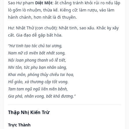
Sao Hư phạm
Diệt Một
: ắt chẳng tránh khỏi rủi ro nếu lập
lò gốm lò nhuộm, thừa kế. Kiêng cữ: làm rượu, vào làm
hành chánh, hơn nhất là đi thuyền.
Hư: Nhật Thử (con chuột): Nhật tinh, sao xấu. Khắc kỵ xây
cất. Gia đạo dễ gặp bất hòa.
“Hư tinh tạo tác chủ tai ương,
Nam nữ cô miên bất nhất song,
Nội loạn phong thanh vô lễ tiết,
Nhi tôn, tức phụ bạn nhân sàng,
Khai môn, phóng thủy chiêu tai họa,
Hổ giảo, xà thương cập tốt vong.
Tam tam ngũ ngũ liên niên bệnh,
Gia phá, nhân vong, bất khả đương.”
Thập Nhị Kiến Trừ
Trực Thành