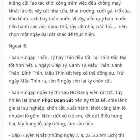
Kiêng cữ
: Tạo tác khởi công trăm việc đều không may.
Nhất là việc xây cất nhà cửa, khai trương, cưới gả, trổ cửa,
đào kênh rạch hay tháo nước. Vì vậy, nếu quý bạn muốn
tiến hành các việc động thổ, xây cất nhà, cưới hỏi,... nên
chọn một ngày đại cát khác để thực hiện.
Ngoại lệ
:
- Sao Hư gặp Thân, Tý hay Thìn đều tốt. Tại Thìn Đắc Địa
tốt hơn hết. 6 ngày: Giáp Tý, Canh Tý, Mậu Thân, Canh
Thân, Bính Thìn, Mậu Thìn rất hợp có thể động sự. Trừ
ngày Mậu Thìn ra, còn 5 ngày còn lại kỵ chôn cất.
- Sao Hư gặp ngày Tý thì Sao Hư Đăng Viên rất tốt. Tuy
nhiên lại phạm
Phục Đoạn Sát
nên Kỵ thừa kế, chia lãnh
gia tài sự nghiệp, chôn cất, xuất hành, khởi công làm lò
nhuộm lò gốm. Nên: dứt vú trẻ em, kết dứt điều hung
hại, lấp hang lỗ, xây tường, làm cầu tiêu.
- Gặp Huyền Nhật (những ngày 7, 8, 22, 23 Âm Lịch) thì