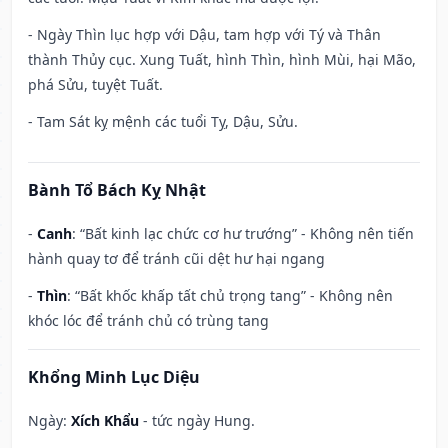
- Ngày Thìn lục hợp với Dậu, tam hợp với Tý và Thân
thành Thủy cục. Xung Tuất, hình Thìn, hình Mùi, hại Mão,
phá Sửu, tuyệt Tuất.
- Tam Sát kỵ mệnh các tuổi Tỵ, Dậu, Sửu.
Bành Tổ Bách Kỵ Nhật
-
Canh
: “Bất kinh lạc chức cơ hư trướng” - Không nên tiến
hành quay tơ để tránh cũi dệt hư hại ngang
-
Thìn
: “Bất khốc khấp tất chủ trọng tang” - Không nên
khóc lóc để tránh chủ có trùng tang
Khổng Minh Lục Diệu
Ngày:
Xích Khẩu
- tức ngày Hung.