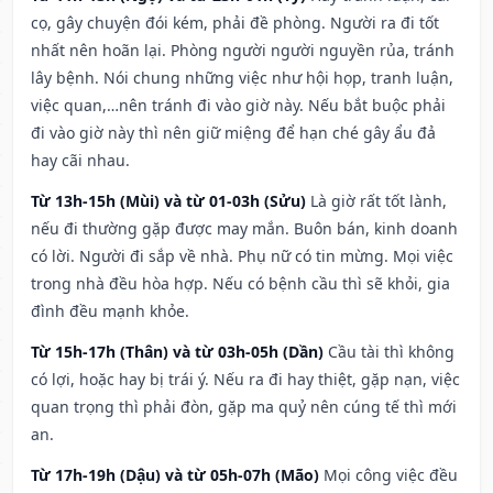
cọ, gây chuyện đói kém, phải đề phòng. Người ra đi tốt
nhất nên hoãn lại. Phòng người người nguyền rủa, tránh
lây bệnh. Nói chung những việc như hội họp, tranh luận,
việc quan,…nên tránh đi vào giờ này. Nếu bắt buộc phải
đi vào giờ này thì nên giữ miệng để hạn ché gây ẩu đả
hay cãi nhau.
Từ 13h-15h (Mùi) và từ 01-03h (Sửu)
Là giờ rất tốt lành,
nếu đi thường gặp được may mắn. Buôn bán, kinh doanh
có lời. Người đi sắp về nhà. Phụ nữ có tin mừng. Mọi việc
trong nhà đều hòa hợp. Nếu có bệnh cầu thì sẽ khỏi, gia
đình đều mạnh khỏe.
Từ 15h-17h (Thân) và từ 03h-05h (Dần)
Cầu tài thì không
có lợi, hoặc hay bị trái ý. Nếu ra đi hay thiệt, gặp nạn, việc
quan trọng thì phải đòn, gặp ma quỷ nên cúng tế thì mới
an.
Từ 17h-19h (Dậu) và từ 05h-07h (Mão)
Mọi công việc đều