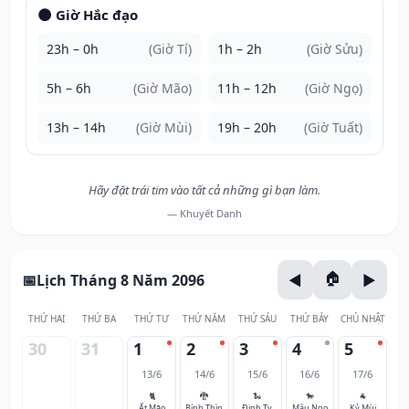
🌑 Giờ Hắc đạo
23h – 0h
(Giờ Tí)
1h – 2h
(Giờ Sửu)
5h – 6h
(Giờ Mão)
11h – 12h
(Giờ Ngọ)
13h – 14h
(Giờ Mùi)
19h – 20h
(Giờ Tuất)
Hãy đặt trái tim vào tất cả những gì bạn làm.
— Khuyết Danh
Lịch Tháng 8 Năm 2096
THỨ HAI
THỨ BA
THỨ TƯ
THỨ NĂM
THỨ SÁU
THỨ BẢY
CHỦ NHẬT
30
31
1
2
3
4
5
13/6
14/6
15/6
16/6
17/6
🐈
🐉
🐍
🐎
🐐
Ất Mão
Bính Thìn
Đinh Tỵ
Mậu Ngọ
Kỷ Mùi