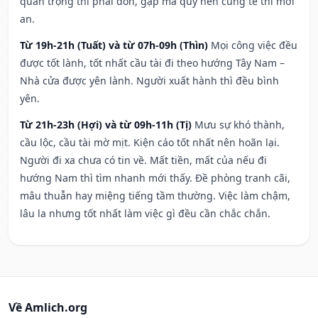
quan trọng thì phải đòn, gặp ma quỷ nên cúng tế thì mới
an.
Từ 19h-21h (Tuất) và từ 07h-09h (Thìn)
Mọi công việc đều
được tốt lành, tốt nhất cầu tài đi theo hướng Tây Nam –
Nhà cửa được yên lành. Người xuất hành thì đều bình
yên.
Từ 21h-23h (Hợi) và từ 09h-11h (Tị)
Mưu sự khó thành,
cầu lộc, cầu tài mờ mịt. Kiện cáo tốt nhất nên hoãn lại.
Người đi xa chưa có tin về. Mất tiền, mất của nếu đi
hướng Nam thì tìm nhanh mới thấy. Đề phòng tranh cãi,
mâu thuẫn hay miệng tiếng tầm thường. Việc làm chậm,
lâu la nhưng tốt nhất làm việc gì đều cần chắc chắn.
Về Amlich.org