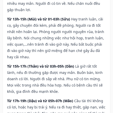
nhiều may mắn. Người đi có tin về. Nếu chăn nuôi đều
gặp thuận lợi.
Từ 13h-15h (Mùi) và từ 01-03h (Sửu)
Hay tranh luận, cãi
cọ, gây chuyện đói kém, phải đề phòng. Người ra đi tốt
nhất nên hoãn lại. Phòng người người nguyền rủa, tránh
lây bệnh. Nói chung những việc như hội họp, tranh luận,
việc quan,…nên tránh đi vào giờ này. Nếu bắt buộc phải
đi vào giờ này thì nên giữ miệng để hạn ché gây ẩu đả
hay cãi nhau.
Từ 15h-17h (Thân) và từ 03h-05h (Dần)
Là giờ rất tốt
lành, nếu đi thường gặp được may mắn. Buôn bán, kinh
doanh có lời. Người đi sắp về nhà. Phụ nữ có tin mừng.
Mọi việc trong nhà đều hòa hợp. Nếu có bệnh cầu thì sẽ
khỏi, gia đình đều mạnh khỏe.
Từ 17h-19h (Dậu) và từ 05h-07h (Mão)
Cầu tài thì không
có lợi, hoặc hay bị trái ý. Nếu ra đi hay thiệt, gặp nạn, việc