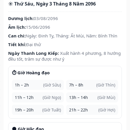
☀️ Thứ Sáu, Ngày 3 Tháng 8 Năm 2096
Dương lịch:
03/08/2096
Âm lịch:
15/06/2096
Can chi:
Ngày: Đinh Tỵ, Tháng: Ất Mùi, Năm: Bính Thìn
Tiết khí:
Đại thử
Ngày Thanh Long Kiếp:
Xuất hành 4 phương, 8 hướng
đều tốt, trăm sự được như ý
⏱️ Giờ Hoàng đạo
1h – 2h
(Giờ Sửu)
7h – 8h
(Giờ Thìn)
11h – 12h
(Giờ Ngọ)
13h – 14h
(Giờ Mùi)
19h – 20h
(Giờ Tuất)
21h – 22h
(Giờ Hợi)
🌑 Giờ Hắc đạo