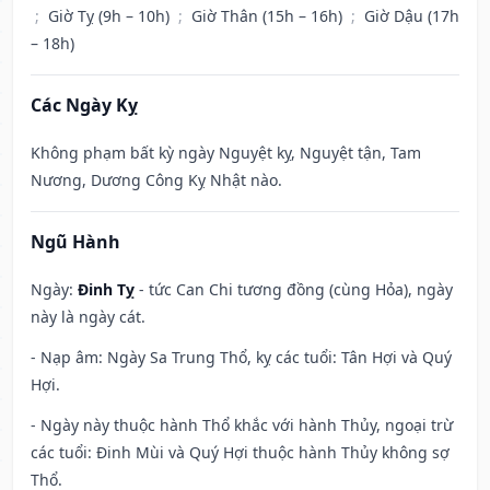
;
Giờ Tỵ (9h – 10h)
;
Giờ Thân (15h – 16h)
;
Giờ Dậu (17h
– 18h)
Các Ngày Kỵ
Không phạm bất kỳ ngày Nguyệt kỵ, Nguyệt tận, Tam
Nương, Dương Công Kỵ Nhật nào.
Ngũ Hành
Ngày:
Đinh Tỵ
- tức Can Chi tương đồng (cùng Hỏa), ngày
này là ngày cát.
- Nạp âm: Ngày Sa Trung Thổ, kỵ các tuổi: Tân Hợi và Quý
Hợi.
- Ngày này thuộc hành Thổ khắc với hành Thủy, ngoại trừ
các tuổi: Đinh Mùi và Quý Hợi thuộc hành Thủy không sợ
Thổ.