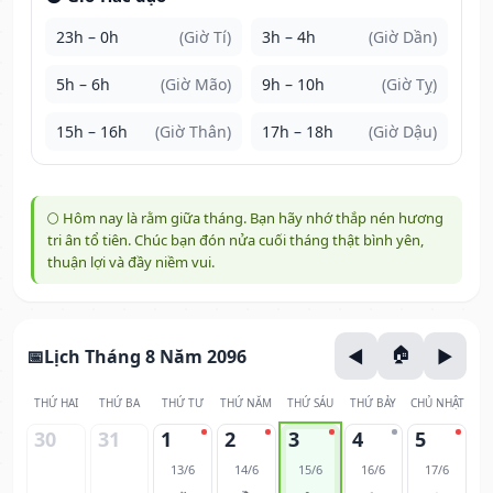
23h – 0h
(Giờ Tí)
3h – 4h
(Giờ Dần)
5h – 6h
(Giờ Mão)
9h – 10h
(Giờ Tỵ)
15h – 16h
(Giờ Thân)
17h – 18h
(Giờ Dậu)
🌕 Hôm nay là rằm giữa tháng. Bạn hãy nhớ thắp nén hương
tri ân tổ tiên. Chúc bạn đón nửa cuối tháng thật bình yên,
thuận lợi và đầy niềm vui.
Lịch Tháng 8 Năm 2096
THỨ HAI
THỨ BA
THỨ TƯ
THỨ NĂM
THỨ SÁU
THỨ BẢY
CHỦ NHẬT
30
31
1
2
3
4
5
13/6
14/6
15/6
16/6
17/6