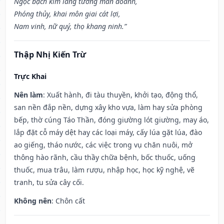
Ngọc bạch kim lang tương mãn doanh,
Phóng thủy, khai môn giai cát lợi,
Nam vinh, nữ quý, thọ khang ninh.”
Thập Nhị Kiến Trừ
Trực Khai
Nên làm
: Xuất hành, đi tàu thuyền, khởi tạo, động thổ,
san nền đắp nền, dựng xây kho vựa, làm hay sửa phòng
bếp, thờ cúng Táo Thần, đóng giường lót giường, may áo,
lắp đặt cỗ máy dệt hay các loại máy, cấy lúa gặt lúa, đào
ao giếng, tháo nước, các việc trong vụ chăn nuôi, mở
thông hào rãnh, cầu thầy chữa bệnh, bốc thuốc, uống
thuốc, mua trâu, làm rượu, nhập học, học kỹ nghệ, vẽ
tranh, tu sửa cây cối.
Không nên
: Chôn cất