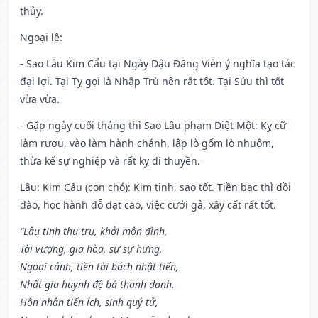
thủy.
Ngoại lệ
:
- Sao Lâu Kim Cẩu tại Ngày Dậu Đăng Viên ý nghĩa tạo tác
đại lợi. Tại Tỵ gọi là Nhập Trù nên rất tốt. Tại Sửu thì tốt
vừa vừa.
- Gặp ngày cuối tháng thì Sao Lâu phạm Diệt Một: Kỵ cữ
làm rượu, vào làm hành chánh, lập lò gốm lò nhuộm,
thừa kế sự nghiệp và rất kỵ đi thuyền.
Lâu: Kim Cẩu (con chó): Kim tinh, sao tốt. Tiền bạc thì dồi
dào, học hành đỗ đạt cao, việc cưới gả, xây cất rất tốt.
“Lâu tinh thụ trụ, khởi môn đình,
Tài vượng, gia hòa, sự sự hưng,
Ngoại cảnh, tiền tài bách nhật tiến,
Nhất gia huynh đệ bá thanh danh.
Hôn nhân tiến ích, sinh quý tử,