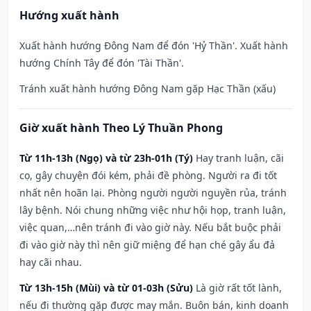
Hướng xuất hành
Xuất hành hướng Đông Nam để đón 'Hỷ Thần'. Xuất hành
hướng Chính Tây để đón 'Tài Thần'.
Tránh xuất hành hướng Đông Nam gặp Hạc Thần (xấu)
Giờ xuất hành Theo Lý Thuần Phong
Từ 11h-13h (Ngọ) và từ 23h-01h (Tý)
Hay tranh luận, cãi
cọ, gây chuyện đói kém, phải đề phòng. Người ra đi tốt
nhất nên hoãn lại. Phòng người người nguyền rủa, tránh
lây bệnh. Nói chung những việc như hội họp, tranh luận,
việc quan,…nên tránh đi vào giờ này. Nếu bắt buộc phải
đi vào giờ này thì nên giữ miệng để hạn ché gây ẩu đả
hay cãi nhau.
Từ 13h-15h (Mùi) và từ 01-03h (Sửu)
Là giờ rất tốt lành,
nếu đi thường gặp được may mắn. Buôn bán, kinh doanh