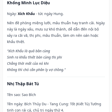
Khổng Minh Lục Diệu
Ngày:
Xích Khẩu
- tức ngày Hung.
Nên đề phòng miệng lưỡi, mâu thuẫn hay tranh cãi. Ngày
này là ngày xấu, mưu sự khó thành, dễ dẫn đến nội bộ
xảy ra cãi vã, thị phi, mâu thuẫn, làm ơn nên oán hoặc
khẩu thiệt.
“Xích Khẩu là quả bần cùng
Sinh ra khẩu thiệt bàn cùng thị phi
Chẳng thời mất của nó khi
Không thì chó cắn phân ly vợ chồng.”
Nhị Thập Bát Tú
Tên sao
: Sao Bích
Tên ngày
: Bích Thủy Du - Tang Cung: Tốt (Kiết Tú) Tướng
tinh con rái cá, chủ trị ngày thứ 4.