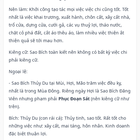
Nên làm
: Khởi công tạo tác mọi việc việc chi cũng tốt. Tốt
nhất là việc khai trương, xuất hành, chôn cất, xây cất nhà,
trổ cửa, dựng cửa, cưới gả, các vụ thuỷ lợi, tháo nước,
chặt cỏ phá đất, cắt áo thêu áo, làm nhiều việc thiện ắt
thiện quả sẽ tới mau hơn.
Kiêng cữ
: Sao Bích toàn kiết nên không có bất kỳ việc chi
phải kiêng cữ.
Ngoại lệ
:
- Sao Bích Thủy Du tại Mùi, Hợi, Mão trăm việc đều kỵ,
nhất là trong Mùa Đông. Riêng ngày Hợi là Sao Bích Đăng
Viên nhưng phạm phải
Phục Đoạn Sát
(nên kiêng cữ như
trên).
Bích: Thủy Du (con rái cá): Thủy tinh, sao tốt. Rất tốt cho
những việc như: xây cất, mai táng, hôn nhân. Kinh doanh
đặc biệt thuận lợi.