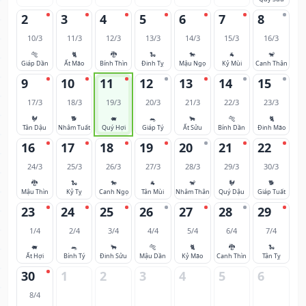
2
3
4
5
6
7
8
10/3
11/3
12/3
13/3
14/3
15/3
16/3
🐅
🐈
🐉
🐍
🐎
🐐
🐒
Giáp Dần
Ất Mão
Bính Thìn
Đinh Tỵ
Mậu Ngọ
Kỷ Mùi
Canh Thân
9
10
11
12
13
14
15
17/3
18/3
19/3
20/3
21/3
22/3
23/3
🐓
🐕
🐖
🐀
🐂
🐅
🐈
Tân Dậu
Nhâm Tuất
Quý Hợi
Giáp Tý
Ất Sửu
Bính Dần
Đinh Mão
16
17
18
19
20
21
22
24/3
25/3
26/3
27/3
28/3
29/3
30/3
🐉
🐍
🐎
🐐
🐒
🐓
🐕
Mậu Thìn
Kỷ Tỵ
Canh Ngọ
Tân Mùi
Nhâm Thân
Quý Dậu
Giáp Tuất
23
24
25
26
27
28
29
1/4
2/4
3/4
4/4
5/4
6/4
7/4
🐖
🐀
🐂
🐅
🐈
🐉
🐍
Ất Hợi
Bính Tý
Đinh Sửu
Mậu Dần
Kỷ Mão
Canh Thìn
Tân Tỵ
30
1
2
3
4
5
6
8/4