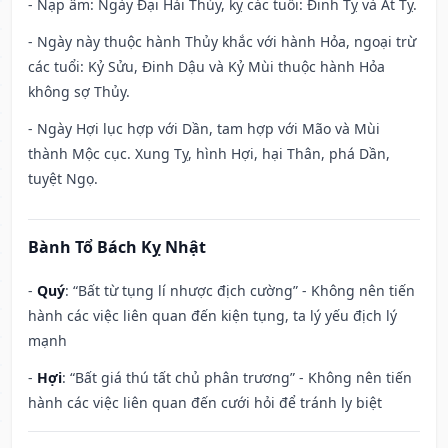
- Nạp âm: Ngày Đại Hải Thủy, kỵ các tuổi: Đinh Tỵ và Ất Tỵ.
- Ngày này thuộc hành Thủy khắc với hành Hỏa, ngoại trừ
các tuổi: Kỷ Sửu, Đinh Dậu và Kỷ Mùi thuộc hành Hỏa
không sợ Thủy.
- Ngày Hợi lục hợp với Dần, tam hợp với Mão và Mùi
thành Mộc cục. Xung Tỵ, hình Hợi, hại Thân, phá Dần,
tuyệt Ngọ.
Bành Tổ Bách Kỵ Nhật
-
Quý
: “Bất từ tụng lí nhược địch cường” - Không nên tiến
hành các việc liên quan đến kiện tụng, ta lý yếu địch lý
mạnh
-
Hợi
: “Bất giá thú tất chủ phân trương” - Không nên tiến
hành các việc liên quan đến cưới hỏi để tránh ly biệt