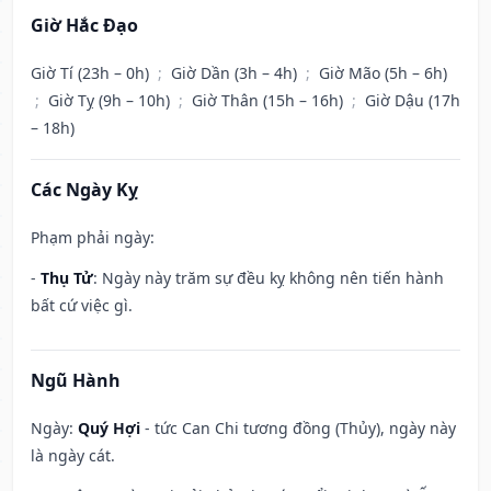
Giờ Hắc Đạo
Giờ Tí (23h – 0h)
;
Giờ Dần (3h – 4h)
;
Giờ Mão (5h – 6h)
;
Giờ Tỵ (9h – 10h)
;
Giờ Thân (15h – 16h)
;
Giờ Dậu (17h
– 18h)
Các Ngày Kỵ
Phạm phải ngày:
-
Thụ Tử
: Ngày này trăm sự đều kỵ không nên tiến hành
bất cứ việc gì.
Ngũ Hành
Ngày:
Quý Hợi
- tức Can Chi tương đồng (Thủy), ngày này
là ngày cát.