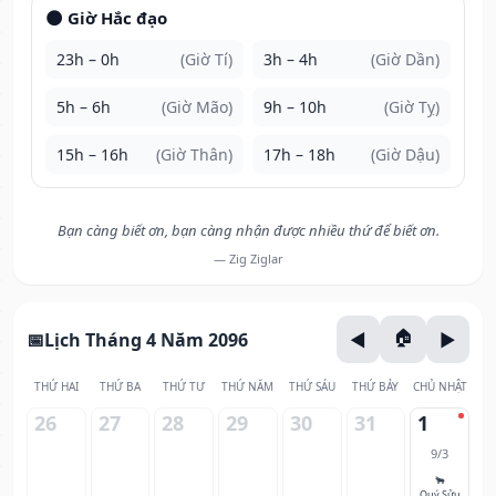
🌑 Giờ Hắc đạo
23h – 0h
(Giờ Tí)
3h – 4h
(Giờ Dần)
5h – 6h
(Giờ Mão)
9h – 10h
(Giờ Tỵ)
15h – 16h
(Giờ Thân)
17h – 18h
(Giờ Dậu)
Bạn càng biết ơn, bạn càng nhận được nhiều thứ để biết ơn.
— Zig Ziglar
Lịch Tháng 4 Năm 2096
THỨ HAI
THỨ BA
THỨ TƯ
THỨ NĂM
THỨ SÁU
THỨ BẢY
CHỦ NHẬT
26
27
28
29
30
31
1
9/3
🐂
Quý Sửu