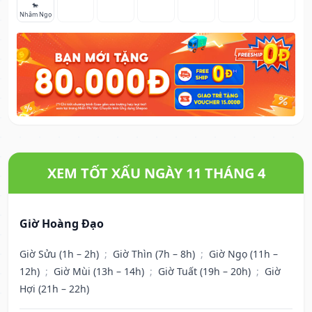
🐎
Nhâm Ngọ
XEM TỐT XẤU NGÀY 11 THÁNG 4
Giờ Hoàng Đạo
Giờ Sửu (1h – 2h)
;
Giờ Thìn (7h – 8h)
;
Giờ Ngọ (11h –
12h)
;
Giờ Mùi (13h – 14h)
;
Giờ Tuất (19h – 20h)
;
Giờ
Hợi (21h – 22h)