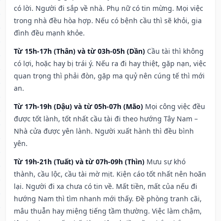
có lời. Người đi sắp về nhà. Phụ nữ có tin mừng. Mọi việc
trong nhà đều hòa hợp. Nếu có bệnh cầu thì sẽ khỏi, gia
đình đều mạnh khỏe.
Từ 15h-17h (Thân) và từ 03h-05h (Dần)
Cầu tài thì không
có lợi, hoặc hay bị trái ý. Nếu ra đi hay thiệt, gặp nạn, việc
quan trọng thì phải đòn, gặp ma quỷ nên cúng tế thì mới
an.
Từ 17h-19h (Dậu) và từ 05h-07h (Mão)
Mọi công việc đều
được tốt lành, tốt nhất cầu tài đi theo hướng Tây Nam –
Nhà cửa được yên lành. Người xuất hành thì đều bình
yên.
Từ 19h-21h (Tuất) và từ 07h-09h (Thìn)
Mưu sự khó
thành, cầu lộc, cầu tài mờ mịt. Kiện cáo tốt nhất nên hoãn
lại. Người đi xa chưa có tin về. Mất tiền, mất của nếu đi
hướng Nam thì tìm nhanh mới thấy. Đề phòng tranh cãi,
mâu thuẫn hay miệng tiếng tầm thường. Việc làm chậm,