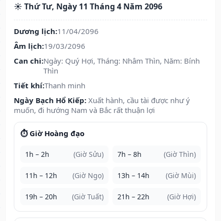
☀️ Thứ Tư, Ngày 11 Tháng 4 Năm 2096
Dương lịch:
11/04/2096
Âm lịch:
19/03/2096
Can chi:
Ngày: Quý Hợi, Tháng: Nhâm Thìn, Năm: Bính
Thìn
Tiết khí:
Thanh minh
Ngày Bạch Hổ Kiếp:
Xuất hành, cầu tài được như ý
muốn, đi hướng Nam và Bắc rất thuận lợi
⏱️ Giờ Hoàng đạo
1h – 2h
(Giờ Sửu)
7h – 8h
(Giờ Thìn)
11h – 12h
(Giờ Ngọ)
13h – 14h
(Giờ Mùi)
19h – 20h
(Giờ Tuất)
21h – 22h
(Giờ Hợi)