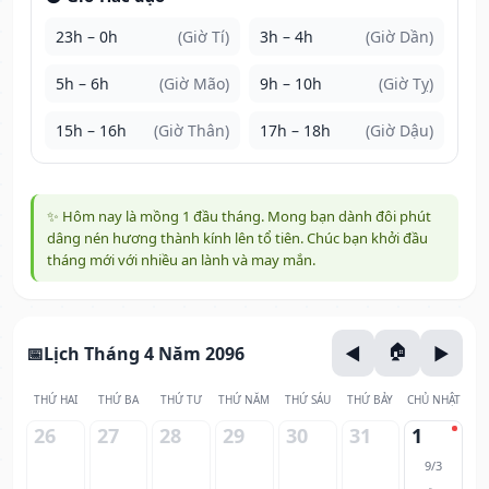
23h – 0h
(Giờ Tí)
3h – 4h
(Giờ Dần)
5h – 6h
(Giờ Mão)
9h – 10h
(Giờ Tỵ)
15h – 16h
(Giờ Thân)
17h – 18h
(Giờ Dậu)
✨ Hôm nay là mồng 1 đầu tháng. Mong bạn dành đôi phút
dâng nén hương thành kính lên tổ tiên. Chúc bạn khởi đầu
tháng mới với nhiều an lành và may mắn.
Lịch Tháng 4 Năm 2096
THỨ HAI
THỨ BA
THỨ TƯ
THỨ NĂM
THỨ SÁU
THỨ BẢY
CHỦ NHẬT
26
27
28
29
30
31
1
9/3