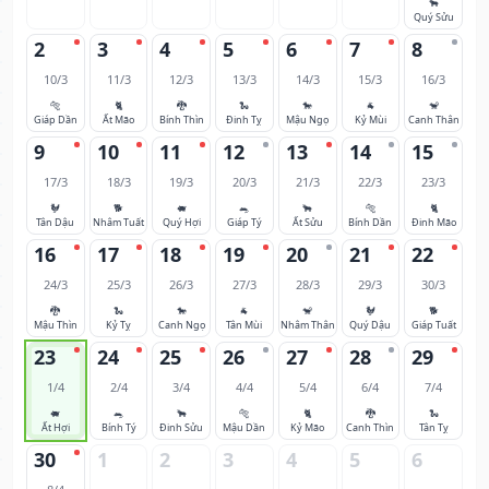
🐂
Quý Sửu
2
3
4
5
6
7
8
10/3
11/3
12/3
13/3
14/3
15/3
16/3
🐅
🐈
🐉
🐍
🐎
🐐
🐒
Giáp Dần
Ất Mão
Bính Thìn
Đinh Tỵ
Mậu Ngọ
Kỷ Mùi
Canh Thân
9
10
11
12
13
14
15
17/3
18/3
19/3
20/3
21/3
22/3
23/3
🐓
🐕
🐖
🐀
🐂
🐅
🐈
Tân Dậu
Nhâm Tuất
Quý Hợi
Giáp Tý
Ất Sửu
Bính Dần
Đinh Mão
16
17
18
19
20
21
22
24/3
25/3
26/3
27/3
28/3
29/3
30/3
🐉
🐍
🐎
🐐
🐒
🐓
🐕
Mậu Thìn
Kỷ Tỵ
Canh Ngọ
Tân Mùi
Nhâm Thân
Quý Dậu
Giáp Tuất
23
24
25
26
27
28
29
1/4
2/4
3/4
4/4
5/4
6/4
7/4
🐖
🐀
🐂
🐅
🐈
🐉
🐍
Ất Hợi
Bính Tý
Đinh Sửu
Mậu Dần
Kỷ Mão
Canh Thìn
Tân Tỵ
30
1
2
3
4
5
6