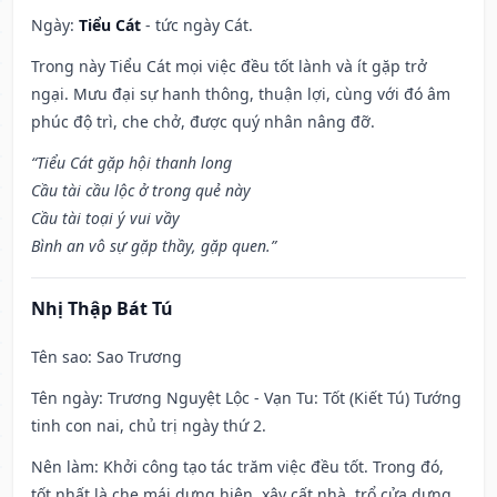
Ngày:
Tiểu Cát
- tức ngày Cát.
Trong này Tiểu Cát mọi việc đều tốt lành và ít gặp trở
ngại. Mưu đại sự hanh thông, thuận lợi, cùng với đó âm
phúc độ trì, che chở, được quý nhân nâng đỡ.
“Tiểu Cát gặp hội thanh long
Cầu tài cầu lộc ở trong quẻ này
Cầu tài toại ý vui vầy
Bình an vô sự gặp thầy, gặp quen.”
Nhị Thập Bát Tú
Tên sao
: Sao Trương
Tên ngày
: Trương Nguyệt Lộc - Vạn Tu: Tốt (Kiết Tú) Tướng
tinh con nai, chủ trị ngày thứ 2.
Nên làm
: Khởi công tạo tác trăm việc đều tốt. Trong đó,
tốt nhất là che mái dựng hiên, xây cất nhà, trổ cửa dựng