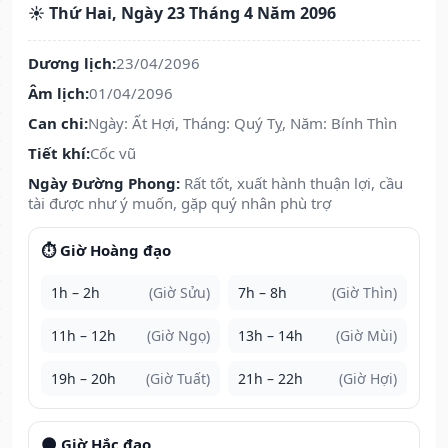
☀️ Thứ Hai, Ngày 23 Tháng 4 Năm 2096
Dương lịch:
23/04/2096
Âm lịch:
01/04/2096
Can chi:
Ngày: Ất Hợi, Tháng: Quý Tỵ, Năm: Bính Thìn
Tiết khí:
Cốc vũ
Ngày Đường Phong:
Rất tốt, xuất hành thuận lợi, cầu
tài được như ý muốn, gặp quý nhân phù trợ
⏱️ Giờ Hoàng đạo
1h – 2h
(Giờ Sửu)
7h – 8h
(Giờ Thìn)
11h – 12h
(Giờ Ngọ)
13h – 14h
(Giờ Mùi)
19h – 20h
(Giờ Tuất)
21h – 22h
(Giờ Hợi)
🌑 Giờ Hắc đạo