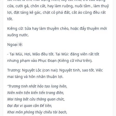
cửa, cưới gả, chôn cất, hay làm ruộng, nuôi tằm , làm thuỷ
lợi, đặt táng kê gác, chặt cỏ phá đất, cắt áo cũng đều rất
tốt.
Kiêng cữ
: Sửa hay làm thuyền chèo, hoặc đẩy thuyền mới
xuống nước.
Ngoại lệ
:
- Tại Mùi, Hợi, Mão đều tốt. Tại Mùi: đăng viên rất tốt
nhưng phạm vào Phục Đoạn (Kiêng cữ như trên).
Trương: Nguyệt Lộc (con nai): Nguyệt tinh, sao tốt. Việc
mai táng và hôn nhân thuận lợi.
“Trương tinh nhật hảo tạo long hiên,
Niên niên tiện kiến tiến trang điền,
Mai táng bất cửu thăng quan chức,
Đại đại vi quan cận Đế tiền,
Khai môn phóng thủy chiêu tài bạch,