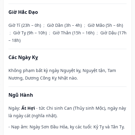
Giờ Hắc Đạo
Giờ Tí (23h – 0h)
;
Giờ Dần (3h – 4h)
;
Giờ Mão (5h – 6h)
;
Giờ Tỵ (9h – 10h)
;
Giờ Thân (15h – 16h)
;
Giờ Dậu (17h
– 18h)
Các Ngày Kỵ
Không phạm bất kỳ ngày Nguyệt kỵ, Nguyệt tận, Tam
Nương, Dương Công Kỵ Nhật nào.
Ngũ Hành
Ngày:
Ất Hợi
- tức Chi sinh Can (Thủy sinh Mộc), ngày này
là ngày cát (nghĩa nhật).
- Nạp âm: Ngày Sơn Đầu Hỏa, kỵ các tuổi: Kỷ Tỵ và Tân Tỵ.