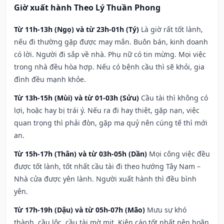
Giờ xuất hành Theo Lý Thuần Phong
Từ 11h-13h (Ngọ) và từ 23h-01h (Tý)
Là giờ rất tốt lành,
nếu đi thường gặp được may mắn. Buôn bán, kinh doanh
có lời. Người đi sắp về nhà. Phụ nữ có tin mừng. Mọi việc
trong nhà đều hòa hợp. Nếu có bệnh cầu thì sẽ khỏi, gia
đình đều mạnh khỏe.
Từ 13h-15h (Mùi) và từ 01-03h (Sửu)
Cầu tài thì không có
lợi, hoặc hay bị trái ý. Nếu ra đi hay thiệt, gặp nạn, việc
quan trọng thì phải đòn, gặp ma quỷ nên cúng tế thì mới
an.
Từ 15h-17h (Thân) và từ 03h-05h (Dần)
Mọi công việc đều
được tốt lành, tốt nhất cầu tài đi theo hướng Tây Nam –
Nhà cửa được yên lành. Người xuất hành thì đều bình
yên.
Từ 17h-19h (Dậu) và từ 05h-07h (Mão)
Mưu sự khó
thành, cầu lộc, cầu tài mờ mịt. Kiện cáo tốt nhất nên hoãn