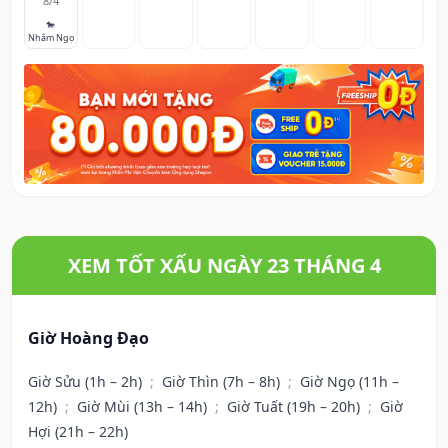
8/4
🐎
Nhâm Ngọ
XEM TỐT XẤU NGÀY 23 THÁNG 4
Giờ Hoàng Đạo
Giờ Sửu (1h – 2h)
;
Giờ Thìn (7h – 8h)
;
Giờ Ngọ (11h –
12h)
;
Giờ Mùi (13h – 14h)
;
Giờ Tuất (19h – 20h)
;
Giờ
Hợi (21h – 22h)