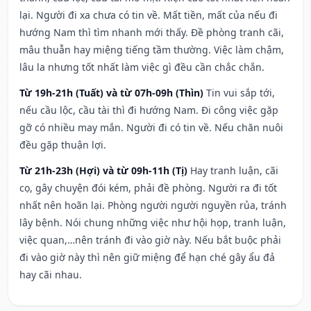
lại. Người đi xa chưa có tin về. Mất tiền, mất của nếu đi
hướng Nam thì tìm nhanh mới thấy. Đề phòng tranh cãi,
mâu thuẫn hay miệng tiếng tầm thường. Việc làm chậm,
lâu la nhưng tốt nhất làm việc gì đều cần chắc chắn.
Từ 19h-21h (Tuất) và từ 07h-09h (Thìn)
Tin vui sắp tới,
nếu cầu lộc, cầu tài thì đi hướng Nam. Đi công việc gặp
gỡ có nhiều may mắn. Người đi có tin về. Nếu chăn nuôi
đều gặp thuận lợi.
Từ 21h-23h (Hợi) và từ 09h-11h (Tị)
Hay tranh luận, cãi
cọ, gây chuyện đói kém, phải đề phòng. Người ra đi tốt
nhất nên hoãn lại. Phòng người người nguyền rủa, tránh
lây bệnh. Nói chung những việc như hội họp, tranh luận,
việc quan,…nên tránh đi vào giờ này. Nếu bắt buộc phải
đi vào giờ này thì nên giữ miệng để hạn ché gây ẩu đả
hay cãi nhau.