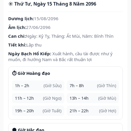
☀️ Thứ Tư, Ngày 15 Tháng 8 Năm 2096
Dương lịch:
15/08/2096
Âm lịch:
27/06/2096
Can chi:
Ngày: Kỷ Tỵ, Tháng: Ất Mùi, Năm: Bính Thìn
Tiết khí:
Lập thu
Ngày Bạch Hổ Kiếp:
Xuất hành, cầu tài được như ý
muốn, đi hướng Nam và Bắc rất thuận lợi
⏱️ Giờ Hoàng đạo
1h – 2h
(Giờ Sửu)
7h – 8h
(Giờ Thìn)
11h – 12h
(Giờ Ngọ)
13h – 14h
(Giờ Mùi)
19h – 20h
(Giờ Tuất)
21h – 22h
(Giờ Hợi)
🌑 Giờ Hắc đạo