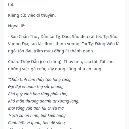
tốt.
Kiêng cữ
: Việc đi thuyền.
Ngoại lệ
:
- Sao Chẩn Thủy Dẫn tại Tỵ, Dậu, Sửu đều rất tốt. Tại Sửu:
Vượng Địa, tạo tác được thịnh vượng. Tại Tỵ: Đăng Viên là
ngôi tôn đại, trăm mưu động ắt thành danh.
Chẩn: Thủy Dẫn (con trùng): Thủy tinh, sao tốt. Tốt cho
những việc gả cưới, xây dựng cũng như an táng.
“Chẩn tinh lâm thủy tạo long cung,
Đại đại vi quan thụ sắc phong,
Phú quý vinh hoa tăng phúc thọ,
Khố mãn thương doanh tự xương long.
Mai táng văn tinh lai chiếu trợ,
Trạch xá an ninh, bất kiến hung.
Cánh hữu vi quan, tiên đế sủng,