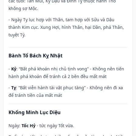
các tuổi: Tân Mùi, Kỷ Dậu và Đinh Tỵ thuộc hành Thổ
không sợ Mộc.
- Ngày Tỵ lục hợp với Thân, tam hợp với Sửu và Dậu
thành Kim cục. Xung Hợi, hình Thân, hại Dần, phá Thân,
tuyệt Tý.
Bành Tổ Bách Kỵ Nhật
-
Kỷ
: “Bất phá khoán nhị chủ tịnh vong” - Không nên tiến
hành phá khoán để tránh cả 2 bên đều mất mát
-
Tỵ
: “Bất viễn hành tài vật phục tàng” - Không nên đi xa
để tránh tiền của mất mát
Khổng Minh Lục Diệu
Ngày:
Tốc Hỷ
- tức ngày Tốt vừa.