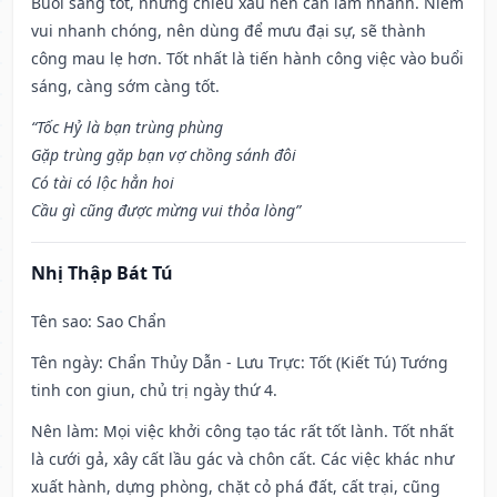
Buổi sáng tốt, nhưng chiều xấu nên cần làm nhanh. Niềm
vui nhanh chóng, nên dùng để mưu đại sự, sẽ thành
công mau lẹ hơn. Tốt nhất là tiến hành công việc vào buổi
sáng, càng sớm càng tốt.
“Tốc Hỷ là bạn trùng phùng
Gặp trùng gặp bạn vợ chồng sánh đôi
Có tài có lộc hẳn hoi
Cầu gì cũng được mừng vui thỏa lòng”
Nhị Thập Bát Tú
Tên sao
: Sao Chẩn
Tên ngày
: Chẩn Thủy Dẫn - Lưu Trực: Tốt (Kiết Tú) Tướng
tinh con giun, chủ trị ngày thứ 4.
Nên làm
: Mọi việc khởi công tạo tác rất tốt lành. Tốt nhất
là cưới gả, xây cất lầu gác và chôn cất. Các việc khác như
xuất hành, dựng phòng, chặt cỏ phá đất, cất trại, cũng