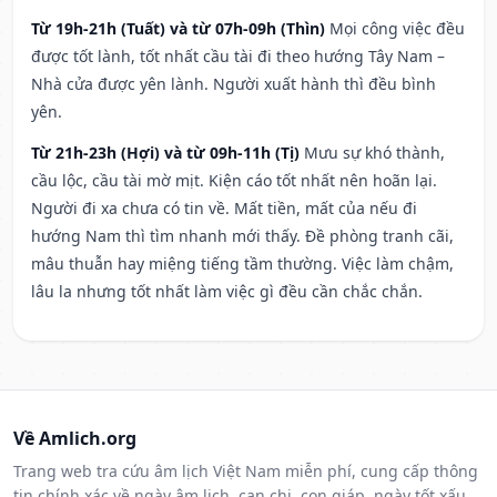
Từ 19h-21h (Tuất) và từ 07h-09h (Thìn)
Mọi công việc đều
được tốt lành, tốt nhất cầu tài đi theo hướng Tây Nam –
Nhà cửa được yên lành. Người xuất hành thì đều bình
yên.
Từ 21h-23h (Hợi) và từ 09h-11h (Tị)
Mưu sự khó thành,
cầu lộc, cầu tài mờ mịt. Kiện cáo tốt nhất nên hoãn lại.
Người đi xa chưa có tin về. Mất tiền, mất của nếu đi
hướng Nam thì tìm nhanh mới thấy. Đề phòng tranh cãi,
mâu thuẫn hay miệng tiếng tầm thường. Việc làm chậm,
lâu la nhưng tốt nhất làm việc gì đều cần chắc chắn.
Về Amlich.org
Trang web tra cứu âm lịch Việt Nam miễn phí, cung cấp thông
tin chính xác về ngày âm lịch, can chi, con giáp, ngày tốt xấu