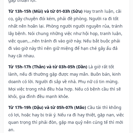
gặp thuận lợi.
Từ 13h-15h (Mùi) và từ 01-03h (Sửu)
Hay tranh luận, cãi
cọ, gây chuyện đói kém, phải đề phòng. Người ra đi tốt
nhất nên hoãn lại. Phòng người người nguyền rủa, tránh
lây bệnh. Nói chung những việc như hội họp, tranh luận,
việc quan,…nên tránh đi vào giờ này. Nếu bắt buộc phải
đi vào giờ này thì nên giữ miệng để hạn ché gây ẩu đả
hay cãi nhau.
Từ 15h-17h (Thân) và từ 03h-05h (Dần)
Là giờ rất tốt
lành, nếu đi thường gặp được may mắn. Buôn bán, kinh
doanh có lời. Người đi sắp về nhà. Phụ nữ có tin mừng.
Mọi việc trong nhà đều hòa hợp. Nếu có bệnh cầu thì sẽ
khỏi, gia đình đều mạnh khỏe.
Từ 17h-19h (Dậu) và từ 05h-07h (Mão)
Cầu tài thì không
có lợi, hoặc hay bị trái ý. Nếu ra đi hay thiệt, gặp nạn, việc
quan trọng thì phải đòn, gặp ma quỷ nên cúng tế thì mới
an.