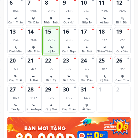
6
7
8
9
10
11
12
18/6
19/6
20/6
21/6
22/6
23/6
24/6
🐒
🐓
🐕
🐖
🐀
🐂
🐅
Canh Thân
Tân Dậu
Nhâm Tuất
Quý Hợi
Giáp Tý
Ất Sửu
Bính Dần
13
14
15
16
17
18
19
25/6
26/6
27/6
28/6
29/6
1/7
2/7
🐈
🐉
🐍
🐎
🐐
🐒
🐓
Đinh Mão
Mậu Thìn
Kỷ Tỵ
Canh Ngọ
Tân Mùi
Nhâm Thân
Quý Dậu
20
21
22
23
24
25
26
3/7
4/7
5/7
6/7
7/7
8/7
9/7
🐕
🐖
🐀
🐂
🐅
🐈
🐉
Giáp Tuất
Ất Hợi
Bính Tý
Đinh Sửu
Mậu Dần
Kỷ Mão
Canh Thìn
27
28
29
30
31
1
2
10/7
11/7
12/7
13/7
14/7
🐍
🐎
🐐
🐒
🐓
Tân Tỵ
Nhâm Ngọ
Quý Mùi
Giáp Thân
Ất Dậu