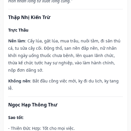
Hôn nhân long tử xuất long cung.”
Thập Nhị Kiến Trừ
Trực Thâu
Nên làm
: Cấy lúa, gặt lúa, mua trâu, nuôi tằm, đi săn thú
cá, tu sửa cây cối. Động thổ, san nền đắp nền, nữ nhân
khởi ngày uống thuốc chưa bệnh, lên quan lãnh chức,
thừa kế chức tước hay sự nghiệp, vào làm hành chính,
nộp đơn dâng sớ.
Không nên
: Bắt đầu công việc mới, kỵ đi du lịch, kỵ tang
lễ.
Ngọc Hạp Thông Thư
Sao tốt
:
- Thiên Đức Hợp: Tốt cho mọi việc.