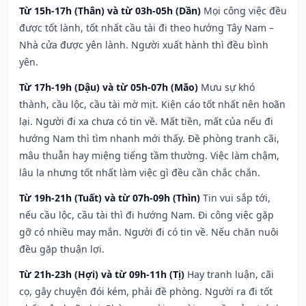
Từ 15h-17h (Thân) và từ 03h-05h (Dần)
Mọi công việc đều
được tốt lành, tốt nhất cầu tài đi theo hướng Tây Nam –
Nhà cửa được yên lành. Người xuất hành thì đều bình
yên.
Từ 17h-19h (Dậu) và từ 05h-07h (Mão)
Mưu sự khó
thành, cầu lộc, cầu tài mờ mịt. Kiện cáo tốt nhất nên hoãn
lại. Người đi xa chưa có tin về. Mất tiền, mất của nếu đi
hướng Nam thì tìm nhanh mới thấy. Đề phòng tranh cãi,
mâu thuẫn hay miệng tiếng tầm thường. Việc làm chậm,
lâu la nhưng tốt nhất làm việc gì đều cần chắc chắn.
Từ 19h-21h (Tuất) và từ 07h-09h (Thìn)
Tin vui sắp tới,
nếu cầu lộc, cầu tài thì đi hướng Nam. Đi công việc gặp
gỡ có nhiều may mắn. Người đi có tin về. Nếu chăn nuôi
đều gặp thuận lợi.
Từ 21h-23h (Hợi) và từ 09h-11h (Tị)
Hay tranh luận, cãi
cọ, gây chuyện đói kém, phải đề phòng. Người ra đi tốt