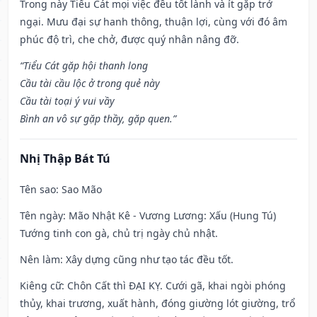
Trong này Tiểu Cát mọi việc đều tốt lành và ít gặp trở
ngại. Mưu đại sự hanh thông, thuận lợi, cùng với đó âm
phúc độ trì, che chở, được quý nhân nâng đỡ.
“Tiểu Cát gặp hội thanh long
Cầu tài cầu lộc ở trong quẻ này
Cầu tài toại ý vui vầy
Bình an vô sự gặp thầy, gặp quen.”
Nhị Thập Bát Tú
Tên sao
: Sao Mão
Tên ngày
: Mão Nhật Kê - Vương Lương: Xấu (Hung Tú)
Tướng tinh con gà, chủ trị ngày chủ nhật.
Nên làm
: Xây dựng cũng như tạo tác đều tốt.
Kiêng cữ
: Chôn Cất thì ĐẠI KỴ. Cưới gã, khai ngòi phóng
thủy, khai trương, xuất hành, đóng giường lót giường, trổ