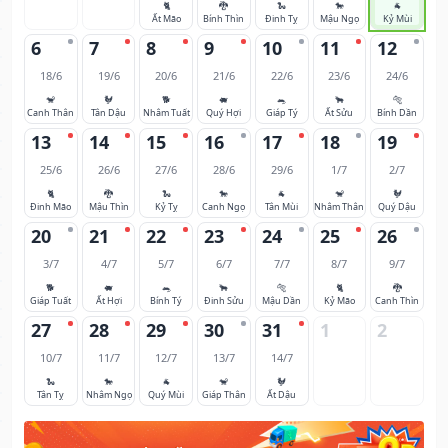
🐈
🐉
🐍
🐎
🐐
Ất Mão
Bính Thìn
Đinh Tỵ
Mậu Ngọ
Kỷ Mùi
6
7
8
9
10
11
12
18/6
19/6
20/6
21/6
22/6
23/6
24/6
🐒
🐓
🐕
🐖
🐀
🐂
🐅
Canh Thân
Tân Dậu
Nhâm Tuất
Quý Hợi
Giáp Tý
Ất Sửu
Bính Dần
13
14
15
16
17
18
19
25/6
26/6
27/6
28/6
29/6
1/7
2/7
🐈
🐉
🐍
🐎
🐐
🐒
🐓
Đinh Mão
Mậu Thìn
Kỷ Tỵ
Canh Ngọ
Tân Mùi
Nhâm Thân
Quý Dậu
20
21
22
23
24
25
26
3/7
4/7
5/7
6/7
7/7
8/7
9/7
🐕
🐖
🐀
🐂
🐅
🐈
🐉
Giáp Tuất
Ất Hợi
Bính Tý
Đinh Sửu
Mậu Dần
Kỷ Mão
Canh Thìn
27
28
29
30
31
1
2
10/7
11/7
12/7
13/7
14/7
🐍
🐎
🐐
🐒
🐓
Tân Tỵ
Nhâm Ngọ
Quý Mùi
Giáp Thân
Ất Dậu