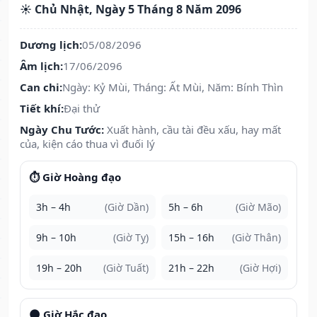
☀️ Chủ Nhật, Ngày 5 Tháng 8 Năm 2096
Dương lịch:
05/08/2096
Âm lịch:
17/06/2096
Can chi:
Ngày: Kỷ Mùi, Tháng: Ất Mùi, Năm: Bính Thìn
Tiết khí:
Đại thử
Ngày Chu Tước:
Xuất hành, cầu tài đều xấu, hay mất
của, kiện cáo thua vì đuối lý
⏱️ Giờ Hoàng đạo
3h – 4h
(Giờ Dần)
5h – 6h
(Giờ Mão)
9h – 10h
(Giờ Tỵ)
15h – 16h
(Giờ Thân)
19h – 20h
(Giờ Tuất)
21h – 22h
(Giờ Hợi)
🌑 Giờ Hắc đạo