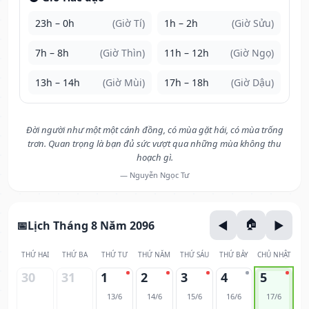
23h – 0h
(Giờ Tí)
1h – 2h
(Giờ Sửu)
7h – 8h
(Giờ Thìn)
11h – 12h
(Giờ Ngọ)
13h – 14h
(Giờ Mùi)
17h – 18h
(Giờ Dậu)
Đời người như một một cánh đồng, có mùa gặt hái, có mùa trống
trơn. Quan trọng là bạn đủ sức vượt qua những mùa không thu
hoạch gì.
— Nguyễn Ngọc Tư
Lịch Tháng 8 Năm 2096
THỨ HAI
THỨ BA
THỨ TƯ
THỨ NĂM
THỨ SÁU
THỨ BẢY
CHỦ NHẬT
30
31
1
2
3
4
5
13/6
14/6
15/6
16/6
17/6