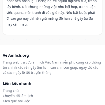
nhất nên hoãn lại. Phòng người người nguyền rủa, tránh
lây bệnh. Nói chung những việc như hội họp, tranh luận,
việc quan,…nên tránh đi vào giờ này. Nếu bắt buộc phải
đi vào giờ này thì nên giữ miệng để hạn ché gây ẩu đả
hay cãi nhau.
Về Amlich.org
Trang web tra cứu âm lịch Việt Nam miễn phí, cung cấp thông
tin chính xác về ngày âm lịch, can chi, con giáp, ngày tốt xấu
và các ngày lễ tết truyền thống.
Liên kết nhanh
Trang chủ
Chuyển đổi âm lịch
Gieo quẻ hỏi việc