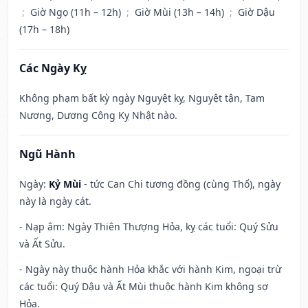
;
Giờ Ngọ (11h – 12h)
;
Giờ Mùi (13h – 14h)
;
Giờ Dậu
(17h – 18h)
Các Ngày Kỵ
Không phạm bất kỳ ngày Nguyệt kỵ, Nguyệt tận, Tam
Nương, Dương Công Kỵ Nhật nào.
Ngũ Hành
Ngày:
Kỷ Mùi
- tức Can Chi tương đồng (cùng Thổ), ngày
này là ngày cát.
- Nạp âm: Ngày Thiên Thượng Hỏa, kỵ các tuổi: Quý Sửu
và Ất Sửu.
- Ngày này thuộc hành Hỏa khắc với hành Kim, ngoại trừ
các tuổi: Quý Dậu và Ất Mùi thuộc hành Kim không sợ
Hỏa.