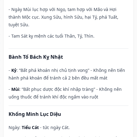
- Ngày Mùi lục hợp với Ngọ, tam hợp với Mão và Hợi
thành Mộc cục. Xung Sửu, hình Sửu, hại Tý, phá Tuất,
tuyệt Sửu.
- Tam Sát kỵ mệnh các tuổi Thân, Tý, Thìn.
Bành Tổ Bách Kỵ Nhật
-
Kỷ
: “Bất phá khoán nhị chủ tịnh vong” - Không nên tiến
hành phá khoán để tránh cả 2 bên đều mất mát
-
Mùi
: “Bất phục dược độc khí nhập tràng” - Không nên
uống thuốc để tránh khí độc ngấm vào ruột
Khổng Minh Lục Diệu
Ngày:
Tiểu Cát
- tức ngày Cát.