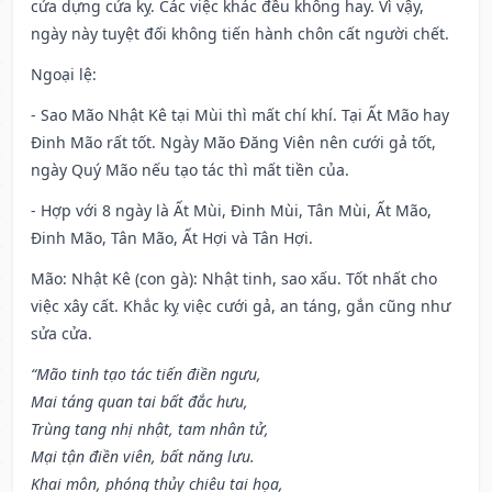
cửa dựng cửa kỵ. Các việc khác đều không hay. Vì vậy,
ngày này tuyệt đối không tiến hành chôn cất người chết.
Ngoại lệ
:
- Sao Mão Nhật Kê tại Mùi thì mất chí khí. Tại Ất Mão hay
Đinh Mão rất tốt. Ngày Mão Đăng Viên nên cưới gả tốt,
ngày Quý Mão nếu tạo tác thì mất tiền của.
- Hợp với 8 ngày là Ất Mùi, Đinh Mùi, Tân Mùi, Ất Mão,
Đinh Mão, Tân Mão, Ất Hợi và Tân Hợi.
Mão: Nhật Kê (con gà): Nhật tinh, sao xấu. Tốt nhất cho
việc xây cất. Khắc kỵ việc cưới gả, an táng, gắn cũng như
sửa cửa.
“Mão tinh tạo tác tiến điền ngưu,
Mai táng quan tai bất đắc hưu,
Trùng tang nhị nhật, tam nhân tử,
Mại tận điền viên, bất năng lưu.
Khai môn, phóng thủy chiêu tai họa,