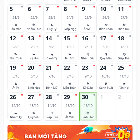
5
6
7
8
9
10
11
21/9
22/9
23/9
24/9
25/9
26/9
27/9
🐈
🐉
🐍
🐎
🐐
🐒
🐓
Tân Mão
Nhâm Thìn
Quý Tỵ
Giáp Ngọ
Ất Mùi
Bính Thân
Đinh Dậu
12
13
14
15
16
17
18
28/9
29/9
30/9
1/10
2/10
3/10
4/10
🐕
🐖
🐀
🐂
🐅
🐈
🐉
Mậu Tuất
Kỷ Hợi
Canh Tý
Tân Sửu
Nhâm Dần
Quý Mão
Giáp Thìn
19
20
21
22
23
24
25
5/10
6/10
7/10
8/10
9/10
10/10
11/10
🐍
🐎
🐐
🐒
🐓
🐕
🐖
Ất Tỵ
Bính Ngọ
Đinh Mùi
Mậu Thân
Kỷ Dậu
Canh Tuất
Tân Hợi
26
27
28
29
30
1
2
12/10
13/10
14/10
15/10
16/10
🐀
🐂
🐅
🐈
🐉
Nhâm Tý
Quý Sửu
Giáp Dần
Ất Mão
Bính Thìn