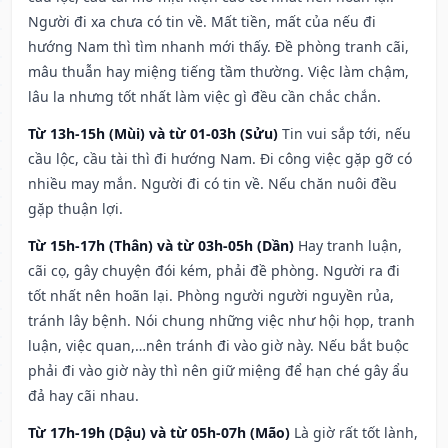
Người đi xa chưa có tin về. Mất tiền, mất của nếu đi
hướng Nam thì tìm nhanh mới thấy. Đề phòng tranh cãi,
mâu thuẫn hay miệng tiếng tầm thường. Việc làm chậm,
lâu la nhưng tốt nhất làm việc gì đều cần chắc chắn.
Từ 13h-15h (Mùi) và từ 01-03h (Sửu)
Tin vui sắp tới, nếu
cầu lộc, cầu tài thì đi hướng Nam. Đi công việc gặp gỡ có
nhiều may mắn. Người đi có tin về. Nếu chăn nuôi đều
gặp thuận lợi.
Từ 15h-17h (Thân) và từ 03h-05h (Dần)
Hay tranh luận,
cãi cọ, gây chuyện đói kém, phải đề phòng. Người ra đi
tốt nhất nên hoãn lại. Phòng người người nguyền rủa,
tránh lây bệnh. Nói chung những việc như hội họp, tranh
luận, việc quan,…nên tránh đi vào giờ này. Nếu bắt buộc
phải đi vào giờ này thì nên giữ miệng để hạn ché gây ẩu
đả hay cãi nhau.
Từ 17h-19h (Dậu) và từ 05h-07h (Mão)
Là giờ rất tốt lành,