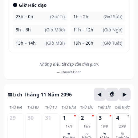
🌑 Giờ Hắc đạo
23h – 0h
(Giờ Tí)
1h – 2h
(Giờ Sửu)
5h – 6h
(Giờ Mão)
11h – 12h
(Giờ Ngọ)
13h – 14h
(Giờ Mùi)
19h – 20h
(Giờ Tuất)
Những điều tốt đẹp cần thời gian.
— Khuyết Danh
Lịch Tháng 11 Năm 2096
THỨ HAI
THỨ BA
THỨ TƯ
THỨ NĂM
THỨ SÁU
THỨ BẢY
CHỦ NHẬT
29
30
31
1
2
3
4
17/9
18/9
19/9
20/9
🐖
🐀
🐂
🐅
Đinh Hợi
Mậu Tý
Kỷ Sửu
Canh Dần