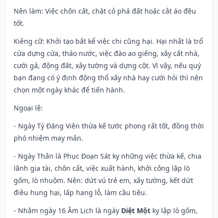
Nên làm
: Việc chôn cất, chặt cỏ phá đất hoặc cắt áo đều
tốt.
Kiêng cữ
: Khởi tạo bất kể việc chi cũng hại. Hại nhất là trổ
cửa dựng cửa, tháo nước, việc đào ao giếng, xây cất nhà,
cưới gả, động đất, xây tường và dựng cột. Vì vậy, nếu quý
bạn đang có ý định động thổ xây nhà hay cưới hỏi thì nên
chọn một ngày khác để tiến hành.
Ngoại lệ
:
- Ngày Tý Đăng Viên thừa kế tước phong rất tốt, đồng thời
phó nhiệm may mắn.
- Ngày Thân là Phục Đoạn Sát kỵ những việc thừa kế, chia
lãnh gia tài, chôn cất, việc xuất hành, khởi công lập lò
gốm, lò nhuộm. Nên: dứt vú trẻ em, xây tường, kết dứt
điều hung hại, lấp hang lỗ, làm cầu tiêu.
- Nhằm ngày 16 Âm Lịch là ngày
Diệt Một
kỵ lập lò gốm,