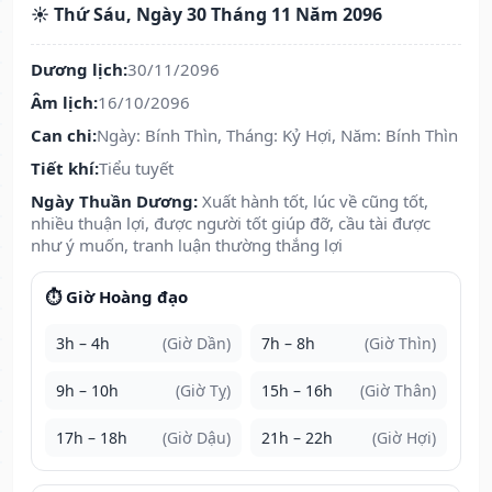
☀️ Thứ Sáu, Ngày 30 Tháng 11 Năm 2096
Dương lịch:
30/11/2096
Âm lịch:
16/10/2096
Can chi:
Ngày: Bính Thìn, Tháng: Kỷ Hợi, Năm: Bính Thìn
Tiết khí:
Tiểu tuyết
Ngày Thuần Dương:
Xuất hành tốt, lúc về cũng tốt,
nhiều thuận lợi, được người tốt giúp đỡ, cầu tài được
như ý muốn, tranh luận thường thắng lợi
⏱️ Giờ Hoàng đạo
3h – 4h
(Giờ Dần)
7h – 8h
(Giờ Thìn)
9h – 10h
(Giờ Tỵ)
15h – 16h
(Giờ Thân)
17h – 18h
(Giờ Dậu)
21h – 22h
(Giờ Hợi)