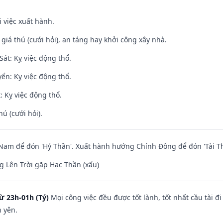
i việc xuất hành.
 giá thú (cưới hỏi), an táng hay khởi công xây nhà.
át: Kỵ việc động thổ.
ển: Kỵ việc động thổ.
: Kỵ việc động thổ.
hú (cưới hỏi).
am để đón 'Hỷ Thần'. Xuất hành hướng Chính Đông để đón 'Tài Th
 Lên Trời gặp Hạc Thần (xấu)
ừ 23h-01h (Tý)
Mọi công việc đều được tốt lành, tốt nhất cầu tài
h yên.