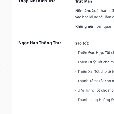
Thập Nhị Kiến Trừ
Trực Mãn
Nên làm
: Xuất hành, 
vào học kỹ nghệ, làm 
Không nên
: Lên quan
Ngọc Hạp Thông Thư
Sao tốt
:
- Thiên Đức Hợp: Tốt c
- Thiên Quý: Tốt cho mọ
- Thiên Xá: Tốt cho tế 
- Thánh Tâm: Tốt cho m
- U Vi Tinh: Tốt cho mọi
- Thanh Long Hoàng Đạ