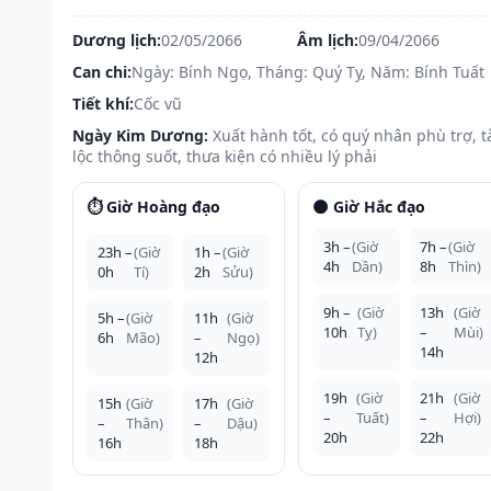
Dương lịch:
02/05/2066
Âm lịch:
09/04/2066
Can chi:
Ngày: Bính Ngọ, Tháng: Quý Tỵ, Năm: Bính Tuất
Tiết khí:
Cốc vũ
Ngày Kim Dương:
Xuất hành tốt, có quý nhân phù trợ, t
lộc thông suốt, thưa kiện có nhiều lý phải
⏱️ Giờ Hoàng đạo
🌑 Giờ Hắc đạo
3h –
(Giờ
7h –
(Giờ
23h –
(Giờ
1h –
(Giờ
4h
Dần)
8h
Thìn)
0h
Tí)
2h
Sửu)
9h –
(Giờ
13h
(Giờ
5h –
(Giờ
11h
(Giờ
10h
Tỵ)
–
Mùi)
6h
Mão)
–
Ngọ)
14h
12h
19h
(Giờ
21h
(Giờ
15h
(Giờ
17h
(Giờ
–
Tuất)
–
Hợi)
–
Thân)
–
Dậu)
20h
22h
16h
18h