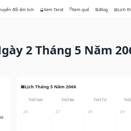
🃏
huyển đổi âm lịch
🔮
Xem Tarot
Xem quẻ
📝
Blog
📅
Lịch t
gày 2 Tháng 5 Năm 20
Lịch Tháng 5 Năm 2066
THỨ HAI
THỨ BA
THỨ TƯ
THỨ
26
27
28
29
66