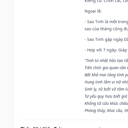
Kiêng cữ
: Chôn cất, c
Ngoại lệ
:
- Sao Tinh là một tron
sao của tháng cũng đ
- Sao Tinh gặp ngày Dầ
- Hợp với 7 ngày: Giá
“Tinh tú nhật hảo tạo t
Tiến chức gia quan cận
Bất khả mai táng tính p
Hung tinh lâm vị nữ nh
Sinh ly, tử biệt vô tâm l
Tự yếu quy hưu biệt giá
Khổng tử cửu khúc châu
Phóng thủy, khai câu, t