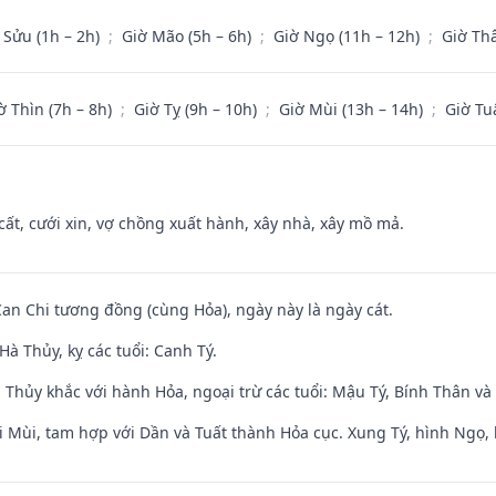
 Sửu (1h – 2h)
;
Giờ Mão (5h – 6h)
;
Giờ Ngọ (11h – 12h)
;
Giờ Th
ờ Thìn (7h – 8h)
;
Giờ Tỵ (9h – 10h)
;
Giờ Mùi (13h – 14h)
;
Giờ Tu
 cất, cưới xin, vợ chồng xuất hành, xây nhà, xây mồ mả.
Can Chi tương đồng (cùng Hỏa), ngày này là ngày cát.
à Thủy, kỵ các tuổi: Canh Tý.
 Thủy khắc với hành Hỏa, ngoại trừ các tuổi: Mậu Tý, Bính Thân 
i Mùi, tam hợp với Dần và Tuất thành Hỏa cục. Xung Tý, hình Ngọ, 