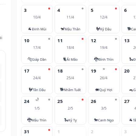
3
4
5
6
10/4
11/4
12/4
1
🐐
🐒
🐓
🐕
Đinh Mùi
Mậu Thân
Kỷ Dậu
Ca
ài
10
11
12
13
17/4
18/4
19/4
2
🐅
🐈
🐉
🐍
Giáp Dần
Ất Mão
Bính Thìn
Đ
⭐
17
18
19
20
24/4
25/4
26/4
2
🐓
🐕
🐖
🐀
Tân Dậu
Nhâm Tuất
Quý Hợi
G
🌙
24
25
26
27
1/5
2/5
3/5
🐉
🐍
🐎
🐐
Mậu Thìn
Kỷ Tỵ
Canh Ngọ
T
31
1
2
3