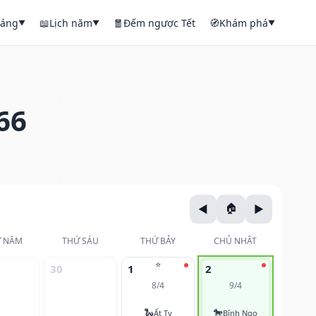
háng
📖
Lịch năm
🧧
Đếm ngược Tết
🧭
Khám phá
▼
▼
▼
66
 NĂM
THỨ SÁU
THỨ BẢY
CHỦ NHẬT
⭐
30
1
2
8/4
9/4
🐍
🐎
Ất Tỵ
Bính Ngọ