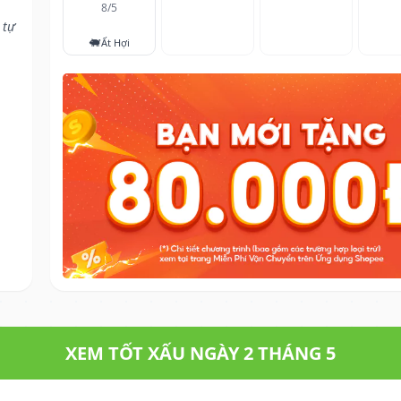
8/5
 tự
🐖
Ất Hợi
XEM TỐT XẤU NGÀY 2 THÁNG 5