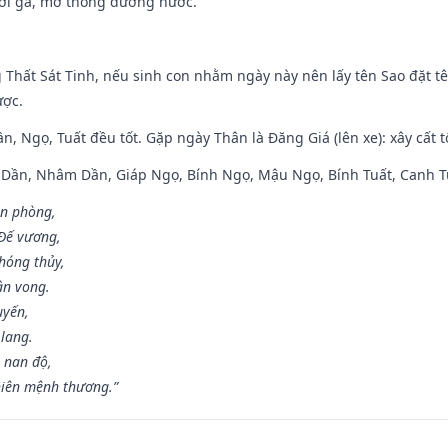
ưới gả, mở thông đường nước.
g Thất Sát Tinh, nếu sinh con nhằm ngày này nên lấy tên Sao đặt tê
ược.
n, Ngọ, Tuất đều tốt. Gặp ngày Thân là Đăng Giá (lên xe): xây cất 
p Dần, Nhâm Dần, Giáp Ngọ, Bính Ngọ, Mậu Ngọ, Bính Tuất, Canh T
ân phòng,
 Đế vương,
hóng thủy,
ân vong.
uyến,
 lang.
 nan độ,
hiên mệnh thương.”