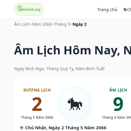
🗓️
Trang chủ
🔄
C
Amlich.org
Âm Lịch
>
Năm 2066
>
Tháng 5
>
Ngày 2
Âm Lịch Hôm Nay, N
Ngày Bính Ngọ, Tháng Quý Tỵ, Năm Bính Tuất
DƯƠNG LỊCH
ÂM LỊCH
2
9
🐎
Tháng 5 Năm 2066
Tháng 4 Năm 20
☀️ Chủ Nhật, Ngày 2 Tháng 5 Năm 2066