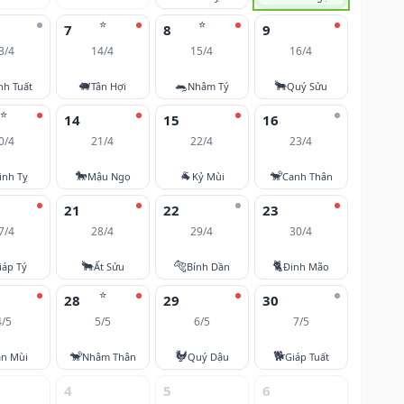
⭐
⭐
7
8
9
3/4
14/4
15/4
16/4
🐖
🐀
🐂
nh Tuất
Tân Hợi
Nhâm Tý
Quý Sửu
⭐
14
15
16
0/4
21/4
22/4
23/4
🐎
🐐
🐒
inh Tỵ
Mậu Ngọ
Kỷ Mùi
Canh Thân
21
22
23
7/4
28/4
29/4
30/4
🐂
🐅
🐈
iáp Tý
Ất Sửu
Bính Dần
Đinh Mão
⭐
28
29
30
4/5
5/5
6/5
7/5
🐒
🐓
🐕
ân Mùi
Nhâm Thân
Quý Dậu
Giáp Tuất
4
5
6