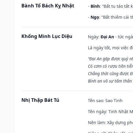
Bành Tổ Bách Kỵ Nhật
-
Bính
: “Bất tu táo tấ
-
Ngọ
: “Bất thiêm cái
Khổng Minh Lục Diệu
Ngày:
Đại An
- tức ngà
Là ngày tốt, mọi việc
“Đại An gặp được quý n
Có cơm có rượu tiền tiễ
Chẳng thời cũng được Đ
Bình an vô sự tấm thân
Nhị Thập Bát Tú
Tên sao
: Sao Tinh
Tên ngày
: Tinh Nhật M
Nên làm
: Xây dựng ph