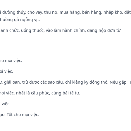
đi đường thủy, cho vay, thu nợ, mua hàng, bán hàng, nhập kho, đặt
chuồng gà ngỗng vịt.
 lãnh chức, uống thuốc, vào làm hành chính, dâng nộp đơn từ.
ho mọi việc.
i việc.
tự, giải oan, trừ được các sao xấu, chỉ kiêng kỵ động thổ. Nếu gặp Tr
ọi việc, nhất là cầu phúc, cúng bái tế tự.
 việc.
o: Tốt cho mọi việc.