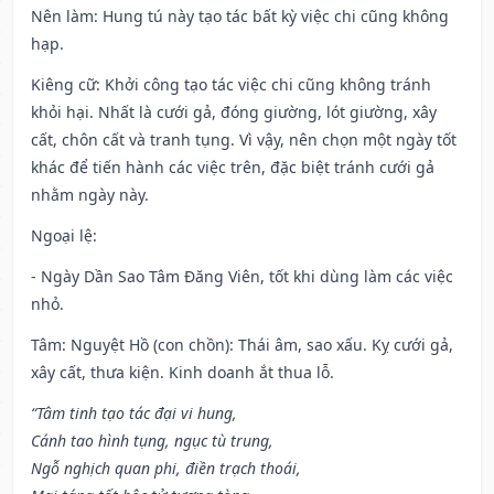
Nên làm
: Hung tú này tạo tác bất kỳ việc chi cũng không
hạp.
Kiêng cữ
: Khởi công tạo tác việc chi cũng không tránh
khỏi hại. Nhất là cưới gả, đóng giường, lót giường, xây
cất, chôn cất và tranh tụng. Vì vậy, nên chọn một ngày tốt
khác để tiến hành các việc trên, đặc biệt tránh cưới gả
nhằm ngày này.
Ngoại lệ
:
- Ngày Dần Sao Tâm Đăng Viên, tốt khi dùng làm các việc
nhỏ.
Tâm: Nguyệt Hồ (con chồn): Thái âm, sao xấu. Kỵ cưới gả,
xây cất, thưa kiện. Kinh doanh ắt thua lỗ.
“Tâm tinh tạo tác đại vi hung,
Cánh tao hình tụng, ngục tù trung,
Ngỗ nghịch quan phi, điền trạch thoái,