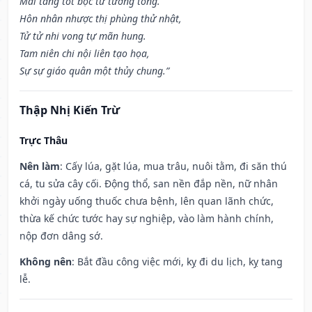
Mai táng tốt bộc tử tương tòng.
Hôn nhân nhược thị phùng thử nhật,
Tử tử nhi vong tự mãn hung.
Tam niên chi nội liên tạo họa,
Sự sự giáo quân một thủy chung.”
Thập Nhị Kiến Trừ
Trực Thâu
Nên làm
: Cấy lúa, gặt lúa, mua trâu, nuôi tằm, đi săn thú
cá, tu sửa cây cối. Động thổ, san nền đắp nền, nữ nhân
khởi ngày uống thuốc chưa bệnh, lên quan lãnh chức,
thừa kế chức tước hay sự nghiệp, vào làm hành chính,
nộp đơn dâng sớ.
Không nên
: Bắt đầu công việc mới, kỵ đi du lịch, kỵ tang
lễ.