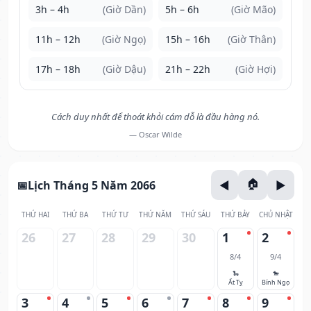
3h – 4h
(Giờ Dần)
5h – 6h
(Giờ Mão)
11h – 12h
(Giờ Ngọ)
15h – 16h
(Giờ Thân)
17h – 18h
(Giờ Dậu)
21h – 22h
(Giờ Hợi)
Cách duy nhất để thoát khỏi cám dỗ là đầu hàng nó.
— Oscar Wilde
Lịch Tháng 5 Năm 2066
THỨ HAI
THỨ BA
THỨ TƯ
THỨ NĂM
THỨ SÁU
THỨ BẢY
CHỦ NHẬT
26
27
28
29
30
1
2
8/4
9/4
🐍
🐎
Ất Tỵ
Bính Ngọ
3
4
5
6
7
8
9