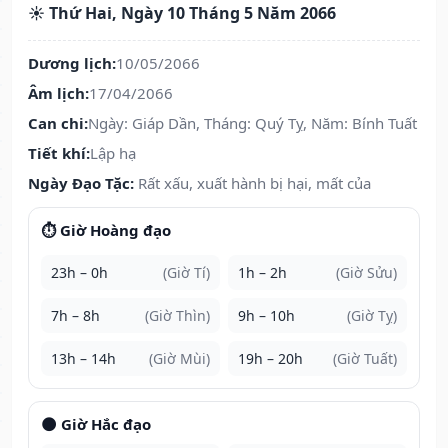
☀️ Thứ Hai, Ngày 10 Tháng 5 Năm 2066
Dương lịch:
10/05/2066
Âm lịch:
17/04/2066
Can chi:
Ngày: Giáp Dần, Tháng: Quý Tỵ, Năm: Bính Tuất
Tiết khí:
Lập hạ
Ngày Đạo Tặc:
Rất xấu, xuất hành bị hại, mất của
⏱️ Giờ Hoàng đạo
23h – 0h
(Giờ Tí)
1h – 2h
(Giờ Sửu)
7h – 8h
(Giờ Thìn)
9h – 10h
(Giờ Tỵ)
13h – 14h
(Giờ Mùi)
19h – 20h
(Giờ Tuất)
🌑 Giờ Hắc đạo