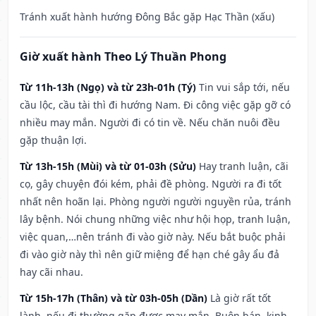
Tránh xuất hành hướng Đông Bắc gặp Hạc Thần (xấu)
Giờ xuất hành Theo Lý Thuần Phong
Từ 11h-13h (Ngọ) và từ 23h-01h (Tý)
Tin vui sắp tới, nếu
cầu lộc, cầu tài thì đi hướng Nam. Đi công việc gặp gỡ có
nhiều may mắn. Người đi có tin về. Nếu chăn nuôi đều
gặp thuận lợi.
Từ 13h-15h (Mùi) và từ 01-03h (Sửu)
Hay tranh luận, cãi
cọ, gây chuyện đói kém, phải đề phòng. Người ra đi tốt
nhất nên hoãn lại. Phòng người người nguyền rủa, tránh
lây bệnh. Nói chung những việc như hội họp, tranh luận,
việc quan,…nên tránh đi vào giờ này. Nếu bắt buộc phải
đi vào giờ này thì nên giữ miệng để hạn ché gây ẩu đả
hay cãi nhau.
Từ 15h-17h (Thân) và từ 03h-05h (Dần)
Là giờ rất tốt
lành, nếu đi thường gặp được may mắn. Buôn bán, kinh