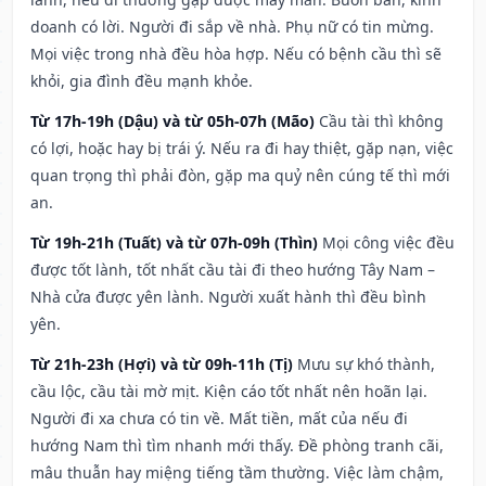
doanh có lời. Người đi sắp về nhà. Phụ nữ có tin mừng.
Mọi việc trong nhà đều hòa hợp. Nếu có bệnh cầu thì sẽ
khỏi, gia đình đều mạnh khỏe.
Từ 17h-19h (Dậu) và từ 05h-07h (Mão)
Cầu tài thì không
có lợi, hoặc hay bị trái ý. Nếu ra đi hay thiệt, gặp nạn, việc
quan trọng thì phải đòn, gặp ma quỷ nên cúng tế thì mới
an.
Từ 19h-21h (Tuất) và từ 07h-09h (Thìn)
Mọi công việc đều
được tốt lành, tốt nhất cầu tài đi theo hướng Tây Nam –
Nhà cửa được yên lành. Người xuất hành thì đều bình
yên.
Từ 21h-23h (Hợi) và từ 09h-11h (Tị)
Mưu sự khó thành,
cầu lộc, cầu tài mờ mịt. Kiện cáo tốt nhất nên hoãn lại.
Người đi xa chưa có tin về. Mất tiền, mất của nếu đi
hướng Nam thì tìm nhanh mới thấy. Đề phòng tranh cãi,
mâu thuẫn hay miệng tiếng tầm thường. Việc làm chậm,