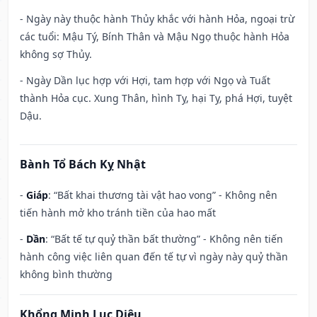
- Ngày này thuộc hành Thủy khắc với hành Hỏa, ngoại trừ
các tuổi: Mậu Tý, Bính Thân và Mậu Ngọ thuộc hành Hỏa
không sợ Thủy.
- Ngày Dần lục hợp với Hợi, tam hợp với Ngọ và Tuất
thành Hỏa cục. Xung Thân, hình Tỵ, hại Tỵ, phá Hợi, tuyệt
Dậu.
Bành Tổ Bách Kỵ Nhật
-
Giáp
: “Bất khai thương tài vật hao vong” - Không nên
tiến hành mở kho tránh tiền của hao mất
-
Dần
: “Bất tế tự quỷ thần bất thường” - Không nên tiến
hành công việc liên quan đến tế tự vì ngày này quỷ thần
không bình thường
Khổng Minh Lục Diệu