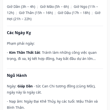
Giờ Dần (3h – 4h)
;
Giờ Mão (5h – 6h)
;
Giờ Ngọ (11h –
12h)
;
Giờ Thân (15h – 16h)
;
Giờ Dậu (17h – 18h)
;
Giờ
Hợi (21h – 22h)
Các Ngày Kỵ
Phạm phải ngày:
-
Kim Thần Thất Sát
: Tránh làm những công việc quan
trọng, đi xa, ký kết hợp đồng, hay bắt đầu dự án lớn...
Ngũ Hành
Ngày:
Giáp Dần
- tức Can Chi tương đồng (cùng Mộc),
ngày này là ngày cát.
- Nạp âm: Ngày Đại Khê Thủy, kỵ các tuổi: Mậu Thân và
Bính Thân.