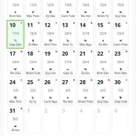
10/4
11/4
12/4
13/4
14/4
15/4
16/4
🐐
🐒
🐓
🐕
🐖
🐀
🐂
Đinh Mùi
Mậu Thân
Kỷ Dậu
Canh Tuất
Tân Hợi
Nhâm Tý
Quý Sửu
10
11
12
13
14
15
16
17/4
18/4
19/4
20/4
21/4
22/4
23/4
🐅
🐈
🐉
🐍
🐎
🐐
🐒
Giáp Dần
Ất Mão
Bính Thìn
Đinh Tỵ
Mậu Ngọ
Kỷ Mùi
Canh Thân
17
18
19
20
21
22
23
24/4
25/4
26/4
27/4
28/4
29/4
30/4
🐓
🐕
🐖
🐀
🐂
🐅
🐈
Tân Dậu
Nhâm Tuất
Quý Hợi
Giáp Tý
Ất Sửu
Bính Dần
Đinh Mão
24
25
26
27
28
29
30
1/5
2/5
3/5
4/5
5/5
6/5
7/5
🐉
🐍
🐎
🐐
🐒
🐓
🐕
Mậu Thìn
Kỷ Tỵ
Canh Ngọ
Tân Mùi
Nhâm Thân
Quý Dậu
Giáp Tuất
31
1
2
3
4
5
6
8/5
🐖
Ất Hợi