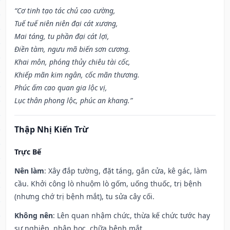
“Cơ tinh tạo tác chủ cao cường,
Tuế tuế niên niên đại cát xương,
Mai táng, tu phần đại cát lợi,
Điền tàm, ngưu mã biến sơn cương.
Khai môn, phóng thủy chiêu tài cốc,
Khiếp mãn kim ngân, cốc mãn thương.
Phúc ấm cao quan gia lộc vị,
Lục thân phong lộc, phúc an khang.”
Thập Nhị Kiến Trừ
Trực Bế
Nên làm
: Xây đắp tường, đặt táng, gắn cửa, kê gác, làm
cầu. Khởi công lò nhuộm lò gốm, uống thuốc, trị bệnh
(nhưng chớ trị bệnh mắt), tu sửa cây cối.
Không nên
: Lên quan nhậm chức, thừa kế chức tước hay
sự nghiệp, nhập học, chữa bệnh mắt.