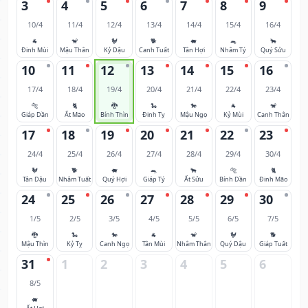
3
4
5
6
7
8
9
10/4
11/4
12/4
13/4
14/4
15/4
16/4
🐐
🐒
🐓
🐕
🐖
🐀
🐂
Đinh Mùi
Mậu Thân
Kỷ Dậu
Canh Tuất
Tân Hợi
Nhâm Tý
Quý Sửu
10
11
12
13
14
15
16
17/4
18/4
19/4
20/4
21/4
22/4
23/4
🐅
🐈
🐉
🐍
🐎
🐐
🐒
Giáp Dần
Ất Mão
Bính Thìn
Đinh Tỵ
Mậu Ngọ
Kỷ Mùi
Canh Thân
17
18
19
20
21
22
23
24/4
25/4
26/4
27/4
28/4
29/4
30/4
🐓
🐕
🐖
🐀
🐂
🐅
🐈
Tân Dậu
Nhâm Tuất
Quý Hợi
Giáp Tý
Ất Sửu
Bính Dần
Đinh Mão
24
25
26
27
28
29
30
1/5
2/5
3/5
4/5
5/5
6/5
7/5
🐉
🐍
🐎
🐐
🐒
🐓
🐕
Mậu Thìn
Kỷ Tỵ
Canh Ngọ
Tân Mùi
Nhâm Thân
Quý Dậu
Giáp Tuất
31
1
2
3
4
5
6
8/5
🐖