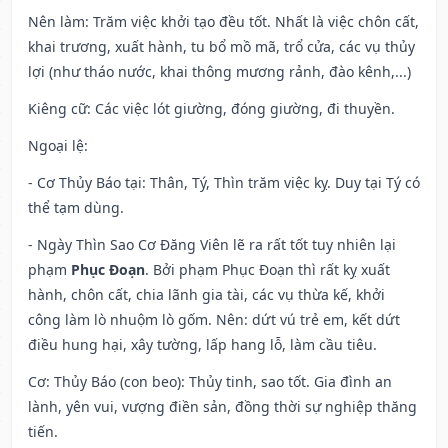
Nên làm
: Trăm việc khởi tạo đều tốt. Nhất là việc chôn cất,
khai trương, xuất hành, tu bổ mồ mã, trổ cửa, các vụ thủy
lợi (như tháo nước, khai thông mương rảnh, đào kênh,...)
Kiêng cữ
: Các việc lót giường, đóng giường, đi thuyền.
Ngoại lệ
:
- Cơ Thủy Báo tại: Thân, Tý, Thìn trăm việc kỵ. Duy tại Tý có
thể tạm dùng.
- Ngày Thìn Sao Cơ Đăng Viên lẽ ra rất tốt tuy nhiên lại
phạm
Phục Đoạn
. Bởi phạm Phục Đoạn thì rất kỵ xuất
hành, chôn cất, chia lãnh gia tài, các vụ thừa kế, khởi
công làm lò nhuộm lò gốm. Nên: dứt vú trẻ em, kết dứt
điều hung hại, xây tường, lấp hang lỗ, làm cầu tiêu.
Cơ: Thủy Báo (con beo): Thủy tinh, sao tốt. Gia đình an
lành, yên vui, vượng điền sản, đồng thời sự nghiệp thăng
tiến.