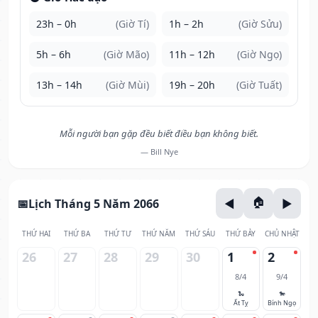
23h – 0h
(Giờ Tí)
1h – 2h
(Giờ Sửu)
5h – 6h
(Giờ Mão)
11h – 12h
(Giờ Ngọ)
13h – 14h
(Giờ Mùi)
19h – 20h
(Giờ Tuất)
Mỗi người bạn gặp đều biết điều bạn không biết.
— Bill Nye
Lịch Tháng 5 Năm 2066
THỨ HAI
THỨ BA
THỨ TƯ
THỨ NĂM
THỨ SÁU
THỨ BẢY
CHỦ NHẬT
26
27
28
29
30
1
2
8/4
9/4
🐍
🐎
Ất Tỵ
Bính Ngọ