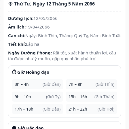
☀️ Thứ Tư, Ngày 12 Tháng 5 Năm 2066
Dương lịch:
12/05/2066
Âm lịch:
19/04/2066
Can chi:
Ngày: Bính Thìn, Tháng: Quý Tỵ, Năm: Bính Tuất
Tiết khí:
Lập hạ
Ngày Đường Phong:
Rất tốt, xuất hành thuận lợi, cầu
tài được như ý muốn, gặp quý nhân phù trợ
⏱️ Giờ Hoàng đạo
3h – 4h
(Giờ Dần)
7h – 8h
(Giờ Thìn)
9h – 10h
(Giờ Tỵ)
15h – 16h
(Giờ Thân)
17h – 18h
(Giờ Dậu)
21h – 22h
(Giờ Hợi)
🌑 Giờ Hắc đạo