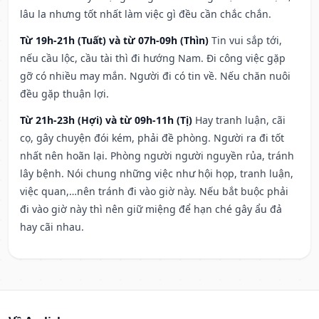
lâu la nhưng tốt nhất làm việc gì đều cần chắc chắn.
Từ 19h-21h (Tuất) và từ 07h-09h (Thìn)
Tin vui sắp tới,
nếu cầu lộc, cầu tài thì đi hướng Nam. Đi công việc gặp
gỡ có nhiều may mắn. Người đi có tin về. Nếu chăn nuôi
đều gặp thuận lợi.
Từ 21h-23h (Hợi) và từ 09h-11h (Tị)
Hay tranh luận, cãi
cọ, gây chuyện đói kém, phải đề phòng. Người ra đi tốt
nhất nên hoãn lại. Phòng người người nguyền rủa, tránh
lây bệnh. Nói chung những việc như hội họp, tranh luận,
việc quan,…nên tránh đi vào giờ này. Nếu bắt buộc phải
đi vào giờ này thì nên giữ miệng để hạn ché gây ẩu đả
hay cãi nhau.