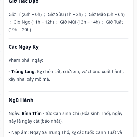
Giờ Hắc Đạo
Giờ Tí (23h – 0h)
;
Giờ Sửu (1h – 2h)
;
Giờ Mão (5h – 6h)
;
Giờ Ngọ (11h – 12h)
;
Giờ Mùi (13h – 14h)
;
Giờ Tuất
(19h – 20h)
Các Ngày Kỵ
Phạm phải ngày:
-
Trùng tang
: Kỵ chôn cất, cưới xin, vợ chồng xuất hành,
xây nhà, xây mồ mả.
Ngũ Hành
Ngày:
Bính Thìn
- tức Can sinh Chi (Hỏa sinh Thổ), ngày
này là ngày cát (bảo nhật).
- Nạp âm: Ngày Sa Trung Thổ, kỵ các tuổi: Canh Tuất và