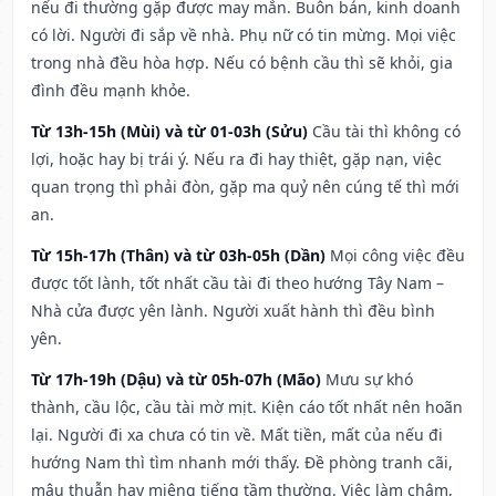
nếu đi thường gặp được may mắn. Buôn bán, kinh doanh
có lời. Người đi sắp về nhà. Phụ nữ có tin mừng. Mọi việc
trong nhà đều hòa hợp. Nếu có bệnh cầu thì sẽ khỏi, gia
đình đều mạnh khỏe.
Từ 13h-15h (Mùi) và từ 01-03h (Sửu)
Cầu tài thì không có
lợi, hoặc hay bị trái ý. Nếu ra đi hay thiệt, gặp nạn, việc
quan trọng thì phải đòn, gặp ma quỷ nên cúng tế thì mới
an.
Từ 15h-17h (Thân) và từ 03h-05h (Dần)
Mọi công việc đều
được tốt lành, tốt nhất cầu tài đi theo hướng Tây Nam –
Nhà cửa được yên lành. Người xuất hành thì đều bình
yên.
Từ 17h-19h (Dậu) và từ 05h-07h (Mão)
Mưu sự khó
thành, cầu lộc, cầu tài mờ mịt. Kiện cáo tốt nhất nên hoãn
lại. Người đi xa chưa có tin về. Mất tiền, mất của nếu đi
hướng Nam thì tìm nhanh mới thấy. Đề phòng tranh cãi,
mâu thuẫn hay miệng tiếng tầm thường. Việc làm chậm,