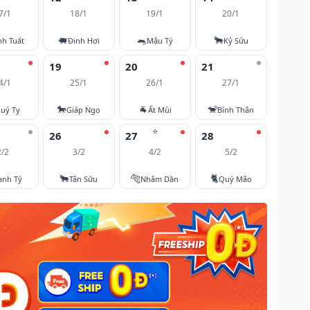
7/1
18/1
19/1
20/1
🐖
🐀
🐂
nh Tuất
Đinh Hợi
Mậu Tý
Kỷ Sửu
19
20
21
4/1
25/1
26/1
27/1
🐎
🐐
🐒
uý Tỵ
Giáp Ngọ
Ất Mùi
Bính Thân
⭐
26
27
28
2/2
3/2
4/2
5/2
🐂
🐅
🐈
anh Tý
Tân Sửu
Nhâm Dần
Quý Mão