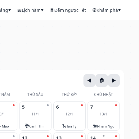
háng
📖
Lịch năm
🧧
Đếm ngược Tết
🧭
Khám phá
▼
▼
▼
 NĂM
THỨ SÁU
THỨ BẢY
CHỦ NHẬT
5
6
7
0/1
11/1
12/1
13/1
🐉
🐍
🐎
ỷ Mão
Canh Thìn
Tân Tỵ
Nhâm Ngọ
⭐
12
13
14