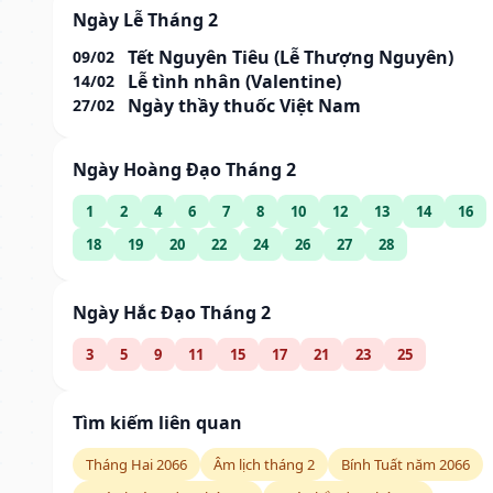
Ngày Lễ Tháng 2
Tết Nguyên Tiêu (Lễ Thượng Nguyên)
09/02
Lễ tình nhân (Valentine)
14/02
Ngày thầy thuốc Việt Nam
27/02
Ngày Hoàng Đạo Tháng 2
1
2
4
6
7
8
10
12
13
14
16
18
19
20
22
24
26
27
28
Ngày Hắc Đạo Tháng 2
3
5
9
11
15
17
21
23
25
Tìm kiếm liên quan
Tháng Hai 2066
Âm lịch tháng 2
Bính Tuất năm 2066