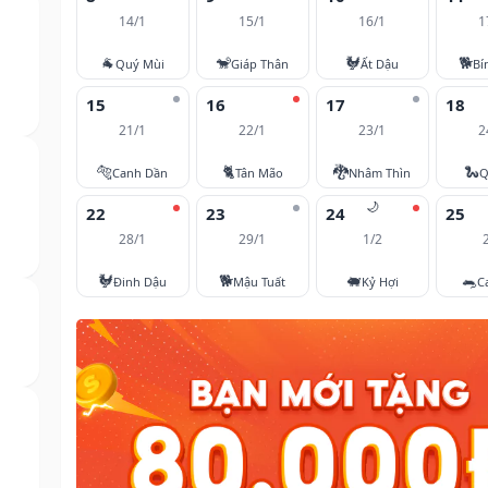
14/1
15/1
16/1
1
🐐
🐒
🐓
🐕
Quý Mùi
Giáp Thân
Ất Dậu
Bí
15
16
17
18
21/1
22/1
23/1
2
🐅
🐈
🐉
🐍
Canh Dần
Tân Mão
Nhâm Thìn
Q
🌙
22
23
24
25
28/1
29/1
1/2
🐓
🐕
🐖
🐀
Đinh Dậu
Mậu Tuất
Kỷ Hợi
C