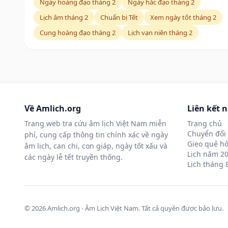
Ngày hoàng đạo tháng 2
Ngày hắc đạo tháng 2
Lịch âm tháng 2
Chuẩn bị Tết
Xem ngày tốt tháng 2
Cung hoàng đạo tháng 2
Lịch vạn niên tháng 2
Về Amlich.org
Liên kết 
Trang web tra cứu âm lịch Việt Nam miễn
Trang chủ
Chuyển đổi 
phí, cung cấp thông tin chính xác về ngày
Gieo quẻ hỏ
âm lịch, can chi, con giáp, ngày tốt xấu và
Lịch năm 2
các ngày lễ tết truyền thống.
Lịch tháng 
© 2026 Amlich.org - Âm Lịch Việt Nam. Tất cả quyền được bảo lưu.