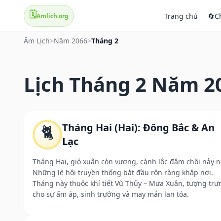
🗓️
Trang chủ
🔄
C
Amlich.org
Âm Lịch
>
Năm 2066
>
Tháng 2
Lịch Tháng 2 Năm 2
Tháng Hai (Hai): Đông Bắc & An
🐈
Lạc
Tháng Hai, gió xuân còn vương, cành lộc đâm chồi nảy n
Những lễ hội truyền thống bắt đầu rộn ràng khắp nơi.
Tháng này thuộc khí tiết Vũ Thủy – Mưa Xuân, tượng trư
cho sự ấm áp, sinh trưởng và may mắn lan tỏa.