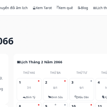
🃏
huyển đổi âm lịch
🔮
Xem Tarot
Xem quẻ
📝
Blog
📅
Lịch t
066
Lịch Tháng 2 Năm 2066
THỨ HAI
THỨ BA
THỨ TƯ
THỨ
ở.
1
2
3
4
7/1
8/1
9/1
1
ng
🐀
🐂
🐅
🐈
Bính Tý
Đinh Sửu
Mậu Dần
K
⭐
8
9
10
11