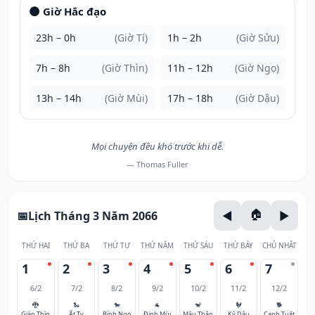
🌑 Giờ Hắc đạo
23h – 0h
(Giờ Tí)
1h – 2h
(Giờ Sửu)
7h – 8h
(Giờ Thìn)
11h – 12h
(Giờ Ngọ)
13h – 14h
(Giờ Mùi)
17h – 18h
(Giờ Dậu)
Mọi chuyện đều khó trước khi dễ.
— Thomas Fuller
Lịch Tháng 3 Năm 2066
THỨ HAI
THỨ BA
THỨ TƯ
THỨ NĂM
THỨ SÁU
THỨ BẢY
CHỦ NHẬT
1
2
3
4
5
6
7
6/2
7/2
8/2
9/2
10/2
11/2
12/2
🐉
🐍
🐎
🐐
🐒
🐓
🐕
Giáp Thìn
Ất Tỵ
Bính Ngọ
Đinh Mùi
Mậu Thân
Kỷ Dậu
Canh Tuất