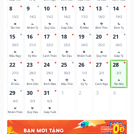
8
9
10
11
12
13
14
13/2
14/2
15/2
16/2
17/2
18/2
19/2
🐖
🐀
🐂
🐅
🐈
🐉
🐍
Tân Hợi
Nhâm Tý
Quý Sửu
Giáp Dần
Ất Mão
Bính Thìn
Đinh Tỵ
15
16
17
18
19
20
21
20/2
21/2
22/2
23/2
24/2
25/2
26/2
🐎
🐐
🐒
🐓
🐕
🐖
🐀
Mậu Ngọ
Kỷ Mùi
Canh Thân
Tân Dậu
Nhâm Tuất
Quý Hợi
Giáp Tý
22
23
24
25
26
27
28
27/2
28/2
29/2
30/2
1/3
2/3
3/3
🐂
🐅
🐈
🐉
🐍
🐎
🐐
Ất Sửu
Bính Dần
Đinh Mão
Mậu Thìn
Kỷ Tỵ
Canh Ngọ
Tân Mùi
29
30
31
1
2
3
4
4/3
5/3
6/3
🐒
🐓
🐕
Nhâm Thân
Quý Dậu
Giáp Tuất