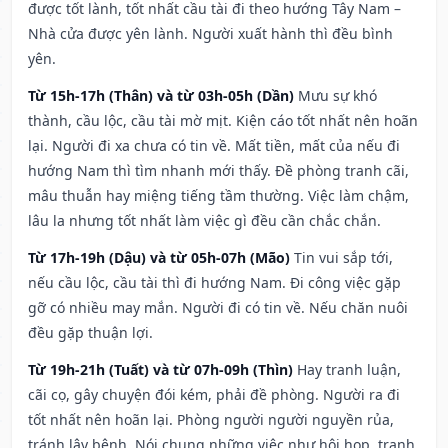
được tốt lành, tốt nhất cầu tài đi theo hướng Tây Nam –
Nhà cửa được yên lành. Người xuất hành thì đều bình
yên.
Từ 15h-17h (Thân) và từ 03h-05h (Dần)
Mưu sự khó
thành, cầu lộc, cầu tài mờ mịt. Kiện cáo tốt nhất nên hoãn
lại. Người đi xa chưa có tin về. Mất tiền, mất của nếu đi
hướng Nam thì tìm nhanh mới thấy. Đề phòng tranh cãi,
mâu thuẫn hay miệng tiếng tầm thường. Việc làm chậm,
lâu la nhưng tốt nhất làm việc gì đều cần chắc chắn.
Từ 17h-19h (Dậu) và từ 05h-07h (Mão)
Tin vui sắp tới,
nếu cầu lộc, cầu tài thì đi hướng Nam. Đi công việc gặp
gỡ có nhiều may mắn. Người đi có tin về. Nếu chăn nuôi
đều gặp thuận lợi.
Từ 19h-21h (Tuất) và từ 07h-09h (Thìn)
Hay tranh luận,
cãi cọ, gây chuyện đói kém, phải đề phòng. Người ra đi
tốt nhất nên hoãn lại. Phòng người người nguyền rủa,
tránh lây bệnh. Nói chung những việc như hội họp, tranh