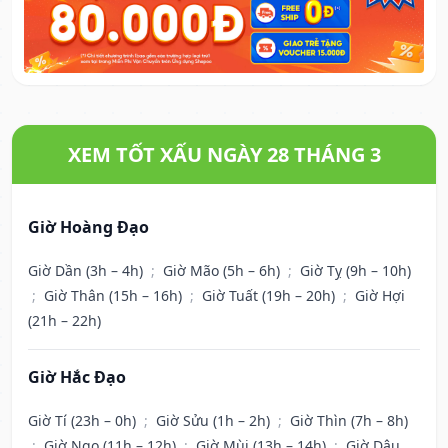
XEM TỐT XẤU NGÀY 28 THÁNG 3
Giờ Hoàng Đạo
Giờ Dần (3h – 4h)
;
Giờ Mão (5h – 6h)
;
Giờ Tỵ (9h – 10h)
;
Giờ Thân (15h – 16h)
;
Giờ Tuất (19h – 20h)
;
Giờ Hợi
(21h – 22h)
Giờ Hắc Đạo
Giờ Tí (23h – 0h)
;
Giờ Sửu (1h – 2h)
;
Giờ Thìn (7h – 8h)
;
Giờ Ngọ (11h – 12h)
;
Giờ Mùi (13h – 14h)
;
Giờ Dậu