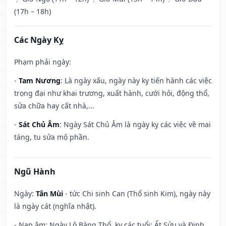
(17h – 18h)
Các Ngày Kỵ
Phạm phải ngày:
-
Tam Nương
: Là ngày xấu, ngày này kỵ tiến hành các việc
trọng đại như khai trương, xuất hành, cưới hỏi, động thổ,
sửa chữa hay cất nhà,...
-
Sát Chủ Âm
: Ngày Sát Chủ Âm là ngày kỵ các việc về mai
táng, tu sửa mộ phần.
Ngũ Hành
Ngày:
Tân Mùi
- tức Chi sinh Can (Thổ sinh Kim), ngày này
là ngày cát (nghĩa nhật).
- Nạp âm: Ngày Lộ Bàng Thổ, kỵ các tuổi: Ất Sửu và Đinh