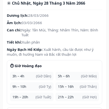
☀️ Chủ Nhật, Ngày 28 Tháng 3 Năm 2066
Dương lịch:
28/03/2066
Âm lịch:
03/03/2066
Can chi:
Ngày: Tân Mùi, Tháng: Nhâm Thìn, Năm: Bính
Tuất
Tiết khí:
Xuân phân
Ngày Bạch Hổ Kiếp:
Xuất hành, cầu tài được như ý
muốn, đi hướng Nam và Bắc rất thuận lợi
⏱️ Giờ Hoàng đạo
3h – 4h
(Giờ Dần)
5h – 6h
(Giờ Mão)
9h – 10h
(Giờ Tỵ)
15h – 16h
(Giờ Thân)
19h – 20h
(Giờ Tuất)
21h – 22h
(Giờ Hợi)