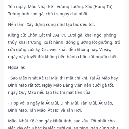
Tên ngày
: Mão Nhật Kê - Vương Lương: Xấu (Hung Tú)
Tướng tinh con gà, chủ trị ngày chủ nhật.
Nên làm
: Xây dựng cũng như tạo tác đều tốt.
Kiêng cữ
: Chôn Cất thì ĐẠI KỴ. Cưới gã, khai ngòi phóng
thủy, khai trương, xuất hành, đóng giường lót giường, trổ
cửa dựng cửa kỵ. Các việc khác đều không hay. Vì vậy,
ngày này tuyệt đối không tiến hành chôn cất người chết.
Ngoại lệ
:
- Sao Mão Nhật Kê tại Mùi thì mất chí khí. Tại Ất Mão hay
Đinh Mão rất tốt. Ngày Mão Đăng Viên nên cưới gả tốt,
ngày Quý Mão nếu tạo tác thì mất tiền của.
- Hợp với 8 ngày là Ất Mùi, Đinh Mùi, Tân Mùi, Ất Mão,
Đinh Mão, Tân Mão, Ất Hợi và Tân Hợi.
Mão: Nhật Kê (con gà): Nhật tinh, sao xấu. Tốt nhất cho
việc xây cất. Khắc kỵ việc cưới gả, an táng, gắn cũng như