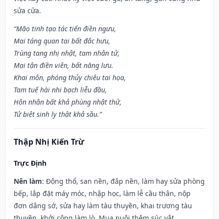
sửa cửa.
“Mão tinh tạo tác tiến điền ngưu,
Mai táng quan tai bất đắc hưu,
Trùng tang nhị nhật, tam nhân tử,
Mại tận điền viên, bất năng lưu.
Khai môn, phóng thủy chiêu tai họa,
Tam tuế hài nhi bạch liễu đầu,
Hôn nhân bất khả phùng nhật thử,
Tử biệt sinh ly thật khả sầu.”
Thập Nhị Kiến Trừ
Trực Định
Nên làm
: Động thổ, san nền, đắp nền, làm hay sửa phòng
bếp, lắp đặt máy móc, nhập học, làm lễ cầu thân, nộp
đơn dâng sớ, sửa hay làm tàu thuyền, khai trương tàu
thuyền, khởi công làm lò. Mua nuôi thêm súc vật.