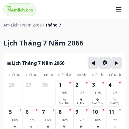
🗓️
Amlich.org
Âm Lịch
>
Năm 2066
>
Tháng 7
Lịch Tháng 7 Năm 2066
Lịch Tháng 7 Năm 2066
THỨ HAI
THỨ BA
THỨ TƯ
THỨ NĂM
THỨ SÁU
THỨ BẢY
CHỦ NHẬT
28
29
30
1
2
3
4
9/5
10/5
11/5
12/5
🐅
🐈
🐉
🐍
Giáp Dần
Ất Mão
Bính Thìn
Đinh Tỵ
5
6
7
8
9
10
11
13/5
14/5
15/5
16/5
17/5
18/5
19/5
🐎
🐐
🐒
🐓
🐕
🐖
🐀