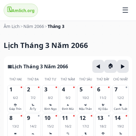
🗓️
Amlich.org
Âm Lịch
>
Năm 2066
>
Tháng 3
Lịch Tháng 3 Năm 2066
Lịch Tháng 3 Năm 2066
THỨ HAI
THỨ BA
THỨ TƯ
THỨ NĂM
THỨ SÁU
THỨ BẢY
CHỦ NHẬT
1
2
3
4
5
6
7
6/2
7/2
8/2
9/2
10/2
11/2
12/2
🐉
🐍
🐎
🐐
🐒
🐓
🐕
Giáp Thìn
Ất Tỵ
Bính Ngọ
Đinh Mùi
Mậu Thân
Kỷ Dậu
Canh Tuất
8
9
10
11
12
13
14
13/2
14/2
15/2
16/2
17/2
18/2
19/2
🐖
🐀
🐂
🐅
🐈
🐉
🐍