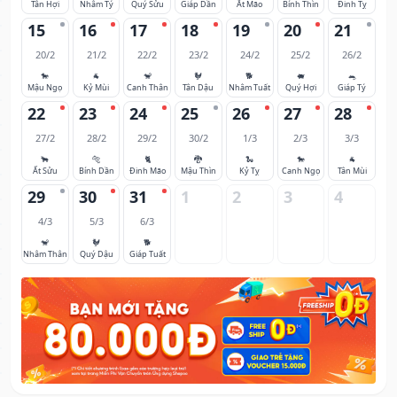
Tân Hợi
Nhâm Tý
Quý Sửu
Giáp Dần
Ất Mão
Bính Thìn
Đinh Tỵ
15
16
17
18
19
20
21
20/2
21/2
22/2
23/2
24/2
25/2
26/2
🐎
🐐
🐒
🐓
🐕
🐖
🐀
Mậu Ngọ
Kỷ Mùi
Canh Thân
Tân Dậu
Nhâm Tuất
Quý Hợi
Giáp Tý
22
23
24
25
26
27
28
27/2
28/2
29/2
30/2
1/3
2/3
3/3
🐂
🐅
🐈
🐉
🐍
🐎
🐐
Ất Sửu
Bính Dần
Đinh Mão
Mậu Thìn
Kỷ Tỵ
Canh Ngọ
Tân Mùi
29
30
31
1
2
3
4
4/3
5/3
6/3
🐒
🐓
🐕
Nhâm Thân
Quý Dậu
Giáp Tuất