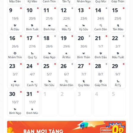
Mậu Dần
Kỷ Mão
Canh Thìn
Tân Tỵ
Nhâm Ngọ
Quý Mùi
Giáp Thân
9
10
11
12
13
14
15
19/6
20/6
21/6
22/6
23/6
24/6
25/6
🐓
🐕
🐖
🐀
🐂
🐅
🐈
Ất Dậu
Bính Tuất
Đinh Hợi
Mậu Tý
Kỷ Sửu
Canh Dần
Tân Mão
16
17
18
19
20
21
22
26/6
27/6
28/6
29/6
30/6
1/7
2/7
🐉
🐍
🐎
🐐
🐒
🐓
🐕
Nhâm Thìn
Quý Tỵ
Giáp Ngọ
Ất Mùi
Bính Thân
Đinh Dậu
Mậu Tuất
23
24
25
26
27
28
29
3/7
4/7
5/7
6/7
7/7
8/7
9/7
🐖
🐀
🐂
🐅
🐈
🐉
🐍
Kỷ Hợi
Canh Tý
Tân Sửu
Nhâm Dần
Quý Mão
Giáp Thìn
Ất Tỵ
30
31
1
2
3
4
5
10/7
11/7
🐎
🐐
Bính Ngọ
Đinh Mùi