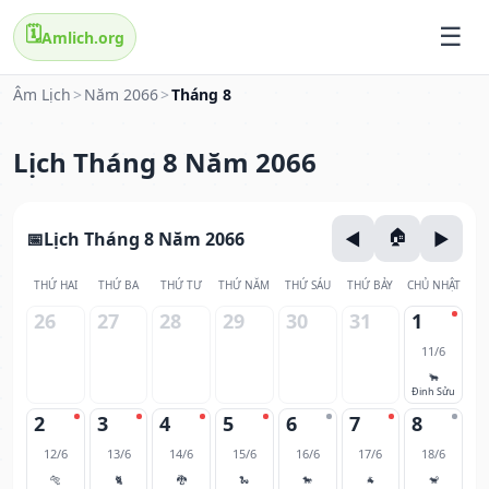
🗓️
Amlich.org
Âm Lịch
>
Năm 2066
>
Tháng 8
Lịch Tháng 8 Năm 2066
Lịch Tháng 8 Năm 2066
THỨ HAI
THỨ BA
THỨ TƯ
THỨ NĂM
THỨ SÁU
THỨ BẢY
CHỦ NHẬT
26
27
28
29
30
31
1
11/6
🐂
Đinh Sửu
2
3
4
5
6
7
8
12/6
13/6
14/6
15/6
16/6
17/6
18/6
🐅
🐈
🐉
🐍
🐎
🐐
🐒