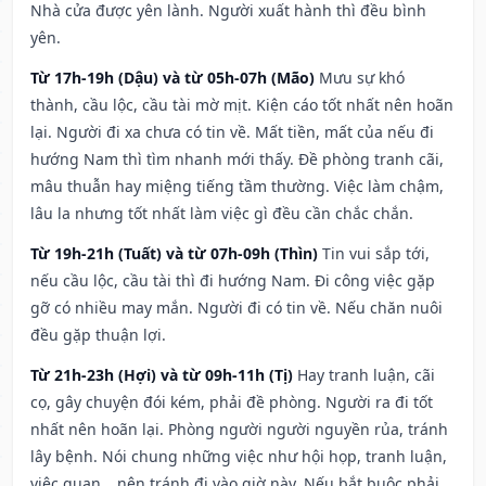
Nhà cửa được yên lành. Người xuất hành thì đều bình
yên.
Từ 17h-19h (Dậu) và từ 05h-07h (Mão)
Mưu sự khó
thành, cầu lộc, cầu tài mờ mịt. Kiện cáo tốt nhất nên hoãn
lại. Người đi xa chưa có tin về. Mất tiền, mất của nếu đi
hướng Nam thì tìm nhanh mới thấy. Đề phòng tranh cãi,
mâu thuẫn hay miệng tiếng tầm thường. Việc làm chậm,
lâu la nhưng tốt nhất làm việc gì đều cần chắc chắn.
Từ 19h-21h (Tuất) và từ 07h-09h (Thìn)
Tin vui sắp tới,
nếu cầu lộc, cầu tài thì đi hướng Nam. Đi công việc gặp
gỡ có nhiều may mắn. Người đi có tin về. Nếu chăn nuôi
đều gặp thuận lợi.
Từ 21h-23h (Hợi) và từ 09h-11h (Tị)
Hay tranh luận, cãi
cọ, gây chuyện đói kém, phải đề phòng. Người ra đi tốt
nhất nên hoãn lại. Phòng người người nguyền rủa, tránh
lây bệnh. Nói chung những việc như hội họp, tranh luận,
việc quan,…nên tránh đi vào giờ này. Nếu bắt buộc phải