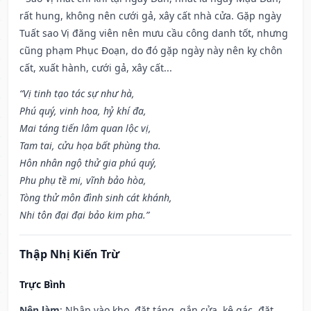
rất hung, không nên cưới gả, xây cất nhà cửa. Gặp ngày
Tuất sao Vị đăng viên nên mưu cầu công danh tốt, nhưng
cũng phạm Phục Đoạn, do đó gặp ngày này nên kỵ chôn
cất, xuất hành, cưới gả, xây cất...
“Vị tinh tạo tác sự như hà,
Phú quý, vinh hoa, hỷ khí đa,
Mai táng tiến lâm quan lộc vị,
Tam tai, cửu họa bất phùng tha.
Hôn nhân ngộ thử gia phú quý,
Phu phụ tề mi, vĩnh bảo hòa,
Tòng thử môn đình sinh cát khánh,
Nhi tôn đại đại bảo kim pha.”
Thập Nhị Kiến Trừ
Trực Bình
Nên làm
: Nhập vào kho, đặt táng, gắn cửa, kê gác, đặt