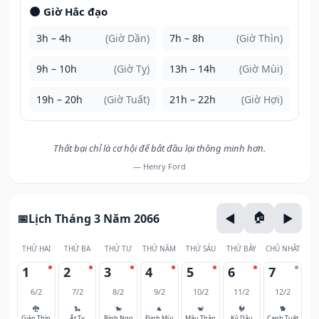
🌑 Giờ Hắc đạo
3h – 4h
(Giờ Dần)
7h – 8h
(Giờ Thìn)
9h – 10h
(Giờ Tỵ)
13h – 14h
(Giờ Mùi)
19h – 20h
(Giờ Tuất)
21h – 22h
(Giờ Hợi)
Thất bại chỉ là cơ hội để bắt đầu lại thông minh hơn.
— Henry Ford
Lịch Tháng 3 Năm 2066
THỨ HAI
THỨ BA
THỨ TƯ
THỨ NĂM
THỨ SÁU
THỨ BẢY
CHỦ NHẬT
1
2
3
4
5
6
7
6/2
7/2
8/2
9/2
10/2
11/2
12/2
🐉
🐍
🐎
🐐
🐒
🐓
🐕
Giáp Thìn
Ất Tỵ
Bính Ngọ
Đinh Mùi
Mậu Thân
Kỷ Dậu
Canh Tuất