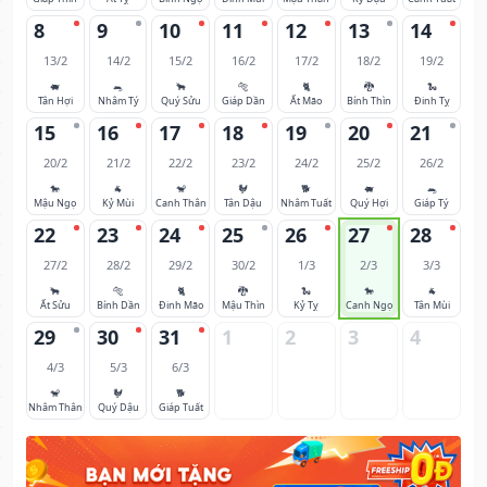
8
9
10
11
12
13
14
13/2
14/2
15/2
16/2
17/2
18/2
19/2
🐖
🐀
🐂
🐅
🐈
🐉
🐍
Tân Hợi
Nhâm Tý
Quý Sửu
Giáp Dần
Ất Mão
Bính Thìn
Đinh Tỵ
15
16
17
18
19
20
21
20/2
21/2
22/2
23/2
24/2
25/2
26/2
🐎
🐐
🐒
🐓
🐕
🐖
🐀
Mậu Ngọ
Kỷ Mùi
Canh Thân
Tân Dậu
Nhâm Tuất
Quý Hợi
Giáp Tý
22
23
24
25
26
27
28
27/2
28/2
29/2
30/2
1/3
2/3
3/3
🐂
🐅
🐈
🐉
🐍
🐎
🐐
Ất Sửu
Bính Dần
Đinh Mão
Mậu Thìn
Kỷ Tỵ
Canh Ngọ
Tân Mùi
29
30
31
1
2
3
4
4/3
5/3
6/3
🐒
🐓
🐕
Nhâm Thân
Quý Dậu
Giáp Tuất