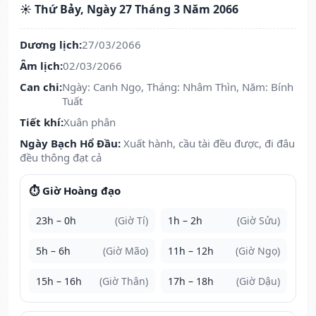
☀️ Thứ Bảy, Ngày 27 Tháng 3 Năm 2066
Dương lịch:
27/03/2066
Âm lịch:
02/03/2066
Can chi:
Ngày: Canh Ngọ, Tháng: Nhâm Thìn, Năm: Bính
Tuất
Tiết khí:
Xuân phân
Ngày Bạch Hổ Đầu:
Xuất hành, cầu tài đều được, đi đâu
đều thông đạt cả
⏱️ Giờ Hoàng đạo
23h – 0h
(Giờ Tí)
1h – 2h
(Giờ Sửu)
5h – 6h
(Giờ Mão)
11h – 12h
(Giờ Ngọ)
15h – 16h
(Giờ Thân)
17h – 18h
(Giờ Dậu)