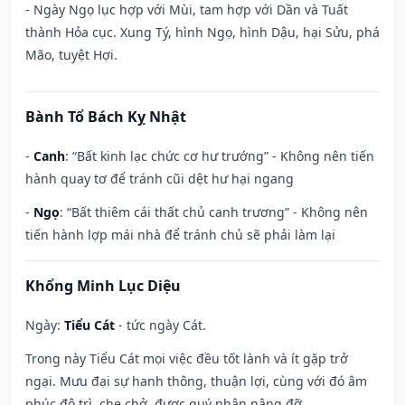
- Ngày Ngọ lục hợp với Mùi, tam hợp với Dần và Tuất
thành Hỏa cục. Xung Tý, hình Ngọ, hình Dậu, hại Sửu, phá
Mão, tuyệt Hợi.
Bành Tổ Bách Kỵ Nhật
-
Canh
: “Bất kinh lạc chức cơ hư trướng” - Không nên tiến
hành quay tơ để tránh cũi dệt hư hại ngang
-
Ngọ
: “Bất thiêm cái thất chủ canh trương” - Không nên
tiến hành lợp mái nhà để tránh chủ sẽ phải làm lại
Khổng Minh Lục Diệu
Ngày:
Tiểu Cát
- tức ngày Cát.
Trong này Tiểu Cát mọi việc đều tốt lành và ít gặp trở
ngại. Mưu đại sự hanh thông, thuận lợi, cùng với đó âm
phúc độ trì, che chở, được quý nhân nâng đỡ.