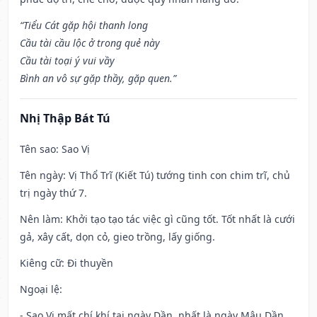
“Tiểu Cát gặp hội thanh long
Cầu tài cầu lộc ở trong quẻ này
Cầu tài toại ý vui vầy
Bình an vô sự gặp thầy, gặp quen.”
Nhị Thập Bát Tú
Tên sao
: Sao Vị
Tên ngày
: Vị Thổ Trĩ (Kiết Tú) tướng tinh con chim trĩ, chủ
trị ngày thứ 7.
Nên làm
: Khởi tạo tạo tác việc gì cũng tốt. Tốt nhất là cưới
gả, xây cất, dọn cỏ, gieo trồng, lấy giống.
Kiêng cữ
: Đi thuyền
Ngoại lệ
:
- Sao Vị mất chí khí tại ngày Dần, nhất là ngày Mậu Dần,