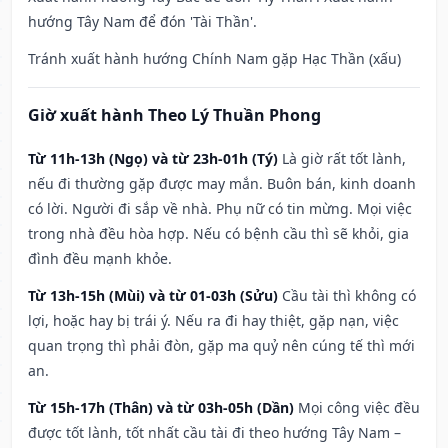
hướng Tây Nam để đón 'Tài Thần'.
Tránh xuất hành hướng Chính Nam gặp Hạc Thần (xấu)
Giờ xuất hành Theo Lý Thuần Phong
Từ 11h-13h (Ngọ) và từ 23h-01h (Tý)
Là giờ rất tốt lành,
nếu đi thường gặp được may mắn. Buôn bán, kinh doanh
có lời. Người đi sắp về nhà. Phụ nữ có tin mừng. Mọi việc
trong nhà đều hòa hợp. Nếu có bệnh cầu thì sẽ khỏi, gia
đình đều mạnh khỏe.
Từ 13h-15h (Mùi) và từ 01-03h (Sửu)
Cầu tài thì không có
lợi, hoặc hay bị trái ý. Nếu ra đi hay thiệt, gặp nạn, việc
quan trọng thì phải đòn, gặp ma quỷ nên cúng tế thì mới
an.
Từ 15h-17h (Thân) và từ 03h-05h (Dần)
Mọi công việc đều
được tốt lành, tốt nhất cầu tài đi theo hướng Tây Nam –