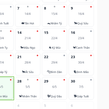
⭐
⭐
7
8
9
3/4
14/4
15/4
16/4
🐖
🐀
🐂
nh Tuất
Tân Hợi
Nhâm Tý
Quý Sửu
⭐
14
15
16
0/4
21/4
22/4
23/4
🐎
🐐
🐒
inh Tỵ
Mậu Ngọ
Kỷ Mùi
Canh Thân
21
22
23
7/4
28/4
29/4
30/4
🐂
🐅
🐈
iáp Tý
Ất Sửu
Bính Dần
Đinh Mão
⭐
28
29
30
4/5
5/5
6/5
7/5
🐒
🐓
🐕
ân Mùi
Nhâm Thân
Quý Dậu
Giáp Tuất
4
5
6