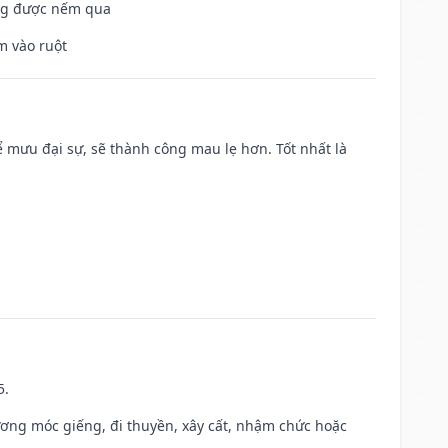
ông được nếm qua
m vào ruột
mưu đại sự, sẽ thành công mau lẹ hơn. Tốt nhất là
5.
ương móc giếng, đi thuyền, xây cất, nhậm chức hoặc