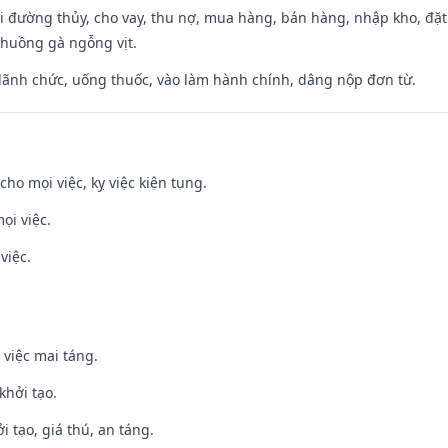
đi đường thủy, cho vay, thu nợ, mua hàng, bán hàng, nhập kho, đặt
chuồng gà ngỗng vịt.
 lãnh chức, uống thuốc, vào làm hành chính, dâng nộp đơn từ.
cho mọi việc, kỵ việc kiện tụng.
ọi việc.
việc.
 việc mai táng.
khởi tạo.
i tạo, giá thú, an táng.