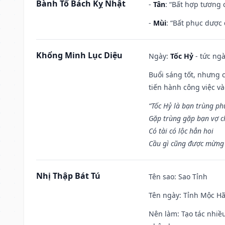
Bành Tổ Bách Kỵ Nhật
-
Tân
: “Bất hợp tương
-
Mùi
: “Bất phục dược
Khổng Minh Lục Diệu
Ngày:
Tốc Hỷ
- tức ngà
Buổi sáng tốt, nhưng 
tiến hành công việc v
“Tốc Hỷ là bạn trùng p
Gặp trùng gặp bạn vợ c
Có tài có lộc hẳn hoi
Cầu gì cũng được mừng 
Nhị Thập Bát Tú
Tên sao
: Sao Tỉnh
Tên ngày
: Tỉnh Mộc Hã
Nên làm
: Tạo tác nhi