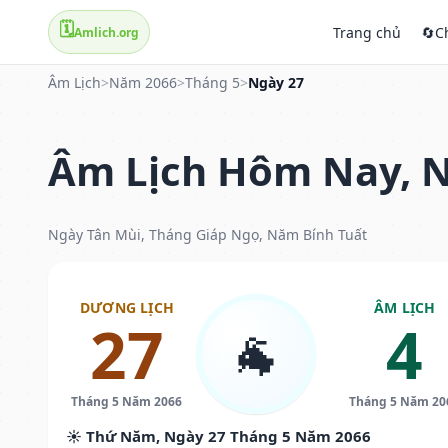
🗓️
Trang chủ
🔄
C
Amlich.org
Âm Lịch
>
Năm 2066
>
Tháng 5
>
Ngày 27
Âm Lịch Hôm Nay, N
Ngày Tân Mùi, Tháng Giáp Ngọ, Năm Bính Tuất
DƯƠNG LỊCH
ÂM LỊCH
27
4
🐐
Tháng 5 Năm 2066
Tháng 5 Năm 20
☀️ Thứ Năm, Ngày 27 Tháng 5 Năm 2066