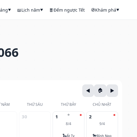
háng
📖
Lịch năm
🧧
Đếm ngược Tết
🧭
Khám phá
▼
▼
▼
066
 NĂM
THỨ SÁU
THỨ BẢY
CHỦ NHẬT
⭐
30
1
2
8/4
9/4
🐍
🐎
Ất Tỵ
Bính Ngọ