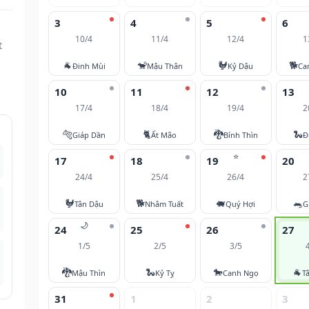
3
4
5
6
10/4
11/4
12/4
1
t
🐐
🐒
🐓
🐕
Đinh Mùi
Mậu Thân
Kỷ Dậu
Ca
10
11
12
13
17/4
18/4
19/4
2
🐅
🐈
🐉
🐍
Giáp Dần
Ất Mão
Bính Thìn
Đ
⭐
17
18
19
20
24/4
25/4
26/4
2
🐓
🐕
🐖
🐀
Tân Dậu
Nhâm Tuất
Quý Hợi
G
🌙
24
25
26
27
1/5
2/5
3/5
🐉
🐍
🐎
🐐
Mậu Thìn
Kỷ Tỵ
Canh Ngọ
T
31
1
2
3