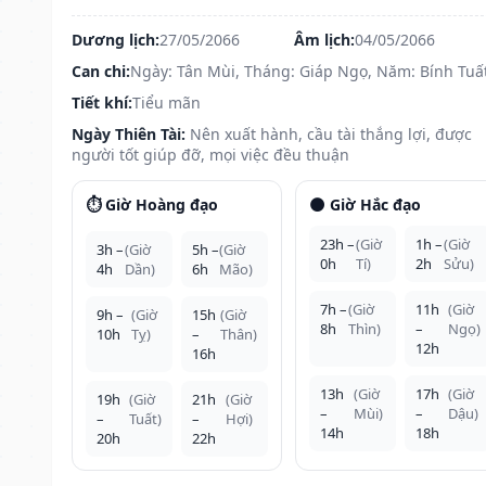
Dương lịch:
27/05/2066
Âm lịch:
04/05/2066
Can chi:
Ngày: Tân Mùi, Tháng: Giáp Ngọ, Năm: Bính Tuấ
Tiết khí:
Tiểu mãn
Ngày Thiên Tài:
Nên xuất hành, cầu tài thắng lợi, được
người tốt giúp đỡ, mọi việc đều thuận
⏱️ Giờ Hoàng đạo
🌑 Giờ Hắc đạo
23h –
(Giờ
1h –
(Giờ
3h –
(Giờ
5h –
(Giờ
0h
Tí)
2h
Sửu)
4h
Dần)
6h
Mão)
7h –
(Giờ
11h
(Giờ
9h –
(Giờ
15h
(Giờ
8h
Thìn)
–
Ngọ)
10h
Tỵ)
–
Thân)
12h
16h
13h
(Giờ
17h
(Giờ
19h
(Giờ
21h
(Giờ
–
Mùi)
–
Dậu)
–
Tuất)
–
Hợi)
14h
18h
20h
22h