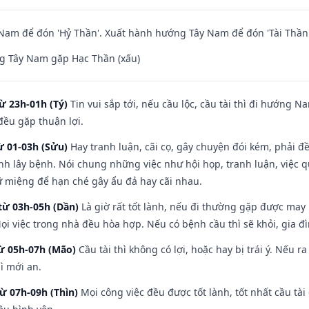
am để đón 'Hỷ Thần'. Xuất hành hướng Tây Nam để đón 'Tài Thần'
g Tây Nam gặp Hạc Thần (xấu)
ừ 23h-01h (Tý)
Tin vui sắp tới, nếu cầu lộc, cầu tài thì đi hướng 
đều gặp thuận lợi.
ừ 01-03h (Sửu)
Hay tranh luận, cãi cọ, gây chuyện đói kém, phải đ
nh lây bệnh. Nói chung những việc như hội họp, tranh luận, việc q
iữ miệng để hạn ché gây ẩu đả hay cãi nhau.
từ 03h-05h (Dần)
Là giờ rất tốt lành, nếu đi thường gặp được may
ọi việc trong nhà đều hòa hợp. Nếu có bệnh cầu thì sẽ khỏi, gia 
từ 05h-07h (Mão)
Cầu tài thì không có lợi, hoặc hay bị trái ý. Nếu r
ì mới an.
từ 07h-09h (Thìn)
Mọi công việc đều được tốt lành, tốt nhất cầu t