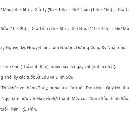
ờ Mão (5h – 6h)
;
Giờ Tỵ (9h – 10h)
;
Giờ Thân (15h – 16h)
;
Giờ T
 Sửu (1h – 2h)
;
Giờ Thìn (7h – 8h)
;
Giờ Ngọ (11h – 12h)
;
Giờ Mù
 Nguyệt kỵ, Nguyệt tận, Tam Nương, Dương Công Kỵ Nhật nào.
i sinh Can (Thổ sinh Kim), ngày này là ngày cát (nghĩa nhật).
 Thổ, kỵ các tuổi: Ất Sửu và Đinh Sửu.
 Thổ khắc với hành Thủy, ngoại trừ các tuổi: Đinh Mùi, Quý Hợi t
i Ngọ, tam hợp với Mão và Hợi thành Mộc cục. Xung Sửu, hình Sửu, 
tuổi Thân, Tý, Thìn.