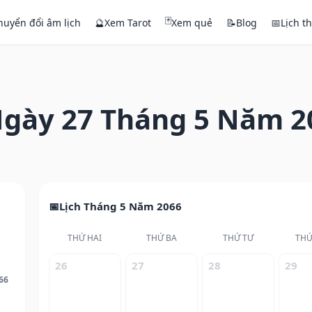
🃏
huyển đổi âm lịch
🔮
Xem Tarot
Xem quẻ
📝
Blog
📅
Lịch t
gày 27 Tháng 5 Năm 2
Lịch Tháng 5 Năm 2066
THỨ HAI
THỨ BA
THỨ TƯ
THỨ
26
27
28
29
66