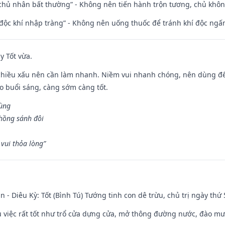
 chủ nhân bất thường” - Không nên tiến hành trộn tương, chủ kh
 độc khí nhập tràng” - Không nên uống thuốc để tránh khí độc ngấ
y Tốt vừa.
chiều xấu nên cần làm nhanh. Niềm vui nhanh chóng, nên dùng để 
ào buổi sáng, càng sớm càng tốt.
hùng
hồng sánh đôi
vui thỏa lòng”
n - Diêu Kỳ: Tốt (Bình Tú) Tướng tinh con dê trừu, chủ trị ngày thứ 
ều việc rất tốt như trổ cửa dựng cửa, mở thông đường nước, đào m