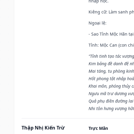
nhập học.
Kiêng cữ
: Làm sanh p
Ngoại lệ
:
- Sao Tỉnh Mộc Hãn tại
Tỉnh: Mộc Can (con chi
“Tỉnh tinh tạo tác vượn
Kim bảng đề danh đệ nh
Mai táng, tu phòng kinh
Hốt phong tật nhập hoà
Khai môn, phóng thủy ch
Ngưu mã trư dương vượ
Quả phụ điền đường lai
Nhi tôn hưng vượng hữu
Thập Nhị Kiến Trừ
Trực Mãn