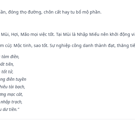
hần, đóng thọ đường, chôn cất hay tu bổ mộ phần.
 Mùi, Hợi, Mão mọi việc tốt. Tại Mùi là Nhập Miếu nên khởi động 
m cú): Mộc tinh, sao tốt. Sự nghiệp công danh thành đạt, thăng tiến
g tàm điền,
ất tiên,
 tốt tử,
ng điên tuyền
iêu tài bạch,
ng mạc cát,
 nhập trạch,
 dư tiền.”