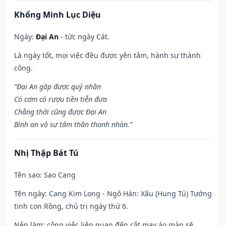
Khổng Minh Lục Diệu
Ngày:
Đại An
- tức ngày Cát.
Là ngày tốt, mọi việc đều được yên tâm, hành sự thành
công.
“Đại An gặp được quý nhân
Có cơm có rượu tiền tiễn đưa
Chẳng thời cũng được Đại An
Bình an vô sự tấm thân thanh nhàn.”
Nhị Thập Bát Tú
Tên sao
: Sao Cang
Tên ngày
: Cang Kim Long - Ngô Hán: Xấu (Hung Tú) Tướng
tinh con Rồng, chủ trị ngày thứ 6.
Nên làm
: công việc liên quan đến cắt may áo màn sẽ