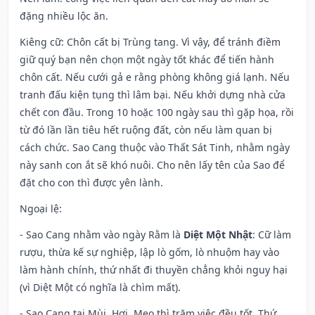
đặng nhiều lộc ăn.
Kiêng cữ
: Chôn cất bị Trùng tang. Vì vậy, để tránh điềm
giữ quý bạn nên chọn một ngày tốt khác để tiến hành
chôn cất. Nếu cưới gả e rằng phòng không giá lạnh. Nếu
tranh đấu kiện tụng thì lâm bại. Nếu khởi dựng nhà cửa
chết con đầu. Trong 10 hoặc 100 ngày sau thì gặp họa, rồi
từ đó lần lần tiêu hết ruộng đất, còn nếu làm quan bị
cách chức. Sao Cang thuộc vào Thất Sát Tinh, nhằm ngày
này sanh con ắt sẽ khó nuôi. Cho nên lấy tên của Sao để
đặt cho con thì được yên lành.
Ngoại lệ
:
- Sao Cang nhằm vào ngày Rằm là
Diệt Một Nhật
: Cữ làm
rượu, thừa kế sự nghiệp, lập lò gốm, lò nhuộm hay vào
làm hành chính, thứ nhất đi thuyền chẳng khỏi nguy hại
(vì Diệt Một có nghĩa là chìm mất).
- Sao Cang tại Mùi, Hợi, Mẹo thì trăm việc đều tốt. Thứ