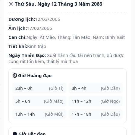
☀️ Thứ Sáu, Ngày 12 Tháng 3 Năm 2066
Dương lịch:
12/03/2066
Âm lịch:
17/02/2066
Can chi:
Ngày: Ất Mão, Tháng: Tân Mão, Năm: Bính Tuất
Tiết khí:
Kinh trập
Ngày Thiên Đạo:
Xuất hành cầu tài nên tránh, dù được
cũng rất tốn kém, thất lý mà thua
⏱️ Giờ Hoàng đạo
23h – 0h
(Giờ Tí)
3h – 4h
(Giờ Dần)
5h – 6h
(Giờ Mão)
11h – 12h
(Giờ Ngọ)
13h – 14h
(Giờ Mùi)
17h – 18h
(Giờ Dậu)
🌑 Giờ Hắc đạo