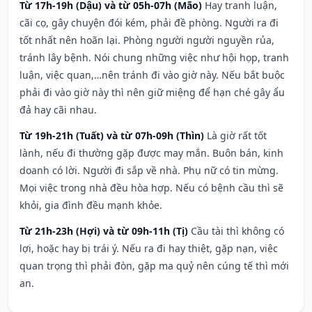
Từ 17h-19h (Dậu) và từ 05h-07h (Mão)
Hay tranh luận,
cãi cọ, gây chuyện đói kém, phải đề phòng. Người ra đi
tốt nhất nên hoãn lại. Phòng người người nguyền rủa,
tránh lây bệnh. Nói chung những việc như hội họp, tranh
luận, việc quan,…nên tránh đi vào giờ này. Nếu bắt buộc
phải đi vào giờ này thì nên giữ miệng để hạn ché gây ẩu
đả hay cãi nhau.
Từ 19h-21h (Tuất) và từ 07h-09h (Thìn)
Là giờ rất tốt
lành, nếu đi thường gặp được may mắn. Buôn bán, kinh
doanh có lời. Người đi sắp về nhà. Phụ nữ có tin mừng.
Mọi việc trong nhà đều hòa hợp. Nếu có bệnh cầu thì sẽ
khỏi, gia đình đều mạnh khỏe.
Từ 21h-23h (Hợi) và từ 09h-11h (Tị)
Cầu tài thì không có
lợi, hoặc hay bị trái ý. Nếu ra đi hay thiệt, gặp nạn, việc
quan trọng thì phải đòn, gặp ma quỷ nên cúng tế thì mới
an.