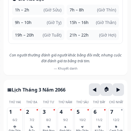
1h – 2h
(Giờ Sửu)
7h – 8h
(Giờ Thìn)
9h – 10h
(Giờ Tỵ)
15h – 16h
(Giờ Thân)
19h – 20h
(Giờ Tuất)
21h – 22h
(Giờ Hợi)
Con người thường đánh giá người khác bằng đôi mắt, nhưng cuộc
đời đánh giá ta bằng trái tim.
— Khuyết danh
Lịch Tháng 3 Năm 2066
THỨ HAI
THỨ BA
THỨ TƯ
THỨ NĂM
THỨ SÁU
THỨ BẢY
CHỦ NHẬT
1
2
3
4
5
6
7
6/2
7/2
8/2
9/2
10/2
11/2
12/2
🐉
🐍
🐎
🐐
🐒
🐓
🐕
Giáp Thìn
Ất Tỵ
Bính Ngọ
Đinh Mùi
Mậu Thân
Kỷ Dậu
Canh Tuất