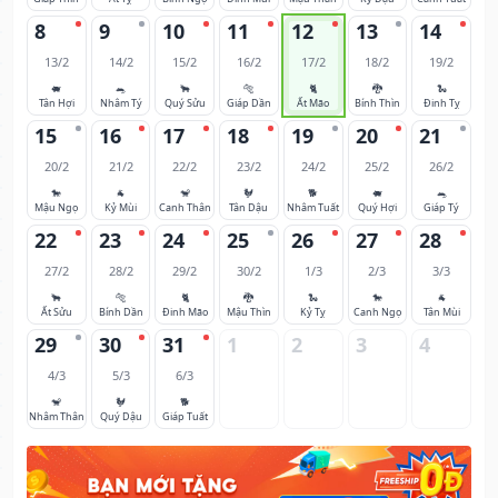
8
9
10
11
12
13
14
13/2
14/2
15/2
16/2
17/2
18/2
19/2
🐖
🐀
🐂
🐅
🐈
🐉
🐍
Tân Hợi
Nhâm Tý
Quý Sửu
Giáp Dần
Ất Mão
Bính Thìn
Đinh Tỵ
15
16
17
18
19
20
21
20/2
21/2
22/2
23/2
24/2
25/2
26/2
🐎
🐐
🐒
🐓
🐕
🐖
🐀
Mậu Ngọ
Kỷ Mùi
Canh Thân
Tân Dậu
Nhâm Tuất
Quý Hợi
Giáp Tý
22
23
24
25
26
27
28
27/2
28/2
29/2
30/2
1/3
2/3
3/3
🐂
🐅
🐈
🐉
🐍
🐎
🐐
Ất Sửu
Bính Dần
Đinh Mão
Mậu Thìn
Kỷ Tỵ
Canh Ngọ
Tân Mùi
29
30
31
1
2
3
4
4/3
5/3
6/3
🐒
🐓
🐕
Nhâm Thân
Quý Dậu
Giáp Tuất