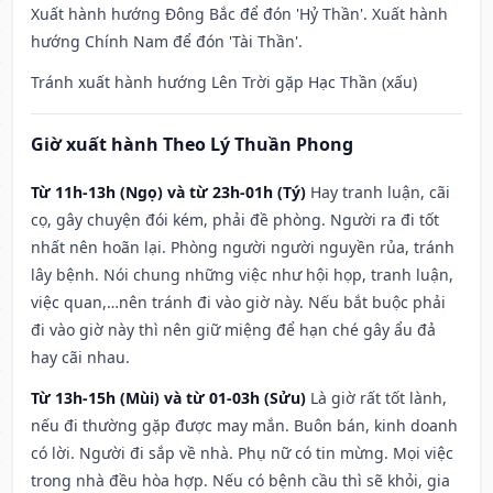
Xuất hành hướng Đông Bắc để đón 'Hỷ Thần'. Xuất hành
hướng Chính Nam để đón 'Tài Thần'.
Tránh xuất hành hướng Lên Trời gặp Hạc Thần (xấu)
Giờ xuất hành Theo Lý Thuần Phong
Từ 11h-13h (Ngọ) và từ 23h-01h (Tý)
Hay tranh luận, cãi
cọ, gây chuyện đói kém, phải đề phòng. Người ra đi tốt
nhất nên hoãn lại. Phòng người người nguyền rủa, tránh
lây bệnh. Nói chung những việc như hội họp, tranh luận,
việc quan,…nên tránh đi vào giờ này. Nếu bắt buộc phải
đi vào giờ này thì nên giữ miệng để hạn ché gây ẩu đả
hay cãi nhau.
Từ 13h-15h (Mùi) và từ 01-03h (Sửu)
Là giờ rất tốt lành,
nếu đi thường gặp được may mắn. Buôn bán, kinh doanh
có lời. Người đi sắp về nhà. Phụ nữ có tin mừng. Mọi việc
trong nhà đều hòa hợp. Nếu có bệnh cầu thì sẽ khỏi, gia