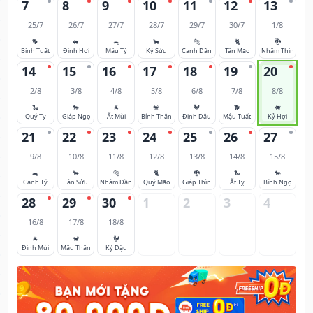
7
8
9
10
11
12
13
25/7
26/7
27/7
28/7
29/7
30/7
1/8
🐕
🐖
🐀
🐂
🐅
🐈
🐉
Bính Tuất
Đinh Hợi
Mậu Tý
Kỷ Sửu
Canh Dần
Tân Mão
Nhâm Thìn
14
15
16
17
18
19
20
2/8
3/8
4/8
5/8
6/8
7/8
8/8
🐍
🐎
🐐
🐒
🐓
🐕
🐖
Quý Tỵ
Giáp Ngọ
Ất Mùi
Bính Thân
Đinh Dậu
Mậu Tuất
Kỷ Hợi
21
22
23
24
25
26
27
9/8
10/8
11/8
12/8
13/8
14/8
15/8
🐀
🐂
🐅
🐈
🐉
🐍
🐎
Canh Tý
Tân Sửu
Nhâm Dần
Quý Mão
Giáp Thìn
Ất Tỵ
Bính Ngọ
28
29
30
1
2
3
4
16/8
17/8
18/8
🐐
🐒
🐓
Đinh Mùi
Mậu Thân
Kỷ Dậu