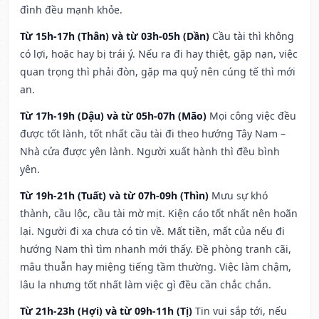
đình đều mạnh khỏe.
Từ 15h-17h (Thân) và từ 03h-05h (Dần)
Cầu tài thì không
có lợi, hoặc hay bị trái ý. Nếu ra đi hay thiệt, gặp nạn, việc
quan trọng thì phải đòn, gặp ma quỷ nên cúng tế thì mới
an.
Từ 17h-19h (Dậu) và từ 05h-07h (Mão)
Mọi công việc đều
được tốt lành, tốt nhất cầu tài đi theo hướng Tây Nam –
Nhà cửa được yên lành. Người xuất hành thì đều bình
yên.
Từ 19h-21h (Tuất) và từ 07h-09h (Thìn)
Mưu sự khó
thành, cầu lộc, cầu tài mờ mịt. Kiện cáo tốt nhất nên hoãn
lại. Người đi xa chưa có tin về. Mất tiền, mất của nếu đi
hướng Nam thì tìm nhanh mới thấy. Đề phòng tranh cãi,
mâu thuẫn hay miệng tiếng tầm thường. Việc làm chậm,
lâu la nhưng tốt nhất làm việc gì đều cần chắc chắn.
Từ 21h-23h (Hợi) và từ 09h-11h (Tị)
Tin vui sắp tới, nếu