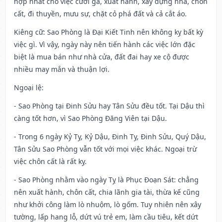
hợp nhất cho việc cưới gả, xuất hành, xây dựng nhà, chôn
cất, đi thuyền, mưu sự, chặt cỏ phá đất và cả cắt áo.
Kiêng cữ
: Sao Phòng là Đại Kiết Tinh nên không kỵ bất kỳ
việc gì. Vì vậy, ngày này nên tiến hành các việc lớn đặc
biệt là mua bán như nhà cửa, đất đai hay xe cộ được
nhiều may mắn và thuận lợi.
Ngoại lệ
:
- Sao Phòng tại Đinh Sửu hay Tân Sửu đều tốt. Tại Dậu thì
càng tốt hơn, vì Sao Phòng Đăng Viên tại Dậu.
- Trong 6 ngày Kỷ Tỵ, Kỷ Dậu, Đinh Tỵ, Đinh Sửu, Quý Dậu,
Tân Sửu Sao Phòng vẫn tốt với mọi việc khác. Ngoại trừ
việc chôn cất là rất kỵ.
- Sao Phòng nhằm vào ngày Tỵ là Phục Đoạn Sát: chẳng
nên xuất hành, chôn cất, chia lãnh gia tài, thừa kế cũng
như khởi công làm lò nhuộm, lò gốm. Tuy nhiên nên xây
tường, lấp hang lỗ, dứt vú trẻ em, làm cầu tiêu, kết dứt