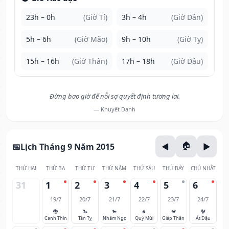
23h – 0h
(Giờ Tí)
3h – 4h
(Giờ Dần)
5h – 6h
(Giờ Mão)
9h – 10h
(Giờ Tỵ)
15h – 16h
(Giờ Thân)
17h – 18h
(Giờ Dậu)
Đừng bao giờ để nỗi sợ quyết định tương lai.
— Khuyết Danh
Lịch Tháng 9 Năm 2015
THỨ HAI
THỨ BA
THỨ TƯ
THỨ NĂM
THỨ SÁU
THỨ BẢY
CHỦ NHẬT
31
1
2
3
4
5
6
19/7
20/7
21/7
22/7
23/7
24/7
🐉
🐍
🐎
🐐
🐒
🐓
Canh Thìn
Tân Tỵ
Nhâm Ngọ
Quý Mùi
Giáp Thân
Ất Dậu