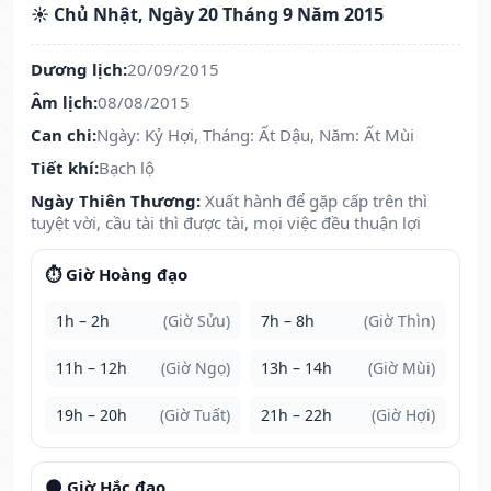
☀️ Chủ Nhật, Ngày 20 Tháng 9 Năm 2015
Dương lịch:
20/09/2015
Âm lịch:
08/08/2015
Can chi:
Ngày: Kỷ Hợi, Tháng: Ất Dậu, Năm: Ất Mùi
Tiết khí:
Bạch lộ
Ngày Thiên Thương:
Xuất hành để gặp cấp trên thì
tuyệt vời, cầu tài thì được tài, mọi việc đều thuận lợi
⏱️ Giờ Hoàng đạo
1h – 2h
(Giờ Sửu)
7h – 8h
(Giờ Thìn)
11h – 12h
(Giờ Ngọ)
13h – 14h
(Giờ Mùi)
19h – 20h
(Giờ Tuất)
21h – 22h
(Giờ Hợi)
🌑 Giờ Hắc đạo