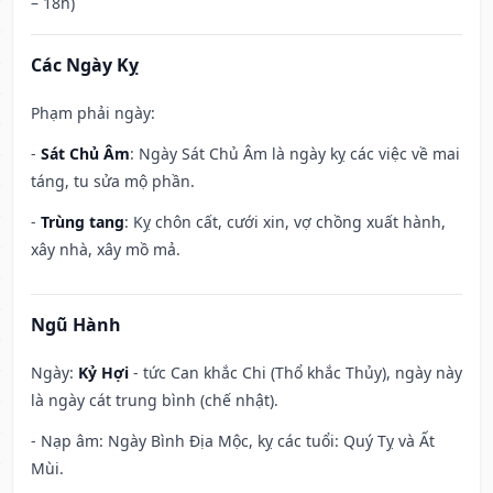
– 18h)
Các Ngày Kỵ
Phạm phải ngày:
-
Sát Chủ Âm
: Ngày Sát Chủ Âm là ngày kỵ các việc về mai
táng, tu sửa mộ phần.
-
Trùng tang
: Kỵ chôn cất, cưới xin, vợ chồng xuất hành,
xây nhà, xây mồ mả.
Ngũ Hành
Ngày:
Kỷ Hợi
- tức Can khắc Chi (Thổ khắc Thủy), ngày này
là ngày cát trung bình (chế nhật).
- Nạp âm: Ngày Bình Địa Mộc, kỵ các tuổi: Quý Tỵ và Ất
Mùi.