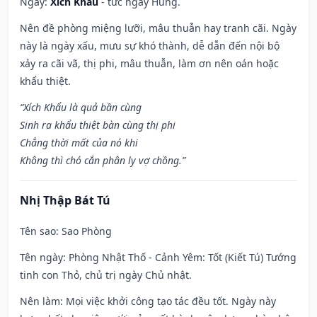
Ngày:
Xích Khẩu
- tức ngày Hung.
Nên đề phòng miệng lưỡi, mâu thuẫn hay tranh cãi. Ngày
này là ngày xấu, mưu sự khó thành, dễ dẫn đến nội bộ
xảy ra cãi vã, thị phi, mâu thuẫn, làm ơn nên oán hoặc
khẩu thiệt.
“Xích Khẩu là quả bần cùng
Sinh ra khẩu thiệt bàn cùng thị phi
Chẳng thời mất của nó khi
Không thì chó cắn phân ly vợ chồng.”
Nhị Thập Bát Tú
Tên sao
: Sao Phòng
Tên ngày
: Phòng Nhật Thố - Cảnh Yêm: Tốt (Kiết Tú) Tướng
tinh con Thỏ, chủ trị ngày Chủ nhật.
Nên làm
: Mọi việc khởi công tạo tác đều tốt. Ngày này