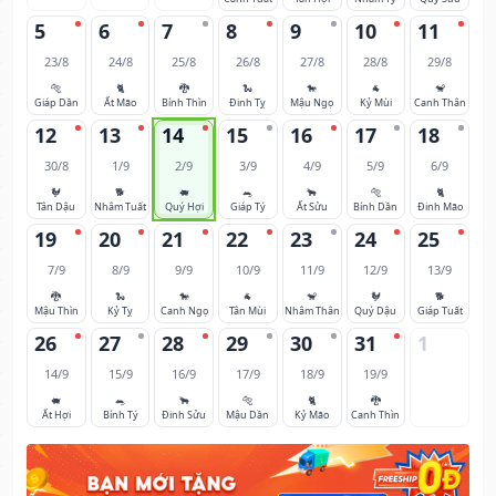
5
6
7
8
9
10
11
23/8
24/8
25/8
26/8
27/8
28/8
29/8
🐅
🐈
🐉
🐍
🐎
🐐
🐒
Giáp Dần
Ất Mão
Bính Thìn
Đinh Tỵ
Mậu Ngọ
Kỷ Mùi
Canh Thân
12
13
14
15
16
17
18
30/8
1/9
2/9
3/9
4/9
5/9
6/9
🐓
🐕
🐖
🐀
🐂
🐅
🐈
Tân Dậu
Nhâm Tuất
Quý Hợi
Giáp Tý
Ất Sửu
Bính Dần
Đinh Mão
19
20
21
22
23
24
25
7/9
8/9
9/9
10/9
11/9
12/9
13/9
🐉
🐍
🐎
🐐
🐒
🐓
🐕
Mậu Thìn
Kỷ Tỵ
Canh Ngọ
Tân Mùi
Nhâm Thân
Quý Dậu
Giáp Tuất
26
27
28
29
30
31
1
14/9
15/9
16/9
17/9
18/9
19/9
🐖
🐀
🐂
🐅
🐈
🐉
Ất Hợi
Bính Tý
Đinh Sửu
Mậu Dần
Kỷ Mão
Canh Thìn