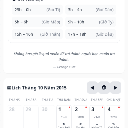
23h – 0h
(Giờ Tí)
3h – 4h
(Giờ Dần)
5h – 6h
(Giờ Mão)
9h – 10h
(Giờ Tỵ)
15h – 16h
(Giờ Thân)
17h – 18h
(Giờ Dậu)
Không bao giờ là quá muộn để trở thành người bạn muốn trở
thành.
— George Eliot
Lịch Tháng 10 Năm 2015
THỨ HAI
THỨ BA
THỨ TƯ
THỨ NĂM
THỨ SÁU
THỨ BẢY
CHỦ NHẬT
28
29
30
1
2
3
4
19/8
20/8
21/8
22/8
🐕
🐖
🐀
🐂
Canh Tuất
Tân Hợi
Nhâm Tý
Quý Sửu