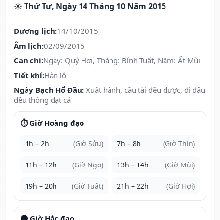
☀️ Thứ Tư, Ngày 14 Tháng 10 Năm 2015
Dương lịch:
14/10/2015
Âm lịch:
02/09/2015
Can chi:
Ngày: Quý Hợi, Tháng: Bính Tuất, Năm: Ất Mùi
Tiết khí:
Hàn lộ
Ngày Bạch Hổ Đầu:
Xuất hành, cầu tài đều được, đi đâu
đều thông đạt cả
⏱️ Giờ Hoàng đạo
1h – 2h
(Giờ Sửu)
7h – 8h
(Giờ Thìn)
11h – 12h
(Giờ Ngọ)
13h – 14h
(Giờ Mùi)
19h – 20h
(Giờ Tuất)
21h – 22h
(Giờ Hợi)
🌑 Giờ Hắc đạo