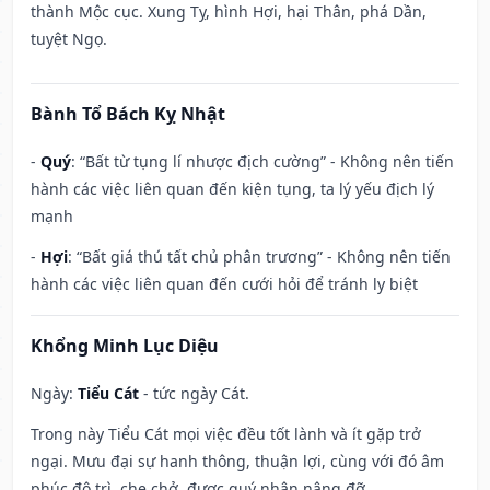
thành Mộc cục. Xung Tỵ, hình Hợi, hại Thân, phá Dần,
tuyệt Ngọ.
Bành Tổ Bách Kỵ Nhật
-
Quý
: “Bất từ tụng lí nhược địch cường” - Không nên tiến
hành các việc liên quan đến kiện tụng, ta lý yếu địch lý
mạnh
-
Hợi
: “Bất giá thú tất chủ phân trương” - Không nên tiến
hành các việc liên quan đến cưới hỏi để tránh ly biệt
Khổng Minh Lục Diệu
Ngày:
Tiểu Cát
- tức ngày Cát.
Trong này Tiểu Cát mọi việc đều tốt lành và ít gặp trở
ngại. Mưu đại sự hanh thông, thuận lợi, cùng với đó âm
phúc độ trì, che chở, được quý nhân nâng đỡ.