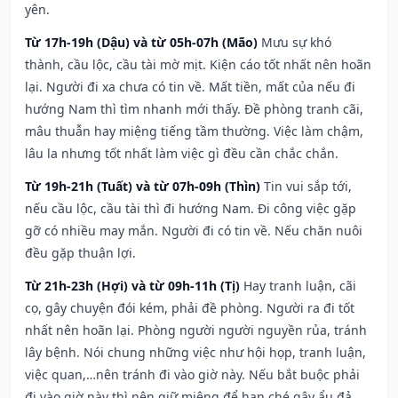
yên.
Từ 17h-19h (Dậu) và từ 05h-07h (Mão)
Mưu sự khó
thành, cầu lộc, cầu tài mờ mịt. Kiện cáo tốt nhất nên hoãn
lại. Người đi xa chưa có tin về. Mất tiền, mất của nếu đi
hướng Nam thì tìm nhanh mới thấy. Đề phòng tranh cãi,
mâu thuẫn hay miệng tiếng tầm thường. Việc làm chậm,
lâu la nhưng tốt nhất làm việc gì đều cần chắc chắn.
Từ 19h-21h (Tuất) và từ 07h-09h (Thìn)
Tin vui sắp tới,
nếu cầu lộc, cầu tài thì đi hướng Nam. Đi công việc gặp
gỡ có nhiều may mắn. Người đi có tin về. Nếu chăn nuôi
đều gặp thuận lợi.
Từ 21h-23h (Hợi) và từ 09h-11h (Tị)
Hay tranh luận, cãi
cọ, gây chuyện đói kém, phải đề phòng. Người ra đi tốt
nhất nên hoãn lại. Phòng người người nguyền rủa, tránh
lây bệnh. Nói chung những việc như hội họp, tranh luận,
việc quan,…nên tránh đi vào giờ này. Nếu bắt buộc phải
đi vào giờ này thì nên giữ miệng để hạn ché gây ẩu đả