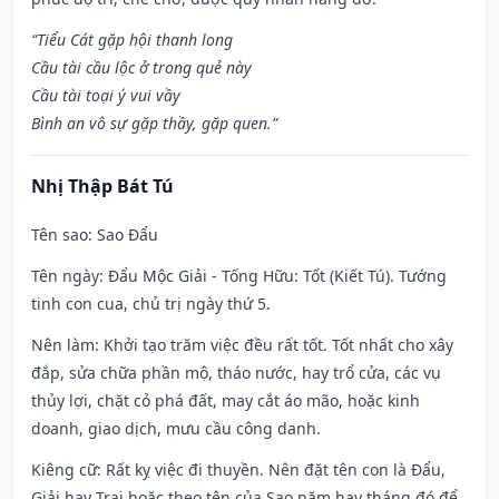
“Tiểu Cát gặp hội thanh long
Cầu tài cầu lộc ở trong quẻ này
Cầu tài toại ý vui vầy
Bình an vô sự gặp thầy, gặp quen.”
Nhị Thập Bát Tú
Tên sao
: Sao Đẩu
Tên ngày
: Đẩu Mộc Giải - Tống Hữu: Tốt (Kiết Tú). Tướng
tinh con cua, chủ trị ngày thứ 5.
Nên làm
: Khởi tạo trăm việc đều rất tốt. Tốt nhất cho xây
đắp, sửa chữa phần mộ, tháo nước, hay trổ cửa, các vụ
thủy lợi, chặt cỏ phá đất, may cắt áo mão, hoặc kinh
doanh, giao dịch, mưu cầu công danh.
Kiêng cữ
: Rất kỵ việc đi thuyền. Nên đặt tên con là Đẩu,
Giải hay Trại hoặc theo tên của Sao năm hay tháng đó để