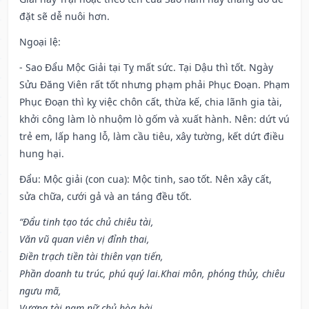
đặt sẽ dễ nuôi hơn.
Ngoại lệ
:
- Sao Đẩu Mộc Giải tại Tỵ mất sức. Tại Dậu thì tốt. Ngày
Sửu Đăng Viên rất tốt nhưng phạm phải Phục Đoạn. Phạm
Phục Đoạn thì kỵ việc chôn cất, thừa kế, chia lãnh gia tài,
khởi công làm lò nhuộm lò gốm và xuất hành. Nên: dứt vú
trẻ em, lấp hang lỗ, làm cầu tiêu, xây tường, kết dứt điều
hung hại.
Đẩu: Mộc giải (con cua): Mộc tinh, sao tốt. Nên xây cất,
sửa chữa, cưới gả và an táng đều tốt.
“Đẩu tinh tạo tác chủ chiêu tài,
Văn vũ quan viên vị đỉnh thai,
Điền trạch tiền tài thiên vạn tiến,
Phần doanh tu trúc, phú quý lai.Khai môn, phóng thủy, chiêu
ngưu mã,
Vượng tài nam nữ chủ hòa hài,