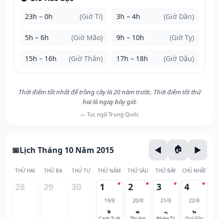
23h – 0h
(Giờ Tí)
3h – 4h
(Giờ Dần)
5h – 6h
(Giờ Mão)
9h – 10h
(Giờ Tỵ)
15h – 16h
(Giờ Thân)
17h – 18h
(Giờ Dậu)
Thời điểm tốt nhất để trồng cây là 20 năm trước. Thời điểm tốt thứ
hai là ngay bây giờ.
— Tục ngữ Trung Quốc
Lịch Tháng 10 Năm 2015
THỨ HAI
THỨ BA
THỨ TƯ
THỨ NĂM
THỨ SÁU
THỨ BẢY
CHỦ NHẬT
28
29
30
1
2
3
4
19/8
20/8
21/8
22/8
🐕
🐖
🐀
🐂
Canh Tuất
Tân Hợi
Nhâm Tý
Quý Sửu