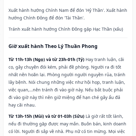
Xuất hành hướng Chính Nam để đón 'Hỷ Thần'. Xuất hành
hướng Chính Đông để đón 'Tài Thần'.
Tránh xuất hành hướng Chính Đông gặp Hạc Thần (xấu)
Giờ xuất hành Theo Lý Thuần Phong
Từ 11h-13h (Ngọ) và từ 23h-01h (Tý)
Hay tranh luận, cãi
cọ, gây chuyện đói kém, phải đề phòng. Người ra đi tốt
nhất nên hoãn lại. Phòng người người nguyền rủa, tránh
lây bệnh. Nói chung những việc như hội họp, tranh luận,
việc quan,…nên tránh đi vào giờ này. Nếu bắt buộc phải
đi vào giờ này thì nên giữ miệng để hạn ché gây ẩu đả
hay cãi nhau.
Từ 13h-15h (Mùi) và từ 01-03h (Sửu)
Là giờ rất tốt lành,
nếu đi thường gặp được may mắn. Buôn bán, kinh doanh
có lời. Người đi sắp về nhà. Phụ nữ có tin mừng. Mọi việc