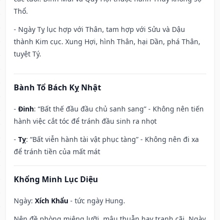
Thổ.
- Ngày Tỵ lục hợp với Thân, tam hợp với Sửu và Dậu
thành Kim cục. Xung Hợi, hình Thân, hại Dần, phá Thân,
tuyệt Tý.
Bành Tổ Bách Kỵ Nhật
-
Đinh
: “Bất thế đầu đầu chủ sanh sang” - Không nên tiến
hành việc cắt tóc để tránh đầu sinh ra nhọt
-
Tỵ
: “Bất viễn hành tài vật phục tàng” - Không nên đi xa
để tránh tiền của mất mát
Khổng Minh Lục Diệu
Ngày:
Xích Khẩu
- tức ngày Hung.
Nên đề phòng miệng lưỡi, mâu thuẫn hay tranh cãi. Ngày