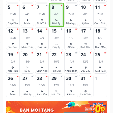
5
6
7
8
9
10
11
23/8
24/8
25/8
26/8
27/8
28/8
29/8
🐅
🐈
🐉
🐍
🐎
🐐
🐒
Giáp Dần
Ất Mão
Bính Thìn
Đinh Tỵ
Mậu Ngọ
Kỷ Mùi
Canh Thân
12
13
14
15
16
17
18
30/8
1/9
2/9
3/9
4/9
5/9
6/9
🐓
🐕
🐖
🐀
🐂
🐅
🐈
Tân Dậu
Nhâm Tuất
Quý Hợi
Giáp Tý
Ất Sửu
Bính Dần
Đinh Mão
19
20
21
22
23
24
25
7/9
8/9
9/9
10/9
11/9
12/9
13/9
🐉
🐍
🐎
🐐
🐒
🐓
🐕
Mậu Thìn
Kỷ Tỵ
Canh Ngọ
Tân Mùi
Nhâm Thân
Quý Dậu
Giáp Tuất
26
27
28
29
30
31
1
14/9
15/9
16/9
17/9
18/9
19/9
🐖
🐀
🐂
🐅
🐈
🐉
Ất Hợi
Bính Tý
Đinh Sửu
Mậu Dần
Kỷ Mão
Canh Thìn