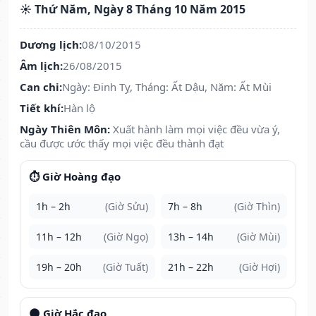
☀️ Thứ Năm, Ngày 8 Tháng 10 Năm 2015
Dương lịch:
08/10/2015
Âm lịch:
26/08/2015
Can chi:
Ngày: Đinh Tỵ, Tháng: Ất Dậu, Năm: Ất Mùi
Tiết khí:
Hàn lộ
Ngày Thiên Môn:
Xuất hành làm mọi việc đều vừa ý,
cầu được ước thấy mọi việc đều thành đạt
⏱️ Giờ Hoàng đạo
1h – 2h
(Giờ Sửu)
7h – 8h
(Giờ Thìn)
11h – 12h
(Giờ Ngọ)
13h – 14h
(Giờ Mùi)
19h – 20h
(Giờ Tuất)
21h – 22h
(Giờ Hợi)
🌑 Giờ Hắc đạo