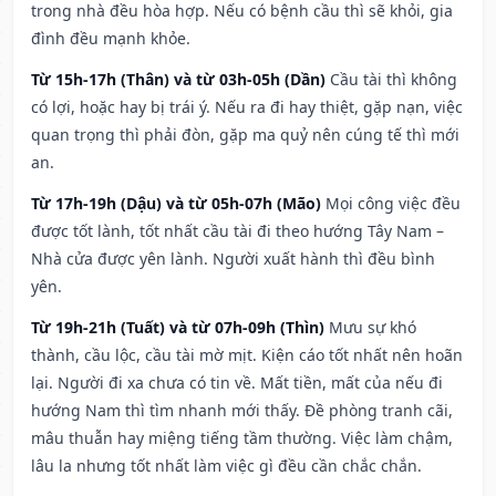
trong nhà đều hòa hợp. Nếu có bệnh cầu thì sẽ khỏi, gia
đình đều mạnh khỏe.
Từ 15h-17h (Thân) và từ 03h-05h (Dần)
Cầu tài thì không
có lợi, hoặc hay bị trái ý. Nếu ra đi hay thiệt, gặp nạn, việc
quan trọng thì phải đòn, gặp ma quỷ nên cúng tế thì mới
an.
Từ 17h-19h (Dậu) và từ 05h-07h (Mão)
Mọi công việc đều
được tốt lành, tốt nhất cầu tài đi theo hướng Tây Nam –
Nhà cửa được yên lành. Người xuất hành thì đều bình
yên.
Từ 19h-21h (Tuất) và từ 07h-09h (Thìn)
Mưu sự khó
thành, cầu lộc, cầu tài mờ mịt. Kiện cáo tốt nhất nên hoãn
lại. Người đi xa chưa có tin về. Mất tiền, mất của nếu đi
hướng Nam thì tìm nhanh mới thấy. Đề phòng tranh cãi,
mâu thuẫn hay miệng tiếng tầm thường. Việc làm chậm,
lâu la nhưng tốt nhất làm việc gì đều cần chắc chắn.