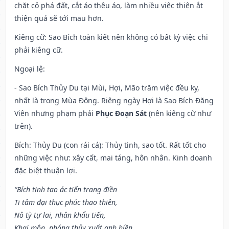
chặt cỏ phá đất, cắt áo thêu áo, làm nhiều việc thiện ắt
thiện quả sẽ tới mau hơn.
Kiêng cữ
: Sao Bích toàn kiết nên không có bất kỳ việc chi
phải kiêng cữ.
Ngoại lệ
:
- Sao Bích Thủy Du tại Mùi, Hợi, Mão trăm việc đều kỵ,
nhất là trong Mùa Đông. Riêng ngày Hợi là Sao Bích Đăng
Viên nhưng phạm phải
Phục Đoạn Sát
(nên kiêng cữ như
trên).
Bích: Thủy Du (con rái cá): Thủy tinh, sao tốt. Rất tốt cho
những việc như: xây cất, mai táng, hôn nhân. Kinh doanh
đặc biệt thuận lợi.
“Bích tinh tạo ác tiến trang điền
Ti tâm đại thục phúc thao thiên,
Nô tỳ tự lai, nhân khẩu tiến,
Khai môn, phóng thủy xuất anh hiền,