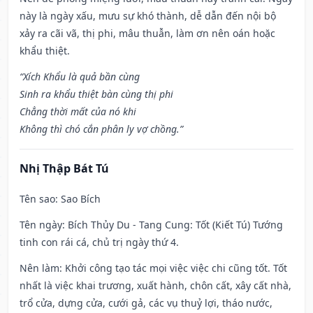
này là ngày xấu, mưu sự khó thành, dễ dẫn đến nội bộ
xảy ra cãi vã, thị phi, mâu thuẫn, làm ơn nên oán hoặc
khẩu thiệt.
“Xích Khẩu là quả bần cùng
Sinh ra khẩu thiệt bàn cùng thị phi
Chẳng thời mất của nó khi
Không thì chó cắn phân ly vợ chồng.”
Nhị Thập Bát Tú
Tên sao
: Sao Bích
Tên ngày
: Bích Thủy Du - Tang Cung: Tốt (Kiết Tú) Tướng
tinh con rái cá, chủ trị ngày thứ 4.
Nên làm
: Khởi công tạo tác mọi việc việc chi cũng tốt. Tốt
nhất là việc khai trương, xuất hành, chôn cất, xây cất nhà,
trổ cửa, dựng cửa, cưới gả, các vụ thuỷ lợi, tháo nước,