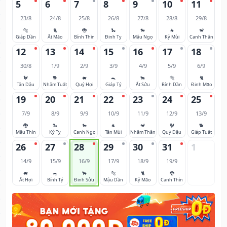
5
6
7
8
9
10
11
23/8
24/8
25/8
26/8
27/8
28/8
29/8
🐅
🐈
🐉
🐍
🐎
🐐
🐒
Giáp Dần
Ất Mão
Bính Thìn
Đinh Tỵ
Mậu Ngọ
Kỷ Mùi
Canh Thân
12
13
14
15
16
17
18
30/8
1/9
2/9
3/9
4/9
5/9
6/9
🐓
🐕
🐖
🐀
🐂
🐅
🐈
Tân Dậu
Nhâm Tuất
Quý Hợi
Giáp Tý
Ất Sửu
Bính Dần
Đinh Mão
19
20
21
22
23
24
25
7/9
8/9
9/9
10/9
11/9
12/9
13/9
🐉
🐍
🐎
🐐
🐒
🐓
🐕
Mậu Thìn
Kỷ Tỵ
Canh Ngọ
Tân Mùi
Nhâm Thân
Quý Dậu
Giáp Tuất
26
27
28
29
30
31
1
14/9
15/9
16/9
17/9
18/9
19/9
🐖
🐀
🐂
🐅
🐈
🐉
Ất Hợi
Bính Tý
Đinh Sửu
Mậu Dần
Kỷ Mão
Canh Thìn