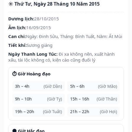
☀️ Thứ Tư, Ngày 28 Tháng 10 Năm 2015
Dương lịch:
28/10/2015
Âm lịch:
16/09/2015
Can chi:
Ngày: Đinh Sửu, Tháng: Bính Tuất, Năm: Ất Mùi
Tiết khí:
Sương giáng
Ngày Thanh Long Túc:
Đi xa không nên, xuất hành
xấu, tài lộc không có, kiện cáo cũng đuối lý
⏱️ Giờ Hoàng đạo
3h – 4h
(Giờ Dần)
5h – 6h
(Giờ Mão)
9h – 10h
(Giờ Tỵ)
15h – 16h
(Giờ Thân)
19h – 20h
(Giờ Tuất)
21h – 22h
(Giờ Hợi)
🌑 Giờ Hắc đạo