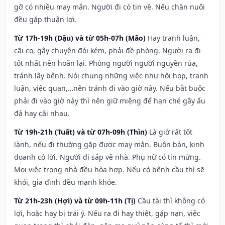
gỡ có nhiều may mắn. Người đi có tin về. Nếu chăn nuôi
đều gặp thuận lợi.
Từ 17h-19h (Dậu) và từ 05h-07h (Mão)
Hay tranh luận,
cãi cọ, gây chuyện đói kém, phải đề phòng. Người ra đi
tốt nhất nên hoãn lại. Phòng người người nguyền rủa,
tránh lây bệnh. Nói chung những việc như hội họp, tranh
luận, việc quan,…nên tránh đi vào giờ này. Nếu bắt buộc
phải đi vào giờ này thì nên giữ miệng để hạn ché gây ẩu
đả hay cãi nhau.
Từ 19h-21h (Tuất) và từ 07h-09h (Thìn)
Là giờ rất tốt
lành, nếu đi thường gặp được may mắn. Buôn bán, kinh
doanh có lời. Người đi sắp về nhà. Phụ nữ có tin mừng.
Mọi việc trong nhà đều hòa hợp. Nếu có bệnh cầu thì sẽ
khỏi, gia đình đều mạnh khỏe.
Từ 21h-23h (Hợi) và từ 09h-11h (Tị)
Cầu tài thì không có
lợi, hoặc hay bị trái ý. Nếu ra đi hay thiệt, gặp nạn, việc