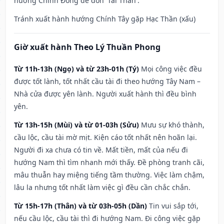
hướng Chính Đông để đón 'Tài Thần'.
Tránh xuất hành hướng Chính Tây gặp Hạc Thần (xấu)
Giờ xuất hành Theo Lý Thuần Phong
Từ 11h-13h (Ngọ) và từ 23h-01h (Tý)
Mọi công việc đều
được tốt lành, tốt nhất cầu tài đi theo hướng Tây Nam –
Nhà cửa được yên lành. Người xuất hành thì đều bình
yên.
Từ 13h-15h (Mùi) và từ 01-03h (Sửu)
Mưu sự khó thành,
cầu lộc, cầu tài mờ mịt. Kiện cáo tốt nhất nên hoãn lại.
Người đi xa chưa có tin về. Mất tiền, mất của nếu đi
hướng Nam thì tìm nhanh mới thấy. Đề phòng tranh cãi,
mâu thuẫn hay miệng tiếng tầm thường. Việc làm chậm,
lâu la nhưng tốt nhất làm việc gì đều cần chắc chắn.
Từ 15h-17h (Thân) và từ 03h-05h (Dần)
Tin vui sắp tới,
nếu cầu lộc, cầu tài thì đi hướng Nam. Đi công việc gặp