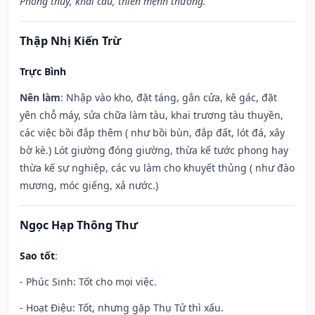
Phóng thủy, khai câu, thiên mệnh thương.”
Thập Nhị Kiến Trừ
Trực Bình
Nên làm
: Nhập vào kho, đặt táng, gắn cửa, kê gác, đặt
yên chỗ máy, sửa chữa làm tàu, khai trương tàu thuyền,
các việc bồi đắp thêm ( như bồi bùn, đắp đất, lót đá, xây
bờ kè.) Lót giường đóng giường, thừa kế tước phong hay
thừa kế sự nghiệp, các vụ làm cho khuyết thủng ( như đào
mương, móc giếng, xả nước.)
Ngọc Hạp Thông Thư
Sao tốt
:
- Phúc Sinh: Tốt cho mọi việc.
- Hoạt Điệu: Tốt, nhưng gặp Thụ Tử thì xấu.