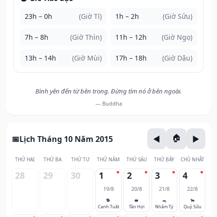
23h – 0h
(Giờ Tí)
1h – 2h
(Giờ Sửu)
7h – 8h
(Giờ Thìn)
11h – 12h
(Giờ Ngọ)
13h – 14h
(Giờ Mùi)
17h – 18h
(Giờ Dậu)
Bình yên đến từ bên trong. Đừng tìm nó ở bên ngoài.
— Buddha
Lịch Tháng 10 Năm 2015
THỨ HAI
THỨ BA
THỨ TƯ
THỨ NĂM
THỨ SÁU
THỨ BẢY
CHỦ NHẬT
28
29
30
1
2
3
4
19/8
20/8
21/8
22/8
🐕
🐖
🐀
🐂
Canh Tuất
Tân Hợi
Nhâm Tý
Quý Sửu