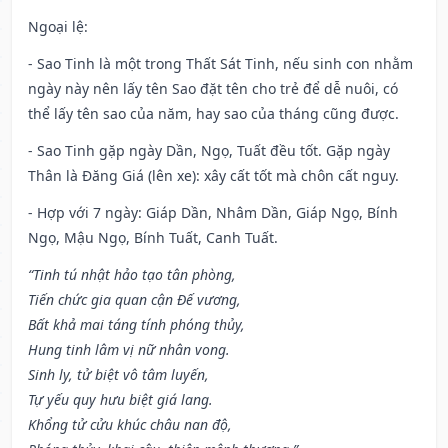
Ngoại lệ
:
- Sao Tinh là một trong Thất Sát Tinh, nếu sinh con nhằm
ngày này nên lấy tên Sao đặt tên cho trẻ để dễ nuôi, có
thể lấy tên sao của năm, hay sao của tháng cũng được.
- Sao Tinh gặp ngày Dần, Ngọ, Tuất đều tốt. Gặp ngày
Thân là Đăng Giá (lên xe): xây cất tốt mà chôn cất nguy.
- Hợp với 7 ngày: Giáp Dần, Nhâm Dần, Giáp Ngọ, Bính
Ngọ, Mậu Ngọ, Bính Tuất, Canh Tuất.
“Tinh tú nhật hảo tạo tân phòng,
Tiến chức gia quan cận Đế vương,
Bất khả mai táng tính phóng thủy,
Hung tinh lâm vị nữ nhân vong.
Sinh ly, tử biệt vô tâm luyến,
Tự yếu quy hưu biệt giá lang.
Khổng tử cửu khúc châu nan độ,