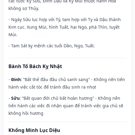
các tuổi: Kỷ Sửu, Đinh Dậu và Kỷ Mùi thuộc hành Hỏa
không sợ Thủy.
- Ngày Sửu lục hợp với Tý, tam hợp với Tỵ và Dậu thành
Kim cục. Xung Mùi, hình Tuất, hại Ngọ, phá Thìn, tuyệt
Mùi.
- Tam Sát kỵ mệnh các tuổi Dần, Ngọ, Tuất.
Bành Tổ Bách Kỵ Nhật
-
Đinh
: “Bất thế đầu đầu chủ sanh sang” - Không nên tiến
hành việc cắt tóc để tránh đầu sinh ra nhọt
-
Sửu
: “Bất quan đới chủ bất hoàn hương” - Không nên
tiến hành các việc đi nhận quan để tránh việc gia chủ sẽ
không hồi hương
Khổng Minh Lục Diệu