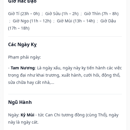
Giờ Hắc Đạo
Giờ Tí (23h – 0h)
;
Giờ Sửu (1h – 2h)
;
Giờ Thìn (7h – 8h)
;
Giờ Ngọ (11h – 12h)
;
Giờ Mùi (13h – 14h)
;
Giờ Dậu
(17h – 18h)
Các Ngày Kỵ
Phạm phải ngày:
-
Tam Nương
: Là ngày xấu, ngày này kỵ tiến hành các việc
trọng đại như khai trương, xuất hành, cưới hỏi, động thổ,
sửa chữa hay cất nhà,...
Ngũ Hành
Ngày:
Kỷ Mùi
- tức Can Chi tương đồng (cùng Thổ), ngày
này là ngày cát.