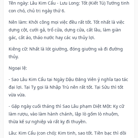
Tên ngày
: Lâu Kim Cẩu - Lưu Long: Tốt (Kiết Tú) Tướng tinh
con chó, chủ trị ngày thứ 6.
Nên làm
: Khởi công mọi việc đều rất tốt. Tốt nhất là việc
dựng cột, cưới gả, trổ cửa, dựng cửa, cất lầu, làm giàn
gác, cắt áo, tháo nước hay các vụ thủy lợi.
Kiêng cữ
: Nhất là lót giường, đóng giường và đi đường
thủy.
Ngoại lệ
:
- Sao Lâu Kim Cẩu tại Ngày Dậu Đăng Viên ý nghĩa tạo tác
đại lợi. Tại Tỵ gọi là Nhập Trù nên rất tốt. Tại Sửu thì tốt
vừa vừa.
- Gặp ngày cuối tháng thì Sao Lâu phạm Diệt Một: Kỵ cữ
làm rượu, vào làm hành chánh, lập lò gốm lò nhuộm,
thừa kế sự nghiệp và rất kỵ đi thuyền.
Lâu: Kim Cẩu (con chó): Kim tinh, sao tốt. Tiền bạc thì dồi