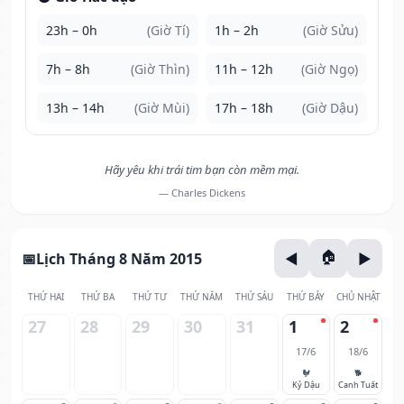
23h – 0h
(Giờ Tí)
1h – 2h
(Giờ Sửu)
7h – 8h
(Giờ Thìn)
11h – 12h
(Giờ Ngọ)
13h – 14h
(Giờ Mùi)
17h – 18h
(Giờ Dậu)
Hãy yêu khi trái tim bạn còn mềm mại.
— Charles Dickens
Lịch Tháng 8 Năm 2015
THỨ HAI
THỨ BA
THỨ TƯ
THỨ NĂM
THỨ SÁU
THỨ BẢY
CHỦ NHẬT
27
28
29
30
31
1
2
17/6
18/6
🐓
🐕
Kỷ Dậu
Canh Tuất