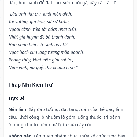
dào, học hành đỗ đạt cao, việc cưới gả, xây cất rất tốt.
“Lâu tinh thụ trụ, khởi môn đình,
Tài vượng, gia hòa, sự sự hưng,
Ngoại cảnh, tiền tài bách nhật tiến,
Nhất gia huynh đệ bá thanh danh.
Hôn nhân tiến ích, sinh quý tử,
Ngọc bạch kim lang tương mãn doanh,
Phóng thủy, khai môn giai cát lợi,
Nam vinh, nữ quý, thọ khang ninh.”
Thập Nhị Kiến Trừ
Trực Bế
Nên làm
: Xây đắp tường, đặt táng, gắn cửa, kê gác, làm
cầu. Khởi công lò nhuộm lò gốm, uống thuốc, trị bệnh
(nhưng chớ trị bệnh mắt), tu sửa cây cối.
Không nên
: Lên quan nhậm chức, thừa kế chức tước hay