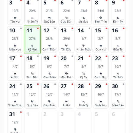
3
4
5
6
7
8
9
19/6
20/6
21/6
22/6
23/6
24/6
25/6
🐖
🐀
🐂
🐅
🐈
🐉
🐍
Tân Hợi
Nhâm Tý
Quý Sửu
Giáp Dần
Ất Mão
Bính Thìn
Đinh Tỵ
10
11
12
13
14
15
16
26/6
27/6
28/6
29/6
1/7
2/7
3/7
🐎
🐐
🐒
🐓
🐕
🐖
🐀
Mậu Ngọ
Kỷ Mùi
Canh Thân
Tân Dậu
Nhâm Tuất
Quý Hợi
Giáp Tý
17
18
19
20
21
22
23
4/7
5/7
6/7
7/7
8/7
9/7
10/7
🐂
🐅
🐈
🐉
🐍
🐎
🐐
Ất Sửu
Bính Dần
Đinh Mão
Mậu Thìn
Kỷ Tỵ
Canh Ngọ
Tân Mùi
24
25
26
27
28
29
30
11/7
12/7
13/7
14/7
15/7
16/7
17/7
🐒
🐓
🐕
🐖
🐀
🐂
🐅
Nhâm Thân
Quý Dậu
Giáp Tuất
Ất Hợi
Bính Tý
Đinh Sửu
Mậu Dần
31
1
2
3
4
5
6
18/7
🐈