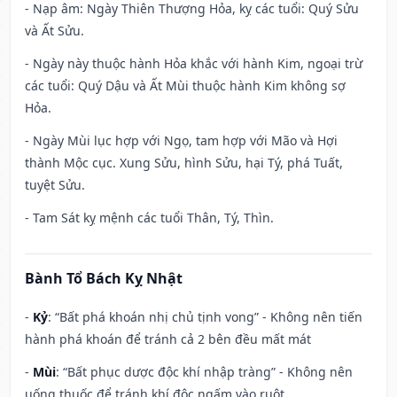
- Nạp âm: Ngày Thiên Thượng Hỏa, kỵ các tuổi: Quý Sửu
và Ất Sửu.
- Ngày này thuộc hành Hỏa khắc với hành Kim, ngoại trừ
các tuổi: Quý Dậu và Ất Mùi thuộc hành Kim không sợ
Hỏa.
- Ngày Mùi lục hợp với Ngọ, tam hợp với Mão và Hợi
thành Mộc cục. Xung Sửu, hình Sửu, hại Tý, phá Tuất,
tuyệt Sửu.
- Tam Sát kỵ mệnh các tuổi Thân, Tý, Thìn.
Bành Tổ Bách Kỵ Nhật
-
Kỷ
: “Bất phá khoán nhị chủ tịnh vong” - Không nên tiến
hành phá khoán để tránh cả 2 bên đều mất mát
-
Mùi
: “Bất phục dược độc khí nhập tràng” - Không nên
uống thuốc để tránh khí độc ngấm vào ruột