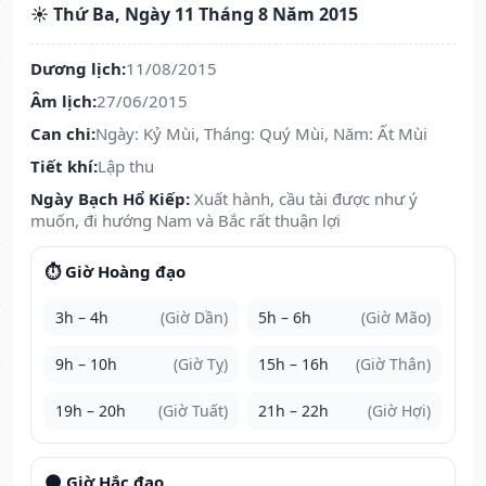
☀️ Thứ Ba, Ngày 11 Tháng 8 Năm 2015
Dương lịch:
11/08/2015
Âm lịch:
27/06/2015
Can chi:
Ngày: Kỷ Mùi, Tháng: Quý Mùi, Năm: Ất Mùi
Tiết khí:
Lập thu
Ngày Bạch Hổ Kiếp:
Xuất hành, cầu tài được như ý
muốn, đi hướng Nam và Bắc rất thuận lợi
⏱️ Giờ Hoàng đạo
3h – 4h
(Giờ Dần)
5h – 6h
(Giờ Mão)
9h – 10h
(Giờ Tỵ)
15h – 16h
(Giờ Thân)
19h – 20h
(Giờ Tuất)
21h – 22h
(Giờ Hợi)
🌑 Giờ Hắc đạo