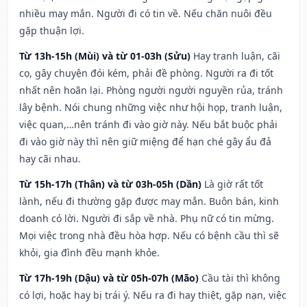
nhiều may mắn. Người đi có tin về. Nếu chăn nuôi đều
gặp thuận lợi.
Từ 13h-15h (Mùi) và từ 01-03h (Sửu)
Hay tranh luận, cãi
cọ, gây chuyện đói kém, phải đề phòng. Người ra đi tốt
nhất nên hoãn lại. Phòng người người nguyền rủa, tránh
lây bệnh. Nói chung những việc như hội họp, tranh luận,
việc quan,…nên tránh đi vào giờ này. Nếu bắt buộc phải
đi vào giờ này thì nên giữ miệng để hạn ché gây ẩu đả
hay cãi nhau.
Từ 15h-17h (Thân) và từ 03h-05h (Dần)
Là giờ rất tốt
lành, nếu đi thường gặp được may mắn. Buôn bán, kinh
doanh có lời. Người đi sắp về nhà. Phụ nữ có tin mừng.
Mọi việc trong nhà đều hòa hợp. Nếu có bệnh cầu thì sẽ
khỏi, gia đình đều mạnh khỏe.
Từ 17h-19h (Dậu) và từ 05h-07h (Mão)
Cầu tài thì không
có lợi, hoặc hay bị trái ý. Nếu ra đi hay thiệt, gặp nạn, việc