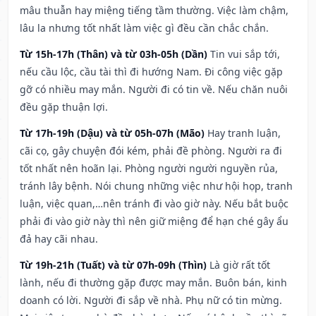
mâu thuẫn hay miệng tiếng tầm thường. Việc làm chậm,
lâu la nhưng tốt nhất làm việc gì đều cần chắc chắn.
Từ 15h-17h (Thân) và từ 03h-05h (Dần)
Tin vui sắp tới,
nếu cầu lộc, cầu tài thì đi hướng Nam. Đi công việc gặp
gỡ có nhiều may mắn. Người đi có tin về. Nếu chăn nuôi
đều gặp thuận lợi.
Từ 17h-19h (Dậu) và từ 05h-07h (Mão)
Hay tranh luận,
cãi cọ, gây chuyện đói kém, phải đề phòng. Người ra đi
tốt nhất nên hoãn lại. Phòng người người nguyền rủa,
tránh lây bệnh. Nói chung những việc như hội họp, tranh
luận, việc quan,…nên tránh đi vào giờ này. Nếu bắt buộc
phải đi vào giờ này thì nên giữ miệng để hạn ché gây ẩu
đả hay cãi nhau.
Từ 19h-21h (Tuất) và từ 07h-09h (Thìn)
Là giờ rất tốt
lành, nếu đi thường gặp được may mắn. Buôn bán, kinh
doanh có lời. Người đi sắp về nhà. Phụ nữ có tin mừng.