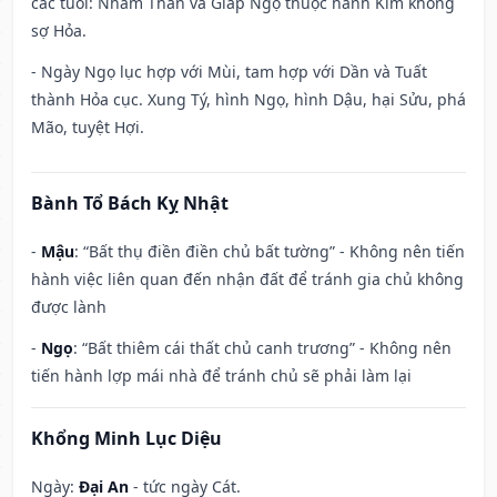
các tuổi: Nhâm Thân và Giáp Ngọ thuộc hành Kim không
sợ Hỏa.
- Ngày Ngọ lục hợp với Mùi, tam hợp với Dần và Tuất
thành Hỏa cục. Xung Tý, hình Ngọ, hình Dậu, hại Sửu, phá
Mão, tuyệt Hợi.
Bành Tổ Bách Kỵ Nhật
-
Mậu
: “Bất thụ điền điền chủ bất tường” - Không nên tiến
hành việc liên quan đến nhận đất để tránh gia chủ không
được lành
-
Ngọ
: “Bất thiêm cái thất chủ canh trương” - Không nên
tiến hành lợp mái nhà để tránh chủ sẽ phải làm lại
Khổng Minh Lục Diệu
Ngày:
Đại An
- tức ngày Cát.