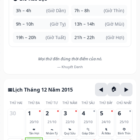
3h – 4h
(Giờ Dần)
7h – 8h
(Giờ Thìn)
9h – 10h
(Giờ Tỵ)
13h – 14h
(Giờ Mùi)
19h – 20h
(Giờ Tuất)
21h – 22h
(Giờ Hợi)
Mọi thứ đến đúng thời điểm của nó.
— Khuyết Danh
Lịch Tháng 12 Năm 2015
THỨ HAI
THỨ BA
THỨ TƯ
THỨ NĂM
THỨ SÁU
THỨ BẢY
CHỦ NHẬT
30
1
2
3
4
5
6
20/10
21/10
22/10
23/10
24/10
25/10
🐖
🐀
🐂
🐅
🐈
🐉
Tân Hợi
Nhâm Tý
Quý Sửu
Giáp Dần
Ất Mão
Bính Thìn