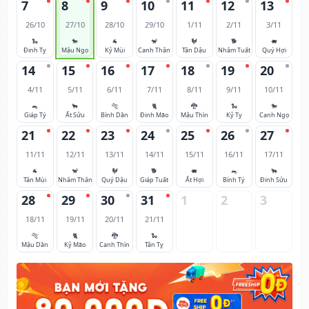
7
8
9
10
11
12
13
26/10
27/10
28/10
29/10
1/11
2/11
3/11
🐍
🐎
🐐
🐒
🐓
🐕
🐖
Đinh Tỵ
Mậu Ngọ
Kỷ Mùi
Canh Thân
Tân Dậu
Nhâm Tuất
Quý Hợi
14
15
16
17
18
19
20
4/11
5/11
6/11
7/11
8/11
9/11
10/11
🐀
🐂
🐅
🐈
🐉
🐍
🐎
Giáp Tý
Ất Sửu
Bính Dần
Đinh Mão
Mậu Thìn
Kỷ Tỵ
Canh Ngọ
21
22
23
24
25
26
27
11/11
12/11
13/11
14/11
15/11
16/11
17/11
🐐
🐒
🐓
🐕
🐖
🐀
🐂
Tân Mùi
Nhâm Thân
Quý Dậu
Giáp Tuất
Ất Hợi
Bính Tý
Đinh Sửu
28
29
30
31
1
2
3
18/11
19/11
20/11
21/11
🐅
🐈
🐉
🐍
Mậu Dần
Kỷ Mão
Canh Thìn
Tân Tỵ