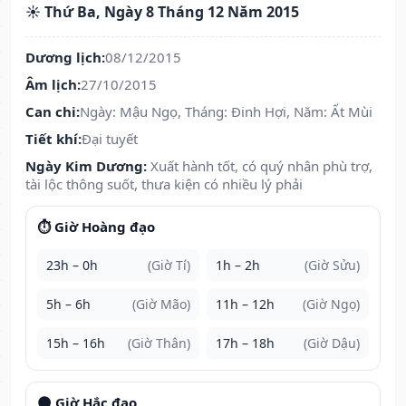
☀️ Thứ Ba, Ngày 8 Tháng 12 Năm 2015
Dương lịch:
08/12/2015
Âm lịch:
27/10/2015
Can chi:
Ngày: Mậu Ngọ, Tháng: Đinh Hợi, Năm: Ất Mùi
Tiết khí:
Đại tuyết
Ngày Kim Dương:
Xuất hành tốt, có quý nhân phù trợ,
tài lộc thông suốt, thưa kiện có nhiều lý phải
⏱️ Giờ Hoàng đạo
23h – 0h
(Giờ Tí)
1h – 2h
(Giờ Sửu)
5h – 6h
(Giờ Mão)
11h – 12h
(Giờ Ngọ)
15h – 16h
(Giờ Thân)
17h – 18h
(Giờ Dậu)
🌑 Giờ Hắc đạo