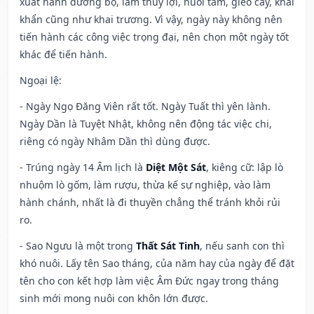
xuất hành đường bộ, làm thủy lợi, nuôi tằm, gieo cấy, khai
khẩn cũng như khai trương. Vì vậy, ngày này không nên
tiến hành các công việc trọng đại, nên chọn một ngày tốt
khác để tiến hành.
Ngoại lệ
:
- Ngày Ngọ Đăng Viên rất tốt. Ngày Tuất thì yên lành.
Ngày Dần là Tuyệt Nhật, không nên động tác việc chi,
riêng có ngày Nhâm Dần thì dùng được.
- Trúng ngày 14 Âm lịch là
Diệt Một Sát
, kiêng cữ: lập lò
nhuộm lò gốm, làm rượu, thừa kế sự nghiệp, vào làm
hành chánh, nhất là đi thuyền chẳng thể tránh khỏi rủi
ro.
- Sao Ngưu là một trong
Thất Sát Tinh
, nếu sanh con thì
khó nuôi. Lấy tên Sao tháng, của năm hay của ngày để đặt
tên cho con kết hợp làm việc Âm Đức ngay trong tháng
sinh mới mong nuôi con khôn lớn được.