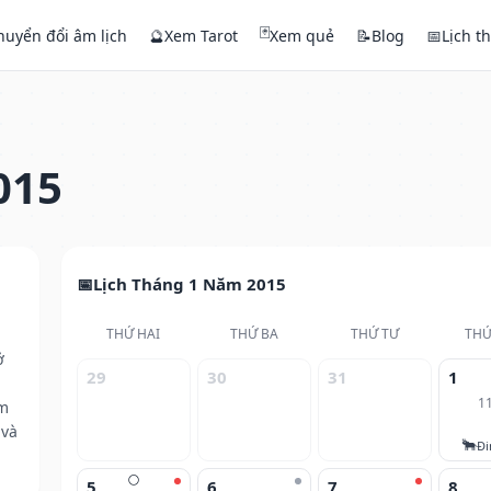
🃏
huyển đổi âm lịch
🔮
Xem Tarot
Xem quẻ
📝
Blog
📅
Lịch t
015
Lịch Tháng 1 Năm 2015
THỨ HAI
THỨ BA
THỨ TƯ
THỨ
ở
29
30
31
1
1
ăm
 và
🐂
Đi
🌕
5
6
7
8