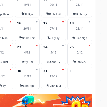
8/11
19/11
20/11
21/11
🐓
🐕
🐖
áp Thân
Ất Dậu
Bính Tuất
Đinh Hợi
16
17
18
5/11
26/11
27/11
28/11
🐉
🐍
🐎
ân Mão
Nhâm Thìn
Quý Tỵ
Giáp Ngọ
23
24
25
/12
4/12
5/12
6/12
🐖
🐀
🐂
u Tuất
Kỷ Hợi
Canh Tý
Tân Sửu
30
31
1
0/12
11/12
12/12
🐎
🐐
Ất Tỵ
Bính Ngọ
Đinh Mùi