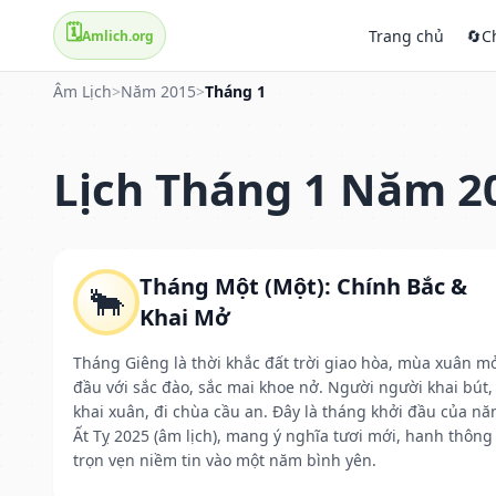
🗓️
Trang chủ
🔄
C
Amlich.org
Âm Lịch
>
Năm 2015
>
Tháng 1
Lịch Tháng 1 Năm 2
Tháng Một (Một): Chính Bắc &
🐂
Khai Mở
Tháng Giêng là thời khắc đất trời giao hòa, mùa xuân m
đầu với sắc đào, sắc mai khoe nở. Người người khai bút,
khai xuân, đi chùa cầu an. Đây là tháng khởi đầu của n
Ất Tỵ 2025 (âm lịch), mang ý nghĩa tươi mới, hanh thông
trọn vẹn niềm tin vào một năm bình yên.