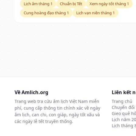
Lịch âm tháng 1
Chuẩn bị Tết
Xem ngày tốt tháng 1
Cung hoàng đạo tháng 1
Lịch vạn niên tháng 1
Về Amlich.org
Liên kết 
Trang web tra cứu âm lịch Việt Nam miễn
Trang chủ
Chuyển đổi 
phí, cung cấp thông tin chính xác về ngày
Gieo quẻ hỏ
âm lịch, can chi, con giáp, ngày tốt xấu và
Lịch năm 2
các ngày lễ tết truyền thống.
Lịch tháng 