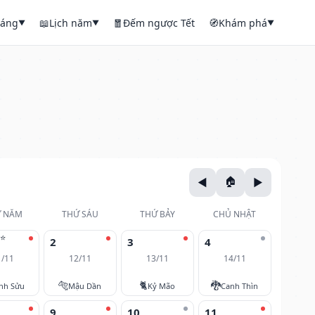
háng
📖
Lịch năm
🧧
Đếm ngược Tết
🧭
Khám phá
▼
▼
▼
 NĂM
THỨ SÁU
THỨ BẢY
CHỦ NHẬT
⭐
2
3
4
1/11
12/11
13/11
14/11
🐅
🐈
🐉
nh Sửu
Mậu Dần
Kỷ Mão
Canh Thìn
9
10
11