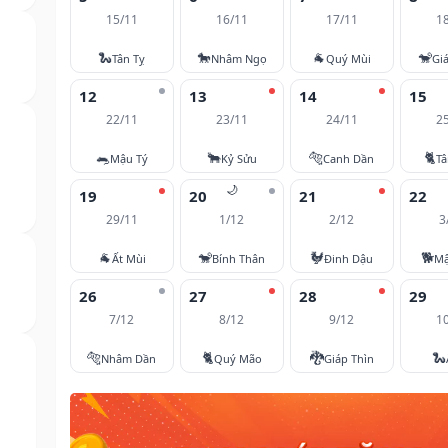
15/11
16/11
17/11
1
🐍
🐎
🐐
🐒
Tân Tỵ
Nhâm Ngọ
Quý Mùi
Gi
12
13
14
15
22/11
23/11
24/11
2
🐀
🐂
🐅
🐈
Mậu Tý
Kỷ Sửu
Canh Dần
T
🌙
19
20
21
22
29/11
1/12
2/12
3
🐐
🐒
🐓
🐕
Ất Mùi
Bính Thân
Đinh Dậu
Mậ
26
27
28
29
7/12
8/12
9/12
1
🐅
🐈
🐉
🐍
Nhâm Dần
Quý Mão
Giáp Thìn