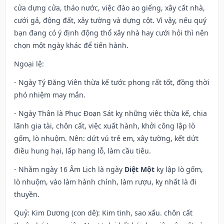
cửa dựng cửa, tháo nước, việc đào ao giếng, xây cất nhà,
cưới gả, động đất, xây tường và dựng cột. Vì vậy, nếu quý
bạn đang có ý định động thổ xây nhà hay cưới hỏi thì nên
chọn một ngày khác để tiến hành.
Ngoại lệ
:
- Ngày Tý Đăng Viên thừa kế tước phong rất tốt, đồng thời
phó nhiệm may mắn.
- Ngày Thân là Phục Đoạn Sát kỵ những việc thừa kế, chia
lãnh gia tài, chôn cất, việc xuất hành, khởi công lập lò
gốm, lò nhuộm. Nên: dứt vú trẻ em, xây tường, kết dứt
điều hung hại, lấp hang lỗ, làm cầu tiêu.
- Nhằm ngày 16 Âm Lịch là ngày
Diệt Một
kỵ lập lò gốm,
lò nhuộm, vào làm hành chính, làm rượu, kỵ nhất là đi
thuyền.
Quỷ: Kim Dương (con dê): Kim tinh, sao xấu. chôn cất