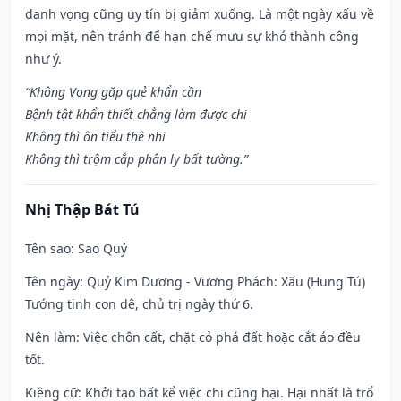
danh vọng cũng uy tín bị giảm xuống. Là một ngày xấu về
mọi mặt, nên tránh để hạn chế mưu sự khó thành công
như ý.
“Không Vong gặp quẻ khẩn cần
Bệnh tật khẩn thiết chẳng làm được chi
Không thì ôn tiểu thê nhi
Không thì trộm cắp phân ly bất tường.”
Nhị Thập Bát Tú
Tên sao
: Sao Quỷ
Tên ngày
: Quỷ Kim Dương - Vương Phách: Xấu (Hung Tú)
Tướng tinh con dê, chủ trị ngày thứ 6.
Nên làm
: Việc chôn cất, chặt cỏ phá đất hoặc cắt áo đều
tốt.
Kiêng cữ
: Khởi tạo bất kể việc chi cũng hại. Hại nhất là trổ