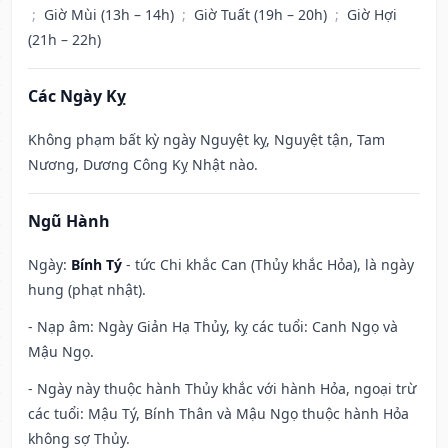
;
Giờ Mùi (13h – 14h)
;
Giờ Tuất (19h – 20h)
;
Giờ Hợi
(21h – 22h)
Các Ngày Kỵ
Không phạm bất kỳ ngày Nguyệt kỵ, Nguyệt tận, Tam
Nương, Dương Công Kỵ Nhật nào.
Ngũ Hành
Ngày:
Bính Tý
- tức Chi khắc Can (Thủy khắc Hỏa), là ngày
hung (phạt nhật).
- Nạp âm: Ngày Giản Hạ Thủy, kỵ các tuổi: Canh Ngọ và
Mậu Ngọ.
- Ngày này thuộc hành Thủy khắc với hành Hỏa, ngoại trừ
các tuổi: Mậu Tý, Bính Thân và Mậu Ngọ thuộc hành Hỏa
không sợ Thủy.