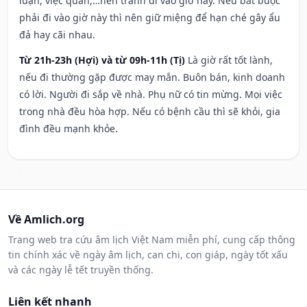
luận, việc quan,…nên tránh đi vào giờ này. Nếu bắt buộc
phải đi vào giờ này thì nên giữ miệng để hạn ché gây ẩu
đả hay cãi nhau.
Từ 21h-23h (Hợi) và từ 09h-11h (Tị)
Là giờ rất tốt lành,
nếu đi thường gặp được may mắn. Buôn bán, kinh doanh
có lời. Người đi sắp về nhà. Phụ nữ có tin mừng. Mọi việc
trong nhà đều hòa hợp. Nếu có bệnh cầu thì sẽ khỏi, gia
đình đều mạnh khỏe.
Về Amlich.org
Trang web tra cứu âm lịch Việt Nam miễn phí, cung cấp thông
tin chính xác về ngày âm lịch, can chi, con giáp, ngày tốt xấu
và các ngày lễ tết truyền thống.
Liên kết nhanh