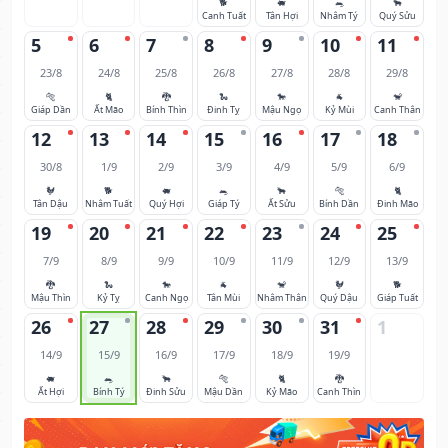
🐕
🐖
🐀
🐂
Canh Tuất
Tân Hợi
Nhâm Tý
Quý Sửu
5
6
7
8
9
10
11
23/8
24/8
25/8
26/8
27/8
28/8
29/8
🐅
🐈
🐉
🐍
🐎
🐐
🐒
Giáp Dần
Ất Mão
Bính Thìn
Đinh Tỵ
Mậu Ngọ
Kỷ Mùi
Canh Thân
12
13
14
15
16
17
18
30/8
1/9
2/9
3/9
4/9
5/9
6/9
🐓
🐕
🐖
🐀
🐂
🐅
🐈
Tân Dậu
Nhâm Tuất
Quý Hợi
Giáp Tý
Ất Sửu
Bính Dần
Đinh Mão
19
20
21
22
23
24
25
7/9
8/9
9/9
10/9
11/9
12/9
13/9
🐉
🐍
🐎
🐐
🐒
🐓
🐕
Mậu Thìn
Kỷ Tỵ
Canh Ngọ
Tân Mùi
Nhâm Thân
Quý Dậu
Giáp Tuất
26
27
28
29
30
31
1
14/9
15/9
16/9
17/9
18/9
19/9
🐖
🐀
🐂
🐅
🐈
🐉
Ất Hợi
Bính Tý
Đinh Sửu
Mậu Dần
Kỷ Mão
Canh Thìn