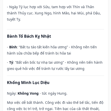
- Ngày Tý lục hợp với Sửu, tam hợp với Thìn và Thân
thành Thủy cục. Xung Ngọ, hình Mão, hại Mùi, phá Dậu,
tuyệt Tỵ.
Bành Tổ Bách Kỵ Nhật
-
Bính
: “Bất tu táo tất kiến hỏa ương” - Không nên tiến
hành sửa chữa bếp để tránh bị hỏa tai
-
Tý
: “Bất vấn bốc tự nhạ tai ương” - Không nên tiến hành
gieo quẻ hỏi việc để tránh tự rước lấy tai ương
Khổng Minh Lục Diệu
Ngày:
Không Vong
- tức ngày Hung.
Mọi việc dễ bất thành. Công việc đi vào thế bế tắc, tiến độ
công việc bị trì trệ, trở ngại. Tiền bạc của cải thất thoát,