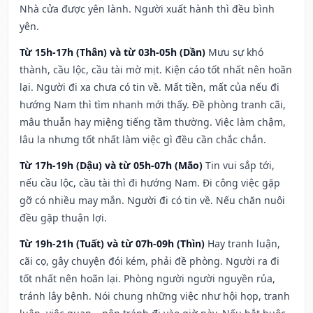
Nhà cửa được yên lành. Người xuất hành thì đều bình
yên.
Từ 15h-17h (Thân) và từ 03h-05h (Dần)
Mưu sự khó
thành, cầu lộc, cầu tài mờ mịt. Kiện cáo tốt nhất nên hoãn
lại. Người đi xa chưa có tin về. Mất tiền, mất của nếu đi
hướng Nam thì tìm nhanh mới thấy. Đề phòng tranh cãi,
mâu thuẫn hay miệng tiếng tầm thường. Việc làm chậm,
lâu la nhưng tốt nhất làm việc gì đều cần chắc chắn.
Từ 17h-19h (Dậu) và từ 05h-07h (Mão)
Tin vui sắp tới,
nếu cầu lộc, cầu tài thì đi hướng Nam. Đi công việc gặp
gỡ có nhiều may mắn. Người đi có tin về. Nếu chăn nuôi
đều gặp thuận lợi.
Từ 19h-21h (Tuất) và từ 07h-09h (Thìn)
Hay tranh luận,
cãi cọ, gây chuyện đói kém, phải đề phòng. Người ra đi
tốt nhất nên hoãn lại. Phòng người người nguyền rủa,
tránh lây bệnh. Nói chung những việc như hội họp, tranh