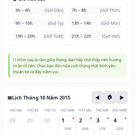
3h – 4h
(Giờ Dần)
7h – 8h
(Giờ Thìn)
9h – 10h
(Giờ Tỵ)
13h – 14h
(Giờ Mùi)
19h – 20h
(Giờ Tuất)
21h – 22h
(Giờ Hợi)
🌕 Hôm nay là rằm giữa tháng. Bạn hãy nhớ thắp nén hương
tri ân tổ tiên. Chúc bạn đón nửa cuối tháng thật bình yên,
thuận lợi và đầy niềm vui.
Lịch Tháng 10 Năm 2015
THỨ HAI
THỨ BA
THỨ TƯ
THỨ NĂM
THỨ SÁU
THỨ BẢY
CHỦ NHẬT
28
29
30
1
2
3
4
19/8
20/8
21/8
22/8