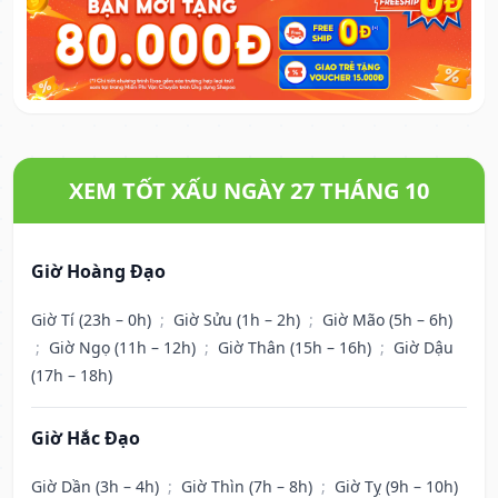
XEM TỐT XẤU NGÀY 27 THÁNG 10
Giờ Hoàng Đạo
Giờ Tí (23h – 0h)
;
Giờ Sửu (1h – 2h)
;
Giờ Mão (5h – 6h)
;
Giờ Ngọ (11h – 12h)
;
Giờ Thân (15h – 16h)
;
Giờ Dậu
(17h – 18h)
Giờ Hắc Đạo
Giờ Dần (3h – 4h)
;
Giờ Thìn (7h – 8h)
;
Giờ Tỵ (9h – 10h)