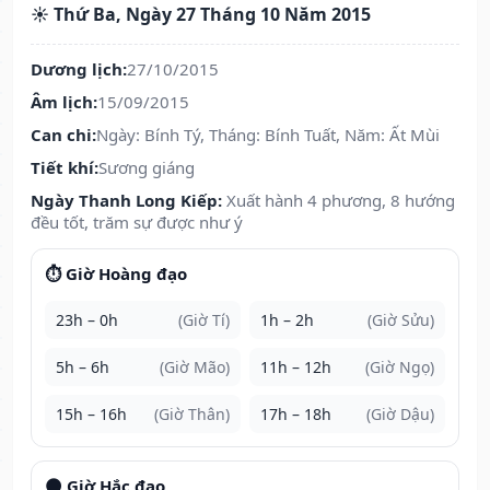
☀️ Thứ Ba, Ngày 27 Tháng 10 Năm 2015
Dương lịch:
27/10/2015
Âm lịch:
15/09/2015
Can chi:
Ngày: Bính Tý, Tháng: Bính Tuất, Năm: Ất Mùi
Tiết khí:
Sương giáng
Ngày Thanh Long Kiếp:
Xuất hành 4 phương, 8 hướng
đều tốt, trăm sự được như ý
⏱️ Giờ Hoàng đạo
23h – 0h
(Giờ Tí)
1h – 2h
(Giờ Sửu)
5h – 6h
(Giờ Mão)
11h – 12h
(Giờ Ngọ)
15h – 16h
(Giờ Thân)
17h – 18h
(Giờ Dậu)
🌑 Giờ Hắc đạo