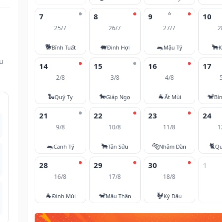
⭐
7
8
9
10
25/7
26/7
27/7
2
🐕
🐖
🐀
🐂
Bính Tuất
Đinh Hợi
Mậu Tý
K
ều
14
15
16
17
2/8
3/8
4/8
🐍
🐎
🐐
🐒
Quý Tỵ
Giáp Ngọ
Ất Mùi
Bí
21
22
23
24
9/8
10/8
11/8
1
🐀
🐂
🐅
🐈
Canh Tý
Tân Sửu
Nhâm Dần
Qu
28
29
30
1
16/8
17/8
18/8
🐐
🐒
🐓
Đinh Mùi
Mậu Thân
Kỷ Dậu