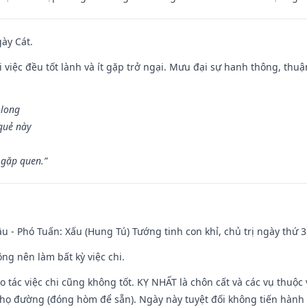
gày Cát.
 việc đều tốt lành và ít gặp trở ngại. Mưu đại sự hanh thông, thuậ
 long
 quẻ này
 gặp quen.”
u - Phó Tuấn: Xấu (Hung Tú) Tướng tinh con khỉ, chủ trị ngày thứ 3
ng nên làm bất kỳ việc chi.
ạo tác việc chi cũng không tốt. KỴ NHẤT là chôn cất và các vụ thu
họ đường (đóng hòm để sẵn). Ngày này tuyệt đối không tiến hành 