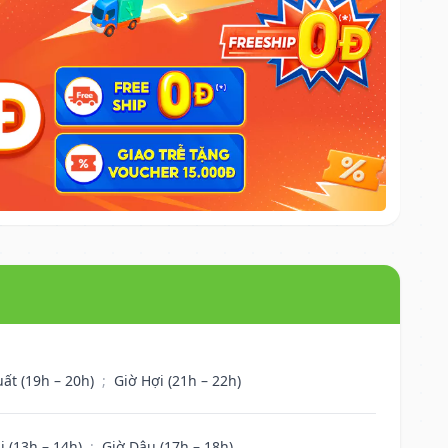
uất (19h – 20h)
;
Giờ Hợi (21h – 22h)
i (13h – 14h)
;
Giờ Dậu (17h – 18h)