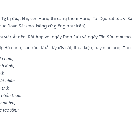
 Tỵ bị đoạt khí, còn Hung thì càng thêm Hung. Tại Dậu rất tốt, vì
ục Đoạn Sát (mọi kiêng cữ giống như trên).
mọi việc ắt nên. Rất hợp với ngày Đinh Sửu và ngày Tân Sửu mọi tạo
): Hỏa tinh, sao xấu. Khắc Kỵ xây cất, thưa kiện, hay mai táng. Thi 
đồ hình,
nh đinh,
hử,
sát nhân.
o thử,
 nhân thân.
hoán bại,
 tác cần.”