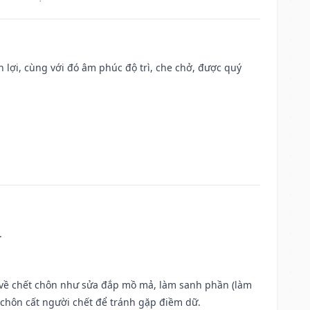
n lợi, cùng với đó âm phúc độ trì, che chở, được quý
.
ộc về chết chôn như sửa đắp mồ mả, làm sanh phần (làm
chôn cất người chết để tránh gặp điềm dữ.