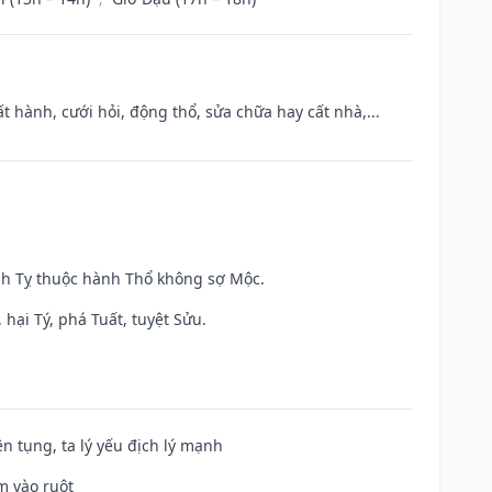
t hành, cưới hỏi, động thổ, sửa chữa hay cất nhà,...
inh Tỵ thuộc hành Thổ không sợ Mộc.
hại Tý, phá Tuất, tuyệt Sửu.
ện tụng, ta lý yếu địch lý mạnh
m vào ruột