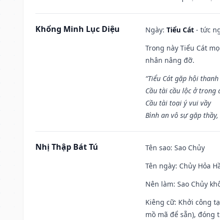
Khổng Minh Lục Diệu
Ngày:
Tiểu Cát
- tức n
Trong này Tiểu Cát mọi
nhân nâng đỡ.
“Tiểu Cát gặp hội thanh
Cầu tài cầu lộc ở trong
Cầu tài toại ý vui vầy
Bình an vô sự gặp thầy,
Nhị Thập Bát Tú
Tên sao
: Sao Chủy
Tên ngày
: Chủy Hỏa Hầ
Nên làm
: Sao Chủy khô
Kiêng cữ
: Khởi công t
mồ mã để sẵn), đóng t