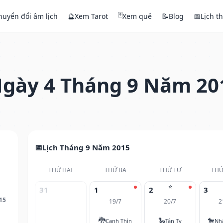
🃏
huyển đổi âm lịch
🔮
Xem Tarot
Xem quẻ
📝
Blog
📅
Lịch t
gày 4 Tháng 9 Năm 20
Lịch Tháng 9 Năm 2015
THỨ HAI
THỨ BA
THỨ TƯ
THỨ
⭐
31
1
2
3
15
19/7
20/7
2
🐉
🐍
🐎
Canh Thìn
Tân Tỵ
Nh