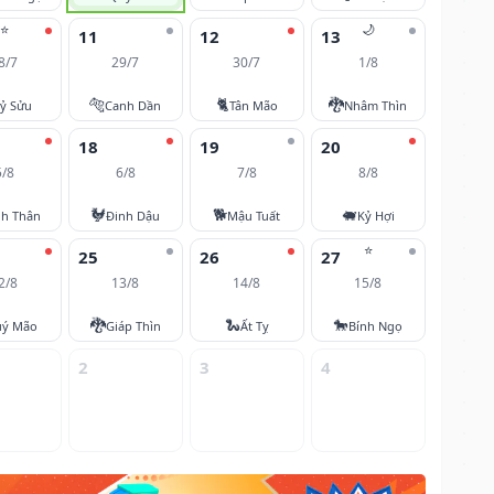
⭐
🌙
11
12
13
8/7
29/7
30/7
1/8
🐅
🐈
🐉
ỷ Sửu
Canh Dần
Tân Mão
Nhâm Thìn
18
19
20
5/8
6/8
7/8
8/8
🐓
🐕
🐖
nh Thân
Đinh Dậu
Mậu Tuất
Kỷ Hợi
⭐
25
26
27
2/8
13/8
14/8
15/8
🐉
🐍
🐎
ý Mão
Giáp Thìn
Ất Tỵ
Bính Ngọ
2
3
4