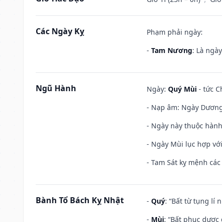
Các Ngày Kỵ
Phạm phải ngày:
-
Tam Nương
: Là ngà
Ngũ Hành
Ngày:
Quý Mùi
- tức C
- Nạp âm: Ngày Dương 
- Ngày này thuộc hành
- Ngày Mùi lục hợp vớ
- Tam Sát kỵ mệnh các 
Bành Tổ Bách Kỵ Nhật
-
Quý
: “Bất từ tụng lí
-
Mùi
: “Bất phục dược