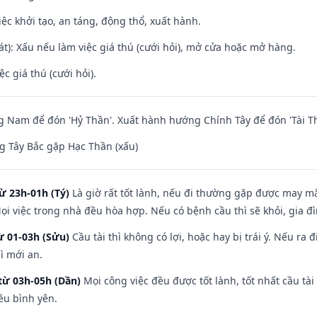
việc khởi tạo, an táng, động thổ, xuất hành.
t): Xấu nếu làm việc giá thú (cưới hỏi), mở cửa hoặc mở hàng.
ệc giá thú (cưới hỏi).
Nam để đón 'Hỷ Thần'. Xuất hành hướng Chính Tây để đón 'Tài Th
 Tây Bắc gặp Hạc Thần (xấu)
ừ 23h-01h (Tý)
Là giờ rất tốt lành, nếu đi thường gặp được may mắ
ọi việc trong nhà đều hòa hợp. Nếu có bệnh cầu thì sẽ khỏi, gia 
ừ 01-03h (Sửu)
Cầu tài thì không có lợi, hoặc hay bị trái ý. Nếu ra 
ì mới an.
từ 03h-05h (Dần)
Mọi công việc đều được tốt lành, tốt nhất cầu t
ều bình yên.