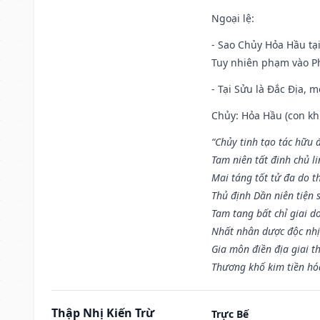
Ngoại lệ
:
- Sao Chủy Hỏa Hầu tại
Tuy nhiên phạm vào Ph
- Tại Sửu là Đắc Địa, 
Chủy: Hỏa Hầu (con khỉ
“Chủy tinh tạo tác hữu 
Tam niên tất đinh chủ li
Mai táng tốt tử đa do t
Thủ định Dần niên tiện 
Tam tang bất chỉ giai d
Nhất nhân dược độc nhị
Gia môn điền địa giai t
Thương khố kim tiền hóa
Thập Nhị Kiến Trừ
Trực Bế