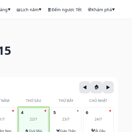
háng
📖
Lịch năm
🧧
Đếm ngược Tết
🧭
Khám phá
▼
▼
▼
15
 NĂM
THỨ SÁU
THỨ BẢY
CHỦ NHẬT
4
5
6
1/7
22/7
23/7
24/7
🐐
🐒
🐓
âm Ngọ
Quý Mùi
Giáp Thân
Ất Dậu