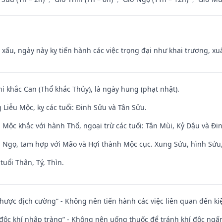
y xấu, ngày này kỵ tiến hành các việc trọng đại như khai trương, xuấ
hi khắc Can (Thổ khắc Thủy), là ngày hung (phạt nhật).
Liễu Mộc, kỵ các tuổi: Đinh Sửu và Tân Sửu.
 Mộc khắc với hành Thổ, ngoại trừ các tuổi: Tân Mùi, Kỷ Dậu và Đ
i Ngọ, tam hợp với Mão và Hợi thành Mộc cục. Xung Sửu, hình Sửu, 
tuổi Thân, Tý, Thìn.
 nhược địch cường” - Không nên tiến hành các việc liên quan đến ki
 độc khí nhập tràng” - Không nên uống thuốc để tránh khí độc ngấ