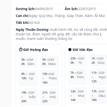
Dương lịch:
04/09/2015
Âm lịch:
22/07/2015
Can chi:
Ngày: Quý Mùi, Tháng: Giáp Thân, Năm: Ất Mùi
Tiết khí:
Xử thử
Ngày Thuần Dương:
Xuất hành tốt, lúc về cũng tốt, nhi
thuận lợi, được người tốt giúp đỡ, cầu tài được như ý
muốn, tranh luận thường thắng lợi
⏱️ Giờ Hoàng đạo
🌑 Giờ Hắc đạo
23h –
(Giờ
1h –
(Giờ
3h –
(Giờ
5h –
(Giờ
0h
Tí)
2h
Sửu)
4h
Dần)
6h
Mão)
7h –
(Giờ
11h
(Giờ
9h –
(Giờ
15h
(Giờ
8h
Thìn)
–
Ngọ)
10h
Tỵ)
–
Thân)
12h
16h
13h
(Giờ
17h
(Giờ
19h
(Giờ
21h
(Giờ
–
Mùi)
–
Dậu)
–
Tuất)
–
Hợi)
14h
18h
20h
22h