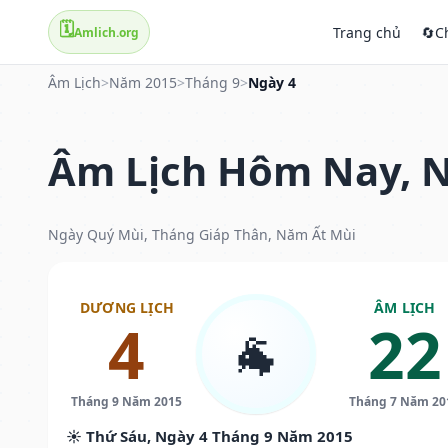
🗓️
Trang chủ
🔄
C
Amlich.org
Âm Lịch
>
Năm 2015
>
Tháng 9
>
Ngày 4
Âm Lịch Hôm Nay, N
Ngày Quý Mùi, Tháng Giáp Thân, Năm Ất Mùi
DƯƠNG LỊCH
ÂM LỊCH
4
22
🐐
Tháng 9 Năm 2015
Tháng 7 Năm 20
☀️ Thứ Sáu, Ngày 4 Tháng 9 Năm 2015