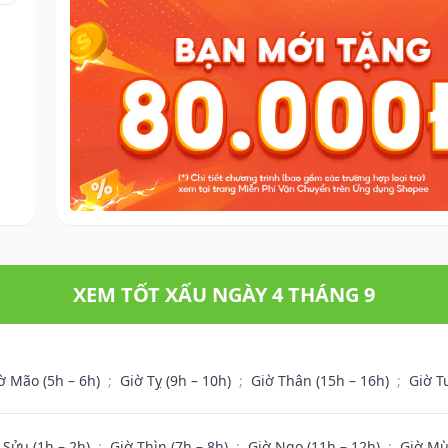
XEM TỐT XẤU NGÀY 4 THÁNG 9
ờ Mão (5h – 6h)
;
Giờ Tỵ (9h – 10h)
;
Giờ Thân (15h – 16h)
;
Giờ T
 Sửu (1h – 2h)
;
Giờ Thìn (7h – 8h)
;
Giờ Ngọ (11h – 12h)
;
Giờ Mù