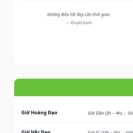
Những điều tốt đẹp cần thời gian.
— Khuyết Danh
Giờ Hoàng Đạo
Giờ Dần (3h – 4h)
;
Gi
Giờ Hắc Đạo
Giờ Tí (23h – 0h)
;
Giờ