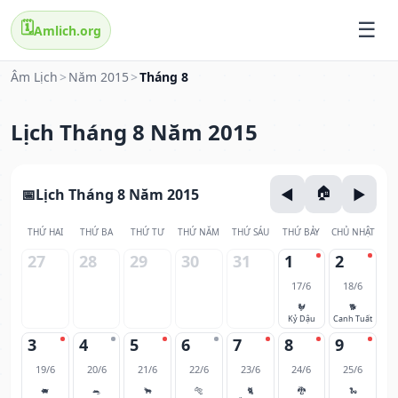
🗓️
Amlich.org
Âm Lịch
>
Năm 2015
>
Tháng 8
Lịch Tháng 8 Năm 2015
Lịch Tháng 8 Năm 2015
THỨ HAI
THỨ BA
THỨ TƯ
THỨ NĂM
THỨ SÁU
THỨ BẢY
CHỦ NHẬT
27
28
29
30
31
1
2
17/6
18/6
🐓
🐕
Kỷ Dậu
Canh Tuất
3
4
5
6
7
8
9
19/6
20/6
21/6
22/6
23/6
24/6
25/6
🐖
🐀
🐂
🐅
🐈
🐉
🐍