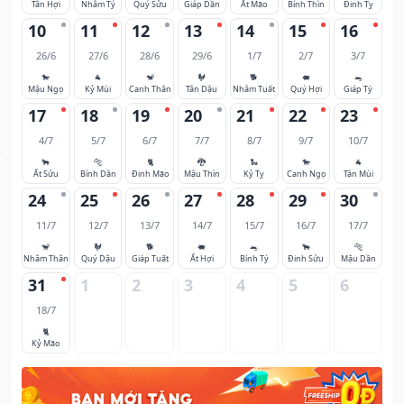
Tân Hợi
Nhâm Tý
Quý Sửu
Giáp Dần
Ất Mão
Bính Thìn
Đinh Tỵ
10
11
12
13
14
15
16
26/6
27/6
28/6
29/6
1/7
2/7
3/7
🐎
🐐
🐒
🐓
🐕
🐖
🐀
Mậu Ngọ
Kỷ Mùi
Canh Thân
Tân Dậu
Nhâm Tuất
Quý Hợi
Giáp Tý
17
18
19
20
21
22
23
4/7
5/7
6/7
7/7
8/7
9/7
10/7
🐂
🐅
🐈
🐉
🐍
🐎
🐐
Ất Sửu
Bính Dần
Đinh Mão
Mậu Thìn
Kỷ Tỵ
Canh Ngọ
Tân Mùi
24
25
26
27
28
29
30
11/7
12/7
13/7
14/7
15/7
16/7
17/7
🐒
🐓
🐕
🐖
🐀
🐂
🐅
Nhâm Thân
Quý Dậu
Giáp Tuất
Ất Hợi
Bính Tý
Đinh Sửu
Mậu Dần
31
1
2
3
4
5
6
18/7
🐈
Kỷ Mão