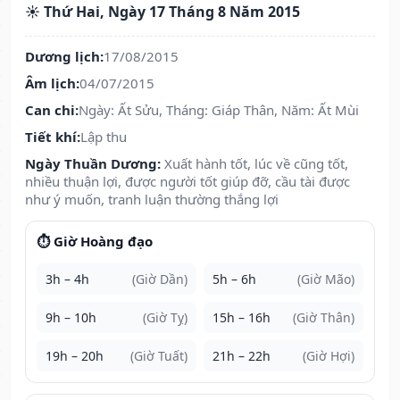
☀️ Thứ Hai, Ngày 17 Tháng 8 Năm 2015
Dương lịch:
17/08/2015
Âm lịch:
04/07/2015
Can chi:
Ngày: Ất Sửu, Tháng: Giáp Thân, Năm: Ất Mùi
Tiết khí:
Lập thu
Ngày Thuần Dương:
Xuất hành tốt, lúc về cũng tốt,
nhiều thuận lợi, được người tốt giúp đỡ, cầu tài được
như ý muốn, tranh luận thường thắng lợi
⏱️ Giờ Hoàng đạo
3h – 4h
(Giờ Dần)
5h – 6h
(Giờ Mão)
9h – 10h
(Giờ Tỵ)
15h – 16h
(Giờ Thân)
19h – 20h
(Giờ Tuất)
21h – 22h
(Giờ Hợi)