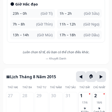
🌑 Giờ Hắc đạo
23h – 0h
(Giờ Tí)
1h – 2h
(Giờ Sửu)
7h – 8h
(Giờ Thìn)
11h – 12h
(Giờ Ngọ)
13h – 14h
(Giờ Mùi)
17h – 18h
(Giờ Dậu)
Luôn chọn tử tế, dù bạn có thể chọn điều khác.
— Khuyết Danh
Lịch Tháng 8 Năm 2015
THỨ HAI
THỨ BA
THỨ TƯ
THỨ NĂM
THỨ SÁU
THỨ BẢY
CHỦ NHẬT
27
28
29
30
31
1
2
17/6
18/6
🐓
🐕
Kỷ Dậu
Canh Tuất