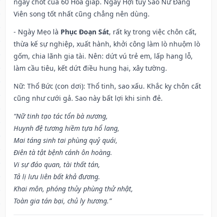
ngày chót của 60 Hoa giáp. Ngày Hợi tuy Sao Nữ Đăng
Viên song tốt nhất cũng chẳng nên dùng.
- Ngày Mẹo là
Phục Đoạn Sát
, rất kỵ trong việc chôn cất,
thừa kế sự nghiệp, xuất hành, khởi công làm lò nhuộm lò
gốm, chia lãnh gia tài. Nên: dứt vú trẻ em, lấp hang lỗ,
làm cầu tiêu, kết dứt điều hung hại, xây tường.
Nữ: Thổ Bức (con dơi): Thổ tinh, sao xấu. Khắc kỵ chôn cất
cũng như cưới gả. Sao này bất lợi khi sinh đẻ.
“Nữ tinh tạo tác tổn bà nương,
Huynh đệ tương hiềm tựa hổ lang,
Mai táng sinh tai phùng quỷ quái,
Điên tà tật bệnh cánh ôn hoàng.
Vi sự đáo quan, tài thất tán,
Tả lị lưu liên bất khả đương.
Khai môn, phóng thủy phùng thử nhật,
Toàn gia tán bại, chủ ly hương.”