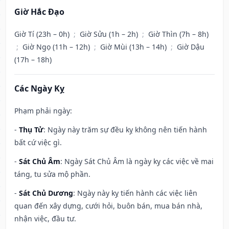
Giờ Hắc Đạo
Giờ Tí (23h – 0h)
;
Giờ Sửu (1h – 2h)
;
Giờ Thìn (7h – 8h)
;
Giờ Ngọ (11h – 12h)
;
Giờ Mùi (13h – 14h)
;
Giờ Dậu
(17h – 18h)
Các Ngày Kỵ
Phạm phải ngày:
-
Thụ Tử
: Ngày này trăm sự đều kỵ không nên tiến hành
bất cứ việc gì.
-
Sát Chủ Âm
: Ngày Sát Chủ Âm là ngày kỵ các việc về mai
táng, tu sửa mộ phần.
-
Sát Chủ Dương
: Ngày này kỵ tiến hành các việc liên
quan đến xây dựng, cưới hỏi, buôn bán, mua bán nhà,
nhận việc, đầu tư.