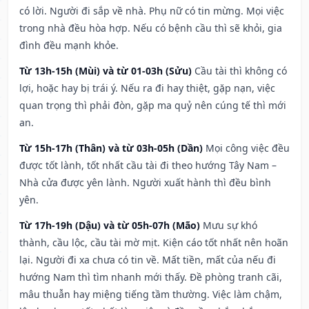
có lời. Người đi sắp về nhà. Phụ nữ có tin mừng. Mọi việc
trong nhà đều hòa hợp. Nếu có bệnh cầu thì sẽ khỏi, gia
đình đều mạnh khỏe.
Từ 13h-15h (Mùi) và từ 01-03h (Sửu)
Cầu tài thì không có
lợi, hoặc hay bị trái ý. Nếu ra đi hay thiệt, gặp nạn, việc
quan trọng thì phải đòn, gặp ma quỷ nên cúng tế thì mới
an.
Từ 15h-17h (Thân) và từ 03h-05h (Dần)
Mọi công việc đều
được tốt lành, tốt nhất cầu tài đi theo hướng Tây Nam –
Nhà cửa được yên lành. Người xuất hành thì đều bình
yên.
Từ 17h-19h (Dậu) và từ 05h-07h (Mão)
Mưu sự khó
thành, cầu lộc, cầu tài mờ mịt. Kiện cáo tốt nhất nên hoãn
lại. Người đi xa chưa có tin về. Mất tiền, mất của nếu đi
hướng Nam thì tìm nhanh mới thấy. Đề phòng tranh cãi,
mâu thuẫn hay miệng tiếng tầm thường. Việc làm chậm,