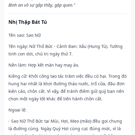
Bình an vô sự gặp thầy, gặp quen.”
Nhị Thập Bát Tú
Tên sao
: Sao Nữ
Tên ngày
: Nữ Thổ Bức - Cảnh Đan: Xấu (Hung Tú). Tướng
tinh con dơi, chủ trị ngày thứ 7.
Nên làm
: Hợp kết màn hay may áo.
Kiêng cữ
: Khởi công tạo tác trăm việc đều có hại. Trong đó
hung hại nhất là khơi đường tháo nước, trổ cửa, đầu đơn
kiện cáo, chôn cất. Vì vậy, để tránh điềm giữ quý bạn nên
chọn một ngày tốt khác để tiến hành chôn cất.
Ngoại lệ
:
- Sao Nữ Thổ Bức tại Mùi, Hợi, Mẹo (mão) đều gọi chung
là đường cùng. Ngày Quý Hợi cùng cực đúng mức, vì là