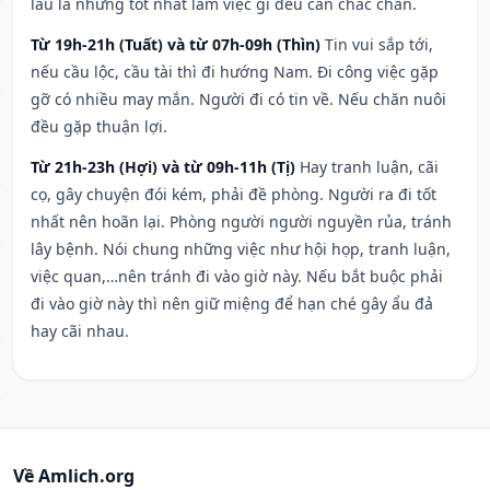
lâu la nhưng tốt nhất làm việc gì đều cần chắc chắn.
Từ 19h-21h (Tuất) và từ 07h-09h (Thìn)
Tin vui sắp tới,
nếu cầu lộc, cầu tài thì đi hướng Nam. Đi công việc gặp
gỡ có nhiều may mắn. Người đi có tin về. Nếu chăn nuôi
đều gặp thuận lợi.
Từ 21h-23h (Hợi) và từ 09h-11h (Tị)
Hay tranh luận, cãi
cọ, gây chuyện đói kém, phải đề phòng. Người ra đi tốt
nhất nên hoãn lại. Phòng người người nguyền rủa, tránh
lây bệnh. Nói chung những việc như hội họp, tranh luận,
việc quan,…nên tránh đi vào giờ này. Nếu bắt buộc phải
đi vào giờ này thì nên giữ miệng để hạn ché gây ẩu đả
hay cãi nhau.
Về Amlich.org