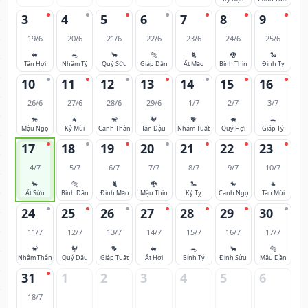
3
4
5
6
7
8
9
19/6
20/6
21/6
22/6
23/6
24/6
25/6
🐖
🐀
🐂
🐅
🐈
🐉
🐍
Tân Hợi
Nhâm Tý
Quý Sửu
Giáp Dần
Ất Mão
Bính Thìn
Đinh Tỵ
10
11
12
13
14
15
16
26/6
27/6
28/6
29/6
1/7
2/7
3/7
🐎
🐐
🐒
🐓
🐕
🐖
🐀
Mậu Ngọ
Kỷ Mùi
Canh Thân
Tân Dậu
Nhâm Tuất
Quý Hợi
Giáp Tý
17
18
19
20
21
22
23
4/7
5/7
6/7
7/7
8/7
9/7
10/7
🐂
🐅
🐈
🐉
🐍
🐎
🐐
Ất Sửu
Bính Dần
Đinh Mão
Mậu Thìn
Kỷ Tỵ
Canh Ngọ
Tân Mùi
24
25
26
27
28
29
30
11/7
12/7
13/7
14/7
15/7
16/7
17/7
🐒
🐓
🐕
🐖
🐀
🐂
🐅
Nhâm Thân
Quý Dậu
Giáp Tuất
Ất Hợi
Bính Tý
Đinh Sửu
Mậu Dần
31
1
2
3
4
5
6
18/7