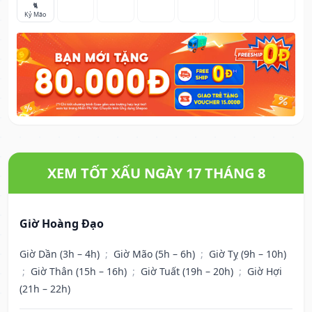
🐈
Kỷ Mão
XEM TỐT XẤU NGÀY 17 THÁNG 8
Giờ Hoàng Đạo
Giờ Dần (3h – 4h)
;
Giờ Mão (5h – 6h)
;
Giờ Tỵ (9h – 10h)
;
Giờ Thân (15h – 16h)
;
Giờ Tuất (19h – 20h)
;
Giờ Hợi
(21h – 22h)