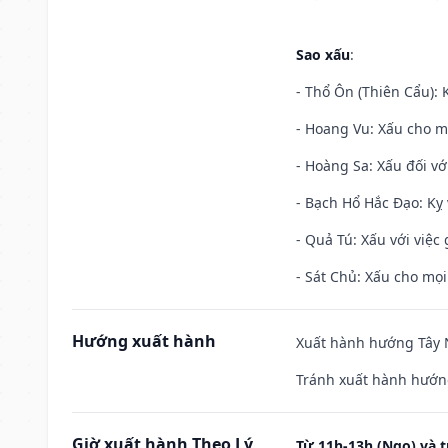
Sao xấu
:
- Thổ Ôn (Thiên Cẩu): K
- Hoang Vu: Xấu cho m
- Hoàng Sa: Xấu đối vớ
- Bạch Hổ Hắc Đạo: Kỵ 
- Quả Tú: Xấu với việc g
- Sát Chủ: Xấu cho mọi
Hướng xuất hành
Xuất hành hướng Tây N
Tránh xuất hành hướn
Giờ xuất hành Theo Lý
Từ 11h-13h (Ngọ) và t