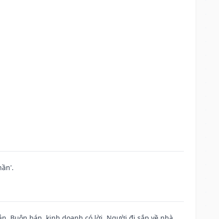
ần'.
n. Buôn bán, kinh doanh có lời. Người đi sắp về nhà.