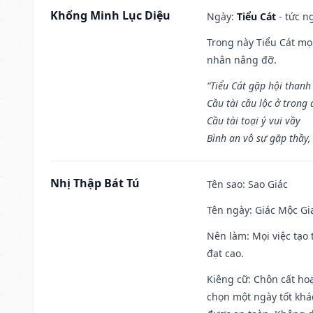
Khổng Minh Lục Diệu
Ngày:
Tiểu Cát
- tức n
Trong này Tiểu Cát mọi
nhân nâng đỡ.
“Tiểu Cát gặp hội thanh
Cầu tài cầu lộc ở trong
Cầu tài toại ý vui vầy
Bình an vô sự gặp thầy,
Nhị Thập Bát Tú
Tên sao
: Sao Giác
Tên ngày
: Giác Mộc Gi
Nên làm
: Mọi việc tạ
đạt cao.
Kiêng cữ
: Chôn cất ho
chọn một ngày tốt khác