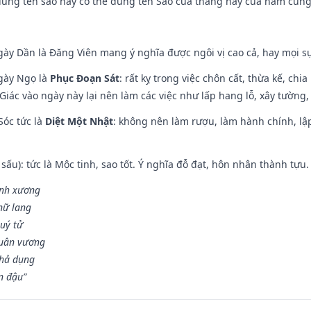
dùng tên sao này có thể dùng tên Sao của tháng hay của năm cũn
gày Dần là Đăng Viên mang ý nghĩa được ngôi vị cao cả, hay mọi sự
ngày Ngọ là
Phục Đoạn Sát
: rất kỵ trong việc chôn cất, thừa kế, ch
Giác vào ngày này lại nên làm các việc như lấp hang lỗ, xây tường, 
Sóc tức là
Diệt Một Nhật
: không nên làm rượu, làm hành chính, lậ
 sấu): tức là Mộc tinh, sao tốt. Ý nghĩa đỗ đạt, hôn nhân thành tựu
vinh xương
 nữ lang
uý tử
Quân vương
khả dụng
n đậu”