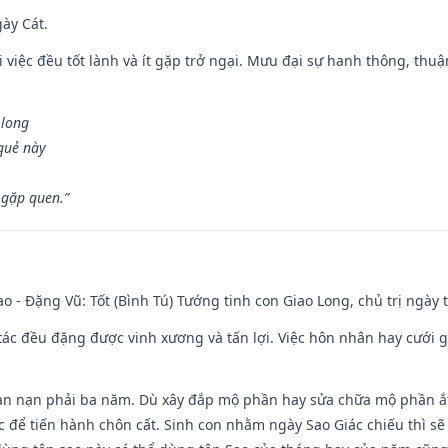
gày Cát.
 việc đều tốt lành và ít gặp trở ngại. Mưu đại sự hanh thông, thuậ
 long
 quẻ này
 gặp quen.”
ao - Đặng Vũ: Tốt (Bình Tú) Tướng tinh con Giao Long, chủ trị ngày 
o tác đều đặng được vinh xương và tấn lợi. Việc hôn nhân hay cưới 
ạn nạn phải ba năm. Dù xây đắp mộ phần hay sửa chữa mộ phần ắt 
 để tiến hành chôn cất. Sinh con nhằm ngày Sao Giác chiếu thì sẽ 