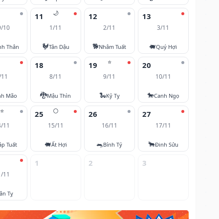
🌙
11
12
13
9/10
1/11
2/11
3/11
🐓
🐕
🐖
nh Thân
Tân Dậu
Nhâm Tuất
Quý Hợi
⭐
18
19
20
/11
8/11
9/11
10/11
🐉
🐍
🐎
nh Mão
Mậu Thìn
Kỷ Tỵ
Canh Ngọ
⭐
🌕
25
26
27
4/11
15/11
16/11
17/11
🐖
🐀
🐂
áp Tuất
Ất Hợi
Bính Tý
Đinh Sửu
1
2
3
1/11
ân Tỵ