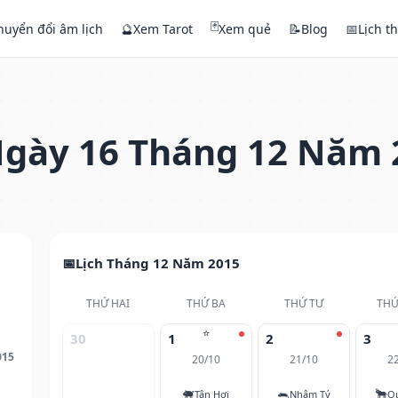
🃏
huyển đổi âm lịch
🔮
Xem Tarot
Xem quẻ
📝
Blog
📅
Lịch t
gày 16 Tháng 12 Năm 
Lịch Tháng 12 Năm 2015
THỨ HAI
THỨ BA
THỨ TƯ
THỨ
⭐
30
1
2
3
015
20/10
21/10
2
🐖
🐀
🐂
Tân Hợi
Nhâm Tý
Q