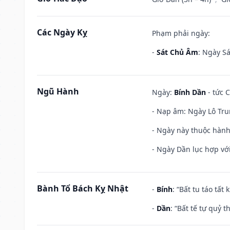
Các Ngày Kỵ
Phạm phải ngày:
-
Sát Chủ Âm
: Ngày Sá
Ngũ Hành
Ngày:
Bính Dần
- tức C
- Nạp âm: Ngày Lô Tru
- Ngày này thuộc hành
- Ngày Dần lục hợp với
Bành Tổ Bách Kỵ Nhật
-
Bính
: “Bất tu táo tấ
-
Dần
: “Bất tế tự quỷ