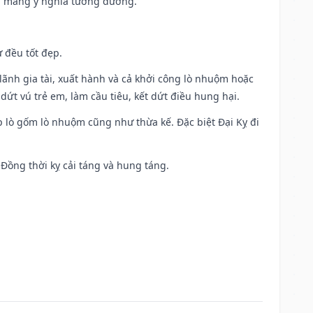
g mang ý nghĩa tương đương.
 đều tốt đẹp.
ia lãnh gia tài, xuất hành và cả khởi công lò nhuộm hoặc
dứt vú trẻ em, làm cầu tiêu, kết dứt điều hung hại.
p lò gốm lò nhuộm cũng như thừa kế. Đặc biệt Đại Kỵ đi
. Đồng thời kỵ cải táng và hung táng.