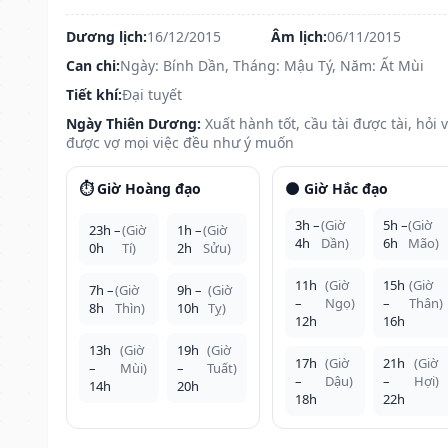
Dương lịch:
16/12/2015
Âm lịch:
06/11/2015
Can chi:
Ngày: Bính Dần, Tháng: Mậu Tý, Năm: Ất Mùi
Tiết khí:
Đại tuyết
Ngày Thiên Dương:
Xuất hành tốt, cầu tài được tài, hỏi 
được vợ mọi việc đều như ý muốn
⏱️ Giờ Hoàng đạo
🌑 Giờ Hắc đạo
3h –
(Giờ
5h –
(Giờ
23h –
(Giờ
1h –
(Giờ
4h
Dần)
6h
Mão)
0h
Tí)
2h
Sửu)
11h
(Giờ
15h
(Giờ
7h –
(Giờ
9h –
(Giờ
–
Ngọ)
–
Thân)
8h
Thìn)
10h
Tỵ)
12h
16h
13h
(Giờ
19h
(Giờ
17h
(Giờ
21h
(Giờ
–
Mùi)
–
Tuất)
–
Dậu)
–
Hợi)
14h
20h
18h
22h