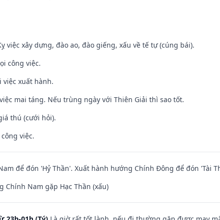
ỵ việc xây dựng, đào ao, đào giếng, xấu về tế tự (cúng bái).
ọi công việc.
i việc xuất hành.
việc mai táng. Nếu trùng ngày với Thiên Giải thì sao tốt.
iá thú (cưới hỏi).
 công việc.
am để đón 'Hỷ Thần'. Xuất hành hướng Chính Đông để đón 'Tài Th
g Chính Nam gặp Hạc Thần (xấu)
ừ 23h-01h (Tý)
Là giờ rất tốt lành, nếu đi thường gặp được may mắ