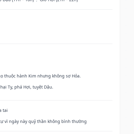
Ngọ thuộc hành Kim nhưng không sợ Hỏa.
hại Tỵ, phá Hợi, tuyệt Dậu.
 tai
ế tự vì ngày này quỷ thần không bình thường