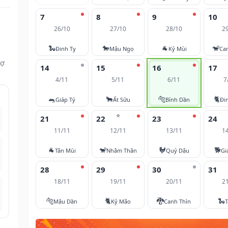
7
8
9
10
26/10
27/10
28/10
2
🐍
🐎
🐐
🐒
Đinh Tỵ
Mậu Ngọ
Kỷ Mùi
Ca
vợ
14
15
16
17
4/11
5/11
6/11
7
🐀
🐂
🐅
🐈
Giáp Tý
Ất Sửu
Bính Dần
Đi
⭐
21
22
23
24
11/11
12/11
13/11
1
🐐
🐒
🐓
🐕
Tân Mùi
Nhâm Thân
Quý Dậu
Gi
28
29
30
31
18/11
19/11
20/11
2
🐅
🐈
🐉
🐍
Mậu Dần
Kỷ Mão
Canh Thìn
T