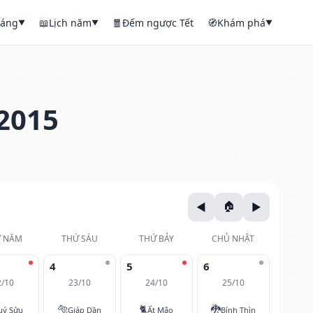
háng
📖
Lịch năm
🧧
Đếm ngược Tết
🧭
Khám phá
▼
▼
▼
2015
 NĂM
THỨ SÁU
THỨ BẢY
CHỦ NHẬT
4
5
6
2/10
23/10
24/10
25/10
🐅
🐈
🐉
uý Sửu
Giáp Dần
Ất Mão
Bính Thìn