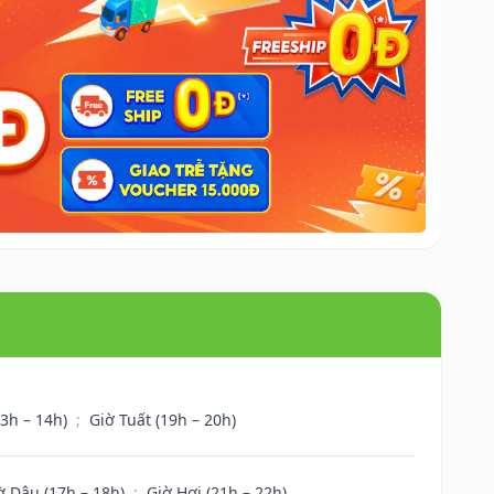
13h – 14h)
;
Giờ Tuất (19h – 20h)
ờ Dậu (17h – 18h)
;
Giờ Hợi (21h – 22h)