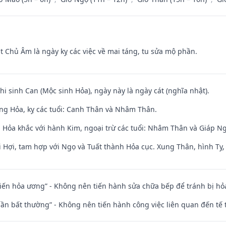
t Chủ Âm là ngày kỵ các việc về mai táng, tu sửa mộ phần.
hi sinh Can (Mộc sinh Hỏa), ngày này là ngày cát (nghĩa nhật).
ng Hỏa, kỵ các tuổi: Canh Thân và Nhâm Thân.
 Hỏa khắc với hành Kim, ngoại trừ các tuổi: Nhâm Thân và Giáp 
 Hợi, tam hợp với Ngọ và Tuất thành Hỏa cục. Xung Thân, hình Tỵ, 
t kiến hỏa ương” - Không nên tiến hành sửa chữa bếp để tránh bị hỏa
 thần bất thường” - Không nên tiến hành công việc liên quan đến t