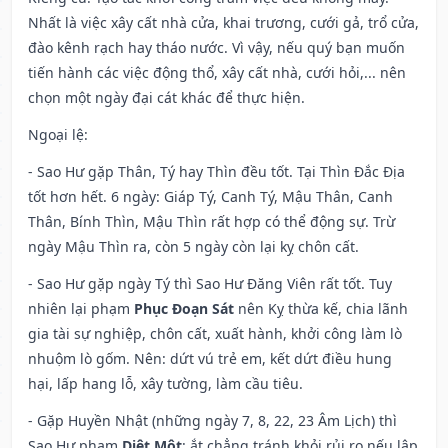
Nhất là việc xây cất nhà cửa, khai trương, cưới gả, trổ cửa,
đào kênh rạch hay tháo nước. Vì vậy, nếu quý bạn muốn
tiến hành các việc động thổ, xây cất nhà, cưới hỏi,... nên
chọn một ngày đại cát khác để thực hiện.
Ngoại lệ
:
- Sao Hư gặp Thân, Tý hay Thìn đều tốt. Tại Thìn Đắc Địa
tốt hơn hết. 6 ngày: Giáp Tý, Canh Tý, Mậu Thân, Canh
Thân, Bính Thìn, Mậu Thìn rất hợp có thể động sự. Trừ
ngày Mậu Thìn ra, còn 5 ngày còn lại kỵ chôn cất.
- Sao Hư gặp ngày Tý thì Sao Hư Đăng Viên rất tốt. Tuy
nhiên lại phạm
Phục Đoạn Sát
nên Kỵ thừa kế, chia lãnh
gia tài sự nghiệp, chôn cất, xuất hành, khởi công làm lò
nhuộm lò gốm. Nên: dứt vú trẻ em, kết dứt điều hung
hại, lấp hang lỗ, xây tường, làm cầu tiêu.
- Gặp Huyền Nhật (những ngày 7, 8, 22, 23 Âm Lịch) thì
Sao Hư phạm
Diệt Một
: ắt chẳng tránh khỏi rủi ro nếu lập