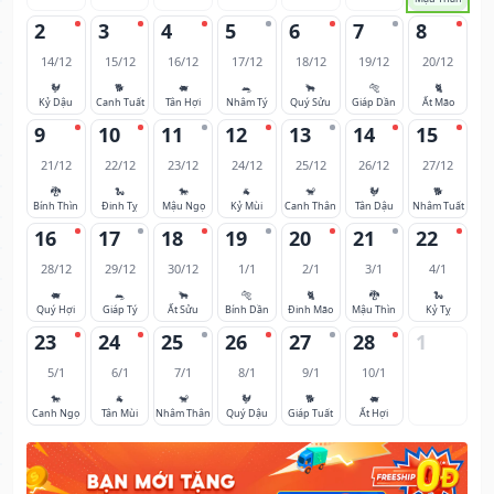
2
3
4
5
6
7
8
14/12
15/12
16/12
17/12
18/12
19/12
20/12
🐓
🐕
🐖
🐀
🐂
🐅
🐈
Kỷ Dậu
Canh Tuất
Tân Hợi
Nhâm Tý
Quý Sửu
Giáp Dần
Ất Mão
9
10
11
12
13
14
15
21/12
22/12
23/12
24/12
25/12
26/12
27/12
🐉
🐍
🐎
🐐
🐒
🐓
🐕
Bính Thìn
Đinh Tỵ
Mậu Ngọ
Kỷ Mùi
Canh Thân
Tân Dậu
Nhâm Tuất
16
17
18
19
20
21
22
28/12
29/12
30/12
1/1
2/1
3/1
4/1
🐖
🐀
🐂
🐅
🐈
🐉
🐍
Quý Hợi
Giáp Tý
Ất Sửu
Bính Dần
Đinh Mão
Mậu Thìn
Kỷ Tỵ
23
24
25
26
27
28
1
5/1
6/1
7/1
8/1
9/1
10/1
🐎
🐐
🐒
🐓
🐕
🐖
Canh Ngọ
Tân Mùi
Nhâm Thân
Quý Dậu
Giáp Tuất
Ất Hợi