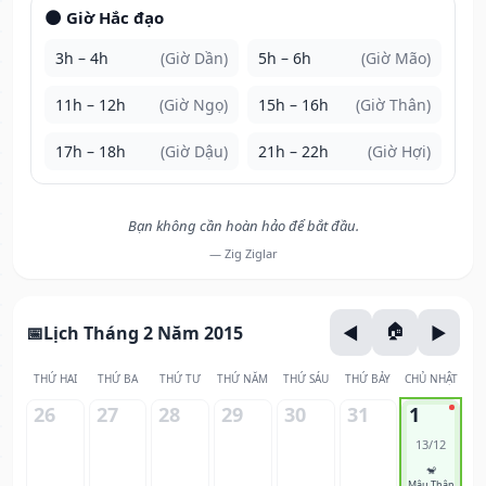
🌑 Giờ Hắc đạo
3h – 4h
(Giờ Dần)
5h – 6h
(Giờ Mão)
11h – 12h
(Giờ Ngọ)
15h – 16h
(Giờ Thân)
17h – 18h
(Giờ Dậu)
21h – 22h
(Giờ Hợi)
Bạn không cần hoàn hảo để bắt đầu.
— Zig Ziglar
Lịch Tháng 2 Năm 2015
THỨ HAI
THỨ BA
THỨ TƯ
THỨ NĂM
THỨ SÁU
THỨ BẢY
CHỦ NHẬT
26
27
28
29
30
31
1
13/12
🐒
Mậu Thân