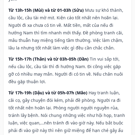
Từ 13h-15h (Mùi) và từ 01-03h (Sửu)
Mưu sự khó thành,
cầu lộc, cầu tài mờ mịt. Kiện cáo tốt nhất nên hoãn lại.
Người đi xa chưa có tin về. Mất tiền, mất của nếu đi
hướng Nam thì tìm nhanh mới thấy. Đề phòng tranh cãi,
mâu thuẫn hay miệng tiếng tầm thường. Việc làm chậm,
lâu la nhưng tốt nhất làm việc gì đều cần chắc chắn.
Từ 15h-17h (Thân) và từ 03h-05h (Dần)
Tin vui sắp tới,
nếu cầu lộc, cầu tài thì đi hướng Nam. Đi công việc gặp
gỡ có nhiều may mắn. Người đi có tin về. Nếu chăn nuôi
đều gặp thuận lợi.
Từ 17h-19h (Dậu) và từ 05h-07h (Mão)
Hay tranh luận,
cãi cọ, gây chuyện đói kém, phải đề phòng. Người ra đi
tốt nhất nên hoãn lại. Phòng người người nguyền rủa,
tránh lây bệnh. Nói chung những việc như hội họp, tranh
luận, việc quan,…nên tránh đi vào giờ này. Nếu bắt buộc
phải đi vào giờ này thì nên giữ miệng để hạn ché gây ẩu