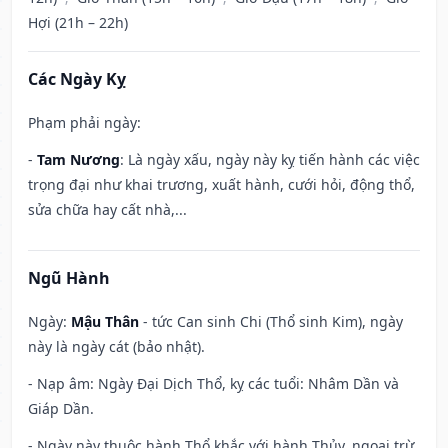
Hợi (21h – 22h)
Các Ngày Kỵ
Phạm phải ngày:
-
Tam Nương
: Là ngày xấu, ngày này kỵ tiến hành các việc
trọng đại như khai trương, xuất hành, cưới hỏi, động thổ,
sửa chữa hay cất nhà,...
Ngũ Hành
Ngày:
Mậu Thân
- tức Can sinh Chi (Thổ sinh Kim), ngày
này là ngày cát (bảo nhật).
- Nạp âm: Ngày Đại Dịch Thổ, kỵ các tuổi: Nhâm Dần và
Giáp Dần.
- Ngày này thuộc hành Thổ khắc với hành Thủy, ngoại trừ