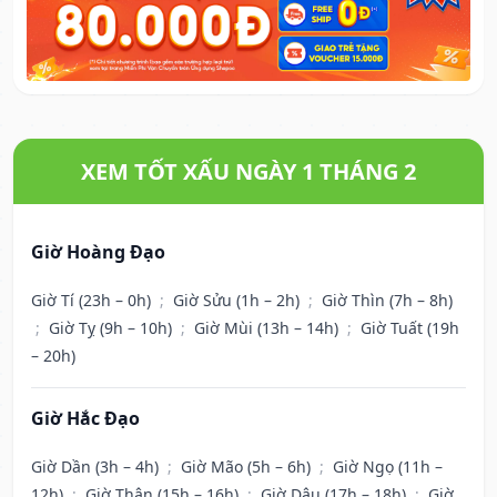
XEM TỐT XẤU NGÀY 1 THÁNG 2
Giờ Hoàng Đạo
Giờ Tí (23h – 0h)
;
Giờ Sửu (1h – 2h)
;
Giờ Thìn (7h – 8h)
;
Giờ Tỵ (9h – 10h)
;
Giờ Mùi (13h – 14h)
;
Giờ Tuất (19h
– 20h)
Giờ Hắc Đạo
Giờ Dần (3h – 4h)
;
Giờ Mão (5h – 6h)
;
Giờ Ngọ (11h –
12h)
;
Giờ Thân (15h – 16h)
;
Giờ Dậu (17h – 18h)
;
Giờ