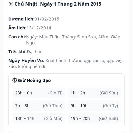
☀️ Chủ Nhật, Ngày 1 Tháng 2 Năm 2015
Dương lịch:
01/02/2015
Âm lịch:
13/12/2014
Can chi:
Ngày: Mậu Thân, Tháng: Đinh Sửu, Năm: Giáp
Ngọ
Tiết khí:
Đại hàn
Ngày Huyền Vũ:
Xuất hành thường gặp cãi cọ, gặp việc
xấu, không nên đi
⏱️ Giờ Hoàng đạo
23h – 0h
(Giờ Tí)
1h – 2h
(Giờ Sửu)
7h – 8h
(Giờ Thìn)
9h – 10h
(Giờ Tỵ)
13h – 14h
(Giờ Mùi)
19h – 20h
(Giờ Tuất)