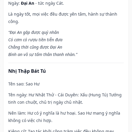
Ngày:
Đại An
- tức ngày Cát.
Là ngày tốt, mọi việc đều được yên tâm, hành sự thành
công.
“Đại An gặp được quý nhân
Có cơm có rượu tiền tiễn đưa
Chẳng thời cũng được Đại An
Bình an vô sự tấm thân thanh nhàn.”
Nhị Thập Bát Tú
Tên sao
: Sao Hư
Tên ngày
: Hư Nhật Thử - Cái Duyên: Xấu (Hung Tú) Tướng
tinh con chuột, chủ trị ngày chủ nhật.
Nên làm
: Hư có ý nghĩa là hư hoại. Sao Hư mang ý nghĩa
không có việc chi hợp.
Kiêng cữ
: Tạo tác khởi công trăm việc đều không may.