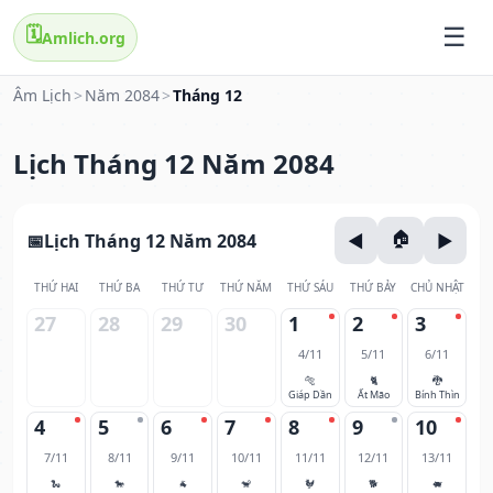
🗓️
Amlich.org
Âm Lịch
>
Năm 2084
>
Tháng 12
Lịch Tháng 12 Năm 2084
Lịch Tháng 12 Năm 2084
THỨ HAI
THỨ BA
THỨ TƯ
THỨ NĂM
THỨ SÁU
THỨ BẢY
CHỦ NHẬT
27
28
29
30
1
2
3
4/11
5/11
6/11
🐅
🐈
🐉
Giáp Dần
Ất Mão
Bính Thìn
4
5
6
7
8
9
10
7/11
8/11
9/11
10/11
11/11
12/11
13/11
🐍
🐎
🐐
🐒
🐓
🐕
🐖