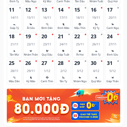
Đinh Tỵ
Mậu Ngọ
Kỷ Mùi
Canh Thân
Tân Dậu
Nhâm Tuất
Quý Hợi
11
12
13
14
15
16
17
14/11
15/11
16/11
17/11
18/11
19/11
20/11
🐀
🐂
🐅
🐈
🐉
🐍
🐎
Giáp Tý
Ất Sửu
Bính Dần
Đinh Mão
Mậu Thìn
Kỷ Tỵ
Canh Ngọ
18
19
20
21
22
23
24
21/11
22/11
23/11
24/11
25/11
26/11
27/11
🐐
🐒
🐓
🐕
🐖
🐀
🐂
Tân Mùi
Nhâm Thân
Quý Dậu
Giáp Tuất
Ất Hợi
Bính Tý
Đinh Sửu
25
26
27
28
29
30
31
28/11
29/11
1/12
2/12
3/12
4/12
5/12
🐅
🐈
🐉
🐍
🐎
🐐
🐒
Mậu Dần
Kỷ Mão
Canh Thìn
Tân Tỵ
Nhâm Ngọ
Quý Mùi
Giáp Thân