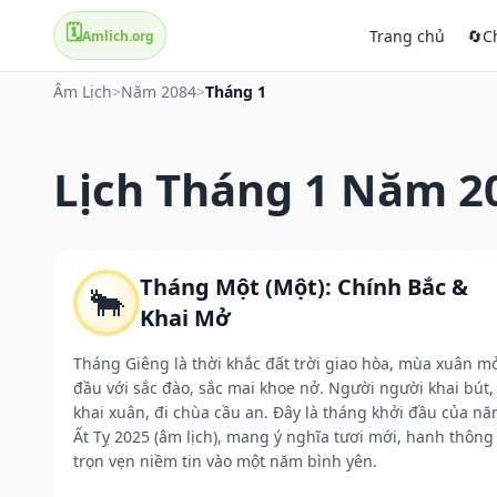
🗓️
Trang chủ
🔄
C
Amlich.org
Âm Lịch
>
Năm 2084
>
Tháng 1
Lịch Tháng 1 Năm 2
Tháng Một (Một): Chính Bắc &
🐂
Khai Mở
Tháng Giêng là thời khắc đất trời giao hòa, mùa xuân m
đầu với sắc đào, sắc mai khoe nở. Người người khai bút,
khai xuân, đi chùa cầu an. Đây là tháng khởi đầu của n
Ất Tỵ 2025 (âm lịch), mang ý nghĩa tươi mới, hanh thông
trọn vẹn niềm tin vào một năm bình yên.