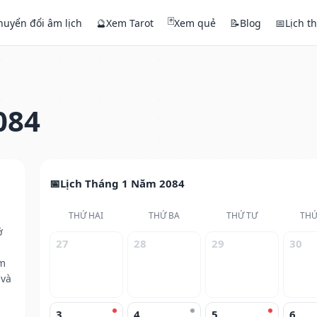
🃏
huyển đổi âm lịch
🔮
Xem Tarot
Xem quẻ
📝
Blog
📅
Lịch t
084
Lịch Tháng 1 Năm 2084
THỨ HAI
THỨ BA
THỨ TƯ
THỨ
ở
27
28
29
30
ăm
 và
3
4
5
6