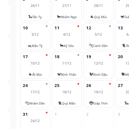
26/11
27/11
28/11
2
🐍
🐎
🐐
🐒
Tân Tỵ
Nhâm Ngọ
Quý Mùi
Gi
10
11
12
13
3/12
4/12
5/12
6
🐀
🐂
🐅
🐈
Mậu Tý
Kỷ Sửu
Canh Dần
T
17
18
19
20
10/12
11/12
12/12
1
🐐
🐒
🐓
🐕
Ất Mùi
Bính Thân
Đinh Dậu
Mậ
24
25
26
27
17/12
18/12
19/12
2
🐅
🐈
🐉
🐍
Nhâm Dần
Quý Mão
Giáp Thìn
31
1
2
3
24/12