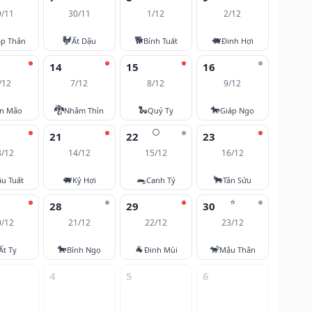
9/11
30/11
1/12
2/12
🐓
🐕
🐖
áp Thân
Ất Dậu
Bính Tuất
Đinh Hợi
14
15
16
/12
7/12
8/12
9/12
🐉
🐍
🐎
ân Mão
Nhâm Thìn
Quý Tỵ
Giáp Ngọ
🌕
21
22
23
3/12
14/12
15/12
16/12
🐖
🐀
🐂
u Tuất
Kỷ Hợi
Canh Tý
Tân Sửu
⭐
28
29
30
0/12
21/12
22/12
23/12
🐎
🐐
🐒
Ất Tỵ
Bính Ngọ
Đinh Mùi
Mậu Thân
4
5
6