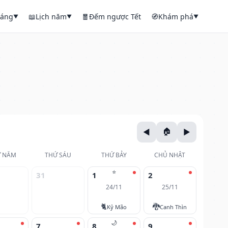
háng
📖
Lịch năm
🧧
Đếm ngược Tết
🧭
Khám phá
▼
▼
▼
 NĂM
THỨ SÁU
THỨ BẢY
CHỦ NHẬT
⭐
31
1
2
24/11
25/11
🐈
🐉
Kỷ Mão
Canh Thìn
🌙
7
8
9