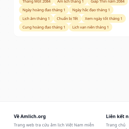
Tháng Một 2084
Âm lịch tháng 1
Giáp Thìn năm 2084
Ngày hoàng đạo tháng 1
Ngày hắc đạo tháng 1
Lịch âm tháng 1
Chuẩn bị Tết
Xem ngày tốt tháng 1
Cung hoàng đạo tháng 1
Lịch vạn niên tháng 1
Về Amlich.org
Liên kết 
Trang web tra cứu âm lịch Việt Nam miễn
Trang chủ