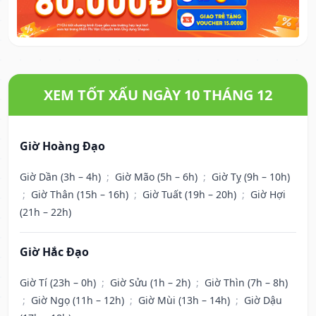
XEM TỐT XẤU NGÀY 10 THÁNG 12
Giờ Hoàng Đạo
Giờ Dần (3h – 4h)
;
Giờ Mão (5h – 6h)
;
Giờ Tỵ (9h – 10h)
;
Giờ Thân (15h – 16h)
;
Giờ Tuất (19h – 20h)
;
Giờ Hợi
(21h – 22h)
Giờ Hắc Đạo
Giờ Tí (23h – 0h)
;
Giờ Sửu (1h – 2h)
;
Giờ Thìn (7h – 8h)
;
Giờ Ngọ (11h – 12h)
;
Giờ Mùi (13h – 14h)
;
Giờ Dậu