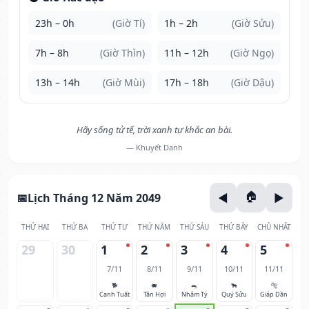
23h – 0h
(Giờ Tí)
1h – 2h
(Giờ Sửu)
7h – 8h
(Giờ Thìn)
11h – 12h
(Giờ Ngọ)
13h – 14h
(Giờ Mùi)
17h – 18h
(Giờ Dậu)
Hãy sống tử tế, trời xanh tự khắc an bài.
— Khuyết Danh
Lịch Tháng 12 Năm 2049
THỨ HAI
THỨ BA
THỨ TƯ
THỨ NĂM
THỨ SÁU
THỨ BẢY
CHỦ NHẬT
29
30
1
2
3
4
5
7/11
8/11
9/11
10/11
11/11
🐕
🐖
🐀
🐂
🐅
Canh Tuất
Tân Hợi
Nhâm Tý
Quý Sửu
Giáp Dần