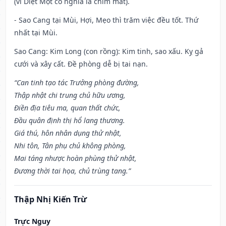
(vì Diệt Một có nghĩa là chìm mất).
- Sao Cang tại Mùi, Hợi, Mẹo thì trăm việc đều tốt. Thứ
nhất tại Mùi.
Sao Cang: Kim Long (con rồng): Kim tinh, sao xấu. Kỵ gả
cưới và xây cất. Đề phòng dễ bị tai nạn.
“Can tinh tạo tác Trưởng phòng đường,
Thập nhật chi trung chủ hữu ương,
Điền địa tiêu ma, quan thất chức,
Đầu quân định thị hổ lang thương.
Giá thú, hôn nhân dụng thử nhật,
Nhi tôn, Tân phụ chủ không phòng,
Mai táng nhược hoàn phùng thử nhật,
Đương thời tai họa, chủ trùng tang.”
Thập Nhị Kiến Trừ
Trực Nguy