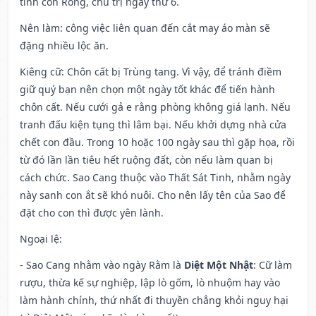
tinh con Rồng, chủ trị ngày thứ 6.
Nên làm
: công việc liên quan đến cắt may áo màn sẽ
đặng nhiều lộc ăn.
Kiêng cữ
: Chôn cất bị Trùng tang. Vì vậy, để tránh điềm
giữ quý bạn nên chọn một ngày tốt khác để tiến hành
chôn cất. Nếu cưới gả e rằng phòng không giá lạnh. Nếu
tranh đấu kiện tụng thì lâm bại. Nếu khởi dựng nhà cửa
chết con đầu. Trong 10 hoặc 100 ngày sau thì gặp họa, rồi
từ đó lần lần tiêu hết ruộng đất, còn nếu làm quan bị
cách chức. Sao Cang thuộc vào Thất Sát Tinh, nhằm ngày
này sanh con ắt sẽ khó nuôi. Cho nên lấy tên của Sao để
đặt cho con thì được yên lành.
Ngoại lệ
:
- Sao Cang nhằm vào ngày Rằm là
Diệt Một Nhật
: Cữ làm
rượu, thừa kế sự nghiệp, lập lò gốm, lò nhuộm hay vào
làm hành chính, thứ nhất đi thuyền chẳng khỏi nguy hại