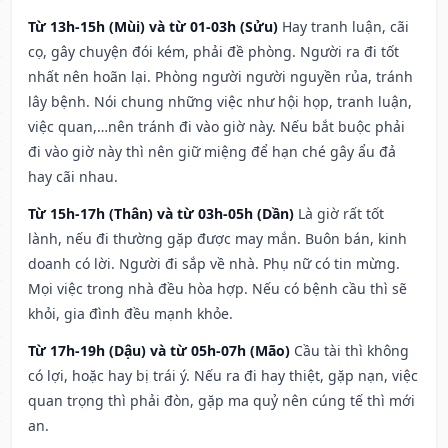
Từ 13h-15h (Mùi) và từ 01-03h (Sửu)
Hay tranh luận, cãi
cọ, gây chuyện đói kém, phải đề phòng. Người ra đi tốt
nhất nên hoãn lại. Phòng người người nguyền rủa, tránh
lây bệnh. Nói chung những việc như hội họp, tranh luận,
việc quan,…nên tránh đi vào giờ này. Nếu bắt buộc phải
đi vào giờ này thì nên giữ miệng để hạn ché gây ẩu đả
hay cãi nhau.
Từ 15h-17h (Thân) và từ 03h-05h (Dần)
Là giờ rất tốt
lành, nếu đi thường gặp được may mắn. Buôn bán, kinh
doanh có lời. Người đi sắp về nhà. Phụ nữ có tin mừng.
Mọi việc trong nhà đều hòa hợp. Nếu có bệnh cầu thì sẽ
khỏi, gia đình đều mạnh khỏe.
Từ 17h-19h (Dậu) và từ 05h-07h (Mão)
Cầu tài thì không
có lợi, hoặc hay bị trái ý. Nếu ra đi hay thiệt, gặp nạn, việc
quan trọng thì phải đòn, gặp ma quỷ nên cúng tế thì mới
an.