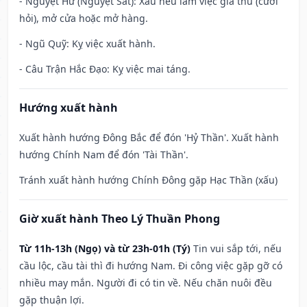
- Nguyệt Hư (Nguyệt Sát): Xấu nếu làm việc giá thú (cưới
hỏi), mở cửa hoặc mở hàng.
- Ngũ Quỹ: Kỵ việc xuất hành.
- Câu Trận Hắc Đạo: Kỵ việc mai táng.
Hướng xuất hành
Xuất hành hướng Đông Bắc để đón 'Hỷ Thần'. Xuất hành
hướng Chính Nam để đón 'Tài Thần'.
Tránh xuất hành hướng Chính Đông gặp Hạc Thần (xấu)
Giờ xuất hành Theo Lý Thuần Phong
Từ 11h-13h (Ngọ) và từ 23h-01h (Tý)
Tin vui sắp tới, nếu
cầu lộc, cầu tài thì đi hướng Nam. Đi công việc gặp gỡ có
nhiều may mắn. Người đi có tin về. Nếu chăn nuôi đều
gặp thuận lợi.