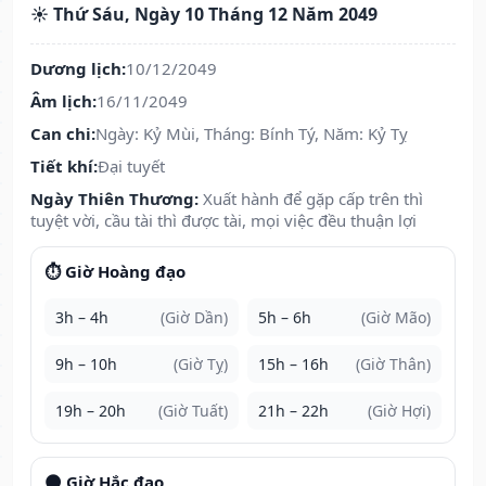
☀️ Thứ Sáu, Ngày 10 Tháng 12 Năm 2049
Dương lịch:
10/12/2049
Âm lịch:
16/11/2049
Can chi:
Ngày: Kỷ Mùi, Tháng: Bính Tý, Năm: Kỷ Tỵ
Tiết khí:
Đại tuyết
Ngày Thiên Thương:
Xuất hành để gặp cấp trên thì
tuyệt vời, cầu tài thì được tài, mọi việc đều thuận lợi
⏱️ Giờ Hoàng đạo
3h – 4h
(Giờ Dần)
5h – 6h
(Giờ Mão)
9h – 10h
(Giờ Tỵ)
15h – 16h
(Giờ Thân)
19h – 20h
(Giờ Tuất)
21h – 22h
(Giờ Hợi)
🌑 Giờ Hắc đạo