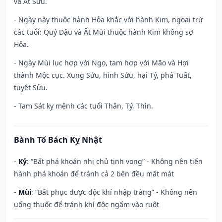
và Ất Sửu.
- Ngày này thuộc hành Hỏa khắc với hành Kim, ngoại trừ
các tuổi: Quý Dậu và Ất Mùi thuộc hành Kim không sợ
Hỏa.
- Ngày Mùi lục hợp với Ngọ, tam hợp với Mão và Hợi
thành Mộc cục. Xung Sửu, hình Sửu, hại Tý, phá Tuất,
tuyệt Sửu.
- Tam Sát kỵ mệnh các tuổi Thân, Tý, Thìn.
Bành Tổ Bách Kỵ Nhật
-
Kỷ
: “Bất phá khoán nhị chủ tịnh vong” - Không nên tiến
hành phá khoán để tránh cả 2 bên đều mất mát
-
Mùi
: “Bất phục dược độc khí nhập tràng” - Không nên
uống thuốc để tránh khí độc ngấm vào ruột