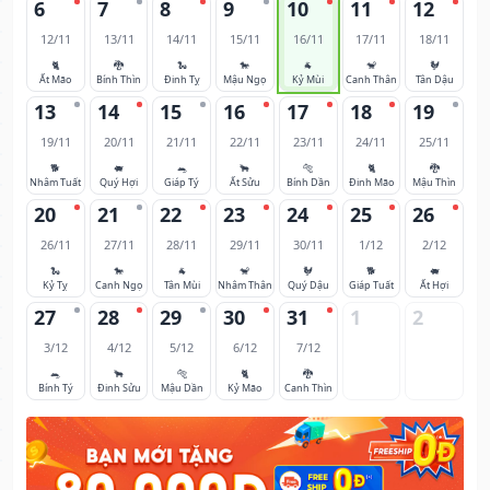
6
7
8
9
10
11
12
12/11
13/11
14/11
15/11
16/11
17/11
18/11
🐈
🐉
🐍
🐎
🐐
🐒
🐓
Ất Mão
Bính Thìn
Đinh Tỵ
Mậu Ngọ
Kỷ Mùi
Canh Thân
Tân Dậu
13
14
15
16
17
18
19
19/11
20/11
21/11
22/11
23/11
24/11
25/11
🐕
🐖
🐀
🐂
🐅
🐈
🐉
Nhâm Tuất
Quý Hợi
Giáp Tý
Ất Sửu
Bính Dần
Đinh Mão
Mậu Thìn
20
21
22
23
24
25
26
26/11
27/11
28/11
29/11
30/11
1/12
2/12
🐍
🐎
🐐
🐒
🐓
🐕
🐖
Kỷ Tỵ
Canh Ngọ
Tân Mùi
Nhâm Thân
Quý Dậu
Giáp Tuất
Ất Hợi
27
28
29
30
31
1
2
3/12
4/12
5/12
6/12
7/12
🐀
🐂
🐅
🐈
🐉
Bính Tý
Đinh Sửu
Mậu Dần
Kỷ Mão
Canh Thìn