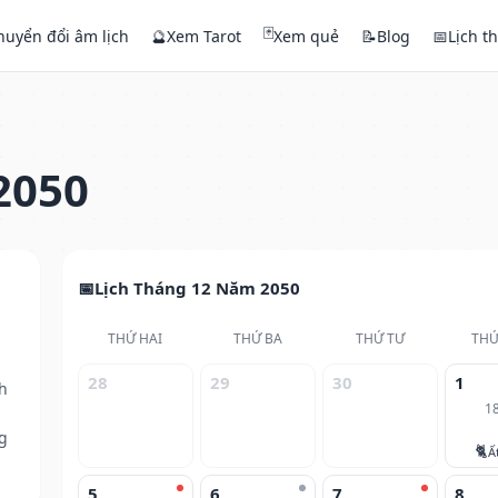
🃏
huyển đổi âm lịch
🔮
Xem Tarot
Xem quẻ
📝
Blog
📅
Lịch t
2050
Lịch Tháng 12 Năm 2050
THỨ HAI
THỨ BA
THỨ TƯ
THỨ
28
29
30
1
h
1
g
🐈
Ấ
5
6
7
8