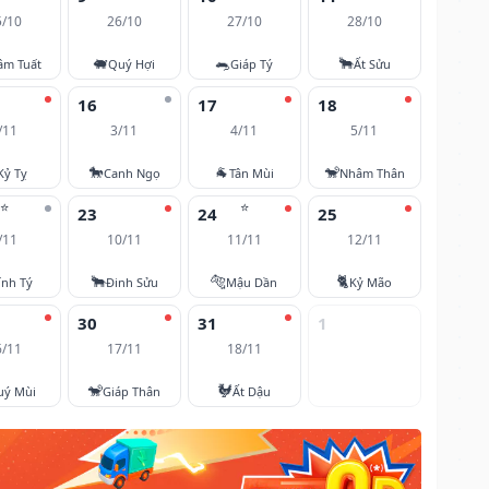
5/10
26/10
27/10
28/10
🐖
🐀
🐂
âm Tuất
Quý Hợi
Giáp Tý
Ất Sửu
16
17
18
/11
3/11
4/11
5/11
🐎
🐐
🐒
Kỷ Tỵ
Canh Ngọ
Tân Mùi
Nhâm Thân
⭐
⭐
23
24
25
/11
10/11
11/11
12/11
🐂
🐅
🐈
ính Tý
Đinh Sửu
Mậu Dần
Kỷ Mão
30
31
1
6/11
17/11
18/11
🐒
🐓
uý Mùi
Giáp Thân
Ất Dậu