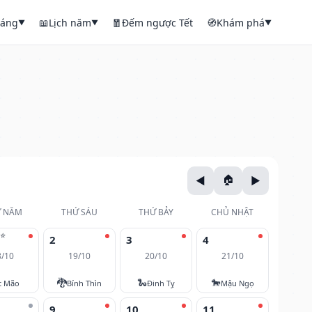
háng
📖
Lịch năm
🧧
Đếm ngược Tết
🧭
Khám phá
▼
▼
▼
 NĂM
THỨ SÁU
THỨ BẢY
CHỦ NHẬT
⭐
2
3
4
8/10
19/10
20/10
21/10
🐉
🐍
🐎
t Mão
Bính Thìn
Đinh Tỵ
Mậu Ngọ
9
10
11