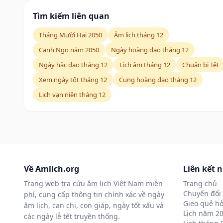
Tìm kiếm liên quan
Tháng Mười Hai 2050
Âm lịch tháng 12
Canh Ngọ năm 2050
Ngày hoàng đạo tháng 12
Ngày hắc đạo tháng 12
Lịch âm tháng 12
Chuẩn bị Tết
Xem ngày tốt tháng 12
Cung hoàng đạo tháng 12
Lịch vạn niên tháng 12
Về Amlich.org
Liên kết 
Trang web tra cứu âm lịch Việt Nam miễn
Trang chủ
Chuyển đổi 
phí, cung cấp thông tin chính xác về ngày
Gieo quẻ hỏ
âm lịch, can chi, con giáp, ngày tốt xấu và
Lịch năm 2
các ngày lễ tết truyền thống.