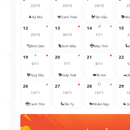
22/10
23/10
24/10
2
🐐
🐒
🐓
🐕
Kỷ Mùi
Canh Thân
Tân Dậu
Nh
🌙
12
13
14
15
29/10
30/10
1/11
2
🐅
🐈
🐉
🐍
Bính Dần
Đinh Mão
Mậu Thìn
⭐
19
20
21
22
6/11
7/11
8/11
9
🐓
🐕
🐖
🐀
Quý Dậu
Giáp Tuất
Ất Hợi
B
🌕
26
27
28
29
13/11
14/11
15/11
1
🐉
🐍
🐎
🐐
Canh Thìn
Tân Tỵ
Nhâm Ngọ
Q