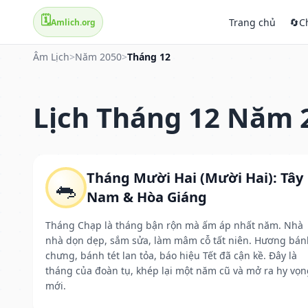
🗓️
Trang chủ
🔄
C
Amlich.org
Âm Lịch
>
Năm 2050
>
Tháng 12
Lịch Tháng 12 Năm 
Tháng Mười Hai (Mười Hai): Tây
🐀
Nam & Hòa Giáng
Tháng Chạp là tháng bận rộn mà ấm áp nhất năm. Nhà
nhà dọn dẹp, sắm sửa, làm mâm cỗ tất niên. Hương bán
chưng, bánh tét lan tỏa, báo hiệu Tết đã cận kề. Đây là
tháng của đoàn tụ, khép lại một năm cũ và mở ra hy vọn
mới.