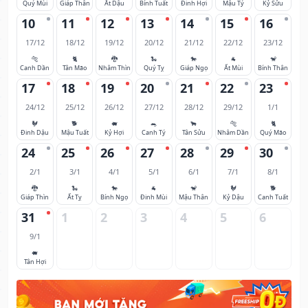
Quý Mùi
Giáp Thân
Ất Dậu
Bính Tuất
Đinh Hợi
Mậu Tý
Kỷ Sửu
10
11
12
13
14
15
16
17/12
18/12
19/12
20/12
21/12
22/12
23/12
🐅
🐈
🐉
🐍
🐎
🐐
🐒
Canh Dần
Tân Mão
Nhâm Thìn
Quý Tỵ
Giáp Ngọ
Ất Mùi
Bính Thân
17
18
19
20
21
22
23
24/12
25/12
26/12
27/12
28/12
29/12
1/1
🐓
🐕
🐖
🐀
🐂
🐅
🐈
Đinh Dậu
Mậu Tuất
Kỷ Hợi
Canh Tý
Tân Sửu
Nhâm Dần
Quý Mão
24
25
26
27
28
29
30
2/1
3/1
4/1
5/1
6/1
7/1
8/1
🐉
🐍
🐎
🐐
🐒
🐓
🐕
Giáp Thìn
Ất Tỵ
Bính Ngọ
Đinh Mùi
Mậu Thân
Kỷ Dậu
Canh Tuất
31
1
2
3
4
5
6
9/1
🐖
Tân Hợi