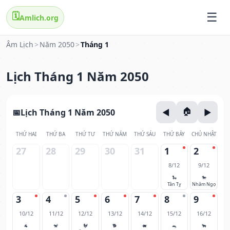
🗓️
Amlich.org
Âm Lịch
>
Năm 2050
>
Tháng 1
Lịch Tháng 1 Năm 2050
Lịch Tháng 1 Năm 2050
THỨ HAI
THỨ BA
THỨ TƯ
THỨ NĂM
THỨ SÁU
THỨ BẢY
CHỦ NHẬT
27
28
29
30
31
1
2
8/12
9/12
🐍
🐎
Tân Tỵ
Nhâm Ngọ
3
4
5
6
7
8
9
10/12
11/12
12/12
13/12
14/12
15/12
16/12
🐐
🐒
🐓
🐕
🐖
🐀
🐂