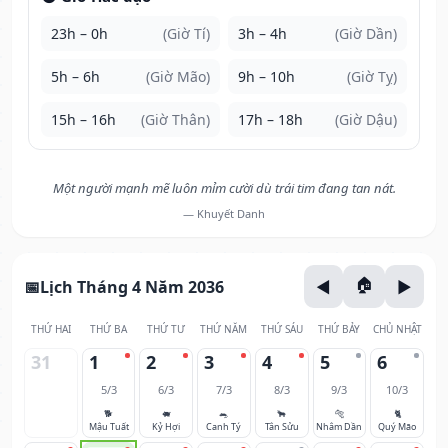
23h – 0h
(Giờ Tí)
3h – 4h
(Giờ Dần)
5h – 6h
(Giờ Mão)
9h – 10h
(Giờ Tỵ)
15h – 16h
(Giờ Thân)
17h – 18h
(Giờ Dậu)
Một người mạnh mẽ luôn mỉm cười dù trái tim đang tan nát.
— Khuyết Danh
Lịch Tháng 4 Năm 2036
THỨ HAI
THỨ BA
THỨ TƯ
THỨ NĂM
THỨ SÁU
THỨ BẢY
CHỦ NHẬT
31
1
2
3
4
5
6
5/3
6/3
7/3
8/3
9/3
10/3
🐕
🐖
🐀
🐂
🐅
🐈
Mậu Tuất
Kỷ Hợi
Canh Tý
Tân Sửu
Nhâm Dần
Quý Mão