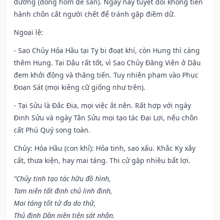
đường (đóng hòm để sẵn). Ngày này tuyệt đối không tiến
hành chôn cất người chết để tránh gặp điềm dữ.
Ngoại lệ
:
- Sao Chủy Hỏa Hầu tại Tỵ bị đoạt khí, còn Hung thì càng
thêm Hung. Tại Dậu rất tốt, vì Sao Chủy Đăng Viên ở Dậu
đem khởi động và thăng tiến. Tuy nhiên phạm vào Phục
Đoạn Sát (mọi kiêng cữ giống như trên).
- Tại Sửu là Đắc Địa, mọi việc ắt nên. Rất hợp với ngày
Đinh Sửu và ngày Tân Sửu mọi tạo tác Đại Lợi, nếu chôn
cất Phú Quý song toàn.
Chủy: Hỏa Hầu (con khỉ): Hỏa tinh, sao xấu. Khắc Kỵ xây
cất, thưa kiện, hay mai táng. Thi cử gặp nhiều bất lợi.
“Chủy tinh tạo tác hữu đồ hình,
Tam niên tất đinh chủ linh đinh,
Mai táng tốt tử đa do thử,
Thủ định Dần niên tiện sát nhân.