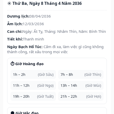
☀️ Thứ Ba, Ngày 8 Tháng 4 Năm 2036
Dương lịch:
08/04/2036
Âm lịch:
12/03/2036
Can chi:
Ngày: Ất Tỵ, Tháng: Nhâm Thìn, Năm: Bính Thìn
Tiết khí:
Thanh minh
Ngày Bạch Hổ Túc:
Cấm đi xa, làm việc gì cũng không
thành công, rất xấu trong mọi việc
⏱️ Giờ Hoàng đạo
1h – 2h
(Giờ Sửu)
7h – 8h
(Giờ Thìn)
11h – 12h
(Giờ Ngọ)
13h – 14h
(Giờ Mùi)
19h – 20h
(Giờ Tuất)
21h – 22h
(Giờ Hợi)
🌑 Giờ Hắc đạo