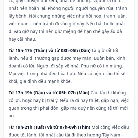
cọ, gây chuyện đói kém, phải đề phòng. Người ra đi tốt
nhất nên hoãn lại. Phòng người người nguyền rủa, tránh
lây bệnh. Nói chung những việc như hội họp, tranh luận,
việc quan,…nên tránh đi vào giờ này. Nếu bắt buộc phải
đi vào giờ này thì nên giữ miệng để hạn ché gây ẩu đả
hay cãi nhau.
Từ 15h-17h (Thân) và từ 03h-05h (Dần)
Là giờ rất tốt
lành, nếu đi thường gặp được may mắn. Buôn bán, kinh
doanh có lời. Người đi sắp về nhà. Phụ nữ có tin mừng.
Mọi việc trong nhà đều hòa hợp. Nếu có bệnh cầu thì sẽ
khỏi, gia đình đều mạnh khỏe.
Từ 17h-19h (Dậu) và từ 05h-07h (Mão)
Cầu tài thì không
có lợi, hoặc hay bị trái ý. Nếu ra đi hay thiệt, gặp nạn, việc
quan trọng thì phải đòn, gặp ma quỷ nên cúng tế thì mới
an.
Từ 19h-21h (Tuất) và từ 07h-09h (Thìn)
Mọi công việc đều
được tốt lành, tốt nhất cầu tài đi theo hướng Tây Nam –