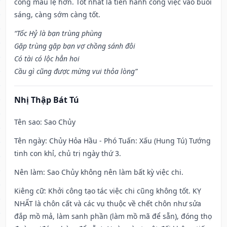
công mau lẹ hơn. Tốt nhất là tiến hành công việc vào buổi
sáng, càng sớm càng tốt.
“Tốc Hỷ là bạn trùng phùng
Gặp trùng gặp bạn vợ chồng sánh đôi
Có tài có lộc hẳn hoi
Cầu gì cũng được mừng vui thỏa lòng”
Nhị Thập Bát Tú
Tên sao
: Sao Chủy
Tên ngày
: Chủy Hỏa Hầu - Phó Tuấn: Xấu (Hung Tú) Tướng
tinh con khỉ, chủ trị ngày thứ 3.
Nên làm
: Sao Chủy không nên làm bất kỳ việc chi.
Kiêng cữ
: Khởi công tạo tác việc chi cũng không tốt. KỴ
NHẤT là chôn cất và các vụ thuộc về chết chôn như sửa
đắp mồ mả, làm sanh phần (làm mồ mã để sẵn), đóng thọ