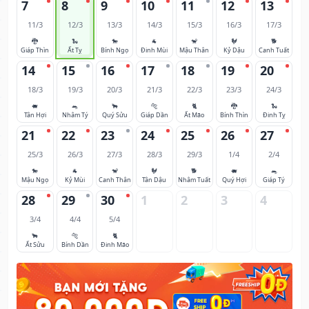
7
8
9
10
11
12
13
11/3
12/3
13/3
14/3
15/3
16/3
17/3
🐉
🐍
🐎
🐐
🐒
🐓
🐕
Giáp Thìn
Ất Tỵ
Bính Ngọ
Đinh Mùi
Mậu Thân
Kỷ Dậu
Canh Tuất
14
15
16
17
18
19
20
18/3
19/3
20/3
21/3
22/3
23/3
24/3
🐖
🐀
🐂
🐅
🐈
🐉
🐍
Tân Hợi
Nhâm Tý
Quý Sửu
Giáp Dần
Ất Mão
Bính Thìn
Đinh Tỵ
21
22
23
24
25
26
27
25/3
26/3
27/3
28/3
29/3
1/4
2/4
🐎
🐐
🐒
🐓
🐕
🐖
🐀
Mậu Ngọ
Kỷ Mùi
Canh Thân
Tân Dậu
Nhâm Tuất
Quý Hợi
Giáp Tý
28
29
30
1
2
3
4
3/4
4/4
5/4
🐂
🐅
🐈
Ất Sửu
Bính Dần
Đinh Mão