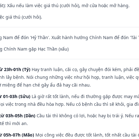
t): Xấu nếu làm việc giá thú (cưới hỏi), mở cửa hoặc mở hàng.
ệc giá thú (cưới hỏi).
 Nam để đón 'Hỷ Thần'. Xuất hành hướng Chính Nam để đón 'Tài 
g Chính Nam gặp Hạc Thần (xấu)
ừ 23h-01h (Tý)
Hay tranh luận, cãi cọ, gây chuyện đói kém, phải đ
nh lây bệnh. Nói chung những việc như hội họp, tranh luận, việc q
iữ miệng để hạn ché gây ẩu đả hay cãi nhau.
ừ 01-03h (Sửu)
Là giờ rất tốt lành, nếu đi thường gặp được may mắ
ọi việc trong nhà đều hòa hợp. Nếu có bệnh cầu thì sẽ khỏi, gia 
từ 03h-05h (Dần)
Cầu tài thì không có lợi, hoặc hay bị trái ý. Nếu r
ế thì mới an.
từ 05h-07h (Mão)
Mọi công việc đều được tốt lành, tốt nhất cầu tà