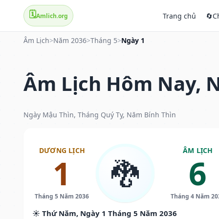
🗓️
Trang chủ
🔄
C
Amlich.org
Âm Lịch
>
Năm 2036
>
Tháng 5
>
Ngày 1
Âm Lịch Hôm Nay, N
Ngày Mậu Thìn, Tháng Quý Tỵ, Năm Bính Thìn
DƯƠNG LỊCH
ÂM LỊCH
1
6
🐉
Tháng 5 Năm 2036
Tháng 4 Năm 20
☀️ Thứ Năm, Ngày 1 Tháng 5 Năm 2036