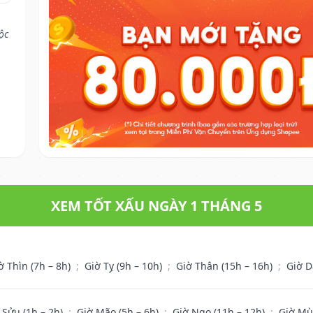
ộc
XEM TỐT XẤU NGÀY 1 THÁNG 5
ờ Thìn (7h – 8h)
;
Giờ Tỵ (9h – 10h)
;
Giờ Thân (15h – 16h)
;
Giờ D
 Sửu (1h – 2h)
;
Giờ Mão (5h – 6h)
;
Giờ Ngọ (11h – 12h)
;
Giờ Mù