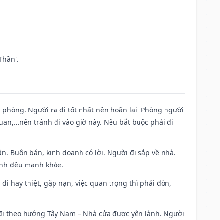
Thần'.
ề phòng. Người ra đi tốt nhất nên hoãn lại. Phòng người
uan,…nên tránh đi vào giờ này. Nếu bắt buộc phải đi
n. Buôn bán, kinh doanh có lời. Người đi sắp về nhà.
đình đều mạnh khỏe.
a đi hay thiệt, gặp nạn, việc quan trọng thì phải đòn,
i đi theo hướng Tây Nam – Nhà cửa được yên lành. Người