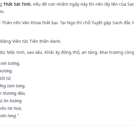
ng
Thất Sát Tinh
, nếu đẻ con nhằm ngày này thì nên lấy tên của Sa
ơn.
 Thân nên Văn Khoa thất bại. Tại Ngọ thì chỗ Tuyệt gặp Sanh đắc l
Đăng Viên tức Tiến thân danh.
i): Mộc tinh, sao xấu. Khắc kỵ động thổ, an táng, khai trương cũn
rinh tường,
 xương,
ốt tử,
ỡng tam tang.
h thương đáo,
hủ ôn hoàng.
iêu tai họa,
nhi lang.”