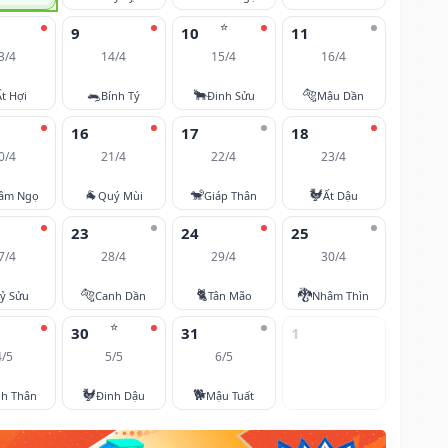
⭐
9
10
11
3/4
14/4
15/4
16/4
🐀
🐂
🐅
Ất Hợi
Bính Tý
Đinh Sửu
Mậu Dần
16
17
18
0/4
21/4
22/4
23/4
🐐
🐒
🐓
âm Ngọ
Quý Mùi
Giáp Thân
Ất Dậu
23
24
25
7/4
28/4
29/4
30/4
🐅
🐈
🐉
ỷ Sửu
Canh Dần
Tân Mão
Nhâm Thìn
⭐
30
31
1
4/5
5/5
6/5
🐓
🐕
nh Thân
Đinh Dậu
Mậu Tuất