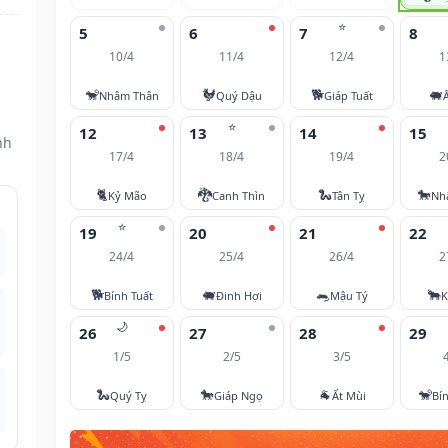
⭐
5
6
7
8
10/4
11/4
12/4
1
🐒
🐓
🐕
🐖
Nhâm Thân
Quý Dậu
Giáp Tuất
⭐
12
13
14
15
nh
17/4
18/4
19/4
2
🐈
🐉
🐍
🐎
Kỷ Mão
Canh Thìn
Tân Tỵ
Nh
⭐
19
20
21
22
24/4
25/4
26/4
2
🐕
🐖
🐀
🐂
Bính Tuất
Đinh Hợi
Mậu Tý
K
🌙
26
27
28
29
1/5
2/5
3/5
🐍
🐎
🐐
🐒
Quý Tỵ
Giáp Ngọ
Ất Mùi
Bí