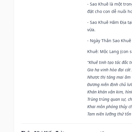
- Sao Khuê là một tro
đặt cho con dễ nuôi h
- Sao Khuê Hãm Địa tại
vừa.
- Ngày Thân Sao Khuê 
Khuê: Mộc Lang (con só
“Khuê tinh tạo tác đắc t
Gia hạ vinh hòa đại cát
Nhược thị táng mai âm t
Đương niên định chủ lư
Khán khán vận kim, hìn
Trùng trùng quan sự, c
Khai môn phóng thủy ch
Tam niên lưỡng thứ tổn 