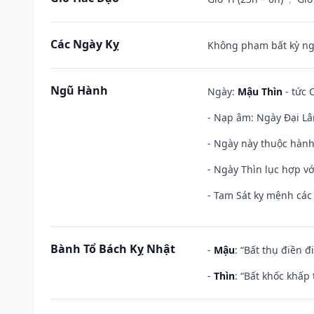
Các Ngày Kỵ
Không phạm bất kỳ ngày
Ngũ Hành
Ngày:
Mậu Thìn
- tức 
- Nạp âm: Ngày Đại Lâ
- Ngày này thuộc hành
- Ngày Thìn lục hợp vớ
- Tam Sát kỵ mệnh các 
Bành Tổ Bách Kỵ Nhật
-
Mậu
: “Bất thụ điền 
-
Thìn
: “Bất khốc khấp