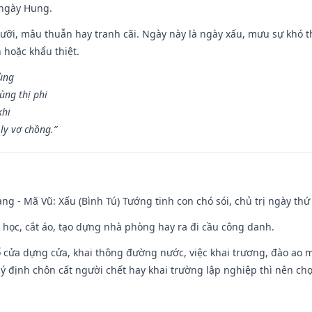
 ngày Hung.
ỡi, mâu thuẫn hay tranh cãi. Ngày này là ngày xấu, mưu sự khó thà
 hoặc khẩu thiệt.
cùng
ùng thị phi
khi
ly vợ chồng.”
ng - Mã Vũ: Xấu (Bình Tú) Tướng tinh con chó sói, chủ trị ngày thứ 
p học, cắt áo, tạo dựng nhà phòng hay ra đi cầu công danh.
rổ cửa dựng cửa, khai thông đường nước, việc khai trương, đào ao 
 ý định chôn cất người chết hay khai trường lập nghiệp thì nên ch