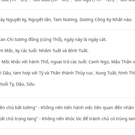
 Nguyệt kỵ, Nguyệt tận, Tam Nương, Dương Công Kỵ Nhật nào.
Can Chi tương đồng (cùng Thổ), ngày này là ngày cát.
m Mộc, kỵ các tuổi: Nhâm Tuất và Bính Tuất.
 Mộc khắc với hành Thổ, ngoại trừ các tuổi: Canh Ngọ, Mậu Thân 
i Dậu, tam hợp với Tý và Thân thành Thủy cục. Xung Tuất, hình Thì
tuổi Tỵ, Dậu, Sửu.
điền chủ bất tường” - Không nên tiến hành việc liên quan đến nhậ
 tất chủ trọng tang” - Không nên khóc lóc để tránh chủ có trùng ta