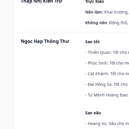
Thập Nhị Kiến Trừ
Trực Kiến
Nên làm
: Khai trương,
Không nên
: Động thổ,
Ngọc Hạp Thông Thư
Sao tốt
:
- Thiên Quan: Tốt cho 
- Phúc Sinh: Tốt cho mọ
- Cát Khánh: Tốt cho mọ
- Đại Hồng Sa: Tốt cho 
- Tư Mệnh Hoàng Đạo: 
Sao xấu
:
- Hoang Vu: Xấu cho m