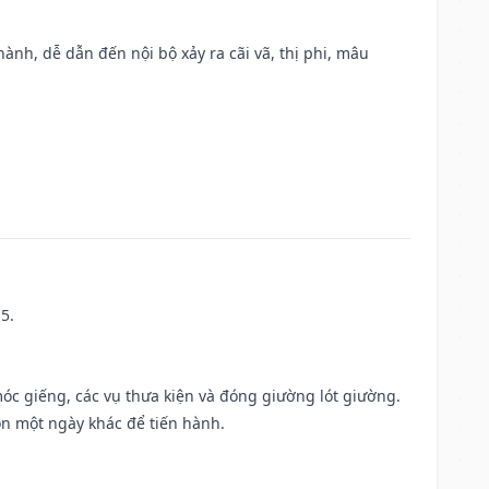
nh, dễ dẫn đến nội bộ xảy ra cãi vã, thị phi, mâu
5.
móc giếng, các vụ thưa kiện và đóng giường lót giường.
ọn một ngày khác để tiến hành.