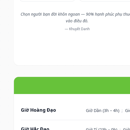
Chọn người bạn đời khôn ngoan — 90% hạnh phúc phụ thu
vào điều đó.
— Khuyết Danh
Giờ Hoàng Đạo
Giờ Dần (3h – 4h)
;
Gi
Giờ Hắc Đạo
Giờ Tí (23h – 0h)
;
Giờ