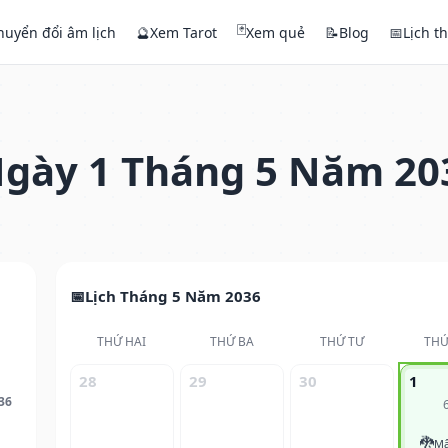
🃏
huyển đổi âm lịch
🔮
Xem Tarot
Xem quẻ
📝
Blog
📅
Lịch t
gày 1 Tháng 5 Năm 20
Lịch Tháng 5 Năm 2036
THỨ HAI
THỨ BA
THỨ TƯ
THỨ
28
29
30
1
36
🐉
Mậ