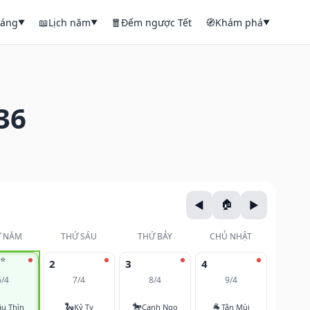
háng
📖
Lịch năm
🧧
Đếm ngược Tết
🧭
Khám phá
▼
▼
▼
36
 NĂM
THỨ SÁU
THỨ BẢY
CHỦ NHẬT
⭐
2
3
4
6/4
7/4
8/4
9/4
🐍
🐎
🐐
u Thìn
Kỷ Tỵ
Canh Ngọ
Tân Mùi