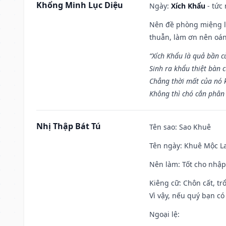
Khổng Minh Lục Diệu
Ngày:
Xích Khẩu
- tức
Nên đề phòng miệng lư
thuẫn, làm ơn nên oán
“Xích Khẩu là quả bần 
Sinh ra khẩu thiệt bàn c
Chẳng thời mất của nó 
Không thì chó cắn phân 
Nhị Thập Bát Tú
Tên sao
: Sao Khuê
Tên ngày
: Khuê Mộc La
Nên làm
: Tốt cho nhậ
Kiêng cữ
: Chôn cất, t
Vì vậy, nếu quý bạn có
Ngoại lệ
: