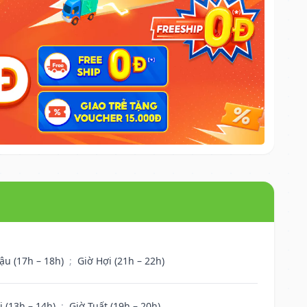
ậu (17h – 18h)
;
Giờ Hợi (21h – 22h)
i (13h – 14h)
;
Giờ Tuất (19h – 20h)