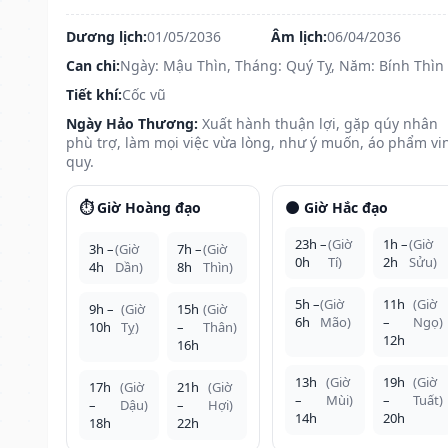
Dương lịch:
01/05/2036
Âm lịch:
06/04/2036
Can chi:
Ngày: Mậu Thìn, Tháng: Quý Tỵ, Năm: Bính Thìn
Tiết khí:
Cốc vũ
Ngày Hảo Thương:
Xuất hành thuận lợi, gặp qúy nhân
phù trợ, làm mọi việc vừa lòng, như ý muốn, áo phẩm vi
quy.
⏱️ Giờ Hoàng đạo
🌑 Giờ Hắc đạo
23h –
(Giờ
1h –
(Giờ
3h –
(Giờ
7h –
(Giờ
0h
Tí)
2h
Sửu)
4h
Dần)
8h
Thìn)
5h –
(Giờ
11h
(Giờ
9h –
(Giờ
15h
(Giờ
6h
Mão)
–
Ngọ)
10h
Tỵ)
–
Thân)
12h
16h
13h
(Giờ
19h
(Giờ
17h
(Giờ
21h
(Giờ
–
Mùi)
–
Tuất)
–
Dậu)
–
Hợi)
14h
20h
18h
22h