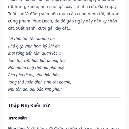
rất hung, không nên cưới gả, xây cất nhà cửa. Gặp ngày
Tuất sao Vị đăng viên nên mưu cầu công danh tốt, nhưng
cũng phạm Phục Đoạn, do đó gặp ngày này nên kỵ chôn
cất, xuất hành, cưới gả, xây cất...
“Vị tinh tạo tác sự như hà,
Phú quý, vinh hoa, hỷ khí đa,
Mai táng tiến lâm quan lộc vị,
Tam tai, cửu họa bất phùng tha.
Hôn nhân ngộ thử gia phú quý,
Phu phụ tề mi, vĩnh bảo hòa,
Tòng thử môn đình sinh cát khánh,
Nhi tôn đại đại bảo kim pha.”
Thập Nhị Kiến Trừ
Trực Mãn
Nên làm
: Xuất hành, đi đường thủy, cho vay, thu nợ, mua