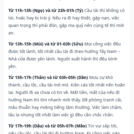
Từ 11h-13h (Ngọ) và từ 23h-01h (Tý)
Cầu tài thì không có
lợi, hoặc hay bị trái ý. Nếu ra đi hay thiệt, gặp nạn, việc
quan trọng thì phải đòn, gặp ma quỷ nên cúng tế thì mới
an.
Từ 13h-15h (Mùi) và từ 01-03h (Sửu)
Mọi công việc đều
được tốt lành, tốt nhất cầu tài đi theo hướng Tây Nam –
Nhà cửa được yên lành. Người xuất hành thì đều bình
yên.
Từ 15h-17h (Thân) và từ 03h-05h (Dần)
Mưu sự khó
thành, cầu lộc, cầu tài mờ mịt. Kiện cáo tốt nhất nên hoãn
lại. Người đi xa chưa có tin về. Mất tiền, mất của nếu đi
hướng Nam thì tìm nhanh mới thấy. Đề phòng tranh cãi,
mâu thuẫn hay miệng tiếng tầm thường. Việc làm chậm,
lâu la nhưng tốt nhất làm việc gì đều cần chắc chắn.
Từ 17h-19h (Dậu) và từ 05h-07h (Mão)
Tin vui sắp tới,
nếu cầu lộc, cầu tài thì đi hướng Nam. Đi công việc gặp