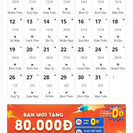
10/4
11/4
12/4
13/4
14/4
15/4
16/4
🐒
🐓
🐕
🐖
🐀
🐂
🐅
Nhâm Thân
Quý Dậu
Giáp Tuất
Ất Hợi
Bính Tý
Đinh Sửu
Mậu Dần
12
13
14
15
16
17
18
17/4
18/4
19/4
20/4
21/4
22/4
23/4
🐈
🐉
🐍
🐎
🐐
🐒
🐓
Kỷ Mão
Canh Thìn
Tân Tỵ
Nhâm Ngọ
Quý Mùi
Giáp Thân
Ất Dậu
19
20
21
22
23
24
25
24/4
25/4
26/4
27/4
28/4
29/4
30/4
🐕
🐖
🐀
🐂
🐅
🐈
🐉
Bính Tuất
Đinh Hợi
Mậu Tý
Kỷ Sửu
Canh Dần
Tân Mão
Nhâm Thìn
26
27
28
29
30
31
1
1/5
2/5
3/5
4/5
5/5
6/5
🐍
🐎
🐐
🐒
🐓
🐕
Quý Tỵ
Giáp Ngọ
Ất Mùi
Bính Thân
Đinh Dậu
Mậu Tuất