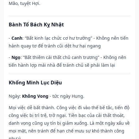
Mão, tuyệt Hợi.
Bành Tổ Bách Kỵ Nhật
-
Canh
: “Bất kinh lạc chức cơ hư trướng” - Không nên tiến
hành quay tơ để tránh cũi dệt hư hại ngang
-
Ngọ
: “Bất thiêm cái thất chủ canh trương” - Không nên
tiến hành lợp mái nhà để tránh chủ sẽ phải làm lại
Khổng Minh Lục Diệu
Ngày:
Không Vong
- tức ngày Hung.
Mọi việc dễ bất thành. Công việc đi vào thế bế tắc, tiến độ
công việc bị trì trệ, trở ngại. Tiền bạc của cải thất thoát,
danh vọng cũng uy tín bị giảm xuống. Là một ngày xấu về
mọi mặt, nên tránh để hạn chế mưu sự khó thành công
như ý.