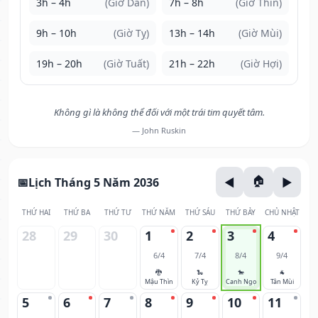
3h – 4h
(Giờ Dần)
7h – 8h
(Giờ Thìn)
9h – 10h
(Giờ Tỵ)
13h – 14h
(Giờ Mùi)
19h – 20h
(Giờ Tuất)
21h – 22h
(Giờ Hợi)
Không gì là không thể đối với một trái tim quyết tâm.
— John Ruskin
Lịch Tháng 5 Năm 2036
THỨ HAI
THỨ BA
THỨ TƯ
THỨ NĂM
THỨ SÁU
THỨ BẢY
CHỦ NHẬT
28
29
30
1
2
3
4
6/4
7/4
8/4
9/4
🐉
🐍
🐎
🐐
Mậu Thìn
Kỷ Tỵ
Canh Ngọ
Tân Mùi
5
6
7
8
9
10
11