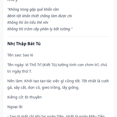
“Không Vong gặp quẻ khẩn cần
Bệnh tật khẩn thiết chẳng làm được chi
Không thì ôn tiểu thê nhi
Không thì trộm cắp phân ly bất tường.”
Nhị Thập Bát Tú
Tên sao
: Sao Vị
Tên ngày
: Vị Thổ Trĩ (Kiết Tú) tướng tinh con chim trĩ, chủ
trị ngày thứ 7.
Nên làm
: Khởi tạo tạo tác việc gì cũng tốt. Tốt nhất là cưới
gả, xây cất, dọn cỏ, gieo trồng, lấy giống.
Kiêng cữ
: Đi thuyền
Ngoại lệ
:
- Sao Vị mất chí khí tại ngày Dần, nhất là ngày Mậu Dần,