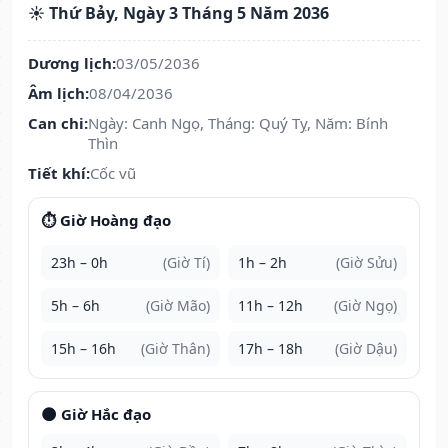
☀️ Thứ Bảy, Ngày 3 Tháng 5 Năm 2036
Dương lịch:
03/05/2036
Âm lịch:
08/04/2036
Can chi:
Ngày: Canh Ngọ, Tháng: Quý Tỵ, Năm: Bính
Thìn
Tiết khí:
Cốc vũ
⏱️ Giờ Hoàng đạo
23h – 0h
(Giờ Tí)
1h – 2h
(Giờ Sửu)
5h – 6h
(Giờ Mão)
11h – 12h
(Giờ Ngọ)
15h – 16h
(Giờ Thân)
17h – 18h
(Giờ Dậu)
🌑 Giờ Hắc đạo