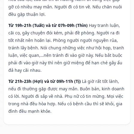
gỡ có nhiều may mắn. Người đi có tin về. Nếu chăn nuôi
đều gặp thuận lợi.
Từ 19h-21h (Tuất) và từ 07h-09h (Thìn)
Hay tranh luận,
cãi cọ, gây chuyện đói kém, phải đề phòng. Người ra đi
tốt nhất nên hoãn lại. Phòng người người nguyền rủa,
tránh lây bệnh. Nói chung những việc như hội họp, tranh
luận, việc quan,…nên tránh đi vào giờ này. Nếu bắt buộc
phải đi vào giờ này thì nên giữ miệng để hạn ché gây ẩu
đả hay cãi nhau.
Từ 21h-23h (Hợi) và từ 09h-11h (Tị)
Là giờ rất tốt lành,
nếu đi thường gặp được may mắn. Buôn bán, kinh doanh
có lời. Người đi sắp về nhà. Phụ nữ có tin mừng. Mọi việc
trong nhà đều hòa hợp. Nếu có bệnh cầu thì sẽ khỏi, gia
đình đều mạnh khỏe.