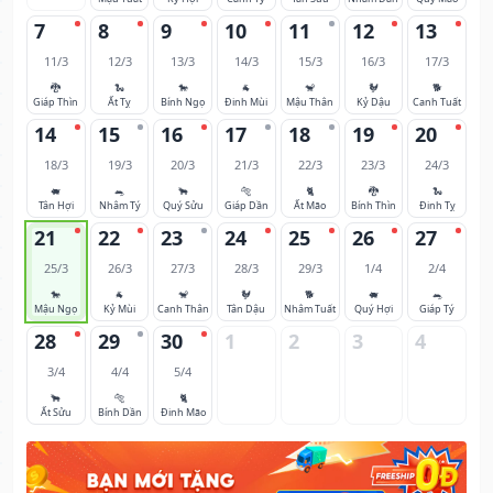
7
8
9
10
11
12
13
11/3
12/3
13/3
14/3
15/3
16/3
17/3
🐉
🐍
🐎
🐐
🐒
🐓
🐕
Giáp Thìn
Ất Tỵ
Bính Ngọ
Đinh Mùi
Mậu Thân
Kỷ Dậu
Canh Tuất
14
15
16
17
18
19
20
18/3
19/3
20/3
21/3
22/3
23/3
24/3
🐖
🐀
🐂
🐅
🐈
🐉
🐍
Tân Hợi
Nhâm Tý
Quý Sửu
Giáp Dần
Ất Mão
Bính Thìn
Đinh Tỵ
21
22
23
24
25
26
27
25/3
26/3
27/3
28/3
29/3
1/4
2/4
🐎
🐐
🐒
🐓
🐕
🐖
🐀
Mậu Ngọ
Kỷ Mùi
Canh Thân
Tân Dậu
Nhâm Tuất
Quý Hợi
Giáp Tý
28
29
30
1
2
3
4
3/4
4/4
5/4
🐂
🐅
🐈
Ất Sửu
Bính Dần
Đinh Mão