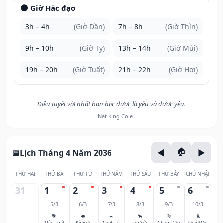
🌑 Giờ Hắc đạo
3h – 4h
(Giờ Dần)
7h – 8h
(Giờ Thìn)
9h – 10h
(Giờ Tỵ)
13h – 14h
(Giờ Mùi)
19h – 20h
(Giờ Tuất)
21h – 22h
(Giờ Hợi)
Điều tuyệt vời nhất bạn học được là yêu và được yêu.
— Nat King Cole
Lịch Tháng 4 Năm 2036
THỨ HAI
THỨ BA
THỨ TƯ
THỨ NĂM
THỨ SÁU
THỨ BẢY
CHỦ NHẬT
31
1
2
3
4
5
6
5/3
6/3
7/3
8/3
9/3
10/3
🐕
🐖
🐀
🐂
🐅
🐈
Mậu Tuất
Kỷ Hợi
Canh Tý
Tân Sửu
Nhâm Dần
Quý Mão