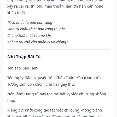
xảy ra cãi vã, thị phi, mâu thuẫn, làm ơn nên oán hoặc
khẩu thiệt.
“Xích Khẩu là quả bần cùng
Sinh ra khẩu thiệt bàn cùng thị phi
Chẳng thời mất của nó khi
Không thì chó cắn phân ly vợ chồng.”
Nhị Thập Bát Tú
Tên sao
: Sao Tâm
Tên ngày
: Tâm Nguyệt Hồ - Khấu Tuân: Xấu (Hung tú)
Tướng tinh con chồn, chủ trị ngày thứ.
Nên làm
: Hung tú này tạo tác bất kỳ việc chi cũng không
hạp.
Kiêng cữ
: Khởi công tạo tác việc chi cũng không tránh
khỏi hại. Nhất là cưới gả, đóng giường, lót giường, xây