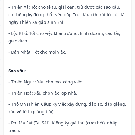
- Thiên Xá: Tốt cho tế tự, giải oan, trừ được các sao xấu,
chỉ kiêng kỵ động thổ. Nếu gặp Trực Khai thì rất tốt tức là
ngày Thiên Xá gặp sinh khí.
- Lộc Khố: Tốt cho việc khai trương, kinh doanh, cầu tài,
giao dịch.
- Dân Nhật: Tốt cho mọi việc.
Sao xấu
:
- Thiên Ngục: Xấu cho mọi công việc.
- Thiên Hoả: Xấu cho việc lợp nhà.
- Thổ Ôn (Thiên Cẩu): Kỵ việc xây dựng, đào ao, đào giếng,
xấu về tế tự (cúng bái).
- Phi Ma Sát (Tai Sát): Kiêng kỵ giá thú (cưới hỏi), nhập
trạch.