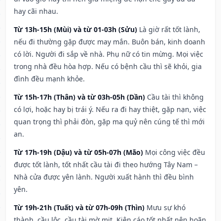
hay cãi nhau.
Từ 13h-15h (Mùi) và từ 01-03h (Sửu)
Là giờ rất tốt lành,
nếu đi thường gặp được may mắn. Buôn bán, kinh doanh
có lời. Người đi sắp về nhà. Phụ nữ có tin mừng. Mọi việc
trong nhà đều hòa hợp. Nếu có bệnh cầu thì sẽ khỏi, gia
đình đều mạnh khỏe.
Từ 15h-17h (Thân) và từ 03h-05h (Dần)
Cầu tài thì không
có lợi, hoặc hay bị trái ý. Nếu ra đi hay thiệt, gặp nạn, việc
quan trọng thì phải đòn, gặp ma quỷ nên cúng tế thì mới
an.
Từ 17h-19h (Dậu) và từ 05h-07h (Mão)
Mọi công việc đều
được tốt lành, tốt nhất cầu tài đi theo hướng Tây Nam –
Nhà cửa được yên lành. Người xuất hành thì đều bình
yên.
Từ 19h-21h (Tuất) và từ 07h-09h (Thìn)
Mưu sự khó
thành, cầu lộc, cầu tài mờ mịt. Kiện cáo tốt nhất nên hoãn