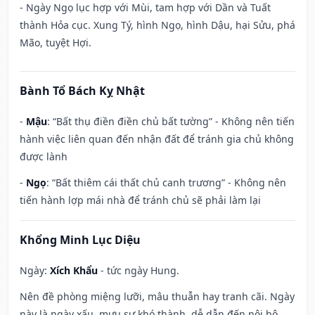
- Ngày Ngọ lục hợp với Mùi, tam hợp với Dần và Tuất
thành Hỏa cục. Xung Tý, hình Ngọ, hình Dậu, hại Sửu, phá
Mão, tuyệt Hợi.
Bành Tổ Bách Kỵ Nhật
-
Mậu
: “Bất thụ điền điền chủ bất tường” - Không nên tiến
hành việc liên quan đến nhận đất để tránh gia chủ không
được lành
-
Ngọ
: “Bất thiêm cái thất chủ canh trương” - Không nên
tiến hành lợp mái nhà để tránh chủ sẽ phải làm lại
Khổng Minh Lục Diệu
Ngày:
Xích Khẩu
- tức ngày Hung.
Nên đề phòng miệng lưỡi, mâu thuẫn hay tranh cãi. Ngày
này là ngày xấu, mưu sự khó thành, dễ dẫn đến nội bộ