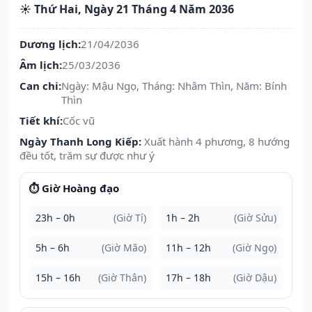
☀️ Thứ Hai, Ngày 21 Tháng 4 Năm 2036
Dương lịch:
21/04/2036
Âm lịch:
25/03/2036
Can chi:
Ngày: Mậu Ngọ, Tháng: Nhâm Thìn, Năm: Bính
Thìn
Tiết khí:
Cốc vũ
Ngày Thanh Long Kiếp:
Xuất hành 4 phương, 8 hướng
đều tốt, trăm sự được như ý
⏱️ Giờ Hoàng đạo
23h – 0h
(Giờ Tí)
1h – 2h
(Giờ Sửu)
5h – 6h
(Giờ Mão)
11h – 12h
(Giờ Ngọ)
15h – 16h
(Giờ Thân)
17h – 18h
(Giờ Dậu)