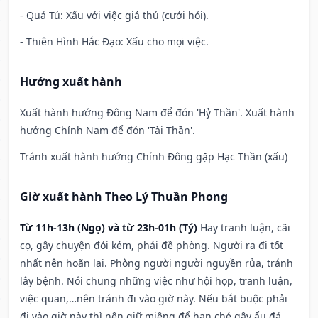
- Quả Tú: Xấu với việc giá thú (cưới hỏi).
- Thiên Hình Hắc Đạo: Xấu cho mọi việc.
Hướng xuất hành
Xuất hành hướng Đông Nam để đón 'Hỷ Thần'. Xuất hành
hướng Chính Nam để đón 'Tài Thần'.
Tránh xuất hành hướng Chính Đông gặp Hạc Thần (xấu)
Giờ xuất hành Theo Lý Thuần Phong
Từ 11h-13h (Ngọ) và từ 23h-01h (Tý)
Hay tranh luận, cãi
cọ, gây chuyện đói kém, phải đề phòng. Người ra đi tốt
nhất nên hoãn lại. Phòng người người nguyền rủa, tránh
lây bệnh. Nói chung những việc như hội họp, tranh luận,
việc quan,…nên tránh đi vào giờ này. Nếu bắt buộc phải
đi vào giờ này thì nên giữ miệng để hạn ché gây ẩu đả