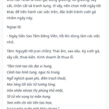
cất, chôn cất và tranh tụng. Vì vậy, nên chọn một ngày tốt
khác để tiến hành các việc trên, đặc biệt tránh cưới gả
nhằm ngày này.
Ngoại lệ
:
- Ngày Dần Sao Tâm Đăng Viên, tốt khi dùng làm các việc
nhỏ.
Tâm: Nguyệt Hồ (con chồn): Thái âm, sao xấu. Kỵ cưới gả,
xây cất, thưa kiện. Kinh doanh ắt thua lỗ.
“Tâm tinh tạo tác đại vi hung,
Cánh tao hình tụng, ngục tù trung,
Ngỗ nghịch quan phi, điền trạch thoái,
Mai táng tốt bộc tử tương tòng.
Hôn nhân nhược thị phùng thử nhật,
Tử tử nhi vong tự mãn hung.
Tam niên chi nội liên tạo họa,
Sự sự giáo quân một thủy chung.”