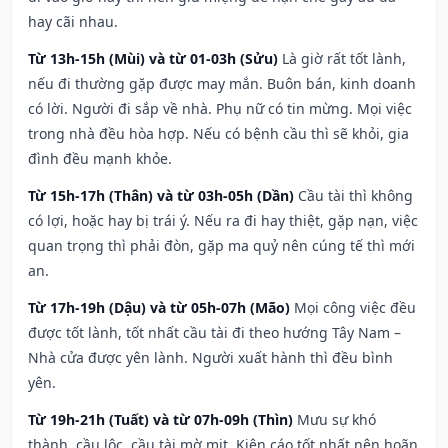
hay cãi nhau.
Từ 13h-15h (Mùi) và từ 01-03h (Sửu)
Là giờ rất tốt lành,
nếu đi thường gặp được may mắn. Buôn bán, kinh doanh
có lời. Người đi sắp về nhà. Phụ nữ có tin mừng. Mọi việc
trong nhà đều hòa hợp. Nếu có bệnh cầu thì sẽ khỏi, gia
đình đều mạnh khỏe.
Từ 15h-17h (Thân) và từ 03h-05h (Dần)
Cầu tài thì không
có lợi, hoặc hay bị trái ý. Nếu ra đi hay thiệt, gặp nạn, việc
quan trọng thì phải đòn, gặp ma quỷ nên cúng tế thì mới
an.
Từ 17h-19h (Dậu) và từ 05h-07h (Mão)
Mọi công việc đều
được tốt lành, tốt nhất cầu tài đi theo hướng Tây Nam –
Nhà cửa được yên lành. Người xuất hành thì đều bình
yên.
Từ 19h-21h (Tuất) và từ 07h-09h (Thìn)
Mưu sự khó
thành, cầu lộc, cầu tài mờ mịt. Kiện cáo tốt nhất nên hoãn