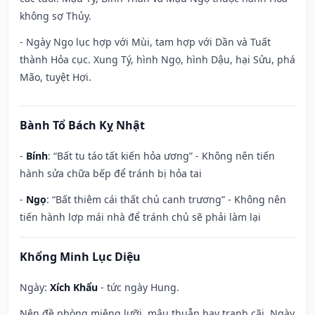
không sợ Thủy.
- Ngày Ngọ lục hợp với Mùi, tam hợp với Dần và Tuất
thành Hỏa cục. Xung Tý, hình Ngọ, hình Dậu, hại Sửu, phá
Mão, tuyệt Hợi.
Bành Tổ Bách Kỵ Nhật
-
Bính
: “Bất tu táo tất kiến hỏa ương” - Không nên tiến
hành sửa chữa bếp để tránh bị hỏa tai
-
Ngọ
: “Bất thiêm cái thất chủ canh trương” - Không nên
tiến hành lợp mái nhà để tránh chủ sẽ phải làm lại
Khổng Minh Lục Diệu
Ngày:
Xích Khẩu
- tức ngày Hung.
Nên đề phòng miệng lưỡi, mâu thuẫn hay tranh cãi. Ngày