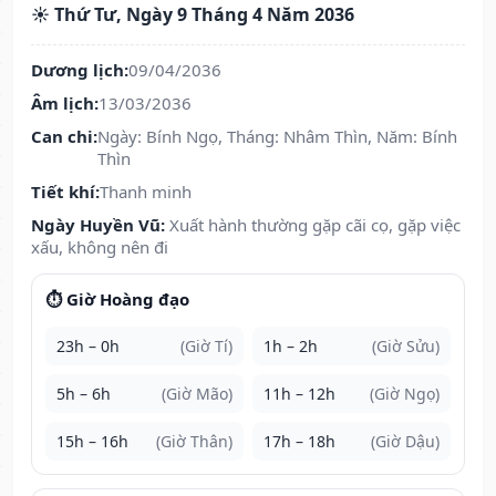
☀️ Thứ Tư, Ngày 9 Tháng 4 Năm 2036
Dương lịch:
09/04/2036
Âm lịch:
13/03/2036
Can chi:
Ngày: Bính Ngọ, Tháng: Nhâm Thìn, Năm: Bính
Thìn
Tiết khí:
Thanh minh
Ngày Huyền Vũ:
Xuất hành thường gặp cãi cọ, gặp việc
xấu, không nên đi
⏱️ Giờ Hoàng đạo
23h – 0h
(Giờ Tí)
1h – 2h
(Giờ Sửu)
5h – 6h
(Giờ Mão)
11h – 12h
(Giờ Ngọ)
15h – 16h
(Giờ Thân)
17h – 18h
(Giờ Dậu)