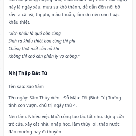
này là ngày xấu, mưu sự khó thành, dễ dẫn đến nội bộ
xảy ra cãi vã, thị phi, mâu thuẫn, làm ơn nên oán hoặc
khẩu thiệt.
“Xích Khẩu là quả bần cùng
Sinh ra khẩu thiệt bàn cùng thị phi
Chẳng thời mất của nó khi
Không thì chó cắn phân ly vợ chồng.”
Nhị Thập Bát Tú
Tên sao
: Sao Sâm
Tên ngày
: Sâm Thủy Viên - Đỗ Mậu: Tốt (Bình Tú) Tướng
tinh con vượn, chủ trị ngày thứ 4.
Nên làm
: Nhiều việc khởi công tạo tác tốt như: dựng cửa
trổ cửa, xây cất nhà, nhập học, làm thủy lợi, tháo nước
đào mương hay đi thuyền.