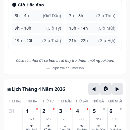
🌑 Giờ Hắc đạo
3h – 4h
(Giờ Dần)
7h – 8h
(Giờ Thìn)
9h – 10h
(Giờ Tỵ)
13h – 14h
(Giờ Mùi)
19h – 20h
(Giờ Tuất)
21h – 22h
(Giờ Hợi)
Cách tốt nhất để có bạn bè là hãy trở thành một người bạn.
— Ralph Waldo Emerson
Lịch Tháng 4 Năm 2036
THỨ HAI
THỨ BA
THỨ TƯ
THỨ NĂM
THỨ SÁU
THỨ BẢY
CHỦ NHẬT
31
1
2
3
4
5
6
5/3
6/3
7/3
8/3
9/3
10/3
🐕
🐖
🐀
🐂
🐅
🐈
Mậu Tuất
Kỷ Hợi
Canh Tý
Tân Sửu
Nhâm Dần
Quý Mão