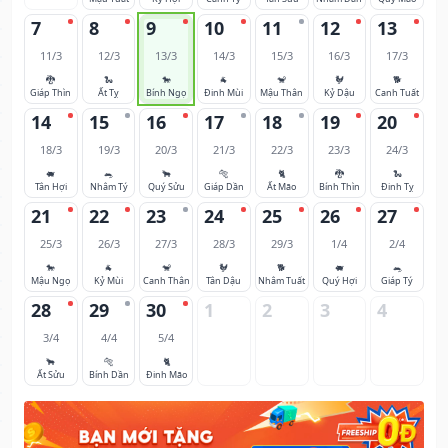
7
8
9
10
11
12
13
11/3
12/3
13/3
14/3
15/3
16/3
17/3
🐉
🐍
🐎
🐐
🐒
🐓
🐕
Giáp Thìn
Ất Tỵ
Bính Ngọ
Đinh Mùi
Mậu Thân
Kỷ Dậu
Canh Tuất
14
15
16
17
18
19
20
18/3
19/3
20/3
21/3
22/3
23/3
24/3
🐖
🐀
🐂
🐅
🐈
🐉
🐍
Tân Hợi
Nhâm Tý
Quý Sửu
Giáp Dần
Ất Mão
Bính Thìn
Đinh Tỵ
21
22
23
24
25
26
27
25/3
26/3
27/3
28/3
29/3
1/4
2/4
🐎
🐐
🐒
🐓
🐕
🐖
🐀
Mậu Ngọ
Kỷ Mùi
Canh Thân
Tân Dậu
Nhâm Tuất
Quý Hợi
Giáp Tý
28
29
30
1
2
3
4
3/4
4/4
5/4
🐂
🐅
🐈
Ất Sửu
Bính Dần
Đinh Mão