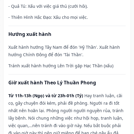
- Quả Tú: Xấu với việc giá thú (cưới hỏi).
- Thiên Hình Hắc Đạo: Xấu cho mọi việc.
Hướng xuất hành
Xuất hành hướng Tây Nam để đón 'Hỷ Thần'. Xuất hành
hướng Chính Đông để đón 'Tài Thần'.
Tránh xuất hành hướng Lên Trời gặp Hạc Thần (xấu)
Giờ xuất hành Theo Lý Thuần Phong
Từ 11h-13h (Ngọ) và từ 23h-01h (Tý)
Hay tranh luận, cãi
cọ, gây chuyện đói kém, phải đề phòng. Người ra đi tốt
nhất nên hoãn lại. Phòng người người nguyền rủa, tránh
lây bệnh. Nói chung những việc như hội họp, tranh luận,
việc quan,…nên tránh đi vào giờ này. Nếu bắt buộc phải
đi vào giờ này thì nên giữ miệng để hạn ché gây ẩu đả