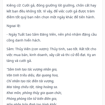
Kiêng cữ
: Cưới gả, đóng giường lót giường, chôn cất hay
kết bạn đều không tốt. Vì vậy, để việc cưới gả được trăm
điềm tốt quý bạn nên chọn một ngày khác để tiến hành.
Ngoại lệ
:
- Ngày Tuất Sao Sâm Đăng Viên, nên phó nhậm đặng cầu
công danh hiển hách.
Sâm: Thủy Viên (con vượn): Thủy tinh, sao tốt. Rất tốt cho
việc mua bán, kinh doanh, xây cất và thi cử đỗ đạt. Kỵ an
táng và cưới gả.
“Sâm tinh tạo tác vượng nhân gia,
Văn tinh triều diệu, đại quang hoa,
Chỉ nhân tạo tác điền tài vượng,
Mai táng chiêu tật, táng hoàng sa.
Khai môn, phóng thủy gia quan chức,
Phòng phòng tôn tử kiến điền gia,
Hôn nhân hứa định tao hình khắc,