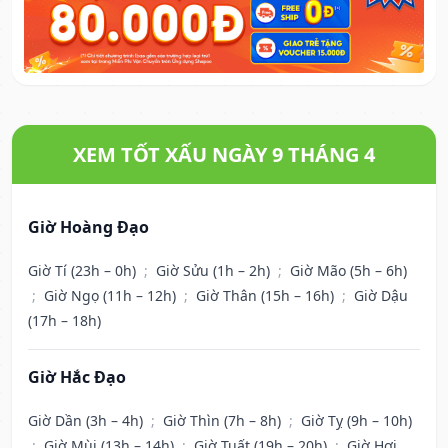
XEM TỐT XẤU NGÀY 9 THÁNG 4
Giờ Hoàng Đạo
Giờ Tí (23h – 0h)
;
Giờ Sửu (1h – 2h)
;
Giờ Mão (5h – 6h)
;
Giờ Ngọ (11h – 12h)
;
Giờ Thân (15h – 16h)
;
Giờ Dậu
(17h – 18h)
Giờ Hắc Đạo
Giờ Dần (3h – 4h)
;
Giờ Thìn (7h – 8h)
;
Giờ Tỵ (9h – 10h)
;
Giờ Mùi (13h – 14h)
;
Giờ Tuất (19h – 20h)
;
Giờ Hợi