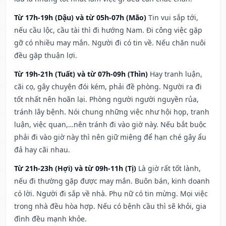
Từ 17h-19h (Dậu) và từ 05h-07h (Mão)
Tin vui sắp tới,
nếu cầu lộc, cầu tài thì đi hướng Nam. Đi công việc gặp
gỡ có nhiều may mắn. Người đi có tin về. Nếu chăn nuôi
đều gặp thuận lợi.
Từ 19h-21h (Tuất) và từ 07h-09h (Thìn)
Hay tranh luận,
cãi cọ, gây chuyện đói kém, phải đề phòng. Người ra đi
tốt nhất nên hoãn lại. Phòng người người nguyền rủa,
tránh lây bệnh. Nói chung những việc như hội họp, tranh
luận, việc quan,…nên tránh đi vào giờ này. Nếu bắt buộc
phải đi vào giờ này thì nên giữ miệng để hạn ché gây ẩu
đả hay cãi nhau.
Từ 21h-23h (Hợi) và từ 09h-11h (Tị)
Là giờ rất tốt lành,
nếu đi thường gặp được may mắn. Buôn bán, kinh doanh
có lời. Người đi sắp về nhà. Phụ nữ có tin mừng. Mọi việc
trong nhà đều hòa hợp. Nếu có bệnh cầu thì sẽ khỏi, gia
đình đều mạnh khỏe.