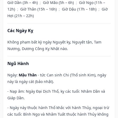
Giờ Dần (3h – 4h)
;
Giờ Mão (5h – 6h)
;
Giờ Ngọ (11h –
12h)
;
Giờ Thân (15h – 16h)
;
Giờ Dậu (17h – 18h)
;
Giờ
Hợi (21h – 22h)
Các Ngày Kỵ
Không phạm bất kỳ ngày Nguyệt kỵ, Nguyệt tận, Tam
Nương, Dương Công Kỵ Nhật nào.
Ngũ Hành
Ngày:
Mậu Thân
- tức Can sinh Chi (Thổ sinh Kim), ngày
này là ngày cát (bảo nhật).
- Nạp âm: Ngày Đại Dịch Thổ, kỵ các tuổi: Nhâm Dần và
Giáp Dần.
- Ngày này thuộc hành Thổ khắc với hành Thủy, ngoại trừ
các tuổi: Bính Ngọ và Nhâm Tuất thuộc hành Thủy không