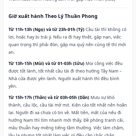
Giờ xuất hành Theo Lý Thuần Phong
Từ 11h-13h (Ngọ) và từ 23h-01h (Tý)
Cầu tài thì không có
lợi, hoặc hay bị trái ý. Nếu ra đi hay thiệt, gặp nạn, việc
quan trọng thì phải đòn, gặp ma quỷ nên cúng tế thì mới
an.
Từ 13h-15h (Mùi) và từ 01-03h (Sửu)
Mọi công việc đều
được tốt lành, tốt nhất cầu tài đi theo hướng Tây Nam –
Nhà cửa được yên lành. Người xuất hành thì đều bình
yên.
Từ 15h-17h (Thân) và từ 03h-05h (Dần)
Mưu sự khó
thành, cầu lộc, cầu tài mờ mịt. Kiện cáo tốt nhất nên hoãn
lại. Người đi xa chưa có tin về. Mất tiền, mất của nếu đi
hướng Nam thì tìm nhanh mới thấy. Đề phòng tranh cãi,
mâu thuẫn hay miệng tiếng tầm thường. Việc làm chậm,
lâu la nhưng tốt nhất làm việc gì đều cần chắc chắn.