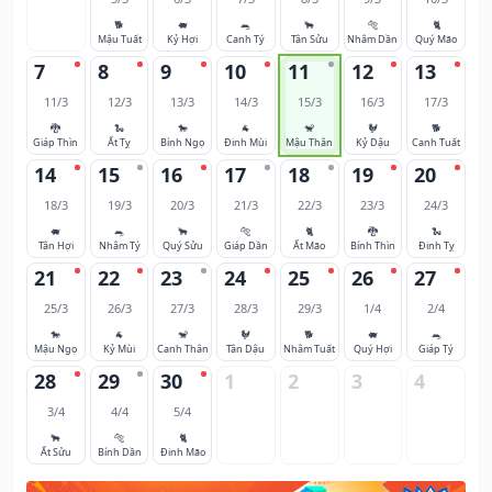
🐕
🐖
🐀
🐂
🐅
🐈
Mậu Tuất
Kỷ Hợi
Canh Tý
Tân Sửu
Nhâm Dần
Quý Mão
7
8
9
10
11
12
13
11/3
12/3
13/3
14/3
15/3
16/3
17/3
🐉
🐍
🐎
🐐
🐒
🐓
🐕
Giáp Thìn
Ất Tỵ
Bính Ngọ
Đinh Mùi
Mậu Thân
Kỷ Dậu
Canh Tuất
14
15
16
17
18
19
20
18/3
19/3
20/3
21/3
22/3
23/3
24/3
🐖
🐀
🐂
🐅
🐈
🐉
🐍
Tân Hợi
Nhâm Tý
Quý Sửu
Giáp Dần
Ất Mão
Bính Thìn
Đinh Tỵ
21
22
23
24
25
26
27
25/3
26/3
27/3
28/3
29/3
1/4
2/4
🐎
🐐
🐒
🐓
🐕
🐖
🐀
Mậu Ngọ
Kỷ Mùi
Canh Thân
Tân Dậu
Nhâm Tuất
Quý Hợi
Giáp Tý
28
29
30
1
2
3
4
3/4
4/4
5/4
🐂
🐅
🐈
Ất Sửu
Bính Dần
Đinh Mão