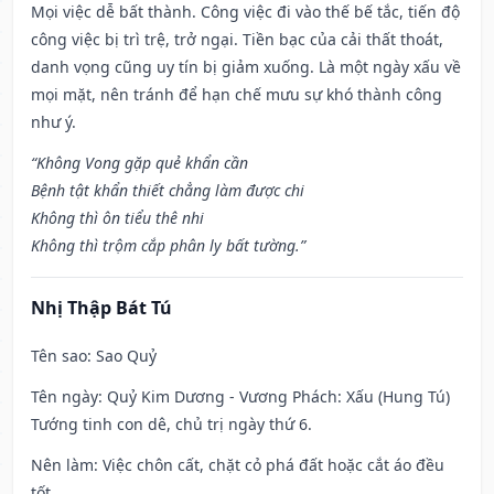
Mọi việc dễ bất thành. Công việc đi vào thế bế tắc, tiến độ
công việc bị trì trệ, trở ngại. Tiền bạc của cải thất thoát,
danh vọng cũng uy tín bị giảm xuống. Là một ngày xấu về
mọi mặt, nên tránh để hạn chế mưu sự khó thành công
như ý.
“Không Vong gặp quẻ khẩn cần
Bệnh tật khẩn thiết chẳng làm được chi
Không thì ôn tiểu thê nhi
Không thì trộm cắp phân ly bất tường.”
Nhị Thập Bát Tú
Tên sao
: Sao Quỷ
Tên ngày
: Quỷ Kim Dương - Vương Phách: Xấu (Hung Tú)
Tướng tinh con dê, chủ trị ngày thứ 6.
Nên làm
: Việc chôn cất, chặt cỏ phá đất hoặc cắt áo đều
tốt.