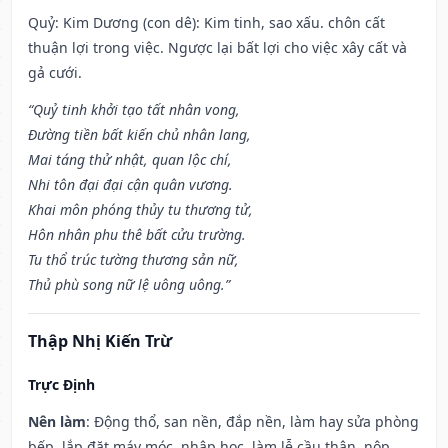
Quỷ: Kim Dương (con dê): Kim tinh, sao xấu. chôn cất
thuận lợi trong việc. Ngược lại bất lợi cho việc xây cất và
gả cưới.
“Quỷ tinh khởi tạo tất nhân vong,
Đường tiền bất kiến chủ nhân lang,
Mai táng thử nhật, quan lộc chí,
Nhi tôn đại đại cận quân vương.
Khai môn phóng thủy tu thương tử,
Hôn nhân phu thê bất cửu trường.
Tu thổ trúc tường thương sản nữ,
Thủ phù song nữ lệ uông uông.”
Thập Nhị Kiến Trừ
Trực Định
Nên làm
: Động thổ, san nền, đắp nền, làm hay sửa phòng
bếp, lắp đặt máy móc, nhập học, làm lễ cầu thân, nộp