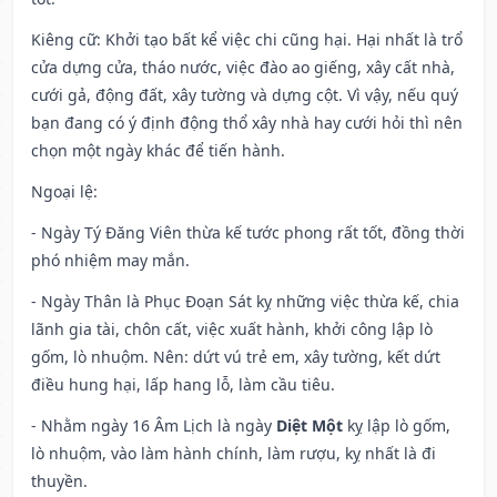
Kiêng cữ
: Khởi tạo bất kể việc chi cũng hại. Hại nhất là trổ
cửa dựng cửa, tháo nước, việc đào ao giếng, xây cất nhà,
cưới gả, động đất, xây tường và dựng cột. Vì vậy, nếu quý
bạn đang có ý định động thổ xây nhà hay cưới hỏi thì nên
chọn một ngày khác để tiến hành.
Ngoại lệ
:
- Ngày Tý Đăng Viên thừa kế tước phong rất tốt, đồng thời
phó nhiệm may mắn.
- Ngày Thân là Phục Đoạn Sát kỵ những việc thừa kế, chia
lãnh gia tài, chôn cất, việc xuất hành, khởi công lập lò
gốm, lò nhuộm. Nên: dứt vú trẻ em, xây tường, kết dứt
điều hung hại, lấp hang lỗ, làm cầu tiêu.
- Nhằm ngày 16 Âm Lịch là ngày
Diệt Một
kỵ lập lò gốm,
lò nhuộm, vào làm hành chính, làm rượu, kỵ nhất là đi
thuyền.