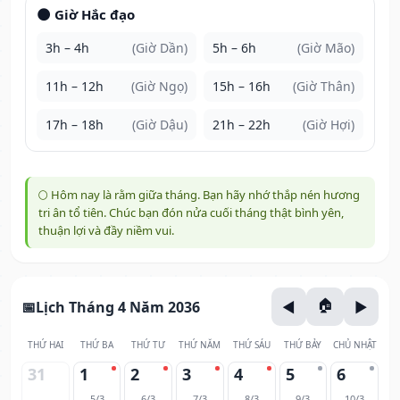
🌑 Giờ Hắc đạo
3h – 4h
(Giờ Dần)
5h – 6h
(Giờ Mão)
11h – 12h
(Giờ Ngọ)
15h – 16h
(Giờ Thân)
17h – 18h
(Giờ Dậu)
21h – 22h
(Giờ Hợi)
🌕 Hôm nay là rằm giữa tháng. Bạn hãy nhớ thắp nén hương
tri ân tổ tiên. Chúc bạn đón nửa cuối tháng thật bình yên,
thuận lợi và đầy niềm vui.
Lịch Tháng 4 Năm 2036
THỨ HAI
THỨ BA
THỨ TƯ
THỨ NĂM
THỨ SÁU
THỨ BẢY
CHỦ NHẬT
31
1
2
3
4
5
6
5/3
6/3
7/3
8/3
9/3
10/3