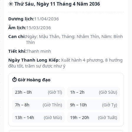
☀️ Thứ Sáu, Ngày 11 Tháng 4 Năm 2036
Dương lịch:
11/04/2036
Âm lịch:
15/03/2036
Can chi:
Ngày: Mậu Thân, Tháng: Nhâm Thìn, Năm: Bính
Thìn
Tiết khí:
Thanh minh
Ngày Thanh Long Kiếp:
Xuất hành 4 phương, 8 hướng
đều tốt, trăm sự được như ý
⏱️ Giờ Hoàng đạo
23h – 0h
(Giờ Tí)
1h – 2h
(Giờ Sửu)
7h – 8h
(Giờ Thìn)
9h – 10h
(Giờ Tỵ)
13h – 14h
(Giờ Mùi)
19h – 20h
(Giờ Tuất)